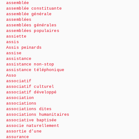
assemblée
assemblée constituante
assemblée générale
assemblées
assemblées générales
assemblées populaires
assiette
assis
Assis peinards
assise
assistance
assistance non-stop
assistance téléphonique
Asso
associatif
associatif culturel
associatif développé
association
associations
associations dites
associations humanitaires
associative baptisée
associe naturellement
assortie d’une
assurance