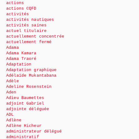
actions
actions CQFD
activités
activités nautiques
activités saines
actuel titulaire
actuellement concentrée
actuellement fermé
Adama
Adama Kamara
Adama Traoré
Adaptation
Adaptation graphique
Adélaïde Mukantabana
Adèle
Adeline Rosenstein
Aden
Adieu Baumettes
adjoint Gabriel
adjointe déléguée
ADL
Adlène
Adlène Hicheur
administrateur délégué
administratif