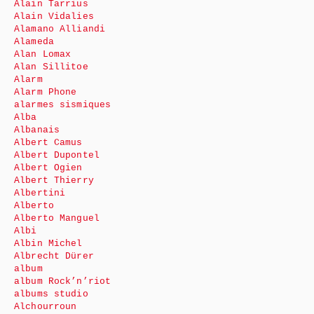
Alain Tarrius
Alain Vidalies
Alamano Alliandi
Alameda
Alan Lomax
Alan Sillitoe
Alarm
Alarm Phone
alarmes sismiques
Alba
Albanais
Albert Camus
Albert Dupontel
Albert Ogien
Albert Thierry
Albertini
Alberto
Alberto Manguel
Albi
Albin Michel
Albrecht Dürer
album
album Rock’n’riot
albums studio
Alchourroun