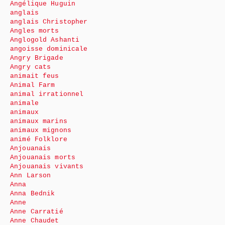
Angélique Huguin
anglais
anglais Christopher
Angles morts
Anglogold Ashanti
angoisse dominicale
Angry Brigade
Angry cats
animait feus
Animal Farm
animal irrationnel
animale
animaux
animaux marins
animaux mignons
animé Folklore
Anjouanais
Anjouanais morts
Anjouanais vivants
Ann Larson
Anna
Anna Bednik
Anne
Anne Carratié
Anne Chaudet