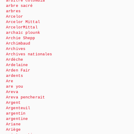
arbitre Colombia
arbre sacré
arbres
Arcelor
Arcelor Mittal
ArcelorMittal
archaïc plounk
Archie Shepp
Archimbaud
Archives
Archives nationales
Ardèche
Ardelaine
Arden Fair
ardents
Are
are you
Areva
Areva pencherait
Argent
Argenteuil
argentin
argentine
Ariane
Ariège