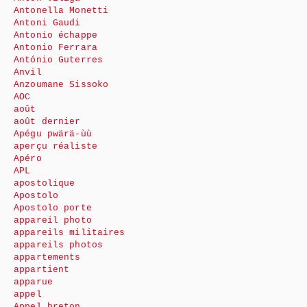
Antonella Monetti
Antoni Gaudi
Antonio échappe
Antonio Ferrara
António Guterres
Anvil
Anzoumane Sissoko
AOC
août
août dernier
Apégu pwärä-ùù
aperçu réaliste
Apéro
APL
apostolique
Apostolo
Apostolo porte
appareil photo
appareils militaires
appareils photos
appartements
appartient
apparue
appel
Appel breton