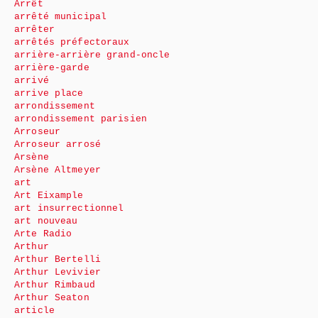
Arrêt
arrêté municipal
arrêter
arrêtés préfectoraux
arrière-arrière grand-oncle
arrière-garde
arrivé
arrive place
arrondissement
arrondissement parisien
Arroseur
Arroseur arrosé
Arsène
Arsène Altmeyer
art
Art Eixample
art insurrectionnel
art nouveau
Arte Radio
Arthur
Arthur Bertelli
Arthur Levivier
Arthur Rimbaud
Arthur Seaton
article