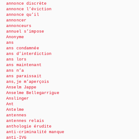
annonce discrète
annonce l’éviction
annonce qu’il
annoncer
annonceurs
annuel s’impose
Anonyme
ans
ans condamnée
ans d’interdiction
ans lors
ans maintenant
ans n’a
ans paraissait
ans,je m’aperçois
Anselm Jappe
Anselme Bellegarrigue
Anslinger
Ant
Antelme
antennes
antennes relais
anthologie érudite
anti-criminalité manque
anti-IVG