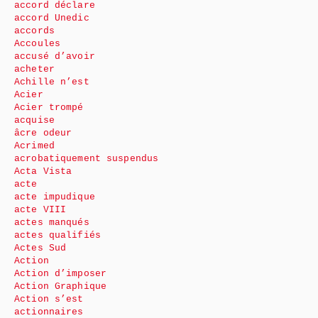
accord déclare
accord Unedic
accords
Accoules
accusé d’avoir
acheter
Achille n’est
Acier
Acier trompé
acquise
âcre odeur
Acrimed
acrobatiquement suspendus
Acta Vista
acte
acte impudique
acte VIII
actes manqués
actes qualifiés
Actes Sud
Action
Action d’imposer
Action Graphique
Action s’est
actionnaires