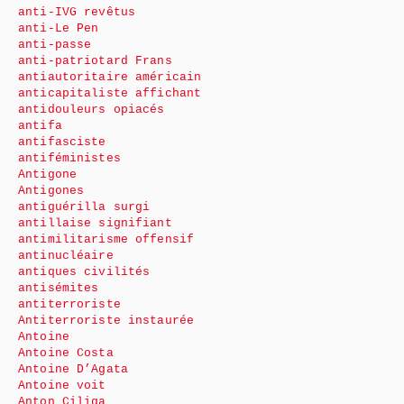
anti-IVG revêtus
anti-Le Pen
anti-passe
anti-patriotard Frans
antiautoritaire américain
anticapitaliste affichant
antidouleurs opiacés
antifa
antifasciste
antiféministes
Antigone
Antigones
antiguérilla surgi
antillaise signifiant
antimilitarisme offensif
antinucléaire
antiques civilités
antisémites
antiterroriste
Antiterroriste instaurée
Antoine
Antoine Costa
Antoine D’Agata
Antoine voit
Anton Ciliga