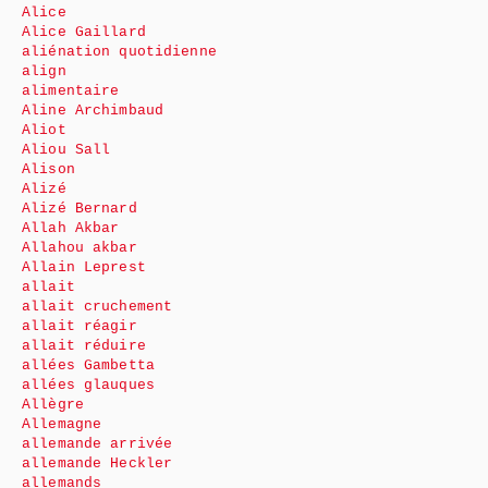
Alice
Alice Gaillard
aliénation quotidienne
align
alimentaire
Aline Archimbaud
Aliot
Aliou Sall
Alison
Alizé
Alizé Bernard
Allah Akbar
Allahou akbar
Allain Leprest
allait
allait cruchement
allait réagir
allait réduire
allées Gambetta
allées glauques
Allègre
Allemagne
allemande arrivée
allemande Heckler
allemands