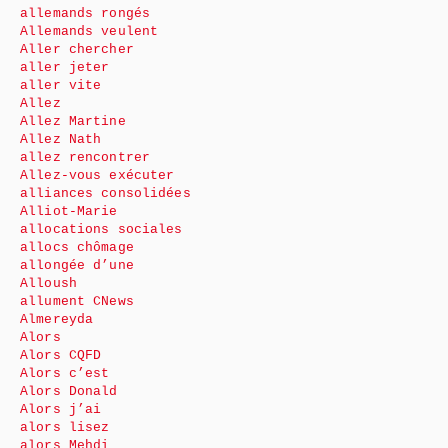
allemands rongés
Allemands veulent
Aller chercher
aller jeter
aller vite
Allez
Allez Martine
Allez Nath
allez rencontrer
Allez-vous exécuter
alliances consolidées
Alliot-Marie
allocations sociales
allocs chômage
allongée d’une
Alloush
allument CNews
Almereyda
Alors
Alors CQFD
Alors c’est
Alors Donald
Alors j’ai
alors lisez
alors Mehdi