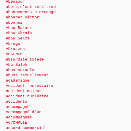
Abensour
abois,s’est infiltrée
abonnements n’arrange
abonner Victor
abonnez
Abou Bakari
Abou Ghraib
Abou Selma
Abrégé
Abruzzes
ABSENCE
absurdité totale
Abu Saleh
abus sexuels
abusé sexuellement
académique
Accident ferroviaire
accident majeur
accident nucléaire
accidents
accompagné
Accompagné d’un
accompagnés
ACCOMPLIE
accord commercial