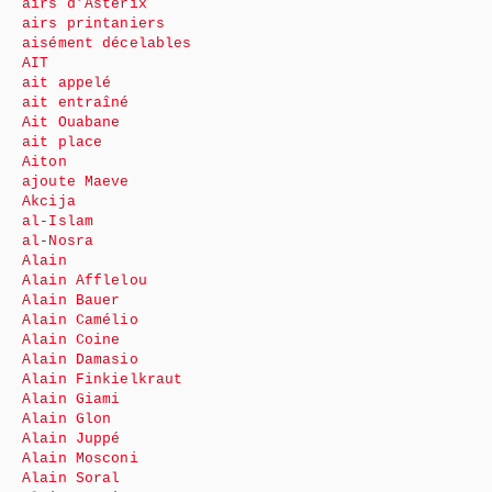
airs d’Astérix
airs printaniers
aisément décelables
AIT
ait appelé
ait entraîné
Ait Ouabane
ait place
Aiton
ajoute Maeve
Akcija
al-Islam
al-Nosra
Alain
Alain Afflelou
Alain Bauer
Alain Camélio
Alain Coine
Alain Damasio
Alain Finkielkraut
Alain Giami
Alain Glon
Alain Juppé
Alain Mosconi
Alain Soral