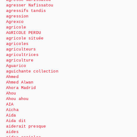
agresser Nafissatou
agressifs tandis
agression
Agrexco
agricole
AGRICOLE PERDU
agricole située
agricoles
agriculteurs
agricultrices
agriculture
Aguarico
aguichante collection
Ahmed
Ahmed Alwan
Ahora Madrid
Ahou
Ahou ahou
AIA
Aïcha
Aida
Aida dit
aiderait presque
aides