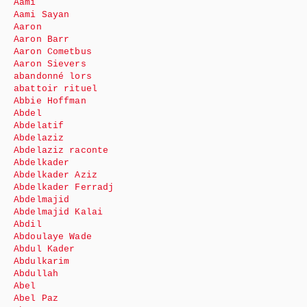
Aami
Aami Sayan
Aaron
Aaron Barr
Aaron Cometbus
Aaron Sievers
abandonné lors
abattoir rituel
Abbie Hoffman
Abdel
Abdelatif
Abdelaziz
Abdelaziz raconte
Abdelkader
Abdelkader Aziz
Abdelkader Ferradj
Abdelmajid
Abdelmajid Kalai
Abdil
Abdoulaye Wade
Abdul Kader
Abdulkarim
Abdullah
Abel
Abel Paz