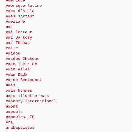
Amérique
Amérique latine
Âmes d’Atala
âmes sortent
Ameziane
ami
ami lecteur
ami Sarkozy
ami Thomas
Ami.e
Amidou
Amidou Château
Amie lectrice
Amin Allal
Amin Dada
Amine Bentounsi
amis
amis hommes
amis illustrateurs
Amnesty International
amont
ampoule
ampoules LED
Ana
anabaptistes