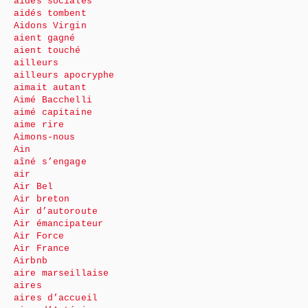
aides sociales
aidés tombent
Aidons Virgin
aient gagné
aient touché
ailleurs
ailleurs apocryphe
aimait autant
Aimé Bacchelli
aimé capitaine
aime rire
Aimons-nous
Ain
aîné s’engage
air
Air Bel
Air breton
Air d’autoroute
Air émancipateur
Air Force
Air France
Airbnb
aire marseillaise
aires
aires d’accueil