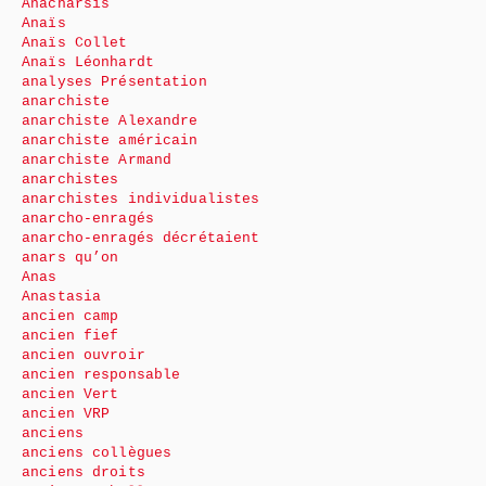
Anacharsis
Anaïs
Anaïs Collet
Anaïs Léonhardt
analyses Présentation
anarchiste
anarchiste Alexandre
anarchiste américain
anarchiste Armand
anarchistes
anarchistes individualistes
anarcho-enragés
anarcho-enragés décrétaient
anars qu’on
Anas
Anastasia
ancien camp
ancien fief
ancien ouvroir
ancien responsable
ancien Vert
ancien VRP
anciens
anciens collègues
anciens droits