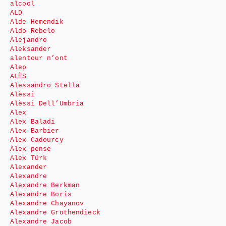
alcool
ALD
Alde Hemendik
Aldo Rebelo
Alejandro
Aleksander
alentour n’ont
Alep
ALÈS
Alessandro Stella
Alèssi
Alèssi Dell’Umbria
Alex
Alex Baladi
Alex Barbier
Alex Cadourcy
Alex pense
Alex Türk
Alexander
Alexandre
Alexandre Berkman
Alexandre Boris
Alexandre Chayanov
Alexandre Grothendieck
Alexandre Jacob