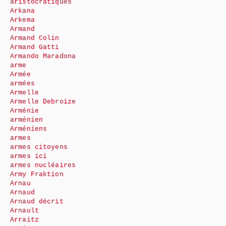
aristocratiques
Arkana
Arkema
Armand
Armand Colin
Armand Gatti
Armando Maradona
arme
Armée
armées
Armelle
Armelle Debroize
Arménie
arménien
Arméniens
armes
armes citoyens
armes ici
armes nucléaires
Army Fraktion
Arnau
Arnaud
Arnaud décrit
Arnault
Arraitz