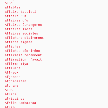
AESA
affables
affaire Battisti
affaire DSK
affaires d’un
Affaires étrangères
affaires liées
Affaires sociales
affichant clairement
Affiche signée
affiches
affiches déchirées
affirmait récemment
affirmation n’avait
affirme Ilya
affluent
Affreux
afghanes
Afghanistan
afghans
AFPA
Africa
africaines
Afrika Bambaataa
Afrin