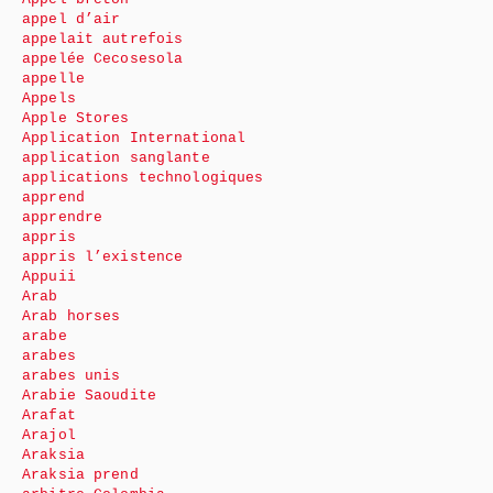
appel d’air
appelait autrefois
appelée Cecosesola
appelle
Appels
Apple Stores
Application International
application sanglante
applications technologiques
apprend
apprendre
appris
appris l’existence
Appuii
Arab
Arab horses
arabe
arabes
arabes unis
Arabie Saoudite
Arafat
Arajol
Araksia
Araksia prend