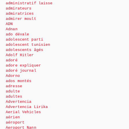
administratif laisse
admirateurs
admiratrices
admirer moult
ADN
Adnan
ado dévale
adolescent parti
adolescent tunisien
adolescents âgés
Adolf Hitler
adoré
adore expliquer
adoré journal
Adorno
ados montés
adresse
adulte
adultes
Advertencia
Advertencia Lirika
Aerial Vehicles
aérien
aéroport
Aeroport Nann