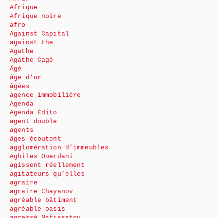
Afrique
Afrique noire
afro
Against Capital
against the
Agathe
Agathe Cagé
Âgé
âge d’or
âgées
agence immobilière
Agenda
Agenda Édito
agent double
agents
âges écoutent
agglomération d’immeubles
Aghiles Ouerdani
agissent réellement
agitateurs qu’elles
agraire
agraire Chayanov
agréable bâtiment
agréable oasis
agressé Nafissatou