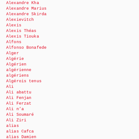
Alexandre Kha
Alexandre Marius
Alexandre Skirda
Alexievitch
Alexis
Alexis Théas
Alexis Tiouka
Alfons
Alfonso Bonafede
Alger
Algérie
Algérien
algérienne
algériens
Algérois tenus
Ali
Ali abattu
Ali Fenjan
Ali Ferzat
Ali n’a
Ali Soumaré
Ali Ziri
alias
alias Cafca
alias Damien