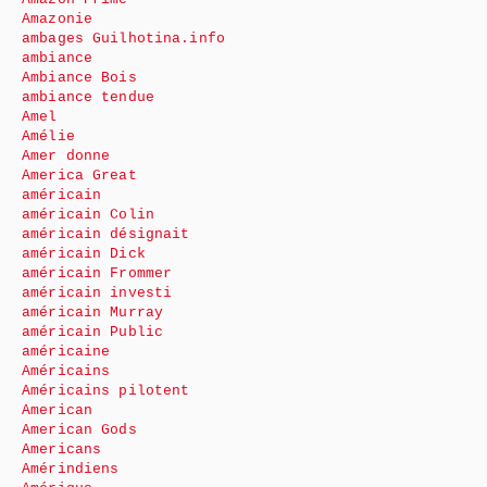
Amazonie
ambages Guilhotina.info
ambiance
Ambiance Bois
ambiance tendue
Amel
Amélie
Amer donne
America Great
américain
américain Colin
américain désignait
américain Dick
américain Frommer
américain investi
américain Murray
américain Public
américaine
Américains
Américains pilotent
American
American Gods
Americans
Amérindiens