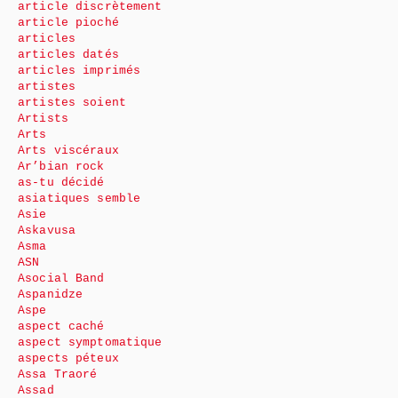
article discrètement
article pioché
articles
articles datés
articles imprimés
artistes
artistes soient
Artists
Arts
Arts viscéraux
Ar’bian rock
as-tu décidé
asiatiques semble
Asie
Askavusa
Asma
ASN
Asocial Band
Aspanidze
Aspe
aspect caché
aspect symptomatique
aspects péteux
Assa Traoré
Assad