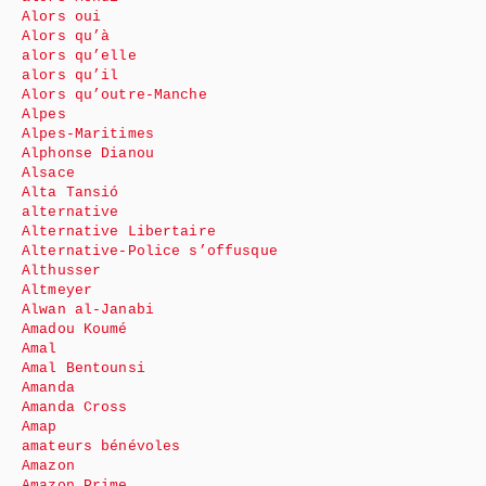
Alors oui
Alors qu’à
alors qu’elle
alors qu’il
Alors qu’outre-Manche
Alpes
Alpes-Maritimes
Alphonse Dianou
Alsace
Alta Tansió
alternative
Alternative Libertaire
Alternative-Police s’offusque
Althusser
Altmeyer
Alwan al-Janabi
Amadou Koumé
Amal
Amal Bentounsi
Amanda
Amanda Cross
Amap
amateurs bénévoles
Amazon
Amazon Prime