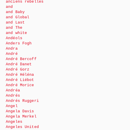
anciens rebelles
and
and Baby
and Global
and Last
and The
and white
Andéols
Anders Fogh
Andra
André
André Bercoff
André Danet
André Gorz
André Héléna
André Liébot
André Morice
Andréa
Andrés
Andrés Ruggeri
Angel
Angela Davis
Angela Merkel
Angeles
Angeles United