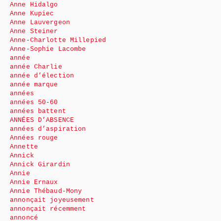
Anne Hidalgo
Anne Kupiec
Anne Lauvergeon
Anne Steiner
Anne-Charlotte Millepied
Anne-Sophie Lacombe
année
année Charlie
année d’élection
année marque
années
années 50-60
années battent
ANNÉES D’ABSENCE
années d’aspiration
Années rouge
Annette
Annick
Annick Girardin
Annie
Annie Ernaux
Annie Thébaud-Mony
annonçait joyeusement
annonçait récemment
annoncé