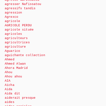
agresser Nafissatou
agressifs tandis
agression
Agrexco
agricole
AGRICOLE PERDU
agricole située
agricoles
agriculteurs
agricultrices
agriculture
Aguarico
aguichante collection
Ahmed
Ahmed Alwan
Ahora Madrid
Ahou
Ahou ahou
AIA
Aïcha
Aida
Aida dit
aiderait presque
aides