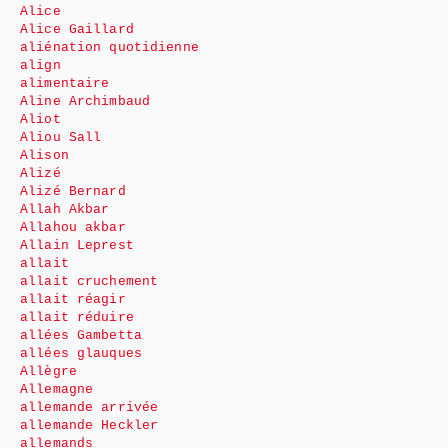
Alice
Alice Gaillard
aliénation quotidienne
align
alimentaire
Aline Archimbaud
Aliot
Aliou Sall
Alison
Alizé
Alizé Bernard
Allah Akbar
Allahou akbar
Allain Leprest
allait
allait cruchement
allait réagir
allait réduire
allées Gambetta
allées glauques
Allègre
Allemagne
allemande arrivée
allemande Heckler
allemands