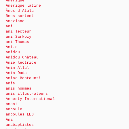
Amérique
Amérique latine
Âmes d’Atala
âmes sortent
Ameziane
ami
ami lecteur
ami Sarkozy
ami Thomas
Ami.e
Amidou
Amidou Château
Amie lectrice
Amin Allal
Amin Dada
Amine Bentounsi
amis
amis hommes
amis illustrateurs
Amnesty International
amont
ampoule
ampoules LED
Ana
anabaptistes