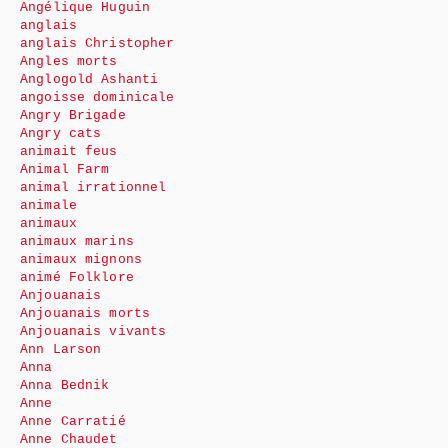
Angélique Huguin
anglais
anglais Christopher
Angles morts
Anglogold Ashanti
angoisse dominicale
Angry Brigade
Angry cats
animait feus
Animal Farm
animal irrationnel
animale
animaux
animaux marins
animaux mignons
animé Folklore
Anjouanais
Anjouanais morts
Anjouanais vivants
Ann Larson
Anna
Anna Bednik
Anne
Anne Carratié
Anne Chaudet