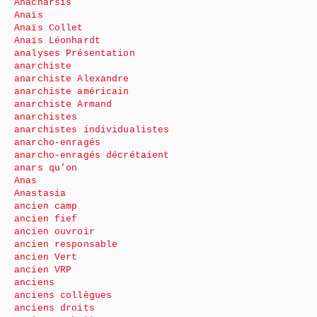
Anacharsis
Anaïs
Anaïs Collet
Anaïs Léonhardt
analyses Présentation
anarchiste
anarchiste Alexandre
anarchiste américain
anarchiste Armand
anarchistes
anarchistes individualistes
anarcho-enragés
anarcho-enragés décrétaient
anars qu’on
Anas
Anastasia
ancien camp
ancien fief
ancien ouvroir
ancien responsable
ancien Vert
ancien VRP
anciens
anciens collègues
anciens droits