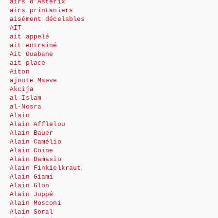
airs d’Astérix
airs printaniers
aisément décelables
AIT
ait appelé
ait entraîné
Ait Ouabane
ait place
Aiton
ajoute Maeve
Akcija
al-Islam
al-Nosra
Alain
Alain Afflelou
Alain Bauer
Alain Camélio
Alain Coine
Alain Damasio
Alain Finkielkraut
Alain Giami
Alain Glon
Alain Juppé
Alain Mosconi
Alain Soral