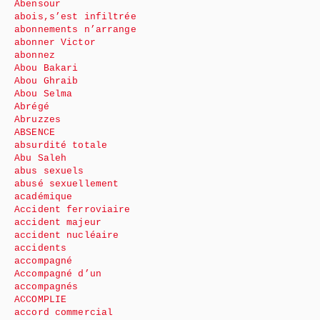
Abensour
abois,s’est infiltrée
abonnements n’arrange
abonner Victor
abonnez
Abou Bakari
Abou Ghraib
Abou Selma
Abrégé
Abruzzes
ABSENCE
absurdité totale
Abu Saleh
abus sexuels
abusé sexuellement
académique
Accident ferroviaire
accident majeur
accident nucléaire
accidents
accompagné
Accompagné d’un
accompagnés
ACCOMPLIE
accord commercial