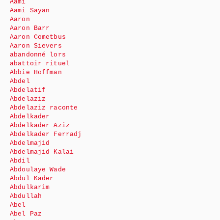
Aami
Aami Sayan
Aaron
Aaron Barr
Aaron Cometbus
Aaron Sievers
abandonné lors
abattoir rituel
Abbie Hoffman
Abdel
Abdelatif
Abdelaziz
Abdelaziz raconte
Abdelkader
Abdelkader Aziz
Abdelkader Ferradj
Abdelmajid
Abdelmajid Kalai
Abdil
Abdoulaye Wade
Abdul Kader
Abdulkarim
Abdullah
Abel
Abel Paz