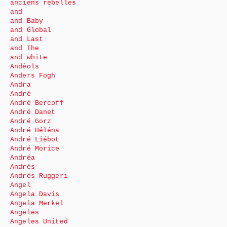
anciens rebelles
and
and Baby
and Global
and Last
and The
and white
Andéols
Anders Fogh
Andra
André
André Bercoff
André Danet
André Gorz
André Héléna
André Liébot
André Morice
Andréa
Andrés
Andrés Ruggeri
Angel
Angela Davis
Angela Merkel
Angeles
Angeles United