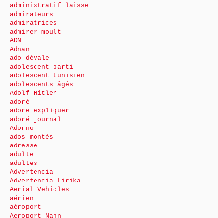
administratif laisse
admirateurs
admiratrices
admirer moult
ADN
Adnan
ado dévale
adolescent parti
adolescent tunisien
adolescents âgés
Adolf Hitler
adoré
adore expliquer
adoré journal
Adorno
ados montés
adresse
adulte
adultes
Advertencia
Advertencia Lirika
Aerial Vehicles
aérien
aéroport
Aeroport Nann