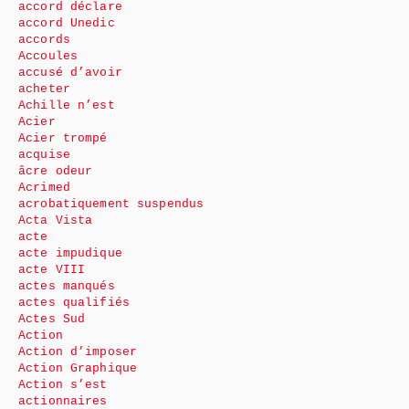
accord déclare
accord Unedic
accords
Accoules
accusé d’avoir
acheter
Achille n’est
Acier
Acier trompé
acquise
âcre odeur
Acrimed
acrobatiquement suspendus
Acta Vista
acte
acte impudique
acte VIII
actes manqués
actes qualifiés
Actes Sud
Action
Action d’imposer
Action Graphique
Action s’est
actionnaires