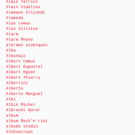
Alain Tarrius
Alain Vidalies
Alamano Alliandi
Alameda
Alan Lomax
Alan Sillitoe
Alarm
Alarm Phone
alarmes sismiques
Alba
Albanais
Albert Camus
Albert Dupontel
Albert Ogien
Albert Thierry
Albertini
Alberto
Alberto Manguel
Albi
Albin Michel
Albrecht Dürer
album
album Rock’n’riot
albums studio
Alchourroun