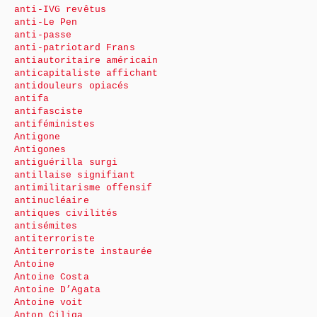
anti-IVG revêtus
anti-Le Pen
anti-passe
anti-patriotard Frans
antiautoritaire américain
anticapitaliste affichant
antidouleurs opiacés
antifa
antifasciste
antiféministes
Antigone
Antigones
antiguérilla surgi
antillaise signifiant
antimilitarisme offensif
antinucléaire
antiques civilités
antisémites
antiterroriste
Antiterroriste instaurée
Antoine
Antoine Costa
Antoine D’Agata
Antoine voit
Anton Ciliga