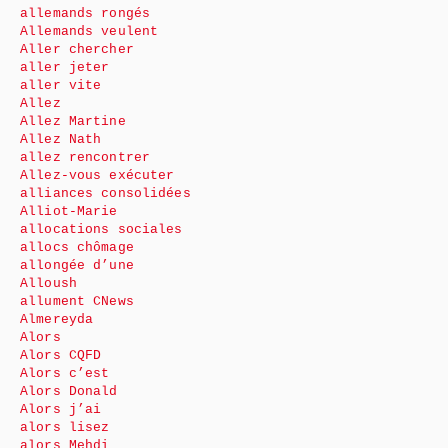
allemands rongés
Allemands veulent
Aller chercher
aller jeter
aller vite
Allez
Allez Martine
Allez Nath
allez rencontrer
Allez-vous exécuter
alliances consolidées
Alliot-Marie
allocations sociales
allocs chômage
allongée d’une
Alloush
allument CNews
Almereyda
Alors
Alors CQFD
Alors c’est
Alors Donald
Alors j’ai
alors lisez
alors Mehdi