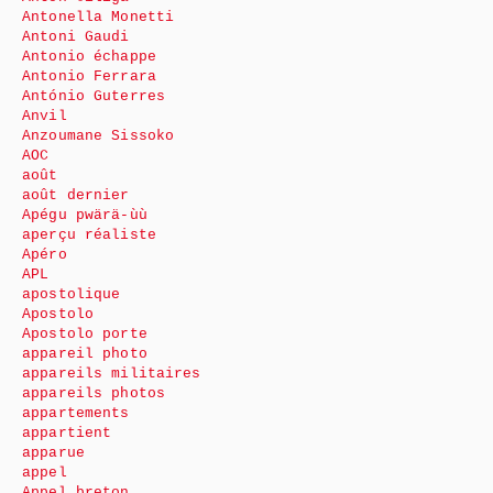
Antonella Monetti
Antoni Gaudi
Antonio échappe
Antonio Ferrara
António Guterres
Anvil
Anzoumane Sissoko
AOC
août
août dernier
Apégu pwärä-ùù
aperçu réaliste
Apéro
APL
apostolique
Apostolo
Apostolo porte
appareil photo
appareils militaires
appareils photos
appartements
appartient
apparue
appel
Appel breton