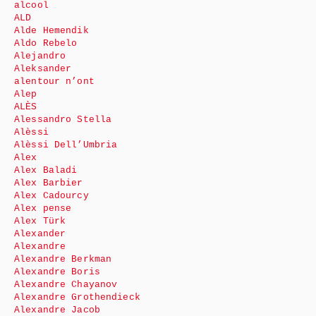
alcool
ALD
Alde Hemendik
Aldo Rebelo
Alejandro
Aleksander
alentour n’ont
Alep
ALÈS
Alessandro Stella
Alèssi
Alèssi Dell’Umbria
Alex
Alex Baladi
Alex Barbier
Alex Cadourcy
Alex pense
Alex Türk
Alexander
Alexandre
Alexandre Berkman
Alexandre Boris
Alexandre Chayanov
Alexandre Grothendieck
Alexandre Jacob