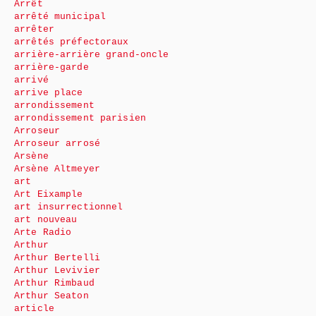
Arrêt
arrêté municipal
arrêter
arrêtés préfectoraux
arrière-arrière grand-oncle
arrière-garde
arrivé
arrive place
arrondissement
arrondissement parisien
Arroseur
Arroseur arrosé
Arsène
Arsène Altmeyer
art
Art Eixample
art insurrectionnel
art nouveau
Arte Radio
Arthur
Arthur Bertelli
Arthur Levivier
Arthur Rimbaud
Arthur Seaton
article