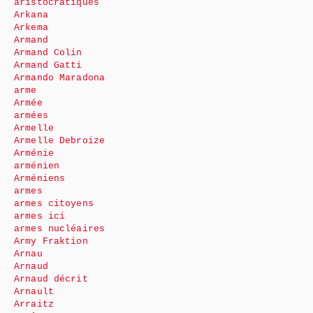
aristocratiques
Arkana
Arkema
Armand
Armand Colin
Armand Gatti
Armando Maradona
arme
Armée
armées
Armelle
Armelle Debroize
Arménie
arménien
Arméniens
armes
armes citoyens
armes ici
armes nucléaires
Army Fraktion
Arnau
Arnaud
Arnaud décrit
Arnault
Arraitz