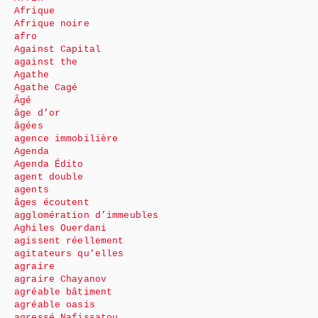
Afrique
Afrique noire
afro
Against Capital
against the
Agathe
Agathe Cagé
Âgé
âge d’or
âgées
agence immobilière
Agenda
Agenda Édito
agent double
agents
âges écoutent
agglomération d’immeubles
Aghiles Ouerdani
agissent réellement
agitateurs qu’elles
agraire
agraire Chayanov
agréable bâtiment
agréable oasis
agressé Nafissatou