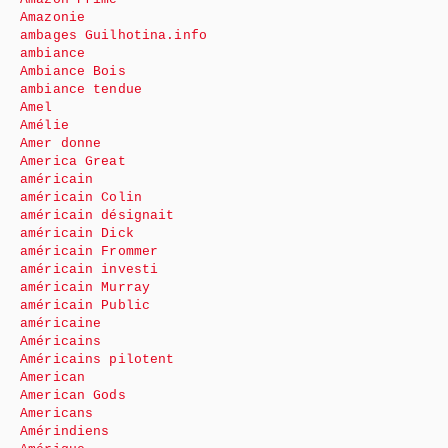
Amazonie
ambages Guilhotina.info
ambiance
Ambiance Bois
ambiance tendue
Amel
Amélie
Amer donne
America Great
américain
américain Colin
américain désignait
américain Dick
américain Frommer
américain investi
américain Murray
américain Public
américaine
Américains
Américains pilotent
American
American Gods
Americans
Amérindiens