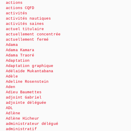
actions
actions CQFD
activités
activités nautiques
activités saines
actuel titulaire
actuellement concentrée
actuellement fermé
Adama
Adama Kamara
Adama Traoré
Adaptation
Adaptation graphique
Adélaïde Mukantabana
Adèle
Adeline Rosenstein
Aden
Adieu Baumettes
adjoint Gabriel
adjointe déléguée
ADL
Adlène
Adlène Hicheur
administrateur délégué
administratif