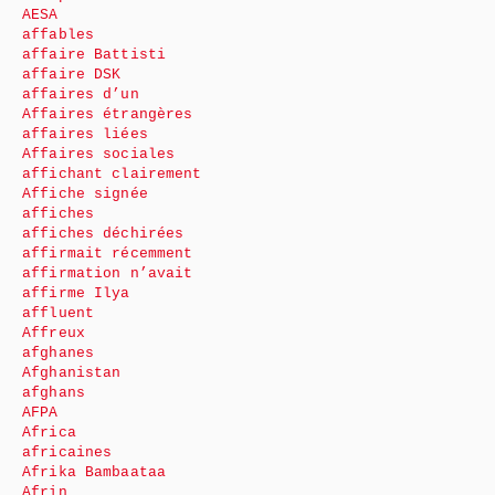
AESA
affables
affaire Battisti
affaire DSK
affaires d’un
Affaires étrangères
affaires liées
Affaires sociales
affichant clairement
Affiche signée
affiches
affiches déchirées
affirmait récemment
affirmation n’avait
affirme Ilya
affluent
Affreux
afghanes
Afghanistan
afghans
AFPA
Africa
africaines
Afrika Bambaataa
Afrin