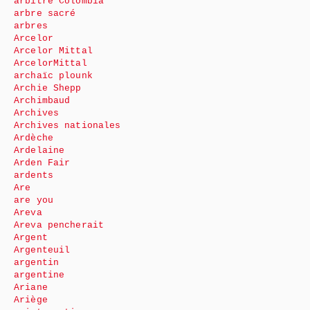
arbitre Colombia
arbre sacré
arbres
Arcelor
Arcelor Mittal
ArcelorMittal
archaïc plounk
Archie Shepp
Archimbaud
Archives
Archives nationales
Ardèche
Ardelaine
Arden Fair
ardents
Are
are you
Areva
Areva pencherait
Argent
Argenteuil
argentin
argentine
Ariane
Ariège