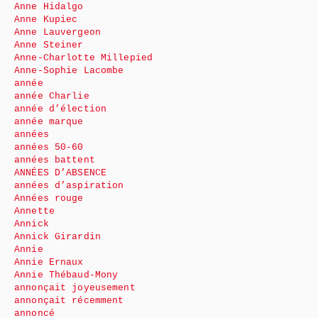
Anne Hidalgo
Anne Kupiec
Anne Lauvergeon
Anne Steiner
Anne-Charlotte Millepied
Anne-Sophie Lacombe
année
année Charlie
année d’élection
année marque
années
années 50-60
années battent
ANNÉES D’ABSENCE
années d’aspiration
Années rouge
Annette
Annick
Annick Girardin
Annie
Annie Ernaux
Annie Thébaud-Mony
annonçait joyeusement
annonçait récemment
annoncé