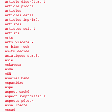
article discrètement
article pioché
articles
articles datés
articles imprimés
artistes
artistes soient
Artists
Arts
Arts viscéraux
Ar’bian rock
as-tu décidé
asiatiques semble
Asie
Askavusa
Asma
ASN
Asocial Band
Aspanidze
Aspe
aspect caché
aspect symptomatique
aspects péteux
Assa Traoré
Assad