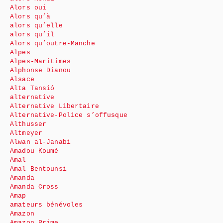
Alors oui
Alors qu’à
alors qu’elle
alors qu’il
Alors qu’outre-Manche
Alpes
Alpes-Maritimes
Alphonse Dianou
Alsace
Alta Tansió
alternative
Alternative Libertaire
Alternative-Police s’offusque
Althusser
Altmeyer
Alwan al-Janabi
Amadou Koumé
Amal
Amal Bentounsi
Amanda
Amanda Cross
Amap
amateurs bénévoles
Amazon
Amazon Prime