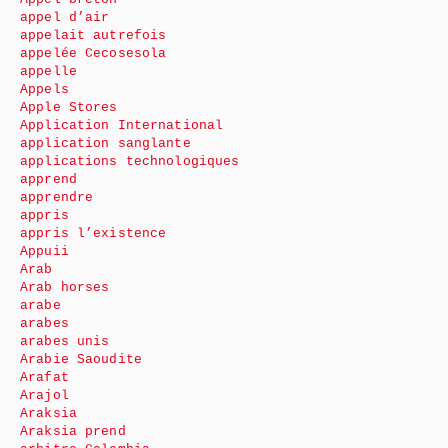
appel d’air
appelait autrefois
appelée Cecosesola
appelle
Appels
Apple Stores
Application International
application sanglante
applications technologiques
apprend
apprendre
appris
appris l’existence
Appuii
Arab
Arab horses
arabe
arabes
arabes unis
Arabie Saoudite
Arafat
Arajol
Araksia
Araksia prend