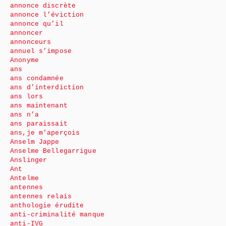
annonce discrète
annonce l’éviction
annonce qu’il
annoncer
annonceurs
annuel s’impose
Anonyme
ans
ans condamnée
ans d’interdiction
ans lors
ans maintenant
ans n’a
ans paraissait
ans,je m’aperçois
Anselm Jappe
Anselme Bellegarrigue
Anslinger
Ant
Antelme
antennes
antennes relais
anthologie érudite
anti-criminalité manque
anti-IVG