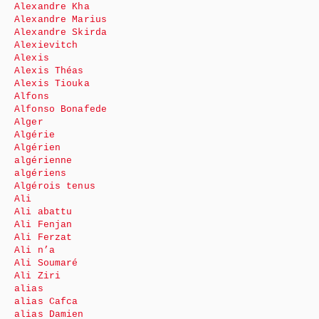
Alexandre Kha
Alexandre Marius
Alexandre Skirda
Alexievitch
Alexis
Alexis Théas
Alexis Tiouka
Alfons
Alfonso Bonafede
Alger
Algérie
Algérien
algérienne
algériens
Algérois tenus
Ali
Ali abattu
Ali Fenjan
Ali Ferzat
Ali n’a
Ali Soumaré
Ali Ziri
alias
alias Cafca
alias Damien