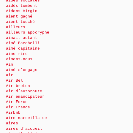
aides sociales
aidés tombent
Aidons Virgin
aient gagné
aient touché
ailleurs
ailleurs apocryphe
aimait autant
Aimé Bacchelli
aimé capitaine
aime rire
Aimons-nous
Ain
aîné s’engage
air
Air Bel
Air breton
Air d’autoroute
Air émancipateur
Air Force
Air France
Airbnb
aire marseillaise
aires
aires d’accueil