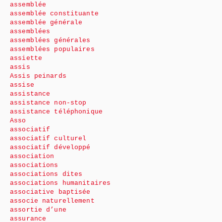
assemblée
assemblée constituante
assemblée générale
assemblées
assemblées générales
assemblées populaires
assiette
assis
Assis peinards
assise
assistance
assistance non-stop
assistance téléphonique
Asso
associatif
associatif culturel
associatif développé
association
associations
associations dites
associations humanitaires
associative baptisée
associe naturellement
assortie d’une
assurance