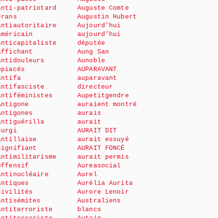
anti-patriotard
Auguste Comte
Frans
Augustin Hubert
antiautoritaire
Aujourd’hui
américain
aujourd’hui
anticapitaliste
députée
affichant
Aung San
antidouleurs
Aunoble
opiacés
AUPARAVANT
antifa
auparavant
antifasciste
directeur
antiféministes
Aupetitgendre
Antigone
auraient montré
Antigones
aurais
antiguérilla
aurait
surgi
AURAIT DIT
antillaise
aurait essuyé
signifiant
AURAIT FONCÉ
antimilitarisme
aurait permis
offensif
Aureasocial
antinucléaire
Aurel
antiques
Aurélia Aurita
civilités
Aurore Lenoir
antisémites
Australiens
antiterroriste
blancs