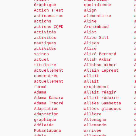
Graphique
quotidienne
Action s’est
align
actionnaires
alimentaire
actions
Aline
actions CQFD
Archimbaud
activités
Aliot
activités
Aliou Sall
nautiques
Alison
activités
Alizé
saines
Alizé Bernard
actuel
Allah Akbar
titulaire
Allahou akbar
actuellement
Allain Leprest
concentrée
allait
actuellement
allait
fermé
cruchement
Adama
allait réagir
Adama Kamara
allait réduire
Adama Traoré
allées Gambetta
Adaptation
allées glauques
Adaptation
Allègre
graphique
Allemagne
Adélaïde
allemande
Mukantabana
arrivée