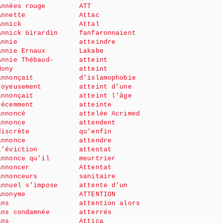
Années rouge
ATT
Annette
Attac
Annick
Attal
Annick Girardin
fanfaronnaient
Annie
atteindre
Annie Ernaux
Lakabe
Annie Thébaud-
atteint
Mony
atteint
annonçait
d’islamophobie
joyeusement
atteint d’une
annonçait
atteint l’âge
récemment
atteinte
annoncé
attelée Acrimed
annonce
attendent
discrète
qu’enfin
annonce
attendre
l’éviction
attentat
annonce qu’il
meurtrier
annoncer
Attentat
annonceurs
sanitaire
annuel s’impose
attente d’un
Anonyme
ATTENTION
ans
attention alors
ans condamnée
atterrés
ans
Attica