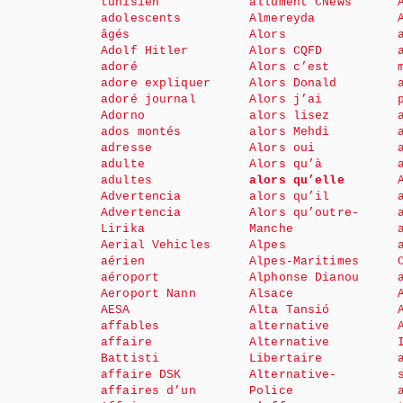
tunisien
allument CNews
adolescents
Almereyda
âgés
Alors
Adolf Hitler
Alors CQFD
adoré
Alors c’est
adore expliquer
Alors Donald
adoré journal
Alors j’ai
Adorno
alors lisez
ados montés
alors Mehdi
adresse
Alors oui
adulte
Alors qu’à
adultes
alors qu’elle
Advertencia
alors qu’il
Advertencia
Alors qu’outre-
Lirika
Manche
Aerial Vehicles
Alpes
aérien
Alpes-Maritimes
aéroport
Alphonse Dianou
Aeroport Nann
Alsace
AESA
Alta Tansió
affables
alternative
affaire
Alternative
Battisti
Libertaire
affaire DSK
Alternative-
affaires d’un
Police