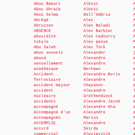
Abou Bakari
Alèssi
Abou Ghraib
Alèssi
Abou Selma
Dell’Umbria
Abrégé
Alex
Abruzzes
Alex Baladi
ABSENCE
Alex Barbier
absurdité
Alex Cadourcy
totale
Alex pense
Abu Saleh
Alex Türk
abus sexuels
Alexander
abusé
Alexandre
sexuellement
Alexandre
académique
Berkman
Accident
Alexandre Boris
ferroviaire
Alexandre
accident majeur
Chayanov
accident
Alexandre
nucléaire
Grothendieck
accidents
Alexandre Jacob
accompagné
Alexandre Kha
Accompagné d’un
Alexandre
accompagnés
Marius
ACCOMPLIE
Alexandre
accord
Skirda
commercial
Alexievitch