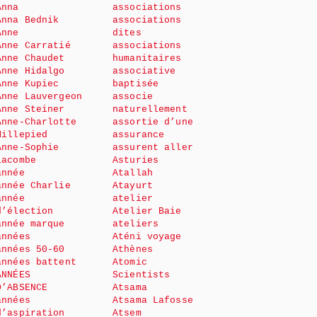
Anna
associations
Anna Bednik
associations
Anne
dites
Anne Carratié
associations
Anne Chaudet
humanitaires
Anne Hidalgo
associative
Anne Kupiec
baptisée
Anne Lauvergeon
associe
Anne Steiner
naturellement
Anne-Charlotte
assortie d’une
Millepied
assurance
Anne-Sophie
assurent aller
Lacombe
Asturies
année
Atallah
année Charlie
Atayurt
année
atelier
d’élection
Atelier Baie
année marque
ateliers
années
Aténi voyage
années 50-60
Athènes
années battent
Atomic
ANNÉES
Scientists
D’ABSENCE
Atsama
années
Atsama Lafosse
d’aspiration
Atsem