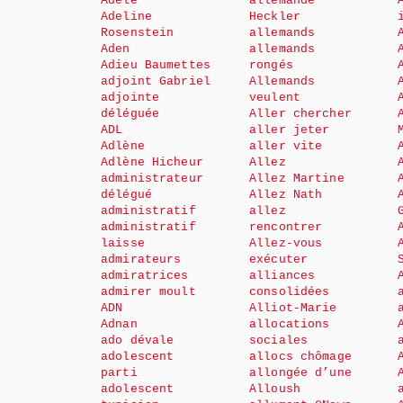
Adèle
allemande
Adeline
Heckler
Rosenstein
allemands
Aden
allemands
Adieu Baumettes
rongés
adjoint Gabriel
Allemands
adjointe
veulent
déléguée
Aller chercher
ADL
aller jeter
Adlène
aller vite
Adlène Hicheur
Allez
administrateur
Allez Martine
délégué
Allez Nath
administratif
allez
administratif
rencontrer
laisse
Allez-vous
admirateurs
exécuter
admiratrices
alliances
admirer moult
consolidées
ADN
Alliot-Marie
Adnan
allocations
ado dévale
sociales
adolescent
allocs chômage
parti
allongée d’une
adolescent
Alloush