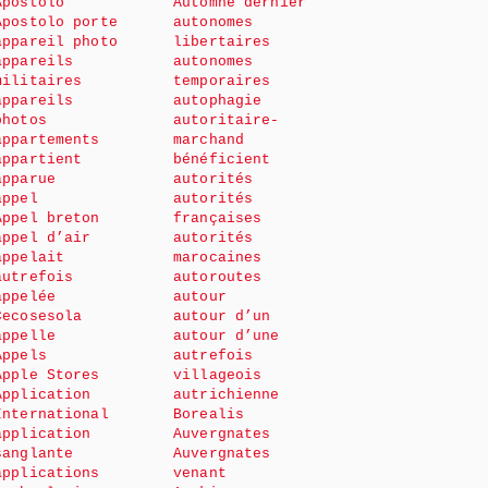
Apostolo
Automne dernier
Apostolo porte
autonomes
appareil photo
libertaires
appareils
autonomes
militaires
temporaires
appareils
autophagie
photos
autoritaire-
appartements
marchand
appartient
bénéficient
apparue
autorités
appel
autorités
Appel breton
françaises
appel d’air
autorités
appelait
marocaines
autrefois
autoroutes
appelée
autour
Cecosesola
autour d’un
appelle
autour d’une
Appels
autrefois
Apple Stores
villageois
Application
autrichienne
International
Borealis
application
Auvergnates
sanglante
Auvergnates
applications
venant