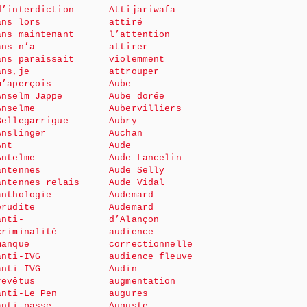
d’interdiction
Attijariwafa
ans lors
attiré
ans maintenant
l’attention
ans n’a
attirer
ans paraissait
violemment
ans,je
attrouper
m’aperçois
Aube
Anselm Jappe
Aube dorée
Anselme
Aubervilliers
Bellegarrigue
Aubry
Anslinger
Auchan
Ant
Aude
Antelme
Aude Lancelin
antennes
Aude Selly
antennes relais
Aude Vidal
anthologie
Audemard
érudite
Audemard
anti-
d’Alançon
criminalité
audience
manque
correctionnelle
anti-IVG
audience fleuve
anti-IVG
Audin
revêtus
augmentation
anti-Le Pen
augures
anti-passe
Auguste