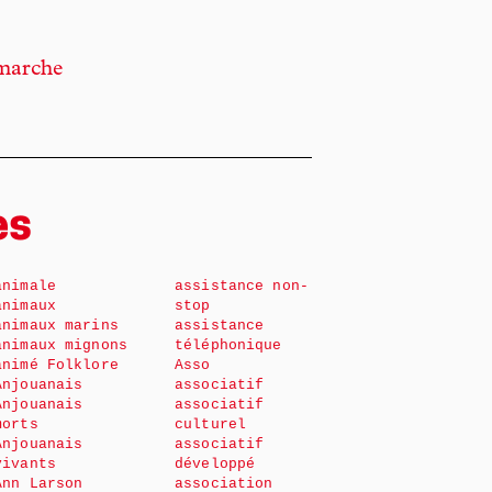
 marche
es
animale
assistance non-
animaux
stop
animaux marins
assistance
animaux mignons
téléphonique
animé Folklore
Asso
Anjouanais
associatif
Anjouanais
associatif
morts
culturel
Anjouanais
associatif
vivants
développé
Ann Larson
association