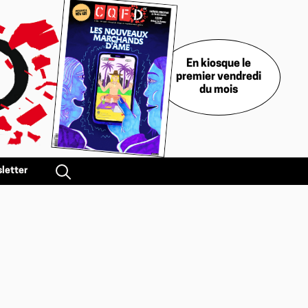
En kiosque le
premier vendredi
du mois
letter