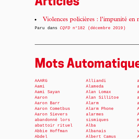
Articles
Violences policières : l’impunité en
Paru dans
CQFD
n°182 (décembre 2019)
Mots Automatiqu
AAARG
Alliandi
Aami
Alameda
Aami Sayan
Alan Lomax
Aaron
Alan Sillitoe
Aaron Barr
Alarm
Aaron Cometbus
Alarm Phone
Aaron Sievers
alarmes
abandonné lors
sismiques
abattoir rituel
Alba
Abbie Hoffman
Albanais
Abdel
Albert Camus