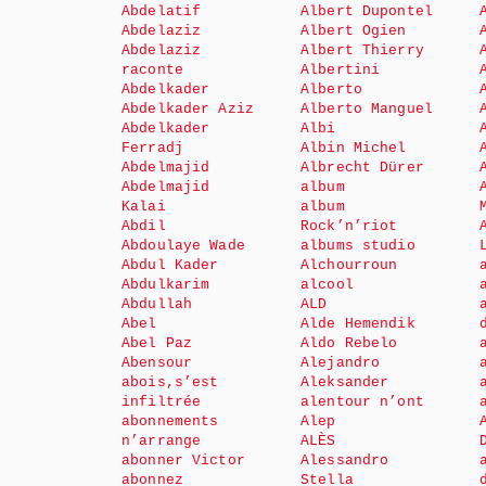
Abdelatif
Albert Dupontel
Abdelaziz
Albert Ogien
Abdelaziz
Albert Thierry
raconte
Albertini
Abdelkader
Alberto
Abdelkader Aziz
Alberto Manguel
Abdelkader
Albi
Ferradj
Albin Michel
Abdelmajid
Albrecht Dürer
Abdelmajid
album
Kalai
album
Abdil
Rock’n’riot
Abdoulaye Wade
albums studio
Abdul Kader
Alchourroun
Abdulkarim
alcool
Abdullah
ALD
Abel
Alde Hemendik
Abel Paz
Aldo Rebelo
Abensour
Alejandro
abois,s’est
Aleksander
infiltrée
alentour n’ont
abonnements
Alep
n’arrange
ALÈS
abonner Victor
Alessandro
abonnez
Stella