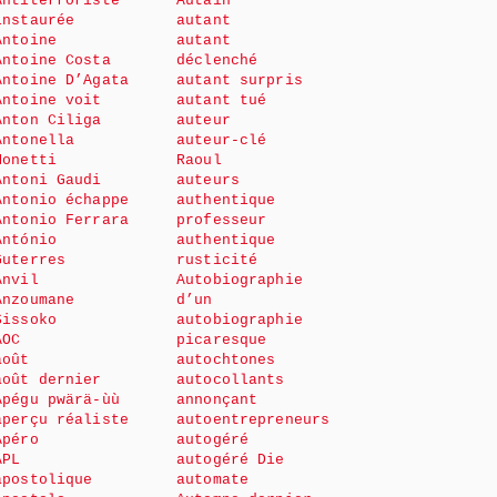
Antiterroriste
Autain
instaurée
autant
Antoine
autant
Antoine Costa
déclenché
Antoine D’Agata
autant surpris
Antoine voit
autant tué
Anton Ciliga
auteur
Antonella
auteur-clé
Monetti
Raoul
Antoni Gaudi
auteurs
Antonio échappe
authentique
Antonio Ferrara
professeur
António
authentique
Guterres
rusticité
Anvil
Autobiographie
Anzoumane
d’un
Sissoko
autobiographie
AOC
picaresque
août
autochtones
août dernier
autocollants
Apégu pwärä-ùù
annonçant
aperçu réaliste
autoentrepreneurs
Apéro
autogéré
APL
autogéré Die
apostolique
automate