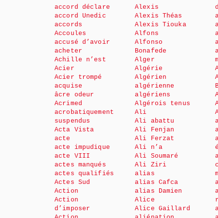
accord déclare
Alexis
accord Unedic
Alexis Théas
accords
Alexis Tiouka
Accoules
Alfons
accusé d’avoir
Alfonso
acheter
Bonafede
Achille n’est
Alger
Acier
Algérie
Acier trompé
Algérien
acquise
algérienne
âcre odeur
algériens
Acrimed
Algérois tenus
acrobatiquement
Ali
suspendus
Ali abattu
Acta Vista
Ali Fenjan
acte
Ali Ferzat
acte impudique
Ali n’a
acte VIII
Ali Soumaré
actes manqués
Ali Ziri
actes qualifiés
alias
Actes Sud
alias Cafca
Action
alias Damien
Action
Alice
d’imposer
Alice Gaillard
Action
aliénation