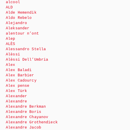
alcool
ALD
Alde Hemendik
Aldo Rebelo
Alejandro
Aleksander
alentour n’ont
Alep
ALÈS
Alessandro Stella
Alèssi
Alèssi Dell’Umbria
Alex
Alex Baladi
Alex Barbier
Alex Cadourcy
Alex pense
Alex Türk
Alexander
Alexandre
Alexandre Berkman
Alexandre Boris
Alexandre Chayanov
Alexandre Grothendieck
Alexandre Jacob