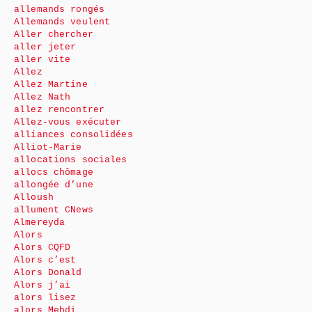
allemands rongés
Allemands veulent
Aller chercher
aller jeter
aller vite
Allez
Allez Martine
Allez Nath
allez rencontrer
Allez-vous exécuter
alliances consolidées
Alliot-Marie
allocations sociales
allocs chômage
allongée d’une
Alloush
allument CNews
Almereyda
Alors
Alors CQFD
Alors c’est
Alors Donald
Alors j’ai
alors lisez
alors Mehdi