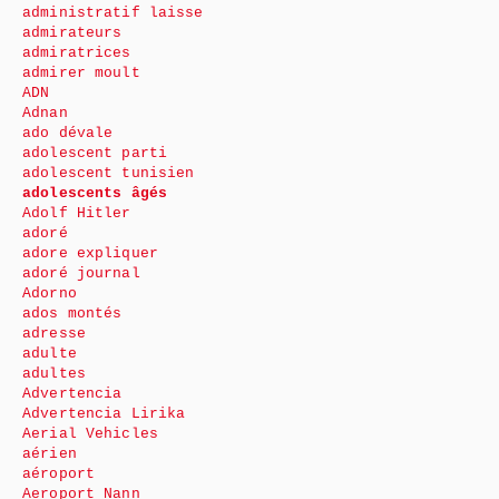
administratif laisse
admirateurs
admiratrices
admirer moult
ADN
Adnan
ado dévale
adolescent parti
adolescent tunisien
adolescents âgés
Adolf Hitler
adoré
adore expliquer
adoré journal
Adorno
ados montés
adresse
adulte
adultes
Advertencia
Advertencia Lirika
Aerial Vehicles
aérien
aéroport
Aeroport Nann