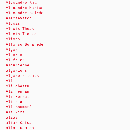
Alexandre Kha
Alexandre Marius
Alexandre Skirda
Alexievitch
Alexis
Alexis Théas
Alexis Tiouka
Alfons
Alfonso Bonafede
Alger
Algérie
Algérien
algérienne
algériens
Algérois tenus
Ali
Ali abattu
Ali Fenjan
Ali Ferzat
Ali n’a
Ali Soumaré
Ali Ziri
alias
alias Cafca
alias Damien