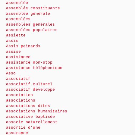
assemblée
assemblée constituante
assemblée générale
assemblées
assemblées générales
assemblées populaires
assiette
assis
Assis peinards
assise
assistance
assistance non-stop
assistance téléphonique
Asso
associatif
associatif culturel
associatif développé
association
associations
associations dites
associations humanitaires
associative baptisée
associe naturellement
assortie d’une
assurance