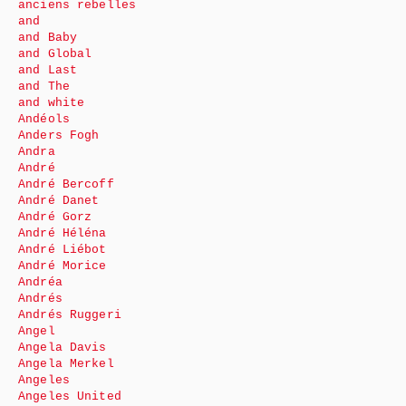
anciens rebelles
and
and Baby
and Global
and Last
and The
and white
Andéols
Anders Fogh
Andra
André
André Bercoff
André Danet
André Gorz
André Héléna
André Liébot
André Morice
Andréa
Andrés
Andrés Ruggeri
Angel
Angela Davis
Angela Merkel
Angeles
Angeles United