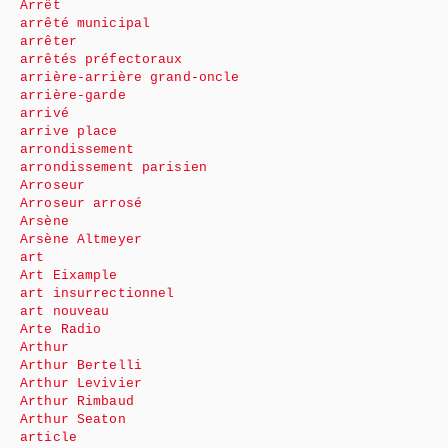
Arrêt
arrêté municipal
arrêter
arrêtés préfectoraux
arrière-arrière grand-oncle
arrière-garde
arrivé
arrive place
arrondissement
arrondissement parisien
Arroseur
Arroseur arrosé
Arsène
Arsène Altmeyer
art
Art Eixample
art insurrectionnel
art nouveau
Arte Radio
Arthur
Arthur Bertelli
Arthur Levivier
Arthur Rimbaud
Arthur Seaton
article