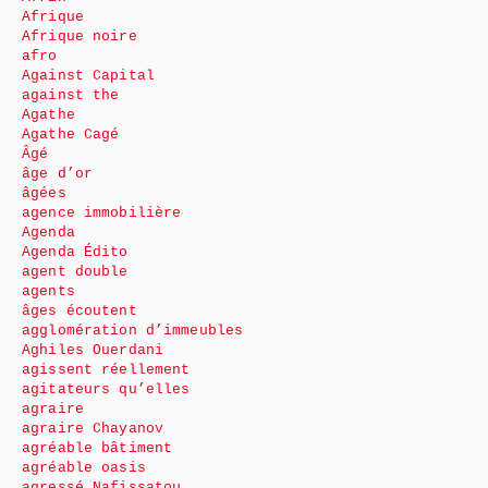
Afrique
Afrique noire
afro
Against Capital
against the
Agathe
Agathe Cagé
Âgé
âge d’or
âgées
agence immobilière
Agenda
Agenda Édito
agent double
agents
âges écoutent
agglomération d’immeubles
Aghiles Ouerdani
agissent réellement
agitateurs qu’elles
agraire
agraire Chayanov
agréable bâtiment
agréable oasis
agressé Nafissatou