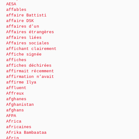
AESA
affables
affaire Battisti
affaire DSK
affaires d’un
Affaires étrangères
affaires liées
Affaires sociales
affichant clairement
Affiche signée
affiches
affiches déchirées
affirmait récemment
affirmation n’avait
affirme Ilya
affluent
Affreux
afghanes
Afghanistan
afghans
AFPA
Africa
africaines
Afrika Bambaataa
Afrin