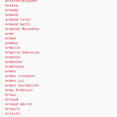
aristocratiques
Arkana
Arkema
Armand
Armand Colin
Armand Gatti
Armando Maradona
arme
Armée
armées
Armelle
Armelle Debroize
Arménie
arménien
Arméniens
armes
armes citoyens
armes ici
armes nucléaires
Army Fraktion
Arnau
Arnaud
Arnaud décrit
Arnault
Arraitz