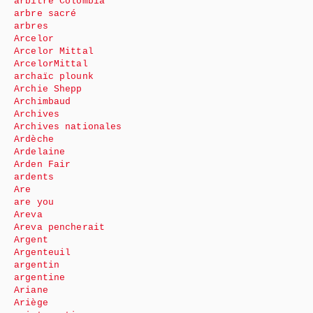
arbitre Colombia
arbre sacré
arbres
Arcelor
Arcelor Mittal
ArcelorMittal
archaïc plounk
Archie Shepp
Archimbaud
Archives
Archives nationales
Ardèche
Ardelaine
Arden Fair
ardents
Are
are you
Areva
Areva pencherait
Argent
Argenteuil
argentin
argentine
Ariane
Ariège