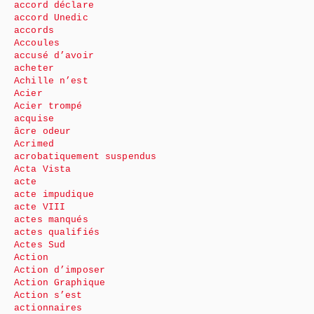
accord déclare
accord Unedic
accords
Accoules
accusé d’avoir
acheter
Achille n’est
Acier
Acier trompé
acquise
âcre odeur
Acrimed
acrobatiquement suspendus
Acta Vista
acte
acte impudique
acte VIII
actes manqués
actes qualifiés
Actes Sud
Action
Action d’imposer
Action Graphique
Action s’est
actionnaires