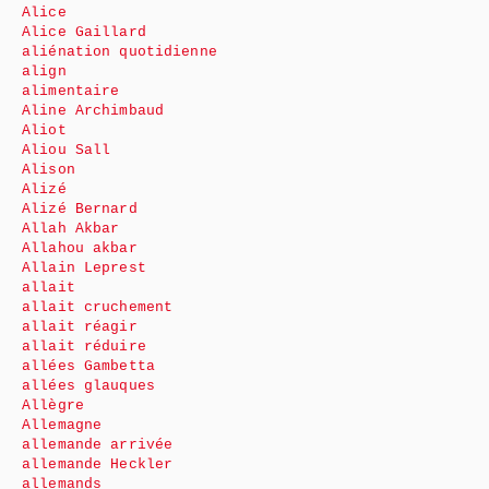
Alice
Alice Gaillard
aliénation quotidienne
align
alimentaire
Aline Archimbaud
Aliot
Aliou Sall
Alison
Alizé
Alizé Bernard
Allah Akbar
Allahou akbar
Allain Leprest
allait
allait cruchement
allait réagir
allait réduire
allées Gambetta
allées glauques
Allègre
Allemagne
allemande arrivée
allemande Heckler
allemands