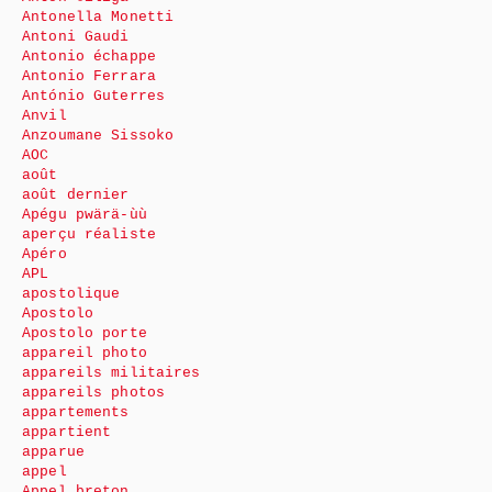
Antonella Monetti
Antoni Gaudi
Antonio échappe
Antonio Ferrara
António Guterres
Anvil
Anzoumane Sissoko
AOC
août
août dernier
Apégu pwärä-ùù
aperçu réaliste
Apéro
APL
apostolique
Apostolo
Apostolo porte
appareil photo
appareils militaires
appareils photos
appartements
appartient
apparue
appel
Appel breton