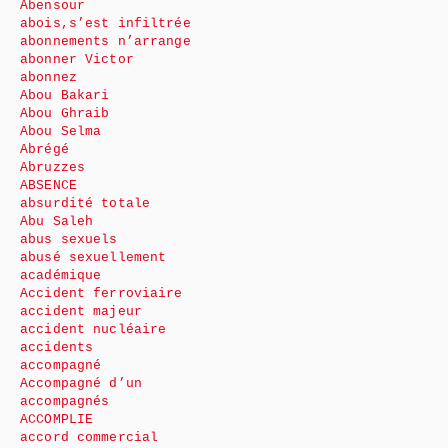
Abensour
abois,s’est infiltrée
abonnements n’arrange
abonner Victor
abonnez
Abou Bakari
Abou Ghraib
Abou Selma
Abrégé
Abruzzes
ABSENCE
absurdité totale
Abu Saleh
abus sexuels
abusé sexuellement
académique
Accident ferroviaire
accident majeur
accident nucléaire
accidents
accompagné
Accompagné d’un
accompagnés
ACCOMPLIE
accord commercial