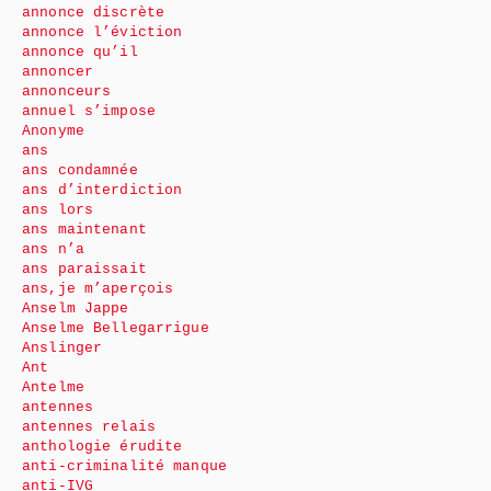
annonce discrète
annonce l’éviction
annonce qu’il
annoncer
annonceurs
annuel s’impose
Anonyme
ans
ans condamnée
ans d’interdiction
ans lors
ans maintenant
ans n’a
ans paraissait
ans,je m’aperçois
Anselm Jappe
Anselme Bellegarrigue
Anslinger
Ant
Antelme
antennes
antennes relais
anthologie érudite
anti-criminalité manque
anti-IVG