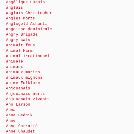
Angélique Huguin
anglais
anglais Christopher
Angles morts
Anglogold Ashanti
angoisse dominicale
Angry Brigade
Angry cats
animait feus
Animal Farm
animal irrationnel
animale
animaux
animaux marins
animaux mignons
animé Folklore
Anjouanais
Anjouanais morts
Anjouanais vivants
Ann Larson
Anna
Anna Bednik
Anne
Anne Carratié
Anne Chaudet