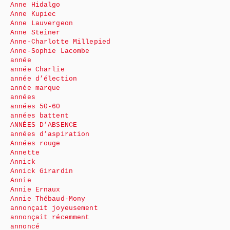
Anne Hidalgo
Anne Kupiec
Anne Lauvergeon
Anne Steiner
Anne-Charlotte Millepied
Anne-Sophie Lacombe
année
année Charlie
année d’élection
année marque
années
années 50-60
années battent
ANNÉES D’ABSENCE
années d’aspiration
Années rouge
Annette
Annick
Annick Girardin
Annie
Annie Ernaux
Annie Thébaud-Mony
annonçait joyeusement
annonçait récemment
annoncé