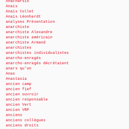
Anacharsis
Anaïs
Anaïs Collet
Anaïs Léonhardt
analyses Présentation
anarchiste
anarchiste Alexandre
anarchiste américain
anarchiste Armand
anarchistes
anarchistes individualistes
anarcho-enragés
anarcho-enragés décrétaient
anars qu’on
Anas
Anastasia
ancien camp
ancien fief
ancien ouvroir
ancien responsable
ancien Vert
ancien VRP
anciens
anciens collègues
anciens droits