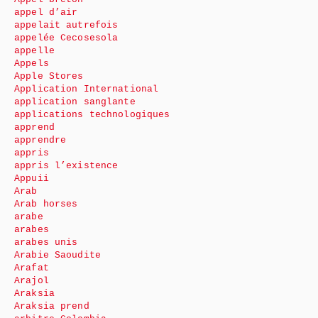
appel d’air
appelait autrefois
appelée Cecosesola
appelle
Appels
Apple Stores
Application International
application sanglante
applications technologiques
apprend
apprendre
appris
appris l’existence
Appuii
Arab
Arab horses
arabe
arabes
arabes unis
Arabie Saoudite
Arafat
Arajol
Araksia
Araksia prend