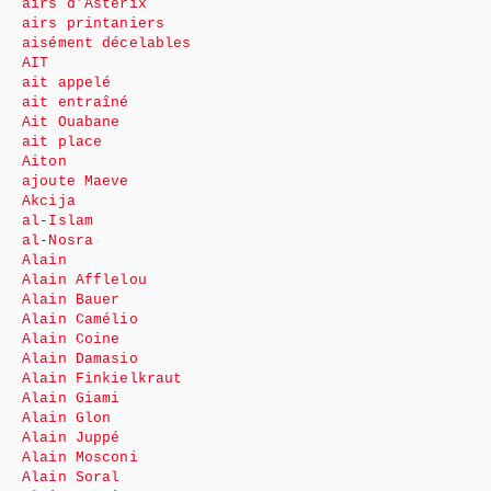
airs d’Astérix
airs printaniers
aisément décelables
AIT
ait appelé
ait entraîné
Ait Ouabane
ait place
Aiton
ajoute Maeve
Akcija
al-Islam
al-Nosra
Alain
Alain Afflelou
Alain Bauer
Alain Camélio
Alain Coine
Alain Damasio
Alain Finkielkraut
Alain Giami
Alain Glon
Alain Juppé
Alain Mosconi
Alain Soral