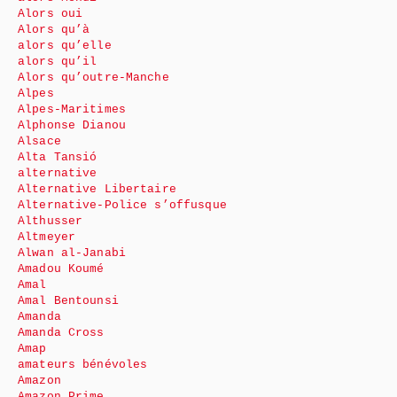
Alors oui
Alors qu’à
alors qu’elle
alors qu’il
Alors qu’outre-Manche
Alpes
Alpes-Maritimes
Alphonse Dianou
Alsace
Alta Tansió
alternative
Alternative Libertaire
Alternative-Police s’offusque
Althusser
Altmeyer
Alwan al-Janabi
Amadou Koumé
Amal
Amal Bentounsi
Amanda
Amanda Cross
Amap
amateurs bénévoles
Amazon
Amazon Prime