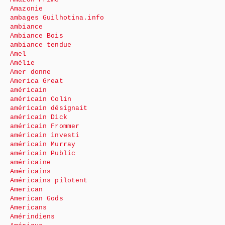
Amazonie
ambages Guilhotina.info
ambiance
Ambiance Bois
ambiance tendue
Amel
Amélie
Amer donne
America Great
américain
américain Colin
américain désignait
américain Dick
américain Frommer
américain investi
américain Murray
américain Public
américaine
Américains
Américains pilotent
American
American Gods
Americans
Amérindiens