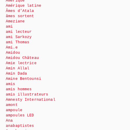
Amérique
Amérique latine
Âmes d’Atala
âmes sortent
Ameziane
ami
ami lecteur
ami Sarkozy
ami Thomas
Ami.e
Amidou
Amidou Château
Amie lectrice
Amin Allal
Amin Dada
Amine Bentounsi
amis
amis hommes
amis illustrateurs
Amnesty International
amont
ampoule
ampoules LED
Ana
anabaptistes