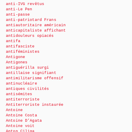
anti-IVG revêtus
anti-Le Pen
anti-passe
anti-patriotard Frans
antiautoritaire américain
anticapitaliste affichant
antidouleurs opiacés
antifa
antifasciste
antiféministes
Antigone
Antigones
antiguérilla surgi
antillaise signifiant
antimilitarisme offensif
antinucléaire
antiques civilités
antisémites
antiterroriste
Antiterroriste instaurée
Antoine
Antoine Costa
Antoine D’Agata
Antoine voit
Anton Ciliga