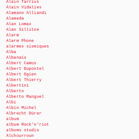
Alain Tarrius
Alain Vidalies
Alamano Alliandi
Alameda
Alan Lomax
Alan Sillitoe
Alarm
Alarm Phone
alarmes sismiques
Alba
Albanais
Albert Camus
Albert Dupontel
Albert Ogien
Albert Thierry
Albertini
Alberto
Alberto Manguel
Albi
Albin Michel
Albrecht Dürer
album
album Rock’n’riot
albums studio
Alchourroun