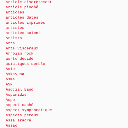
article discrètement
article pioché
articles
articles datés
articles imprimés
artistes
artistes soient
Artists
Arts
Arts viscéraux
Ar’bian rock
as-tu décidé
asiatiques semble
Asie
Askavusa
Asma
ASN
Asocial Band
Aspanidze
Aspe
aspect caché
aspect symptomatique
aspects péteux
Assa Traoré
Assad