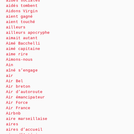
aides sociales
aidés tombent
Aidons Virgin
aient gagné
aient touché
ailleurs
ailleurs apocryphe
aimait autant
Aimé Bacchelli
aimé capitaine
aime rire
Aimons-nous
Ain
aîné s’engage
air
Air Bel
Air breton
Air d’autoroute
Air émancipateur
Air Force
Air France
Airbnb
aire marseillaise
aires
aires d’accueil