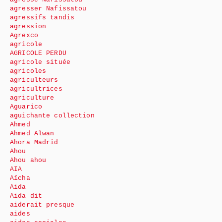
agresser Nafissatou
agressifs tandis
agression
Agrexco
agricole
AGRICOLE PERDU
agricole située
agricoles
agriculteurs
agricultrices
agriculture
Aguarico
aguichante collection
Ahmed
Ahmed Alwan
Ahora Madrid
Ahou
Ahou ahou
AIA
Aïcha
Aida
Aida dit
aiderait presque
aides