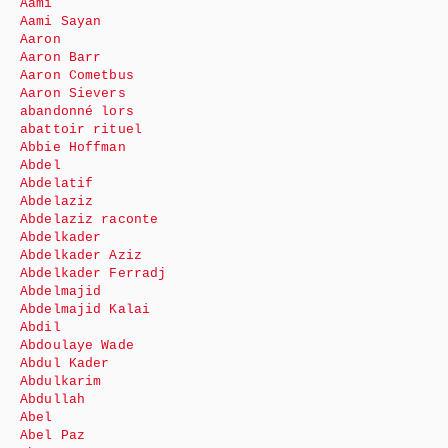
Aami
Aami Sayan
Aaron
Aaron Barr
Aaron Cometbus
Aaron Sievers
abandonné lors
abattoir rituel
Abbie Hoffman
Abdel
Abdelatif
Abdelaziz
Abdelaziz raconte
Abdelkader
Abdelkader Aziz
Abdelkader Ferradj
Abdelmajid
Abdelmajid Kalai
Abdil
Abdoulaye Wade
Abdul Kader
Abdulkarim
Abdullah
Abel
Abel Paz