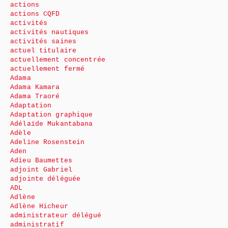
actions
actions CQFD
activités
activités nautiques
activités saines
actuel titulaire
actuellement concentrée
actuellement fermé
Adama
Adama Kamara
Adama Traoré
Adaptation
Adaptation graphique
Adélaïde Mukantabana
Adèle
Adeline Rosenstein
Aden
Adieu Baumettes
adjoint Gabriel
adjointe déléguée
ADL
Adlène
Adlène Hicheur
administrateur délégué
administratif