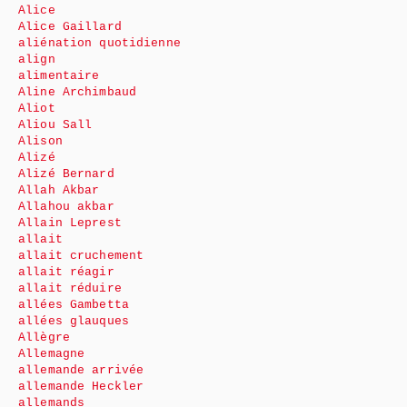
Alice
Alice Gaillard
aliénation quotidienne
align
alimentaire
Aline Archimbaud
Aliot
Aliou Sall
Alison
Alizé
Alizé Bernard
Allah Akbar
Allahou akbar
Allain Leprest
allait
allait cruchement
allait réagir
allait réduire
allées Gambetta
allées glauques
Allègre
Allemagne
allemande arrivée
allemande Heckler
allemands