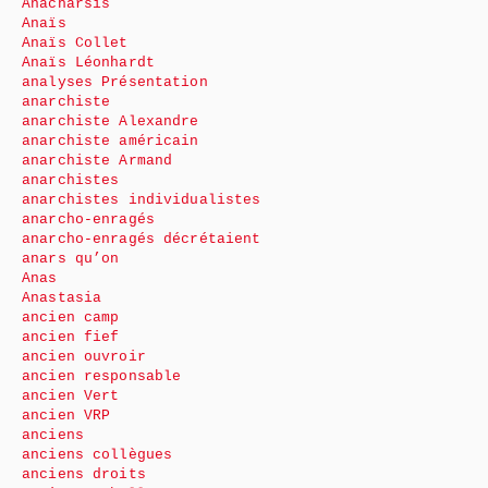
Anacharsis
Anaïs
Anaïs Collet
Anaïs Léonhardt
analyses Présentation
anarchiste
anarchiste Alexandre
anarchiste américain
anarchiste Armand
anarchistes
anarchistes individualistes
anarcho-enragés
anarcho-enragés décrétaient
anars qu’on
Anas
Anastasia
ancien camp
ancien fief
ancien ouvroir
ancien responsable
ancien Vert
ancien VRP
anciens
anciens collègues
anciens droits