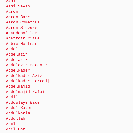
Aami
Aami Sayan
Aaron
Aaron Barr
Aaron Cometbus
Aaron Sievers
abandonné lors
abattoir rituel
Abbie Hoffman
Abdel
Abdelatif
Abdelaziz
Abdelaziz raconte
Abdelkader
Abdelkader Aziz
Abdelkader Ferradj
Abdelmajid
Abdelmajid Kalai
Abdil
Abdoulaye Wade
Abdul Kader
Abdulkarim
Abdullah
Abel
Abel Paz