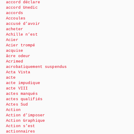
accord déclare
accord Unedic
accords
Accoules
accusé d’avoir
acheter
Achille n’est
Acier
Acier trompé
acquise
âcre odeur
Acrimed
acrobatiquement suspendus
Acta Vista
acte
acte impudique
acte VIII
actes manqués
actes qualifiés
Actes Sud
Action
Action d’imposer
Action Graphique
Action s’est
actionnaires