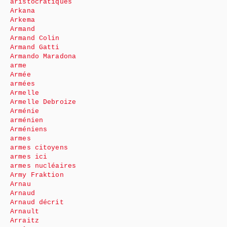
aristocratiques
Arkana
Arkema
Armand
Armand Colin
Armand Gatti
Armando Maradona
arme
Armée
armées
Armelle
Armelle Debroize
Arménie
arménien
Arméniens
armes
armes citoyens
armes ici
armes nucléaires
Army Fraktion
Arnau
Arnaud
Arnaud décrit
Arnault
Arraitz