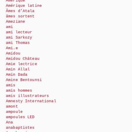
Amérique
Amérique latine
Âmes d’Atala
âmes sortent
Ameziane
ami
ami lecteur
ami Sarkozy
ami Thomas
Ami.e
Amidou
Amidou Château
Amie lectrice
Amin Allal
Amin Dada
Amine Bentounsi
amis
amis hommes
amis illustrateurs
Amnesty International
amont
ampoule
ampoules LED
Ana
anabaptistes