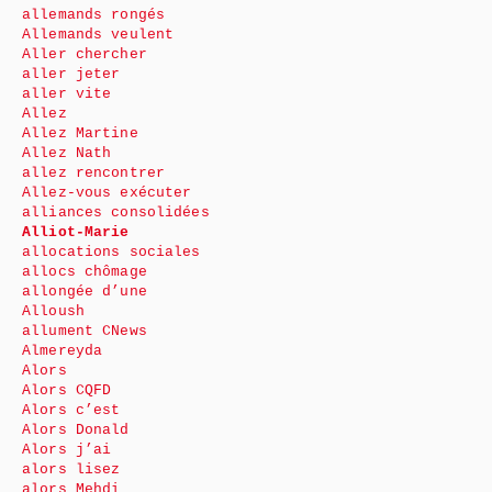
allemands rongés
Allemands veulent
Aller chercher
aller jeter
aller vite
Allez
Allez Martine
Allez Nath
allez rencontrer
Allez-vous exécuter
alliances consolidées
Alliot-Marie
allocations sociales
allocs chômage
allongée d’une
Alloush
allument CNews
Almereyda
Alors
Alors CQFD
Alors c’est
Alors Donald
Alors j’ai
alors lisez
alors Mehdi