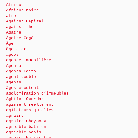
Afrique
Afrique noire
afro
Against Capital
against the
Agathe
Agathe Cagé
Âgé
âge d’or
âgées
agence immobilière
Agenda
Agenda Édito
agent double
agents
âges écoutent
agglomération d’immeubles
Aghiles Ouerdani
agissent réellement
agitateurs qu’elles
agraire
agraire Chayanov
agréable bâtiment
agréable oasis
agressé Nafissatou