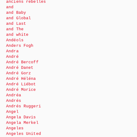
anciens rebelles
and
and Baby
and Global
and Last
and The
and white
Andéols
Anders Fogh
Andra
André
André Bercoff
André Danet
André Gorz
André Héléna
André Liébot
André Morice
Andréa
Andrés
Andrés Ruggeri
Angel
Angela Davis
Angela Merkel
Angeles
Angeles United