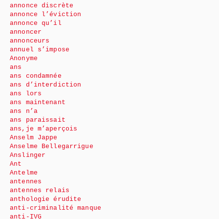
annonce discrète
annonce l’éviction
annonce qu’il
annoncer
annonceurs
annuel s’impose
Anonyme
ans
ans condamnée
ans d’interdiction
ans lors
ans maintenant
ans n’a
ans paraissait
ans,je m’aperçois
Anselm Jappe
Anselme Bellegarrigue
Anslinger
Ant
Antelme
antennes
antennes relais
anthologie érudite
anti-criminalité manque
anti-IVG