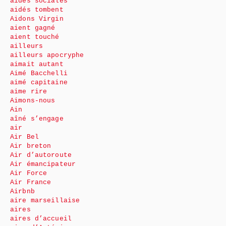
aides sociales
aidés tombent
Aidons Virgin
aient gagné
aient touché
ailleurs
ailleurs apocryphe
aimait autant
Aimé Bacchelli
aimé capitaine
aime rire
Aimons-nous
Ain
aîné s’engage
air
Air Bel
Air breton
Air d’autoroute
Air émancipateur
Air Force
Air France
Airbnb
aire marseillaise
aires
aires d’accueil