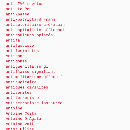
anti-IVG revêtus
anti-Le Pen
anti-passe
anti-patriotard Frans
antiautoritaire américain
anticapitaliste affichant
antidouleurs opiacés
antifa
antifasciste
antiféministes
Antigone
Antigones
antiguérilla surgi
antillaise signifiant
antimilitarisme offensif
antinucléaire
antiques civilités
antisémites
antiterroriste
Antiterroriste instaurée
Antoine
Antoine Costa
Antoine D’Agata
Antoine voit
Anton Ciliga