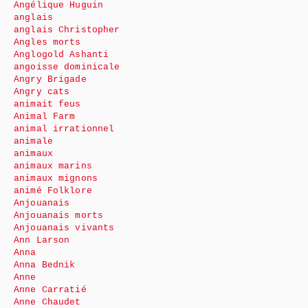
Angélique Huguin
anglais
anglais Christopher
Angles morts
Anglogold Ashanti
angoisse dominicale
Angry Brigade
Angry cats
animait feus
Animal Farm
animal irrationnel
animale
animaux
animaux marins
animaux mignons
animé Folklore
Anjouanais
Anjouanais morts
Anjouanais vivants
Ann Larson
Anna
Anna Bednik
Anne
Anne Carratié
Anne Chaudet