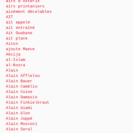
airs d’Astérix
airs printaniers
aisément décelables
AIT
ait appelé
ait entraîné
Ait Ouabane
ait place
Aiton
ajoute Maeve
Akcija
al-Islam
al-Nosra
Alain
Alain Afflelou
Alain Bauer
Alain Camélio
Alain Coine
Alain Damasio
Alain Finkielkraut
Alain Giami
Alain Glon
Alain Juppé
Alain Mosconi
Alain Soral