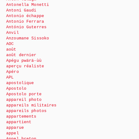
Antonella Monetti
Antoni Gaudi
Antonio échappe
Antonio Ferrara
António Guterres
Anvil
Anzoumane Sissoko
AOC
août
août dernier
Apégu pwärä-ùù
aperçu réaliste
Apéro
APL
apostolique
Apostolo
Apostolo porte
appareil photo
appareils militaires
appareils photos
appartements
appartient
apparue
appel
Appel breton