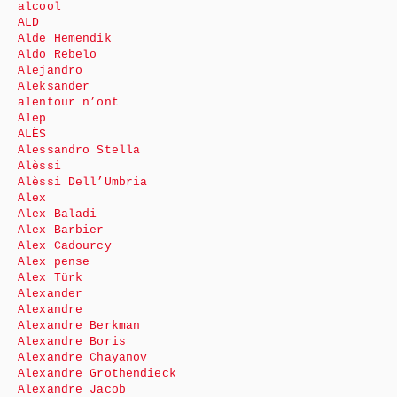
alcool
ALD
Alde Hemendik
Aldo Rebelo
Alejandro
Aleksander
alentour n’ont
Alep
ALÈS
Alessandro Stella
Alèssi
Alèssi Dell’Umbria
Alex
Alex Baladi
Alex Barbier
Alex Cadourcy
Alex pense
Alex Türk
Alexander
Alexandre
Alexandre Berkman
Alexandre Boris
Alexandre Chayanov
Alexandre Grothendieck
Alexandre Jacob