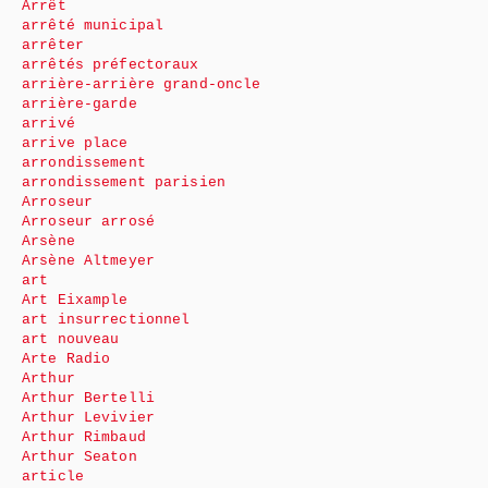
Arrêt
arrêté municipal
arrêter
arrêtés préfectoraux
arrière-arrière grand-oncle
arrière-garde
arrivé
arrive place
arrondissement
arrondissement parisien
Arroseur
Arroseur arrosé
Arsène
Arsène Altmeyer
art
Art Eixample
art insurrectionnel
art nouveau
Arte Radio
Arthur
Arthur Bertelli
Arthur Levivier
Arthur Rimbaud
Arthur Seaton
article