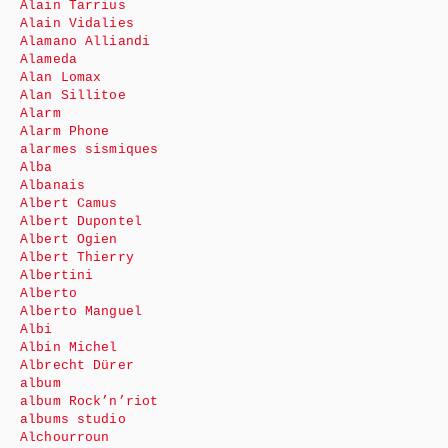
Alain Tarrius
Alain Vidalies
Alamano Alliandi
Alameda
Alan Lomax
Alan Sillitoe
Alarm
Alarm Phone
alarmes sismiques
Alba
Albanais
Albert Camus
Albert Dupontel
Albert Ogien
Albert Thierry
Albertini
Alberto
Alberto Manguel
Albi
Albin Michel
Albrecht Dürer
album
album Rock’n’riot
albums studio
Alchourroun