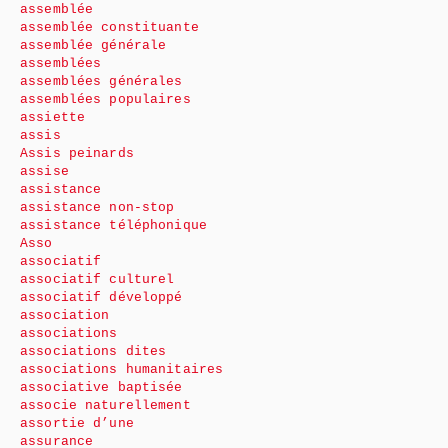
assemblée
assemblée constituante
assemblée générale
assemblées
assemblées générales
assemblées populaires
assiette
assis
Assis peinards
assise
assistance
assistance non-stop
assistance téléphonique
Asso
associatif
associatif culturel
associatif développé
association
associations
associations dites
associations humanitaires
associative baptisée
associe naturellement
assortie d’une
assurance