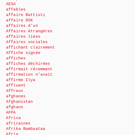
AESA
affables
affaire Battisti
affaire DSK
affaires d’un
Affaires étrangères
affaires liées
Affaires sociales
affichant clairement
Affiche signée
affiches
affiches déchirées
affirmait récemment
affirmation n’avait
affirme Ilya
affluent
Affreux
afghanes
Afghanistan
afghans
AFPA
Africa
africaines
Afrika Bambaataa
Afrin