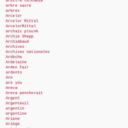
arbitre Colombia
arbre sacré
arbres
Arcelor
Arcelor Mittal
ArcelorMittal
archaïc plounk
Archie Shepp
Archimbaud
Archives
Archives nationales
Ardèche
Ardelaine
Arden Fair
ardents
Are
are you
Areva
Areva pencherait
Argent
Argenteuil
argentin
argentine
Ariane
Ariège