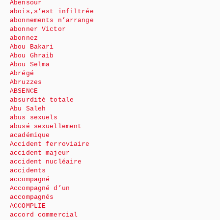
Abensour
abois,s’est infiltrée
abonnements n’arrange
abonner Victor
abonnez
Abou Bakari
Abou Ghraib
Abou Selma
Abrégé
Abruzzes
ABSENCE
absurdité totale
Abu Saleh
abus sexuels
abusé sexuellement
académique
Accident ferroviaire
accident majeur
accident nucléaire
accidents
accompagné
Accompagné d’un
accompagnés
ACCOMPLIE
accord commercial