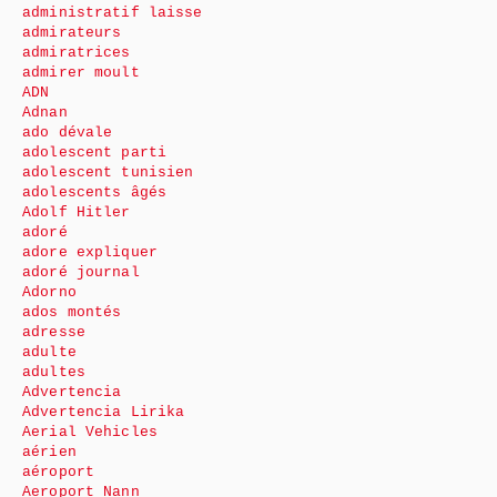
administratif laisse
admirateurs
admiratrices
admirer moult
ADN
Adnan
ado dévale
adolescent parti
adolescent tunisien
adolescents âgés
Adolf Hitler
adoré
adore expliquer
adoré journal
Adorno
ados montés
adresse
adulte
adultes
Advertencia
Advertencia Lirika
Aerial Vehicles
aérien
aéroport
Aeroport Nann