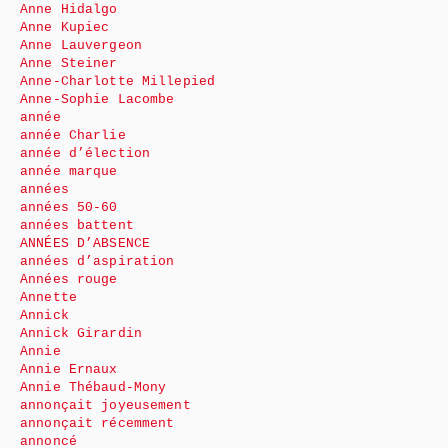
Anne Hidalgo
Anne Kupiec
Anne Lauvergeon
Anne Steiner
Anne-Charlotte Millepied
Anne-Sophie Lacombe
année
année Charlie
année d’élection
année marque
années
années 50-60
années battent
ANNÉES D’ABSENCE
années d’aspiration
Années rouge
Annette
Annick
Annick Girardin
Annie
Annie Ernaux
Annie Thébaud-Mony
annonçait joyeusement
annonçait récemment
annoncé