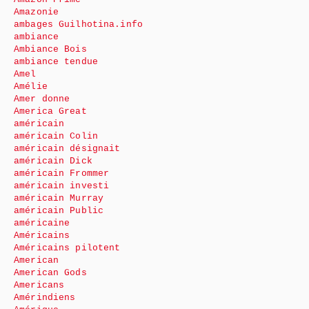
Amazonie
ambages Guilhotina.info
ambiance
Ambiance Bois
ambiance tendue
Amel
Amélie
Amer donne
America Great
américain
américain Colin
américain désignait
américain Dick
américain Frommer
américain investi
américain Murray
américain Public
américaine
Américains
Américains pilotent
American
American Gods
Americans
Amérindiens