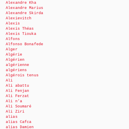
Alexandre Kha
Alexandre Marius
Alexandre Skirda
Alexievitch
Alexis
Alexis Théas
Alexis Tiouka
Alfons
Alfonso Bonafede
Alger
Algérie
Algérien
algérienne
algériens
Algérois tenus
Ali
Ali abattu
Ali Fenjan
Ali Ferzat
Ali n’a
Ali Soumaré
Ali Ziri
alias
alias Cafca
alias Damien