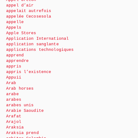
appel d’air
appelait autrefois
appelée Cecosesola
appelle
Appels
Apple Stores
Application International
application sanglante
applications technologiques
apprend
apprendre
appris
appris l’existence
Appuii
Arab
Arab horses
arabe
arabes
arabes unis
Arabie Saoudite
Arafat
Arajol
Araksia
Araksia prend