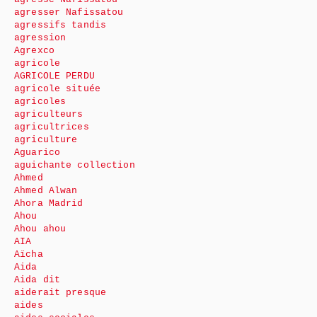
agresser Nafissatou
agressifs tandis
agression
Agrexco
agricole
AGRICOLE PERDU
agricole située
agricoles
agriculteurs
agricultrices
agriculture
Aguarico
aguichante collection
Ahmed
Ahmed Alwan
Ahora Madrid
Ahou
Ahou ahou
AIA
Aïcha
Aida
Aida dit
aiderait presque
aides