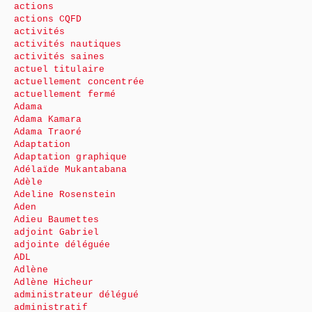
actions
actions CQFD
activités
activités nautiques
activités saines
actuel titulaire
actuellement concentrée
actuellement fermé
Adama
Adama Kamara
Adama Traoré
Adaptation
Adaptation graphique
Adélaïde Mukantabana
Adèle
Adeline Rosenstein
Aden
Adieu Baumettes
adjoint Gabriel
adjointe déléguée
ADL
Adlène
Adlène Hicheur
administrateur délégué
administratif