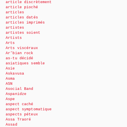
article discrètement
article pioché
articles
articles datés
articles imprimés
artistes
artistes soient
Artists
Arts
Arts viscéraux
Ar’bian rock
as-tu décidé
asiatiques semble
Asie
Askavusa
Asma
ASN
Asocial Band
Aspanidze
Aspe
aspect caché
aspect symptomatique
aspects péteux
Assa Traoré
Assad