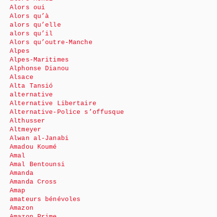
Alors oui
Alors qu’à
alors qu’elle
alors qu’il
Alors qu’outre-Manche
Alpes
Alpes-Maritimes
Alphonse Dianou
Alsace
Alta Tansió
alternative
Alternative Libertaire
Alternative-Police s’offusque
Althusser
Altmeyer
Alwan al-Janabi
Amadou Koumé
Amal
Amal Bentounsi
Amanda
Amanda Cross
Amap
amateurs bénévoles
Amazon
Amazon Prime