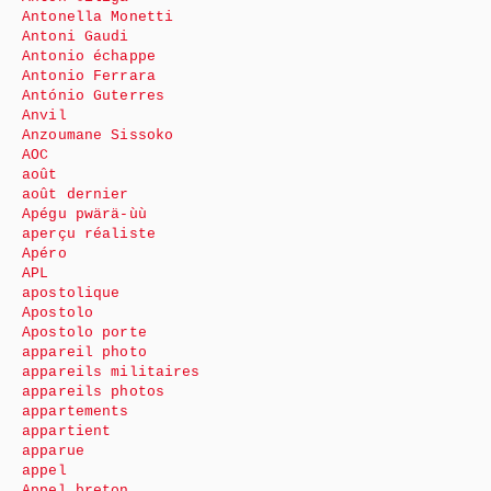
Antonella Monetti
Antoni Gaudi
Antonio échappe
Antonio Ferrara
António Guterres
Anvil
Anzoumane Sissoko
AOC
août
août dernier
Apégu pwärä-ùù
aperçu réaliste
Apéro
APL
apostolique
Apostolo
Apostolo porte
appareil photo
appareils militaires
appareils photos
appartements
appartient
apparue
appel
Appel breton