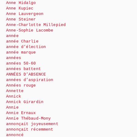
Anne Hidalgo
Anne Kupiec
Anne Lauvergeon
Anne Steiner
Anne-Charlotte Millepied
Anne-Sophie Lacombe
année
année Charlie
année d’élection
année marque
années
années 50-60
années battent
ANNÉES D’ABSENCE
années d’aspiration
Années rouge
Annette
Annick
Annick Girardin
Annie
Annie Ernaux
Annie Thébaud-Mony
annonçait joyeusement
annonçait récemment
annoncé