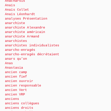
Anacharsis
Anaïs
Anaïs Collet
Anaïs Léonhardt
analyses Présentation
anarchiste
anarchiste Alexandre
anarchiste américain
anarchiste Armand
anarchistes
anarchistes individualistes
anarcho-enragés
anarcho-enragés décrétaient
anars qu’on
Anas
Anastasia
ancien camp
ancien fief
ancien ouvroir
ancien responsable
ancien Vert
ancien VRP
anciens
anciens collègues
anciens droits