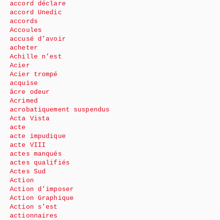
accord déclare
accord Unedic
accords
Accoules
accusé d’avoir
acheter
Achille n’est
Acier
Acier trompé
acquise
âcre odeur
Acrimed
acrobatiquement suspendus
Acta Vista
acte
acte impudique
acte VIII
actes manqués
actes qualifiés
Actes Sud
Action
Action d’imposer
Action Graphique
Action s’est
actionnaires