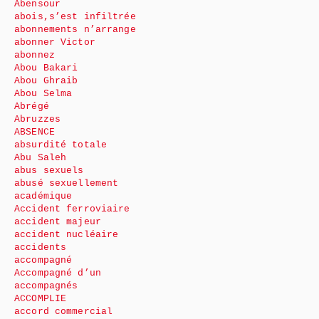
Abensour
abois,s’est infiltrée
abonnements n’arrange
abonner Victor
abonnez
Abou Bakari
Abou Ghraib
Abou Selma
Abrégé
Abruzzes
ABSENCE
absurdité totale
Abu Saleh
abus sexuels
abusé sexuellement
académique
Accident ferroviaire
accident majeur
accident nucléaire
accidents
accompagné
Accompagné d’un
accompagnés
ACCOMPLIE
accord commercial