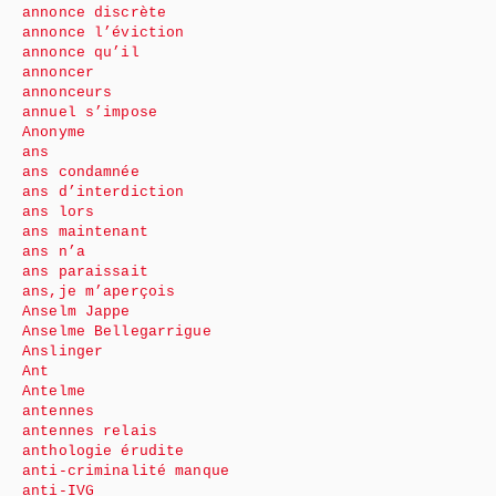
annonce discrète
annonce l’éviction
annonce qu’il
annoncer
annonceurs
annuel s’impose
Anonyme
ans
ans condamnée
ans d’interdiction
ans lors
ans maintenant
ans n’a
ans paraissait
ans,je m’aperçois
Anselm Jappe
Anselme Bellegarrigue
Anslinger
Ant
Antelme
antennes
antennes relais
anthologie érudite
anti-criminalité manque
anti-IVG