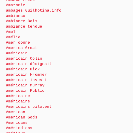
Amazonie
ambages Guilhotina.info
ambiance
Ambiance Bois
ambiance tendue
Amel
Amélie
Amer donne
America Great
américain
américain Colin
américain désignait
américain Dick
américain Frommer
américain investi
américain Murray
américain Public
américaine
Américains
Américains pilotent
American
American Gods
Americans
Amérindiens