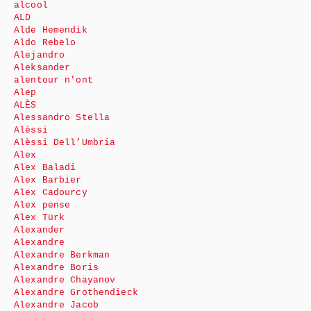
alcool
ALD
Alde Hemendik
Aldo Rebelo
Alejandro
Aleksander
alentour n’ont
Alep
ALÈS
Alessandro Stella
Alèssi
Alèssi Dell’Umbria
Alex
Alex Baladi
Alex Barbier
Alex Cadourcy
Alex pense
Alex Türk
Alexander
Alexandre
Alexandre Berkman
Alexandre Boris
Alexandre Chayanov
Alexandre Grothendieck
Alexandre Jacob