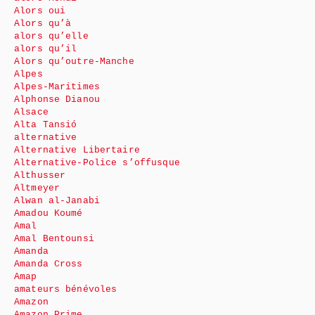
Alors oui
Alors qu’à
alors qu’elle
alors qu’il
Alors qu’outre-Manche
Alpes
Alpes-Maritimes
Alphonse Dianou
Alsace
Alta Tansió
alternative
Alternative Libertaire
Alternative-Police s’offusque
Althusser
Altmeyer
Alwan al-Janabi
Amadou Koumé
Amal
Amal Bentounsi
Amanda
Amanda Cross
Amap
amateurs bénévoles
Amazon
Amazon Prime