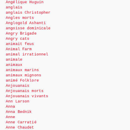
Angélique Huguin
anglais
anglais Christopher
Angles morts
Anglogold Ashanti
angoisse dominicale
Angry Brigade
Angry cats
animait feus
Animal Farm
animal irrationnel
animale
animaux
animaux marins
animaux mignons
animé Folklore
Anjouanais
Anjouanais morts
Anjouanais vivants
Ann Larson
Anna
Anna Bednik
Anne
Anne Carratié
Anne Chaudet