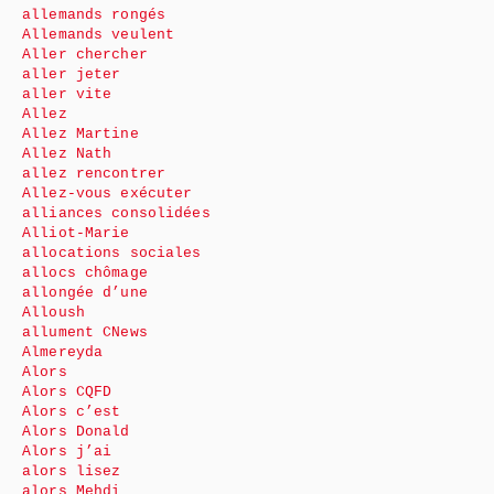
allemands rongés
Allemands veulent
Aller chercher
aller jeter
aller vite
Allez
Allez Martine
Allez Nath
allez rencontrer
Allez-vous exécuter
alliances consolidées
Alliot-Marie
allocations sociales
allocs chômage
allongée d’une
Alloush
allument CNews
Almereyda
Alors
Alors CQFD
Alors c’est
Alors Donald
Alors j’ai
alors lisez
alors Mehdi