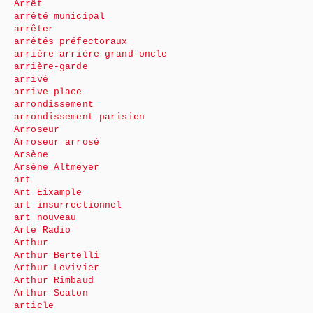
Arrêt
arrêté municipal
arrêter
arrêtés préfectoraux
arrière-arrière grand-oncle
arrière-garde
arrivé
arrive place
arrondissement
arrondissement parisien
Arroseur
Arroseur arrosé
Arsène
Arsène Altmeyer
art
Art Eixample
art insurrectionnel
art nouveau
Arte Radio
Arthur
Arthur Bertelli
Arthur Levivier
Arthur Rimbaud
Arthur Seaton
article