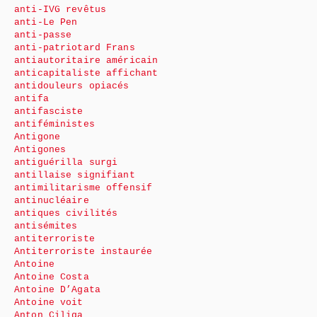
anti-IVG revêtus
anti-Le Pen
anti-passe
anti-patriotard Frans
antiautoritaire américain
anticapitaliste affichant
antidouleurs opiacés
antifa
antifasciste
antiféministes
Antigone
Antigones
antiguérilla surgi
antillaise signifiant
antimilitarisme offensif
antinucléaire
antiques civilités
antisémites
antiterroriste
Antiterroriste instaurée
Antoine
Antoine Costa
Antoine D’Agata
Antoine voit
Anton Ciliga