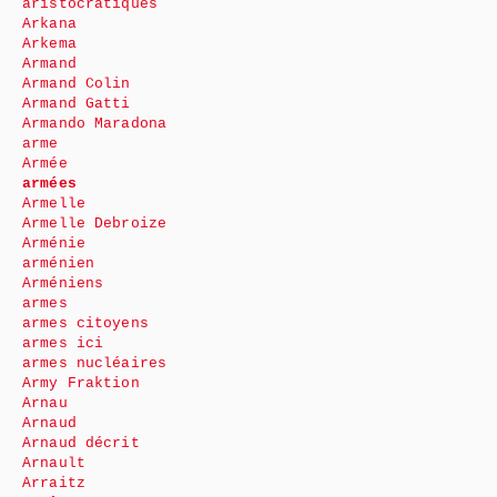
aristocratiques
Arkana
Arkema
Armand
Armand Colin
Armand Gatti
Armando Maradona
arme
Armée
armées
Armelle
Armelle Debroize
Arménie
arménien
Arméniens
armes
armes citoyens
armes ici
armes nucléaires
Army Fraktion
Arnau
Arnaud
Arnaud décrit
Arnault
Arraitz