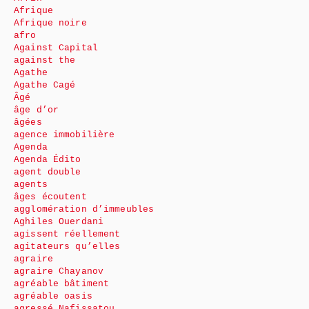
Afrique
Afrique noire
afro
Against Capital
against the
Agathe
Agathe Cagé
Âgé
âge d’or
âgées
agence immobilière
Agenda
Agenda Édito
agent double
agents
âges écoutent
agglomération d’immeubles
Aghiles Ouerdani
agissent réellement
agitateurs qu’elles
agraire
agraire Chayanov
agréable bâtiment
agréable oasis
agressé Nafissatou