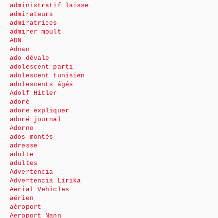
administratif laisse
admirateurs
admiratrices
admirer moult
ADN
Adnan
ado dévale
adolescent parti
adolescent tunisien
adolescents âgés
Adolf Hitler
adoré
adore expliquer
adoré journal
Adorno
ados montés
adresse
adulte
adultes
Advertencia
Advertencia Lirika
Aerial Vehicles
aérien
aéroport
Aeroport Nann