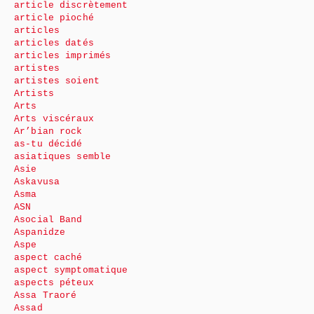
article discrètement
article pioché
articles
articles datés
articles imprimés
artistes
artistes soient
Artists
Arts
Arts viscéraux
Ar’bian rock
as-tu décidé
asiatiques semble
Asie
Askavusa
Asma
ASN
Asocial Band
Aspanidze
Aspe
aspect caché
aspect symptomatique
aspects péteux
Assa Traoré
Assad