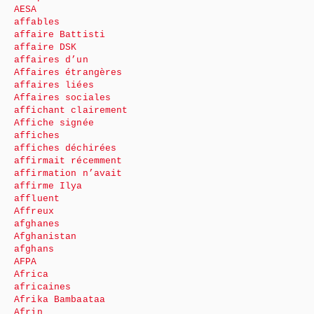
AESA
affables
affaire Battisti
affaire DSK
affaires d’un
Affaires étrangères
affaires liées
Affaires sociales
affichant clairement
Affiche signée
affiches
affiches déchirées
affirmait récemment
affirmation n’avait
affirme Ilya
affluent
Affreux
afghanes
Afghanistan
afghans
AFPA
Africa
africaines
Afrika Bambaataa
Afrin