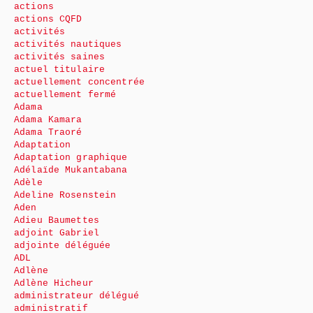
actions
actions CQFD
activités
activités nautiques
activités saines
actuel titulaire
actuellement concentrée
actuellement fermé
Adama
Adama Kamara
Adama Traoré
Adaptation
Adaptation graphique
Adélaïde Mukantabana
Adèle
Adeline Rosenstein
Aden
Adieu Baumettes
adjoint Gabriel
adjointe déléguée
ADL
Adlène
Adlène Hicheur
administrateur délégué
administratif