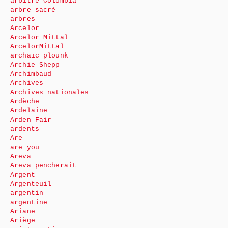
arbitre Colombia
arbre sacré
arbres
Arcelor
Arcelor Mittal
ArcelorMittal
archaïc plounk
Archie Shepp
Archimbaud
Archives
Archives nationales
Ardèche
Ardelaine
Arden Fair
ardents
Are
are you
Areva
Areva pencherait
Argent
Argenteuil
argentin
argentine
Ariane
Ariège