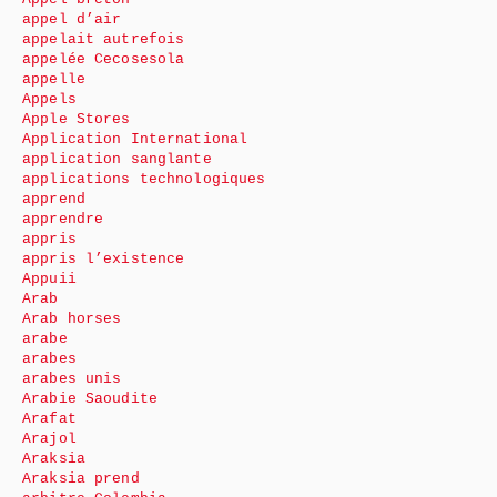
appel d’air
appelait autrefois
appelée Cecosesola
appelle
Appels
Apple Stores
Application International
application sanglante
applications technologiques
apprend
apprendre
appris
appris l’existence
Appuii
Arab
Arab horses
arabe
arabes
arabes unis
Arabie Saoudite
Arafat
Arajol
Araksia
Araksia prend