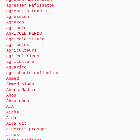
agresser Nafissatou
agressifs tandis
agression
Agrexco
agricole
AGRICOLE PERDU
agricole située
agricoles
agriculteurs
agricultrices
agriculture
Aguarico
aguichante collection
Ahmed
Ahmed Alwan
Ahora Madrid
Ahou
Ahou ahou
AIA
Aïcha
Aida
Aida dit
aiderait presque
aides