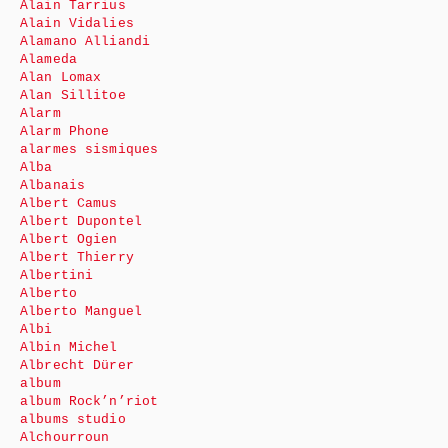
Alain Tarrius
Alain Vidalies
Alamano Alliandi
Alameda
Alan Lomax
Alan Sillitoe
Alarm
Alarm Phone
alarmes sismiques
Alba
Albanais
Albert Camus
Albert Dupontel
Albert Ogien
Albert Thierry
Albertini
Alberto
Alberto Manguel
Albi
Albin Michel
Albrecht Dürer
album
album Rock’n’riot
albums studio
Alchourroun