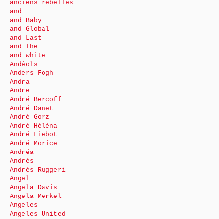
anciens rebelles
and
and Baby
and Global
and Last
and The
and white
Andéols
Anders Fogh
Andra
André
André Bercoff
André Danet
André Gorz
André Héléna
André Liébot
André Morice
Andréa
Andrés
Andrés Ruggeri
Angel
Angela Davis
Angela Merkel
Angeles
Angeles United