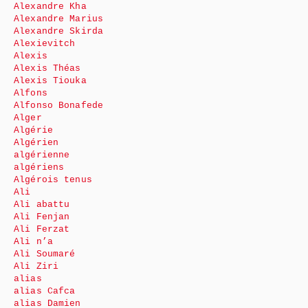
Alexandre Kha
Alexandre Marius
Alexandre Skirda
Alexievitch
Alexis
Alexis Théas
Alexis Tiouka
Alfons
Alfonso Bonafede
Alger
Algérie
Algérien
algérienne
algériens
Algérois tenus
Ali
Ali abattu
Ali Fenjan
Ali Ferzat
Ali n’a
Ali Soumaré
Ali Ziri
alias
alias Cafca
alias Damien