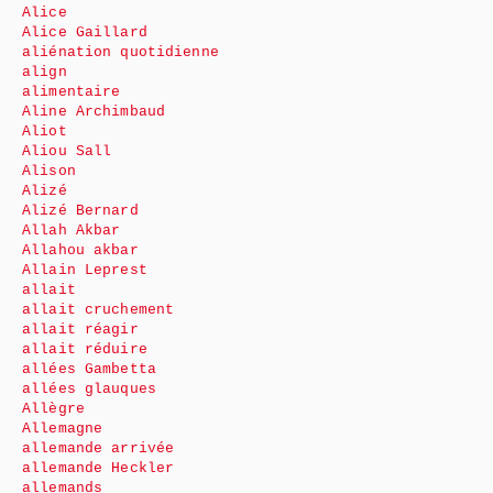
Alice
Alice Gaillard
aliénation quotidienne
align
alimentaire
Aline Archimbaud
Aliot
Aliou Sall
Alison
Alizé
Alizé Bernard
Allah Akbar
Allahou akbar
Allain Leprest
allait
allait cruchement
allait réagir
allait réduire
allées Gambetta
allées glauques
Allègre
Allemagne
allemande arrivée
allemande Heckler
allemands