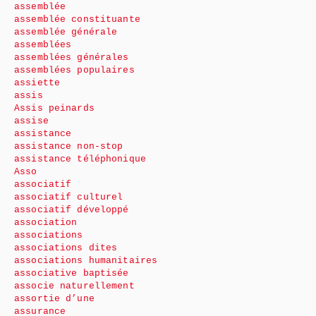
assemblée
assemblée constituante
assemblée générale
assemblées
assemblées générales
assemblées populaires
assiette
assis
Assis peinards
assise
assistance
assistance non-stop
assistance téléphonique
Asso
associatif
associatif culturel
associatif développé
association
associations
associations dites
associations humanitaires
associative baptisée
associe naturellement
assortie d’une
assurance