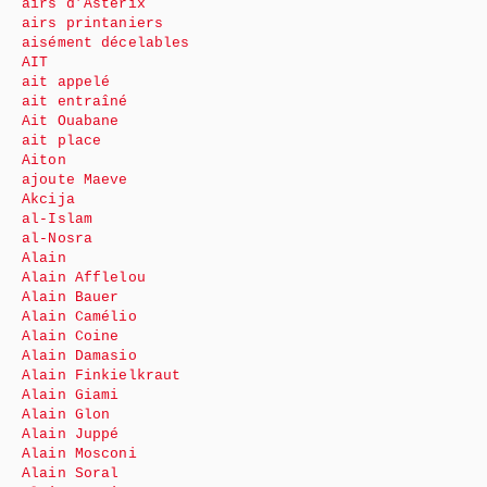
airs d’Astérix
airs printaniers
aisément décelables
AIT
ait appelé
ait entraîné
Ait Ouabane
ait place
Aiton
ajoute Maeve
Akcija
al-Islam
al-Nosra
Alain
Alain Afflelou
Alain Bauer
Alain Camélio
Alain Coine
Alain Damasio
Alain Finkielkraut
Alain Giami
Alain Glon
Alain Juppé
Alain Mosconi
Alain Soral