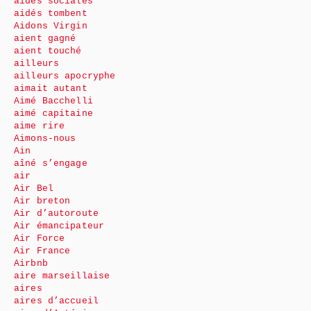
aides sociales
aidés tombent
Aidons Virgin
aient gagné
aient touché
ailleurs
ailleurs apocryphe
aimait autant
Aimé Bacchelli
aimé capitaine
aime rire
Aimons-nous
Ain
aîné s’engage
air
Air Bel
Air breton
Air d’autoroute
Air émancipateur
Air Force
Air France
Airbnb
aire marseillaise
aires
aires d’accueil