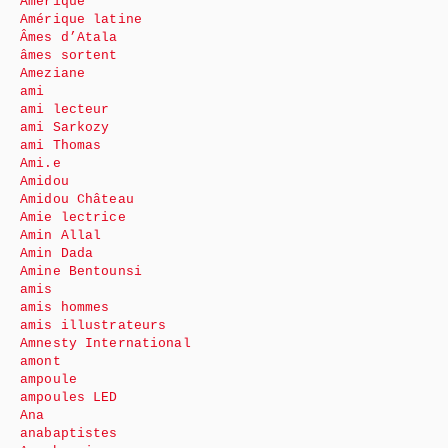
Amérique
Amérique latine
Âmes d’Atala
âmes sortent
Ameziane
ami
ami lecteur
ami Sarkozy
ami Thomas
Ami.e
Amidou
Amidou Château
Amie lectrice
Amin Allal
Amin Dada
Amine Bentounsi
amis
amis hommes
amis illustrateurs
Amnesty International
amont
ampoule
ampoules LED
Ana
anabaptistes