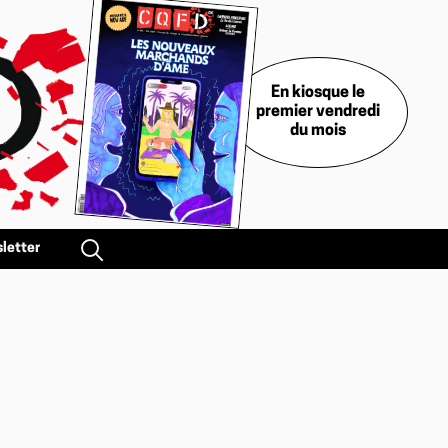
En kiosque le
premier vendredi
du mois
letter