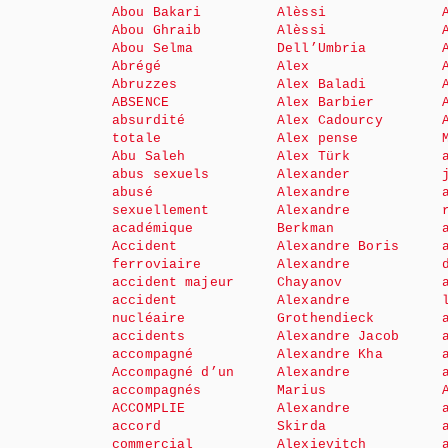
Abou Bakari
Alèssi
Abou Ghraib
Alèssi
Abou Selma
Dell’Umbria
Abrégé
Alex
Abruzzes
Alex Baladi
ABSENCE
Alex Barbier
absurdité
Alex Cadourcy
totale
Alex pense
Abu Saleh
Alex Türk
abus sexuels
Alexander
abusé
Alexandre
sexuellement
Alexandre
académique
Berkman
Accident
Alexandre Boris
ferroviaire
Alexandre
accident majeur
Chayanov
accident
Alexandre
nucléaire
Grothendieck
accidents
Alexandre Jacob
accompagné
Alexandre Kha
Accompagné d’un
Alexandre
accompagnés
Marius
ACCOMPLIE
Alexandre
accord
Skirda
commercial
Alexievitch