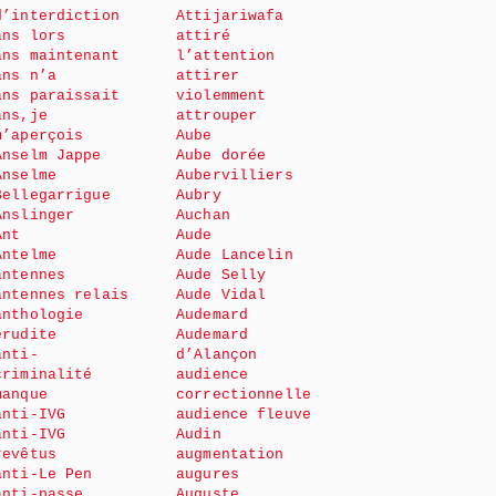
d’interdiction
Attijariwafa
ans lors
attiré
ans maintenant
l’attention
ans n’a
attirer
ans paraissait
violemment
ans,je
attrouper
m’aperçois
Aube
Anselm Jappe
Aube dorée
Anselme
Aubervilliers
Bellegarrigue
Aubry
Anslinger
Auchan
Ant
Aude
Antelme
Aude Lancelin
antennes
Aude Selly
antennes relais
Aude Vidal
anthologie
Audemard
érudite
Audemard
anti-
d’Alançon
criminalité
audience
manque
correctionnelle
anti-IVG
audience fleuve
anti-IVG
Audin
revêtus
augmentation
anti-Le Pen
augures
anti-passe
Auguste