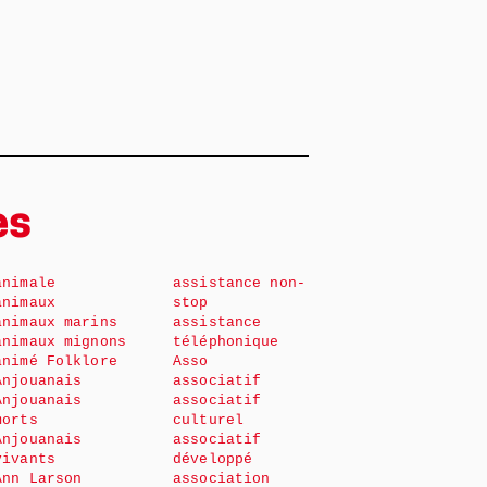
es
animale
assistance non-
animaux
stop
animaux marins
assistance
animaux mignons
téléphonique
animé Folklore
Asso
Anjouanais
associatif
Anjouanais
associatif
morts
culturel
Anjouanais
associatif
vivants
développé
Ann Larson
association