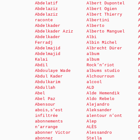
Abdelatif
Albert Dupontel
Abdelaziz
Albert Ogien
Abdelaziz
Albert Thierry
raconte
Albertini
Abdelkader
Alberto
Abdelkader Aziz
Alberto Manguel
Abdelkader
Albi
Ferradj
Albin Michel
Abdelmajid
Albrecht Dürer
Abdelmajid
album
Kalai
album
Abdil
Rock’n’riot
Abdoulaye Wade
albums studio
Abdul Kader
Alchourroun
Abdulkarim
alcool
Abdullah
ALD
Abel
Alde Hemendik
Abel Paz
Aldo Rebelo
Abensour
Alejandro
abois,s’est
Aleksander
infiltrée
alentour n’ont
abonnements
Alep
n’arrange
ALÈS
abonner Victor
Alessandro
abonnez
Stella