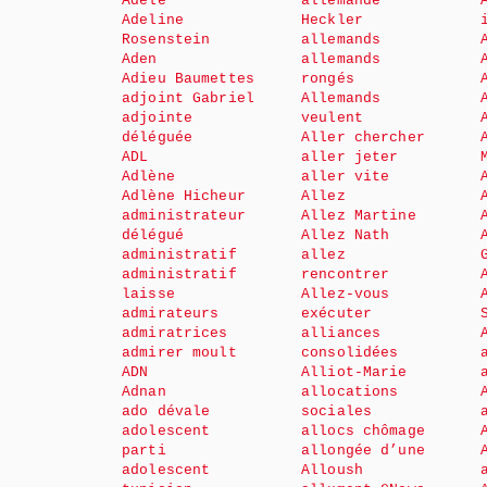
Adèle
allemande
Adeline
Heckler
Rosenstein
allemands
Aden
allemands
Adieu Baumettes
rongés
adjoint Gabriel
Allemands
adjointe
veulent
déléguée
Aller chercher
ADL
aller jeter
Adlène
aller vite
Adlène Hicheur
Allez
administrateur
Allez Martine
délégué
Allez Nath
administratif
allez
administratif
rencontrer
laisse
Allez-vous
admirateurs
exécuter
admiratrices
alliances
admirer moult
consolidées
ADN
Alliot-Marie
Adnan
allocations
ado dévale
sociales
adolescent
allocs chômage
parti
allongée d’une
adolescent
Alloush