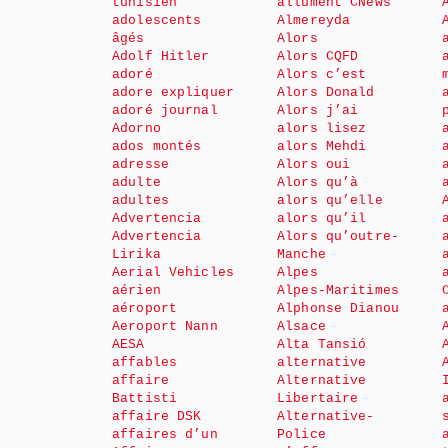
tunisien
allument CNews
adolescents
Almereyda
âgés
Alors
Adolf Hitler
Alors CQFD
adoré
Alors c’est
adore expliquer
Alors Donald
adoré journal
Alors j’ai
Adorno
alors lisez
ados montés
alors Mehdi
adresse
Alors oui
adulte
Alors qu’à
adultes
alors qu’elle
Advertencia
alors qu’il
Advertencia
Alors qu’outre-
Lirika
Manche
Aerial Vehicles
Alpes
aérien
Alpes-Maritimes
aéroport
Alphonse Dianou
Aeroport Nann
Alsace
AESA
Alta Tansió
affables
alternative
affaire
Alternative
Battisti
Libertaire
affaire DSK
Alternative-
affaires d’un
Police