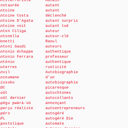
Antiterroriste
Autain
instaurée
autant
Antoine
autant
Antoine Costa
déclenché
Antoine D’Agata
autant surpris
Antoine voit
autant tué
Anton Ciliga
auteur
Antonella
auteur-clé
Monetti
Raoul
Antoni Gaudi
auteurs
Antonio échappe
authentique
Antonio Ferrara
professeur
António
authentique
Guterres
rusticité
Anvil
Autobiographie
Anzoumane
d’un
Sissoko
autobiographie
AOC
picaresque
août
autochtones
août dernier
autocollants
Apégu pwärä-ùù
annonçant
aperçu réaliste
autoentrepreneurs
Apéro
autogéré
APL
autogéré Die
apostolique
automate