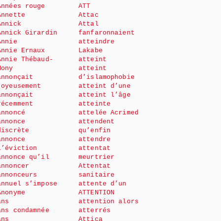
Années rouge
ATT
Annette
Attac
Annick
Attal
Annick Girardin
fanfaronnaient
Annie
atteindre
Annie Ernaux
Lakabe
Annie Thébaud-
atteint
Mony
atteint
annonçait
d’islamophobie
joyeusement
atteint d’une
annonçait
atteint l’âge
récemment
atteinte
annoncé
attelée Acrimed
annonce
attendent
discrète
qu’enfin
annonce
attendre
l’éviction
attentat
annonce qu’il
meurtrier
annoncer
Attentat
annonceurs
sanitaire
annuel s’impose
attente d’un
Anonyme
ATTENTION
ans
attention alors
ans condamnée
atterrés
ans
Attica