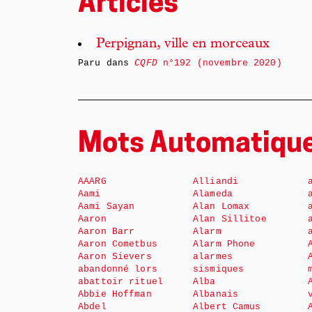
Articles
Perpignan, ville en morceaux
Paru dans
CQFD
n°192 (novembre 2020)
Mots Automatiqu
AAARG
Alliandi
Aami
Alameda
Aami Sayan
Alan Lomax
Aaron
Alan Sillitoe
Aaron Barr
Alarm
Aaron Cometbus
Alarm Phone
Aaron Sievers
alarmes
abandonné lors
sismiques
abattoir rituel
Alba
Abbie Hoffman
Albanais
Abdel
Albert Camus