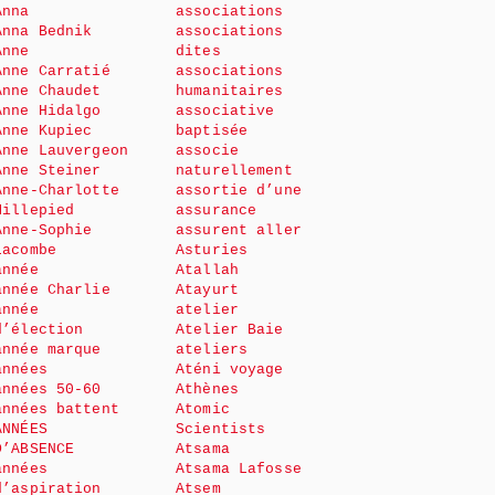
Anna
associations
Anna Bednik
associations
Anne
dites
Anne Carratié
associations
Anne Chaudet
humanitaires
Anne Hidalgo
associative
Anne Kupiec
baptisée
Anne Lauvergeon
associe
Anne Steiner
naturellement
Anne-Charlotte
assortie d’une
Millepied
assurance
Anne-Sophie
assurent aller
Lacombe
Asturies
année
Atallah
année Charlie
Atayurt
année
atelier
d’élection
Atelier Baie
année marque
ateliers
années
Aténi voyage
années 50-60
Athènes
années battent
Atomic
ANNÉES
Scientists
D’ABSENCE
Atsama
années
Atsama Lafosse
d’aspiration
Atsem