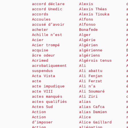
accord déclare
Alexis
accord Unedic
Alexis Théas
accords
Alexis Tiouka
Accoules
Alfons
accusé d’avoir
Alfonso
acheter
Bonafede
Achille n’est
Alger
Acier
Algérie
Acier trompé
Algérien
acquise
algérienne
âcre odeur
algériens
Acrimed
Algérois tenus
acrobatiquement
Ali
suspendus
Ali abattu
Acta Vista
Ali Fenjan
acte
Ali Ferzat
acte impudique
Ali n’a
acte VIII
Ali Soumaré
actes manqués
Ali Ziri
actes qualifiés
alias
Actes Sud
alias Cafca
Action
alias Damien
Action
Alice
d’imposer
Alice Gaillard
Action
aliénation