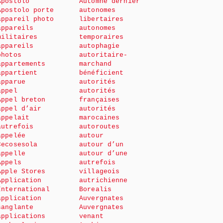
Apostolo
Automne dernier
Apostolo porte
autonomes
appareil photo
libertaires
appareils
autonomes
militaires
temporaires
appareils
autophagie
photos
autoritaire-
appartements
marchand
appartient
bénéficient
apparue
autorités
appel
autorités
Appel breton
françaises
appel d’air
autorités
appelait
marocaines
autrefois
autoroutes
appelée
autour
Cecosesola
autour d’un
appelle
autour d’une
Appels
autrefois
Apple Stores
villageois
Application
autrichienne
International
Borealis
application
Auvergnates
sanglante
Auvergnates
applications
venant