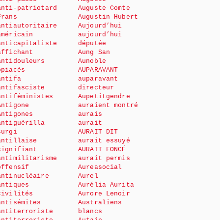
anti-patriotard
Auguste Comte
Frans
Augustin Hubert
antiautoritaire
Aujourd’hui
américain
aujourd’hui
anticapitaliste
députée
affichant
Aung San
antidouleurs
Aunoble
opiacés
AUPARAVANT
antifa
auparavant
antifasciste
directeur
antiféministes
Aupetitgendre
Antigone
auraient montré
Antigones
aurais
antiguérilla
aurait
surgi
AURAIT DIT
antillaise
aurait essuyé
signifiant
AURAIT FONCÉ
antimilitarisme
aurait permis
offensif
Aureasocial
antinucléaire
Aurel
antiques
Aurélia Aurita
civilités
Aurore Lenoir
antisémites
Australiens
antiterroriste
blancs