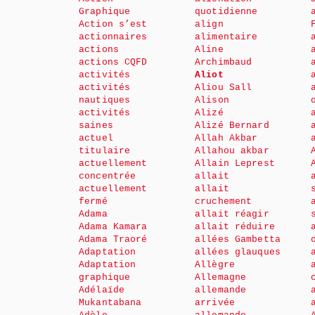
Graphique
quotidienne
Action s’est
align
actionnaires
alimentaire
actions
Aline
actions CQFD
Archimbaud
activités
Aliot
activités
Aliou Sall
nautiques
Alison
activités
Alizé
saines
Alizé Bernard
actuel
Allah Akbar
titulaire
Allahou akbar
actuellement
Allain Leprest
concentrée
allait
actuellement
allait
fermé
cruchement
Adama
allait réagir
Adama Kamara
allait réduire
Adama Traoré
allées Gambetta
Adaptation
allées glauques
Adaptation
Allègre
graphique
Allemagne
Adélaïde
allemande
Mukantabana
arrivée