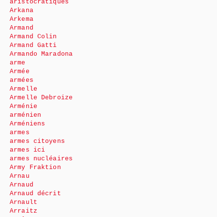
aristocratiques
Arkana
Arkema
Armand
Armand Colin
Armand Gatti
Armando Maradona
arme
Armée
armées
Armelle
Armelle Debroize
Arménie
arménien
Arméniens
armes
armes citoyens
armes ici
armes nucléaires
Army Fraktion
Arnau
Arnaud
Arnaud décrit
Arnault
Arraitz