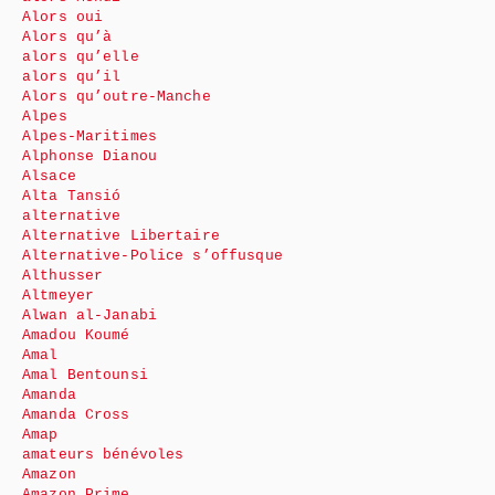
Alors oui
Alors qu’à
alors qu’elle
alors qu’il
Alors qu’outre-Manche
Alpes
Alpes-Maritimes
Alphonse Dianou
Alsace
Alta Tansió
alternative
Alternative Libertaire
Alternative-Police s’offusque
Althusser
Altmeyer
Alwan al-Janabi
Amadou Koumé
Amal
Amal Bentounsi
Amanda
Amanda Cross
Amap
amateurs bénévoles
Amazon
Amazon Prime