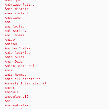
Amérique
Amérique latine
Âmes d’Atala
âmes sortent
Ameziane
ami
ami lecteur
ami Sarkozy
ami Thomas
Ami.e
Amidou
Amidou Château
Amie lectrice
Amin Allal
Amin Dada
Amine Bentounsi
amis
amis hommes
amis illustrateurs
Amnesty International
amont
ampoule
ampoules LED
Ana
anabaptistes