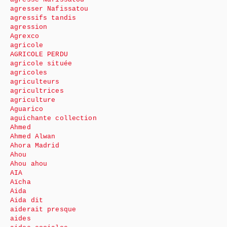
agresser Nafissatou
agressifs tandis
agression
Agrexco
agricole
AGRICOLE PERDU
agricole située
agricoles
agriculteurs
agricultrices
agriculture
Aguarico
aguichante collection
Ahmed
Ahmed Alwan
Ahora Madrid
Ahou
Ahou ahou
AIA
Aïcha
Aida
Aida dit
aiderait presque
aides