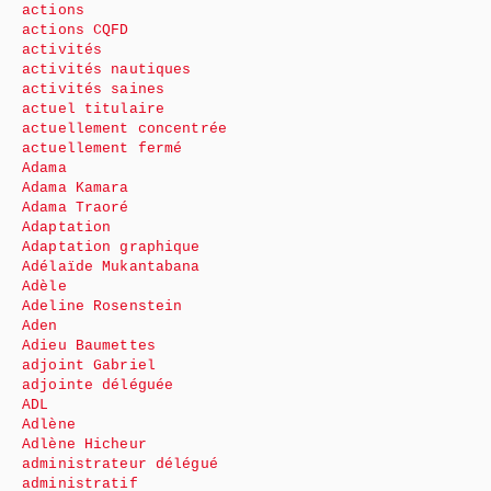
actions
actions CQFD
activités
activités nautiques
activités saines
actuel titulaire
actuellement concentrée
actuellement fermé
Adama
Adama Kamara
Adama Traoré
Adaptation
Adaptation graphique
Adélaïde Mukantabana
Adèle
Adeline Rosenstein
Aden
Adieu Baumettes
adjoint Gabriel
adjointe déléguée
ADL
Adlène
Adlène Hicheur
administrateur délégué
administratif