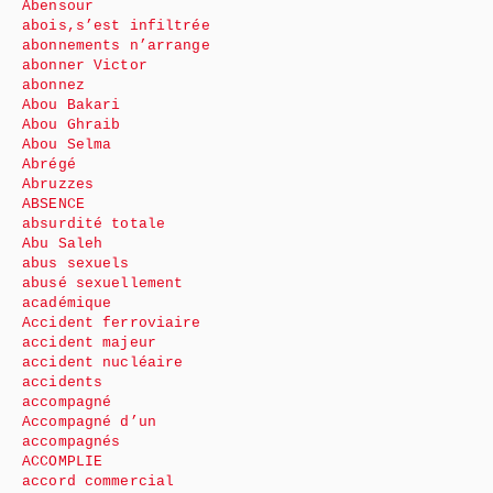
Abensour
abois,s’est infiltrée
abonnements n’arrange
abonner Victor
abonnez
Abou Bakari
Abou Ghraib
Abou Selma
Abrégé
Abruzzes
ABSENCE
absurdité totale
Abu Saleh
abus sexuels
abusé sexuellement
académique
Accident ferroviaire
accident majeur
accident nucléaire
accidents
accompagné
Accompagné d’un
accompagnés
ACCOMPLIE
accord commercial