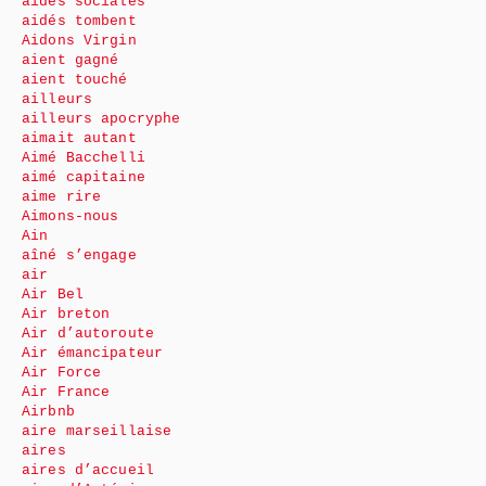
aides sociales
aidés tombent
Aidons Virgin
aient gagné
aient touché
ailleurs
ailleurs apocryphe
aimait autant
Aimé Bacchelli
aimé capitaine
aime rire
Aimons-nous
Ain
aîné s’engage
air
Air Bel
Air breton
Air d’autoroute
Air émancipateur
Air Force
Air France
Airbnb
aire marseillaise
aires
aires d’accueil