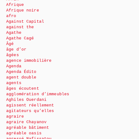
Afrique
Afrique noire
afro
Against Capital
against the
Agathe
Agathe Cagé
Âgé
âge d’or
âgées
agence immobilière
Agenda
Agenda Édito
agent double
agents
âges écoutent
agglomération d’immeubles
Aghiles Ouerdani
agissent réellement
agitateurs qu’elles
agraire
agraire Chayanov
agréable bâtiment
agréable oasis
agressé Nafissatou