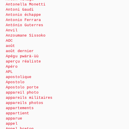
Antonella Monetti
Antoni Gaudi
Antonio échappe
Antonio Ferrara
António Guterres
Anvil
Anzoumane Sissoko
AOC
août
août dernier
Apégu pwärä-ùù
aperçu réaliste
Apéro
APL
apostolique
Apostolo
Apostolo porte
appareil photo
appareils militaires
appareils photos
appartements
appartient
apparue
appel
Appel breton