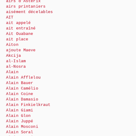
airs d’Astérix
airs printaniers
aisément décelables
AIT
ait appelé
ait entraîné
Ait Ouabane
ait place
Aiton
ajoute Maeve
Akcija
al-Islam
al-Nosra
Alain
Alain Afflelou
Alain Bauer
Alain Camélio
Alain Coine
Alain Damasio
Alain Finkielkraut
Alain Giami
Alain Glon
Alain Juppé
Alain Mosconi
Alain Soral