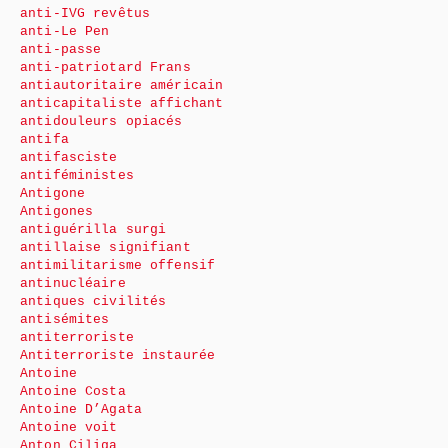
anti-IVG revêtus
anti-Le Pen
anti-passe
anti-patriotard Frans
antiautoritaire américain
anticapitaliste affichant
antidouleurs opiacés
antifa
antifasciste
antiféministes
Antigone
Antigones
antiguérilla surgi
antillaise signifiant
antimilitarisme offensif
antinucléaire
antiques civilités
antisémites
antiterroriste
Antiterroriste instaurée
Antoine
Antoine Costa
Antoine D’Agata
Antoine voit
Anton Ciliga