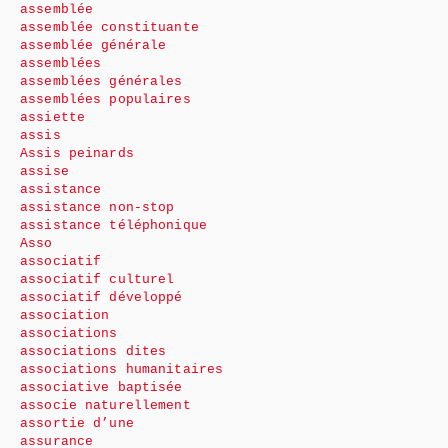
assemblée
assemblée constituante
assemblée générale
assemblées
assemblées générales
assemblées populaires
assiette
assis
Assis peinards
assise
assistance
assistance non-stop
assistance téléphonique
Asso
associatif
associatif culturel
associatif développé
association
associations
associations dites
associations humanitaires
associative baptisée
associe naturellement
assortie d’une
assurance