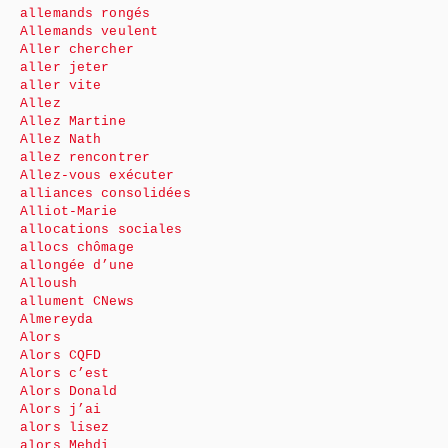
allemands rongés
Allemands veulent
Aller chercher
aller jeter
aller vite
Allez
Allez Martine
Allez Nath
allez rencontrer
Allez-vous exécuter
alliances consolidées
Alliot-Marie
allocations sociales
allocs chômage
allongée d’une
Alloush
allument CNews
Almereyda
Alors
Alors CQFD
Alors c’est
Alors Donald
Alors j’ai
alors lisez
alors Mehdi