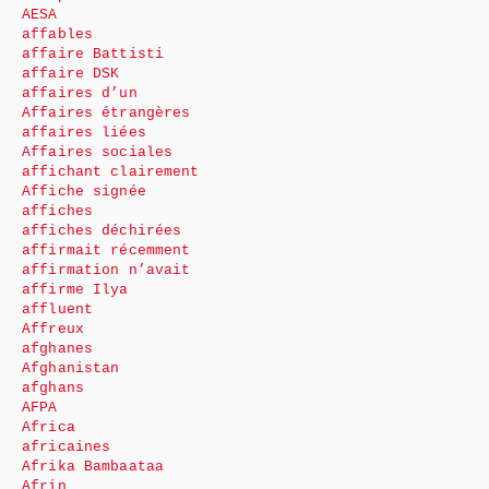
AESA
affables
affaire Battisti
affaire DSK
affaires d’un
Affaires étrangères
affaires liées
Affaires sociales
affichant clairement
Affiche signée
affiches
affiches déchirées
affirmait récemment
affirmation n’avait
affirme Ilya
affluent
Affreux
afghanes
Afghanistan
afghans
AFPA
Africa
africaines
Afrika Bambaataa
Afrin