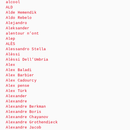
alcool
ALD
Alde Hemendik
Aldo Rebelo
Alejandro
Aleksander
alentour n’ont
Alep
ALÈS
Alessandro Stella
Alèssi
Alèssi Dell’Umbria
Alex
Alex Baladi
Alex Barbier
Alex Cadourcy
Alex pense
Alex Türk
Alexander
Alexandre
Alexandre Berkman
Alexandre Boris
Alexandre Chayanov
Alexandre Grothendieck
Alexandre Jacob