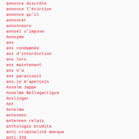
annonce discrète
annonce l’éviction
annonce qu’il
annoncer
annonceurs
annuel s’impose
Anonyme
ans
ans condamnée
ans d’interdiction
ans lors
ans maintenant
ans n’a
ans paraissait
ans,je m’aperçois
Anselm Jappe
Anselme Bellegarrigue
Anslinger
Ant
Antelme
antennes
antennes relais
anthologie érudite
anti-criminalité manque
anti-IVG