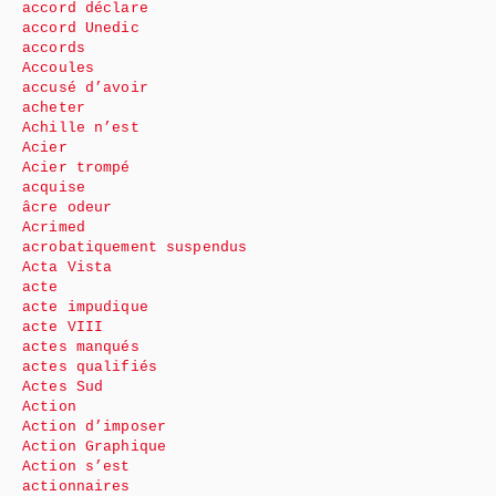
accord déclare
accord Unedic
accords
Accoules
accusé d’avoir
acheter
Achille n’est
Acier
Acier trompé
acquise
âcre odeur
Acrimed
acrobatiquement suspendus
Acta Vista
acte
acte impudique
acte VIII
actes manqués
actes qualifiés
Actes Sud
Action
Action d’imposer
Action Graphique
Action s’est
actionnaires