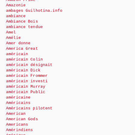
Amazonie
ambages Guilhotina.info
ambiance
Ambiance Bois
ambiance tendue
Amel
Amélie
Amer donne
America Great
américain
américain Colin
américain désignait
américain Dick
américain Frommer
américain investi
américain Murray
américain Public
américaine
Américains
Américains pilotent
American
American Gods
Americans
Amérindiens