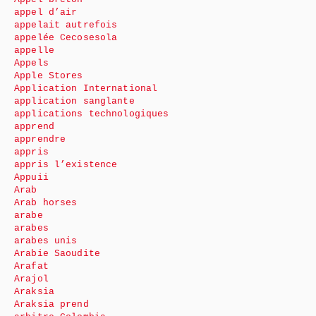
appel d’air
appelait autrefois
appelée Cecosesola
appelle
Appels
Apple Stores
Application International
application sanglante
applications technologiques
apprend
apprendre
appris
appris l’existence
Appuii
Arab
Arab horses
arabe
arabes
arabes unis
Arabie Saoudite
Arafat
Arajol
Araksia
Araksia prend