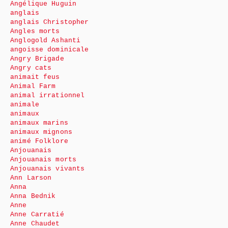
Angélique Huguin
anglais
anglais Christopher
Angles morts
Anglogold Ashanti
angoisse dominicale
Angry Brigade
Angry cats
animait feus
Animal Farm
animal irrationnel
animale
animaux
animaux marins
animaux mignons
animé Folklore
Anjouanais
Anjouanais morts
Anjouanais vivants
Ann Larson
Anna
Anna Bednik
Anne
Anne Carratié
Anne Chaudet