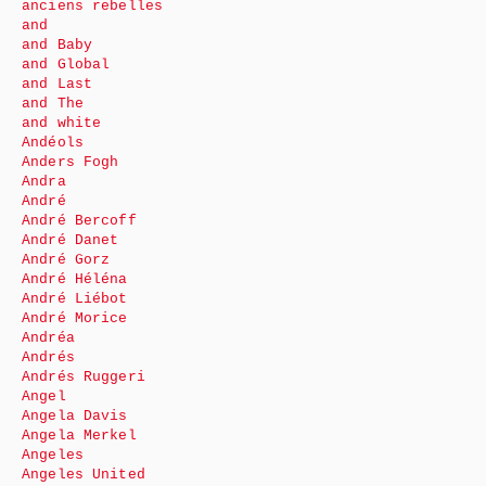
anciens rebelles
and
and Baby
and Global
and Last
and The
and white
Andéols
Anders Fogh
Andra
André
André Bercoff
André Danet
André Gorz
André Héléna
André Liébot
André Morice
Andréa
Andrés
Andrés Ruggeri
Angel
Angela Davis
Angela Merkel
Angeles
Angeles United