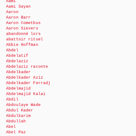
Aami
Aami Sayan
Aaron
Aaron Barr
Aaron Cometbus
Aaron Sievers
abandonné lors
abattoir rituel
Abbie Hoffman
Abdel
Abdelatif
Abdelaziz
Abdelaziz raconte
Abdelkader
Abdelkader Aziz
Abdelkader Ferradj
Abdelmajid
Abdelmajid Kalai
Abdil
Abdoulaye Wade
Abdul Kader
Abdulkarim
Abdullah
Abel
Abel Paz