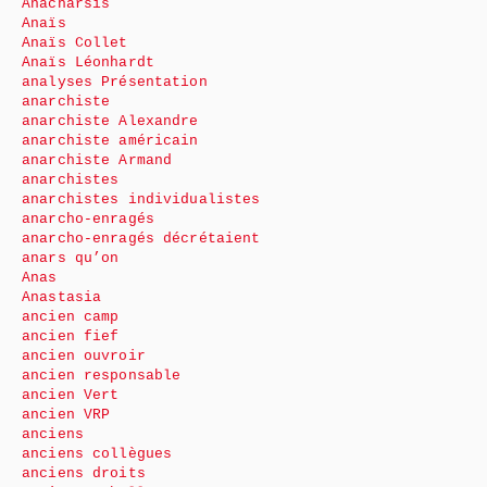
Anacharsis
Anaïs
Anaïs Collet
Anaïs Léonhardt
analyses Présentation
anarchiste
anarchiste Alexandre
anarchiste américain
anarchiste Armand
anarchistes
anarchistes individualistes
anarcho-enragés
anarcho-enragés décrétaient
anars qu’on
Anas
Anastasia
ancien camp
ancien fief
ancien ouvroir
ancien responsable
ancien Vert
ancien VRP
anciens
anciens collègues
anciens droits