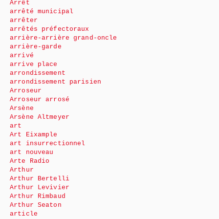
Arrêt
arrêté municipal
arrêter
arrêtés préfectoraux
arrière-arrière grand-oncle
arrière-garde
arrivé
arrive place
arrondissement
arrondissement parisien
Arroseur
Arroseur arrosé
Arsène
Arsène Altmeyer
art
Art Eixample
art insurrectionnel
art nouveau
Arte Radio
Arthur
Arthur Bertelli
Arthur Levivier
Arthur Rimbaud
Arthur Seaton
article