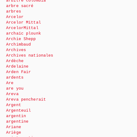
arbitre Colombia
arbre sacré
arbres
Arcelor
Arcelor Mittal
ArcelorMittal
archaïc plounk
Archie Shepp
Archimbaud
Archives
Archives nationales
Ardèche
Ardelaine
Arden Fair
ardents
Are
are you
Areva
Areva pencherait
Argent
Argenteuil
argentin
argentine
Ariane
Ariège