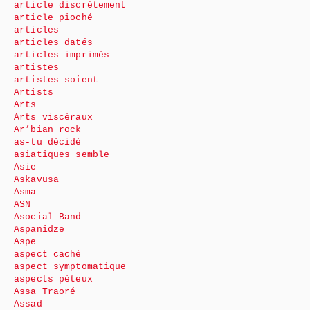
article discrètement
article pioché
articles
articles datés
articles imprimés
artistes
artistes soient
Artists
Arts
Arts viscéraux
Ar’bian rock
as-tu décidé
asiatiques semble
Asie
Askavusa
Asma
ASN
Asocial Band
Aspanidze
Aspe
aspect caché
aspect symptomatique
aspects péteux
Assa Traoré
Assad