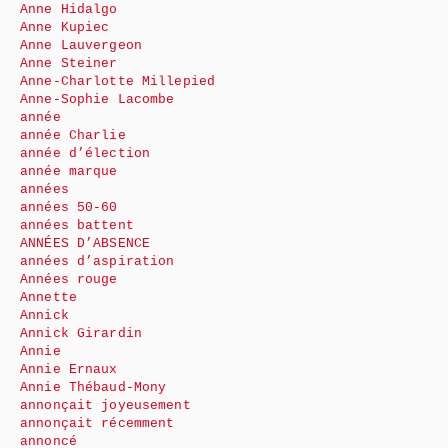
Anne Hidalgo
Anne Kupiec
Anne Lauvergeon
Anne Steiner
Anne-Charlotte Millepied
Anne-Sophie Lacombe
année
année Charlie
année d’élection
année marque
années
années 50-60
années battent
ANNÉES D’ABSENCE
années d’aspiration
Années rouge
Annette
Annick
Annick Girardin
Annie
Annie Ernaux
Annie Thébaud-Mony
annonçait joyeusement
annonçait récemment
annoncé