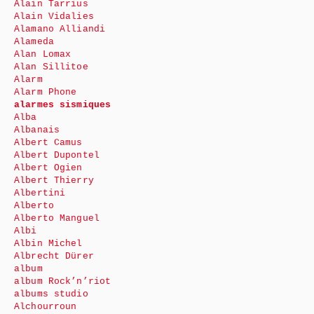
Alain Tarrius
Alain Vidalies
Alamano Alliandi
Alameda
Alan Lomax
Alan Sillitoe
Alarm
Alarm Phone
alarmes sismiques
Alba
Albanais
Albert Camus
Albert Dupontel
Albert Ogien
Albert Thierry
Albertini
Alberto
Alberto Manguel
Albi
Albin Michel
Albrecht Dürer
album
album Rock’n’riot
albums studio
Alchourroun