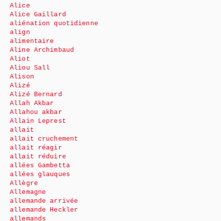
Alice
Alice Gaillard
aliénation quotidienne
align
alimentaire
Aline Archimbaud
Aliot
Aliou Sall
Alison
Alizé
Alizé Bernard
Allah Akbar
Allahou akbar
Allain Leprest
allait
allait cruchement
allait réagir
allait réduire
allées Gambetta
allées glauques
Allègre
Allemagne
allemande arrivée
allemande Heckler
allemands