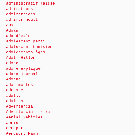
administratif laisse
admirateurs
admiratrices
admirer moult
ADN
Adnan
ado dévale
adolescent parti
adolescent tunisien
adolescents âgés
Adolf Hitler
adoré
adore expliquer
adoré journal
Adorno
ados montés
adresse
adulte
adultes
Advertencia
Advertencia Lirika
Aerial Vehicles
aérien
aéroport
Aeroport Nann