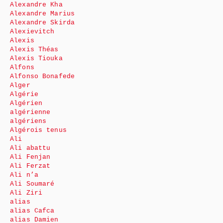
Alexandre Kha
Alexandre Marius
Alexandre Skirda
Alexievitch
Alexis
Alexis Théas
Alexis Tiouka
Alfons
Alfonso Bonafede
Alger
Algérie
Algérien
algérienne
algériens
Algérois tenus
Ali
Ali abattu
Ali Fenjan
Ali Ferzat
Ali n’a
Ali Soumaré
Ali Ziri
alias
alias Cafca
alias Damien