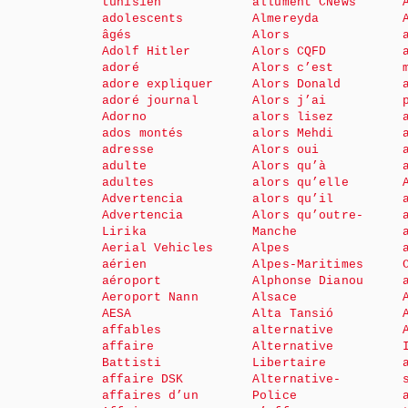
tunisien
allument CNews
adolescents
Almereyda
âgés
Alors
Adolf Hitler
Alors CQFD
adoré
Alors c’est
adore expliquer
Alors Donald
adoré journal
Alors j’ai
Adorno
alors lisez
ados montés
alors Mehdi
adresse
Alors oui
adulte
Alors qu’à
adultes
alors qu’elle
Advertencia
alors qu’il
Advertencia
Alors qu’outre-
Lirika
Manche
Aerial Vehicles
Alpes
aérien
Alpes-Maritimes
aéroport
Alphonse Dianou
Aeroport Nann
Alsace
AESA
Alta Tansió
affables
alternative
affaire
Alternative
Battisti
Libertaire
affaire DSK
Alternative-
affaires d’un
Police