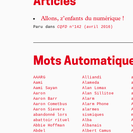
Articles
Allons, z’enfants du numérique !
Paru dans
CQFD
n°142 (avril 2016)
Mots Automatiqu
AAARG
Alliandi
Aami
Alameda
Aami Sayan
Alan Lomax
Aaron
Alan Sillitoe
Aaron Barr
Alarm
Aaron Cometbus
Alarm Phone
Aaron Sievers
alarmes
abandonné lors
sismiques
abattoir rituel
Alba
Abbie Hoffman
Albanais
Abdel
Albert Camus