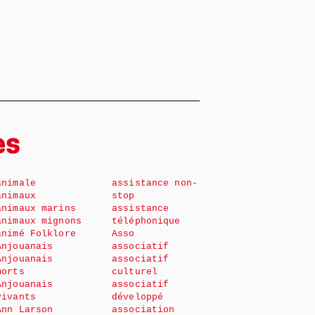
es
animale
assistance non-
animaux
stop
animaux marins
assistance
animaux mignons
téléphonique
animé Folklore
Asso
Anjouanais
associatif
Anjouanais
associatif
morts
culturel
Anjouanais
associatif
vivants
développé
Ann Larson
association