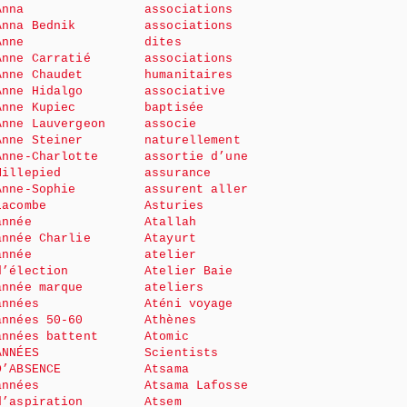
Anna
associations
Anna Bednik
associations
Anne
dites
Anne Carratié
associations
Anne Chaudet
humanitaires
Anne Hidalgo
associative
Anne Kupiec
baptisée
Anne Lauvergeon
associe
Anne Steiner
naturellement
Anne-Charlotte
assortie d’une
Millepied
assurance
Anne-Sophie
assurent aller
Lacombe
Asturies
année
Atallah
année Charlie
Atayurt
année
atelier
d’élection
Atelier Baie
année marque
ateliers
années
Aténi voyage
années 50-60
Athènes
années battent
Atomic
ANNÉES
Scientists
D’ABSENCE
Atsama
années
Atsama Lafosse
d’aspiration
Atsem