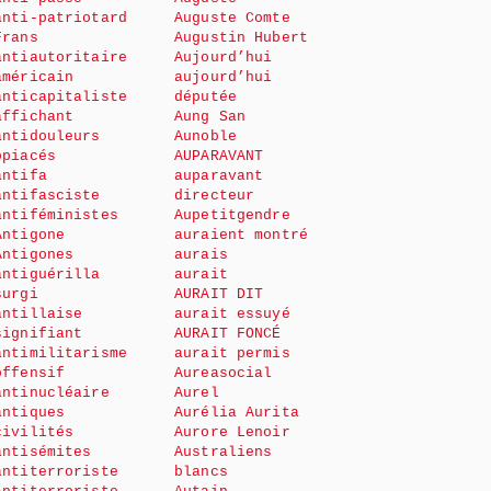
anti-patriotard
Auguste Comte
Frans
Augustin Hubert
antiautoritaire
Aujourd’hui
américain
aujourd’hui
anticapitaliste
députée
affichant
Aung San
antidouleurs
Aunoble
opiacés
AUPARAVANT
antifa
auparavant
antifasciste
directeur
antiféministes
Aupetitgendre
Antigone
auraient montré
Antigones
aurais
antiguérilla
aurait
surgi
AURAIT DIT
antillaise
aurait essuyé
signifiant
AURAIT FONCÉ
antimilitarisme
aurait permis
offensif
Aureasocial
antinucléaire
Aurel
antiques
Aurélia Aurita
civilités
Aurore Lenoir
antisémites
Australiens
antiterroriste
blancs