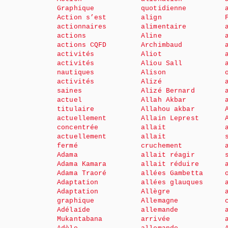
Graphique
quotidienne
Action s’est
align
actionnaires
alimentaire
actions
Aline
actions CQFD
Archimbaud
activités
Aliot
activités
Aliou Sall
nautiques
Alison
activités
Alizé
saines
Alizé Bernard
actuel
Allah Akbar
titulaire
Allahou akbar
actuellement
Allain Leprest
concentrée
allait
actuellement
allait
fermé
cruchement
Adama
allait réagir
Adama Kamara
allait réduire
Adama Traoré
allées Gambetta
Adaptation
allées glauques
Adaptation
Allègre
graphique
Allemagne
Adélaïde
allemande
Mukantabana
arrivée