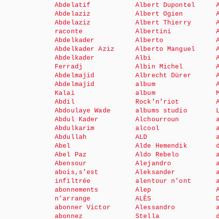
Abdelatif
Albert Dupontel
Abdelaziz
Albert Ogien
Abdelaziz
Albert Thierry
raconte
Albertini
Abdelkader
Alberto
Abdelkader Aziz
Alberto Manguel
Abdelkader
Albi
Ferradj
Albin Michel
Abdelmajid
Albrecht Dürer
Abdelmajid
album
Kalai
album
Abdil
Rock’n’riot
Abdoulaye Wade
albums studio
Abdul Kader
Alchourroun
Abdulkarim
alcool
Abdullah
ALD
Abel
Alde Hemendik
Abel Paz
Aldo Rebelo
Abensour
Alejandro
abois,s’est
Aleksander
infiltrée
alentour n’ont
abonnements
Alep
n’arrange
ALÈS
abonner Victor
Alessandro
abonnez
Stella