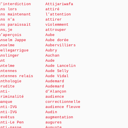
d’interdiction
Attijariwafa
ans lors
attiré
ans maintenant
l’attention
ans n’a
attirer
ans paraissait
violemment
ans,je
attrouper
m’aperçois
Aube
Anselm Jappe
Aube dorée
Anselme
Aubervilliers
Bellegarrigue
Aubry
Anslinger
Auchan
Ant
Aude
Antelme
Aude Lancelin
antennes
Aude Selly
antennes relais
Aude Vidal
anthologie
Audemard
érudite
Audemard
anti-
d’Alançon
criminalité
audience
manque
correctionnelle
anti-IVG
audience fleuve
anti-IVG
Audin
revêtus
augmentation
anti-Le Pen
augures
anti-passe
Auguste