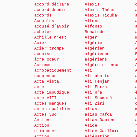
accord déclare
Alexis
accord Unedic
Alexis Théas
accords
Alexis Tiouka
Accoules
Alfons
accusé d’avoir
Alfonso
acheter
Bonafede
Achille n’est
Alger
Acier
Algérie
Acier trompé
Algérien
acquise
algérienne
âcre odeur
algériens
Acrimed
Algérois tenus
acrobatiquement
Ali
suspendus
Ali abattu
Acta Vista
Ali Fenjan
acte
Ali Ferzat
acte impudique
Ali n’a
acte VIII
Ali Soumaré
actes manqués
Ali Ziri
actes qualifiés
alias
Actes Sud
alias Cafca
Action
alias Damien
Action
Alice
d’imposer
Alice Gaillard
Action
aliénation