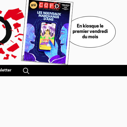
En kiosque le
premier vendredi
du mois
letter