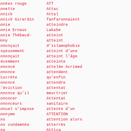
Années rouge
ATT
Annette
Attac
Annick
Attal
Annick Girardin
fanfaronnaient
Annie
atteindre
Annie Ernaux
Lakabe
Annie Thébaud-
atteint
Mony
atteint
annonçait
d’islamophobie
joyeusement
atteint d’une
annonçait
atteint l’âge
récemment
atteinte
annoncé
attelée Acrimed
annonce
attendent
discrète
qu’enfin
annonce
attendre
l’éviction
attentat
annonce qu’il
meurtrier
annoncer
Attentat
annonceurs
sanitaire
annuel s’impose
attente d’un
Anonyme
ATTENTION
ans
attention alors
ans condamnée
atterrés
ans
Attica