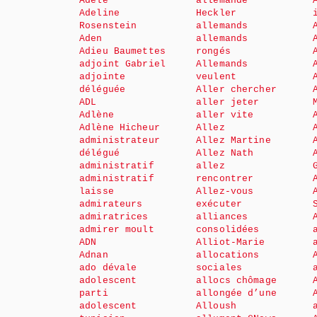
Adèle
allemande
Adeline
Heckler
Rosenstein
allemands
Aden
allemands
Adieu Baumettes
rongés
adjoint Gabriel
Allemands
adjointe
veulent
déléguée
Aller chercher
ADL
aller jeter
Adlène
aller vite
Adlène Hicheur
Allez
administrateur
Allez Martine
délégué
Allez Nath
administratif
allez
administratif
rencontrer
laisse
Allez-vous
admirateurs
exécuter
admiratrices
alliances
admirer moult
consolidées
ADN
Alliot-Marie
Adnan
allocations
ado dévale
sociales
adolescent
allocs chômage
parti
allongée d’une
adolescent
Alloush