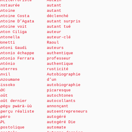
Antiterroriste
Autain
instaurée
autant
Antoine
autant
Antoine Costa
déclenché
Antoine D’Agata
autant surpris
Antoine voit
autant tué
Anton Ciliga
auteur
Antonella
auteur-clé
Monetti
Raoul
Antoni Gaudi
auteurs
Antonio échappe
authentique
Antonio Ferrara
professeur
António
authentique
Guterres
rusticité
Anvil
Autobiographie
Anzoumane
d’un
Sissoko
autobiographie
AOC
picaresque
août
autochtones
août dernier
autocollants
Apégu pwärä-ùù
annonçant
aperçu réaliste
autoentrepreneurs
Apéro
autogéré
APL
autogéré Die
apostolique
automate