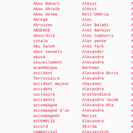
Abou Bakari
Alèssi
Abou Ghraib
Alèssi
Abou Selma
Dell’Umbria
Abrégé
Alex
Abruzzes
Alex Baladi
ABSENCE
Alex Barbier
absurdité
Alex Cadourcy
totale
Alex pense
Abu Saleh
Alex Türk
abus sexuels
Alexander
abusé
Alexandre
sexuellement
Alexandre
académique
Berkman
Accident
Alexandre Boris
ferroviaire
Alexandre
accident majeur
Chayanov
accident
Alexandre
nucléaire
Grothendieck
accidents
Alexandre Jacob
accompagné
Alexandre Kha
Accompagné d’un
Alexandre
accompagnés
Marius
ACCOMPLIE
Alexandre
accord
Skirda
commercial
Alexievitch