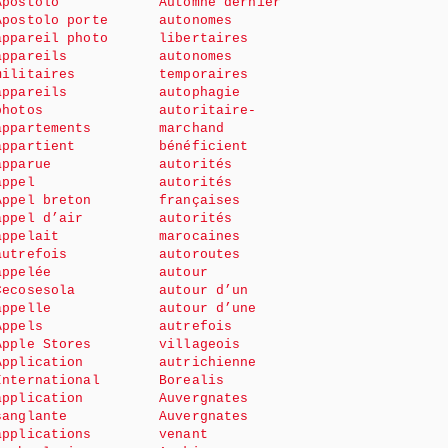
Apostolo
Automne dernier
Apostolo porte
autonomes
appareil photo
libertaires
appareils
autonomes
militaires
temporaires
appareils
autophagie
photos
autoritaire-
appartements
marchand
appartient
bénéficient
apparue
autorités
appel
autorités
Appel breton
françaises
appel d’air
autorités
appelait
marocaines
autrefois
autoroutes
appelée
autour
Cecosesola
autour d’un
appelle
autour d’une
Appels
autrefois
Apple Stores
villageois
Application
autrichienne
International
Borealis
application
Auvergnates
sanglante
Auvergnates
applications
venant