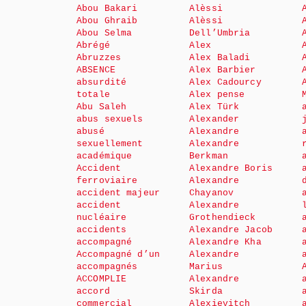
Abou Bakari
Alèssi
Abou Ghraib
Alèssi
Abou Selma
Dell’Umbria
Abrégé
Alex
Abruzzes
Alex Baladi
ABSENCE
Alex Barbier
absurdité
Alex Cadourcy
totale
Alex pense
Abu Saleh
Alex Türk
abus sexuels
Alexander
abusé
Alexandre
sexuellement
Alexandre
académique
Berkman
Accident
Alexandre Boris
ferroviaire
Alexandre
accident majeur
Chayanov
accident
Alexandre
nucléaire
Grothendieck
accidents
Alexandre Jacob
accompagné
Alexandre Kha
Accompagné d’un
Alexandre
accompagnés
Marius
ACCOMPLIE
Alexandre
accord
Skirda
commercial
Alexievitch