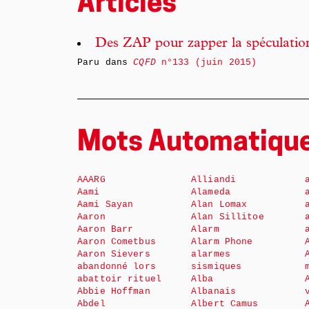
Articles
Des ZAP pour zapper la spéculatio
Paru dans
CQFD
n°133 (juin 2015)
Mots Automatiqu
AAARG
Alliandi
Aami
Alameda
Aami Sayan
Alan Lomax
Aaron
Alan Sillitoe
Aaron Barr
Alarm
Aaron Cometbus
Alarm Phone
Aaron Sievers
alarmes
abandonné lors
sismiques
abattoir rituel
Alba
Abbie Hoffman
Albanais
Abdel
Albert Camus