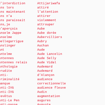
d’interdiction
Attijariwafa
ans lors
attiré
ans maintenant
l’attention
ans n’a
attirer
ans paraissait
violemment
ans,je
attrouper
m’aperçois
Aube
Anselm Jappe
Aube dorée
Anselme
Aubervilliers
Bellegarrigue
Aubry
Anslinger
Auchan
Ant
Aude
Antelme
Aude Lancelin
antennes
Aude Selly
antennes relais
Aude Vidal
anthologie
Audemard
érudite
Audemard
anti-
d’Alançon
criminalité
audience
manque
correctionnelle
anti-IVG
audience fleuve
anti-IVG
Audin
revêtus
augmentation
anti-Le Pen
augures
anti-passe
Auguste