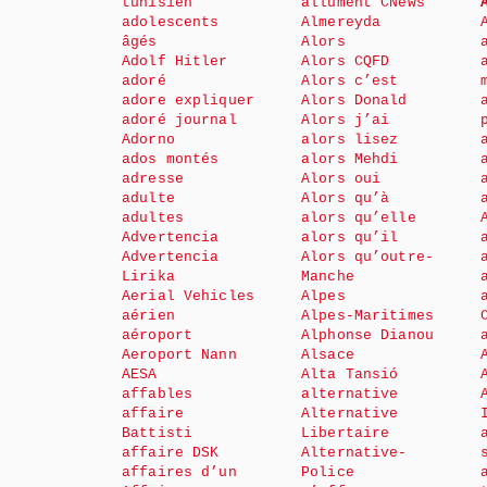
tunisien
allument CNews
adolescents
Almereyda
âgés
Alors
Adolf Hitler
Alors CQFD
adoré
Alors c’est
adore expliquer
Alors Donald
adoré journal
Alors j’ai
Adorno
alors lisez
ados montés
alors Mehdi
adresse
Alors oui
adulte
Alors qu’à
adultes
alors qu’elle
Advertencia
alors qu’il
Advertencia
Alors qu’outre-
Lirika
Manche
Aerial Vehicles
Alpes
aérien
Alpes-Maritimes
aéroport
Alphonse Dianou
Aeroport Nann
Alsace
AESA
Alta Tansió
affables
alternative
affaire
Alternative
Battisti
Libertaire
affaire DSK
Alternative-
affaires d’un
Police