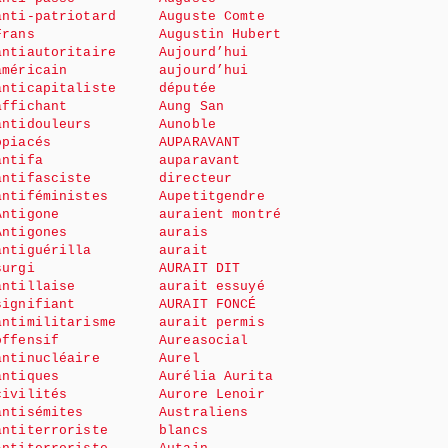
anti-patriotard
Auguste Comte
Frans
Augustin Hubert
antiautoritaire
Aujourd’hui
américain
aujourd’hui
anticapitaliste
députée
affichant
Aung San
antidouleurs
Aunoble
opiacés
AUPARAVANT
antifa
auparavant
antifasciste
directeur
antiféministes
Aupetitgendre
Antigone
auraient montré
Antigones
aurais
antiguérilla
aurait
surgi
AURAIT DIT
antillaise
aurait essuyé
signifiant
AURAIT FONCÉ
antimilitarisme
aurait permis
offensif
Aureasocial
antinucléaire
Aurel
antiques
Aurélia Aurita
civilités
Aurore Lenoir
antisémites
Australiens
antiterroriste
blancs