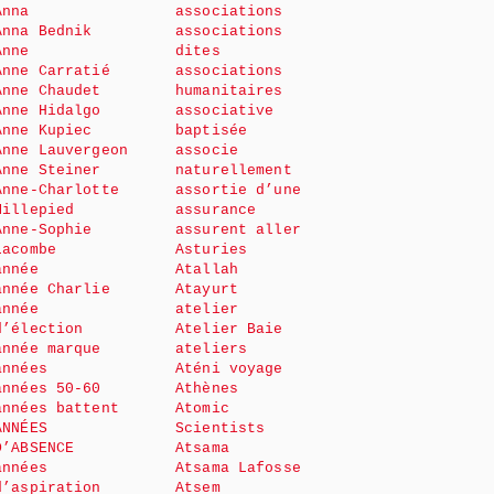
Anna
associations
Anna Bednik
associations
Anne
dites
Anne Carratié
associations
Anne Chaudet
humanitaires
Anne Hidalgo
associative
Anne Kupiec
baptisée
Anne Lauvergeon
associe
Anne Steiner
naturellement
Anne-Charlotte
assortie d’une
Millepied
assurance
Anne-Sophie
assurent aller
Lacombe
Asturies
année
Atallah
année Charlie
Atayurt
année
atelier
d’élection
Atelier Baie
année marque
ateliers
années
Aténi voyage
années 50-60
Athènes
années battent
Atomic
ANNÉES
Scientists
D’ABSENCE
Atsama
années
Atsama Lafosse
d’aspiration
Atsem