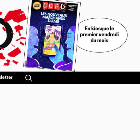
En kiosque le
premier vendredi
du mois
letter