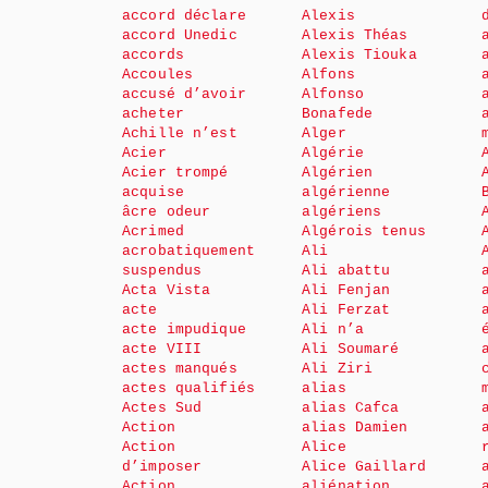
accord déclare
Alexis
accord Unedic
Alexis Théas
accords
Alexis Tiouka
Accoules
Alfons
accusé d’avoir
Alfonso
acheter
Bonafede
Achille n’est
Alger
Acier
Algérie
Acier trompé
Algérien
acquise
algérienne
âcre odeur
algériens
Acrimed
Algérois tenus
acrobatiquement
Ali
suspendus
Ali abattu
Acta Vista
Ali Fenjan
acte
Ali Ferzat
acte impudique
Ali n’a
acte VIII
Ali Soumaré
actes manqués
Ali Ziri
actes qualifiés
alias
Actes Sud
alias Cafca
Action
alias Damien
Action
Alice
d’imposer
Alice Gaillard
Action
aliénation