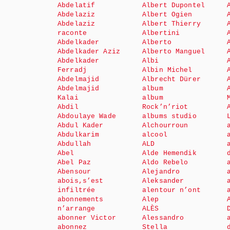
Abdelatif
Albert Dupontel
Abdelaziz
Albert Ogien
Abdelaziz
Albert Thierry
raconte
Albertini
Abdelkader
Alberto
Abdelkader Aziz
Alberto Manguel
Abdelkader
Albi
Ferradj
Albin Michel
Abdelmajid
Albrecht Dürer
Abdelmajid
album
Kalai
album
Abdil
Rock’n’riot
Abdoulaye Wade
albums studio
Abdul Kader
Alchourroun
Abdulkarim
alcool
Abdullah
ALD
Abel
Alde Hemendik
Abel Paz
Aldo Rebelo
Abensour
Alejandro
abois,s’est
Aleksander
infiltrée
alentour n’ont
abonnements
Alep
n’arrange
ALÈS
abonner Victor
Alessandro
abonnez
Stella