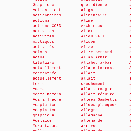
Graphique
quotidienne
Action s’est
align
actionnaires
alimentaire
actions
Aline
actions CQFD
Archimbaud
activités
Aliot
activités
Aliou Sall
nautiques
Alison
activités
Alizé
saines
Alizé Bernard
actuel
Allah Akbar
titulaire
Allahou akbar
actuellement
Allain Leprest
concentrée
allait
actuellement
allait
fermé
cruchement
Adama
allait réagir
Adama Kamara
allait réduire
Adama Traoré
allées Gambetta
Adaptation
allées glauques
Adaptation
Allègre
graphique
Allemagne
Adélaïde
allemande
Mukantabana
arrivée