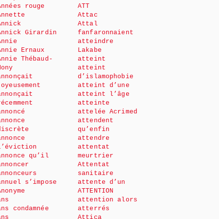
Années rouge
ATT
Annette
Attac
Annick
Attal
Annick Girardin
fanfaronnaient
Annie
atteindre
Annie Ernaux
Lakabe
Annie Thébaud-
atteint
Mony
atteint
annonçait
d’islamophobie
joyeusement
atteint d’une
annonçait
atteint l’âge
récemment
atteinte
annoncé
attelée Acrimed
annonce
attendent
discrète
qu’enfin
annonce
attendre
l’éviction
attentat
annonce qu’il
meurtrier
annoncer
Attentat
annonceurs
sanitaire
annuel s’impose
attente d’un
Anonyme
ATTENTION
ans
attention alors
ans condamnée
atterrés
ans
Attica