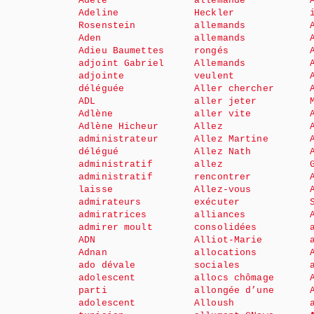
Adèle
allemande
Adeline
Heckler
Rosenstein
allemands
Aden
allemands
Adieu Baumettes
rongés
adjoint Gabriel
Allemands
adjointe
veulent
déléguée
Aller chercher
ADL
aller jeter
Adlène
aller vite
Adlène Hicheur
Allez
administrateur
Allez Martine
délégué
Allez Nath
administratif
allez
administratif
rencontrer
laisse
Allez-vous
admirateurs
exécuter
admiratrices
alliances
admirer moult
consolidées
ADN
Alliot-Marie
Adnan
allocations
ado dévale
sociales
adolescent
allocs chômage
parti
allongée d’une
adolescent
Alloush