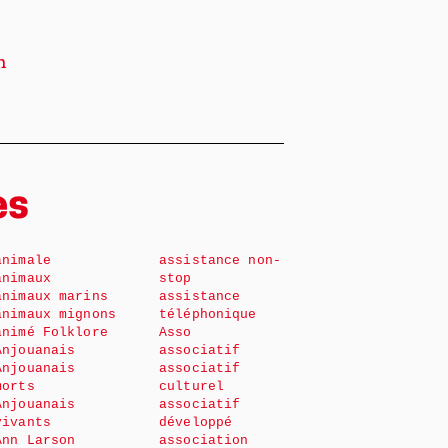
n
es
animale
assistance non-
animaux
stop
animaux marins
assistance
animaux mignons
téléphonique
animé Folklore
Asso
Anjouanais
associatif
Anjouanais
associatif
morts
culturel
Anjouanais
associatif
vivants
développé
Ann Larson
association