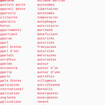
Apostolo
Automne dernier
Apostolo porte
autonomes
appareil photo
libertaires
appareils
autonomes
militaires
temporaires
appareils
autophagie
photos
autoritaire-
appartements
marchand
appartient
bénéficient
apparue
autorités
appel
autorités
Appel breton
françaises
appel d’air
autorités
appelait
marocaines
autrefois
autoroutes
appelée
autour
Cecosesola
autour d’un
appelle
autour d’une
Appels
autrefois
Apple Stores
villageois
Application
autrichienne
International
Borealis
application
Auvergnates
sanglante
Auvergnates
applications
venant