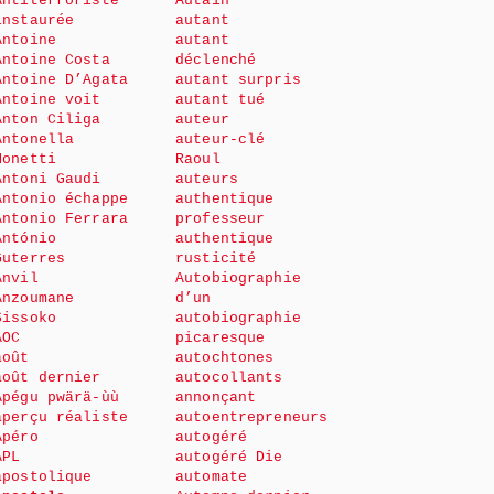
Antiterroriste
Autain
instaurée
autant
Antoine
autant
Antoine Costa
déclenché
Antoine D’Agata
autant surpris
Antoine voit
autant tué
Anton Ciliga
auteur
Antonella
auteur-clé
Monetti
Raoul
Antoni Gaudi
auteurs
Antonio échappe
authentique
Antonio Ferrara
professeur
António
authentique
Guterres
rusticité
Anvil
Autobiographie
Anzoumane
d’un
Sissoko
autobiographie
AOC
picaresque
août
autochtones
août dernier
autocollants
Apégu pwärä-ùù
annonçant
aperçu réaliste
autoentrepreneurs
Apéro
autogéré
APL
autogéré Die
apostolique
automate