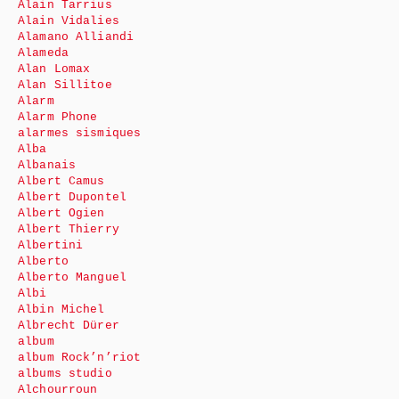
Alain Tarrius
Alain Vidalies
Alamano Alliandi
Alameda
Alan Lomax
Alan Sillitoe
Alarm
Alarm Phone
alarmes sismiques
Alba
Albanais
Albert Camus
Albert Dupontel
Albert Ogien
Albert Thierry
Albertini
Alberto
Alberto Manguel
Albi
Albin Michel
Albrecht Dürer
album
album Rock’n’riot
albums studio
Alchourroun