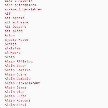
airs d’Astérix
airs printaniers
aisément décelables
AIT
ait appelé
ait entraîné
Ait Ouabane
ait place
Aiton
ajoute Maeve
Akcija
al-Islam
al-Nosra
Alain
Alain Afflelou
Alain Bauer
Alain Camélio
Alain Coine
Alain Damasio
Alain Finkielkraut
Alain Giami
Alain Glon
Alain Juppé
Alain Mosconi
Alain Soral