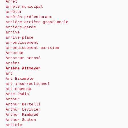
Arrêt
arrêté municipal
arrêter
arrêtés préfectoraux
arrière-arrière grand-oncle
arrière-garde
arrivé
arrive place
arrondissement
arrondissement parisien
Arroseur
Arroseur arrosé
Arsène
Arsène Altmeyer
art
Art Eixample
art insurrectionnel
art nouveau
Arte Radio
Arthur
Arthur Bertelli
Arthur Levivier
Arthur Rimbaud
Arthur Seaton
article