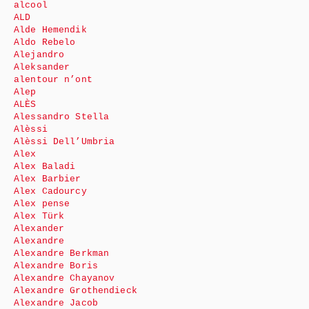
alcool
ALD
Alde Hemendik
Aldo Rebelo
Alejandro
Aleksander
alentour n’ont
Alep
ALÈS
Alessandro Stella
Alèssi
Alèssi Dell’Umbria
Alex
Alex Baladi
Alex Barbier
Alex Cadourcy
Alex pense
Alex Türk
Alexander
Alexandre
Alexandre Berkman
Alexandre Boris
Alexandre Chayanov
Alexandre Grothendieck
Alexandre Jacob