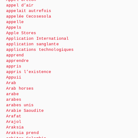
appel d’air
appelait autrefois
appelée Cecosesola
appelle
Appels
Apple Stores
Application International
application sanglante
applications technologiques
apprend
apprendre
appris
appris l’existence
Appuii
Arab
Arab horses
arabe
arabes
arabes unis
Arabie Saoudite
Arafat
Arajol
Araksia
Araksia prend