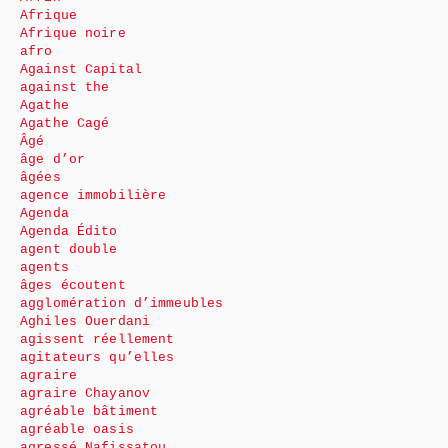
Afrique
Afrique noire
afro
Against Capital
against the
Agathe
Agathe Cagé
Âgé
âge d’or
âgées
agence immobilière
Agenda
Agenda Édito
agent double
agents
âges écoutent
agglomération d’immeubles
Aghiles Ouerdani
agissent réellement
agitateurs qu’elles
agraire
agraire Chayanov
agréable bâtiment
agréable oasis
agressé Nafissatou