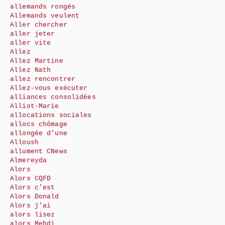
allemands rongés
Allemands veulent
Aller chercher
aller jeter
aller vite
Allez
Allez Martine
Allez Nath
allez rencontrer
Allez-vous exécuter
alliances consolidées
Alliot-Marie
allocations sociales
allocs chômage
allongée d’une
Alloush
allument CNews
Almereyda
Alors
Alors CQFD
Alors c’est
Alors Donald
Alors j’ai
alors lisez
alors Mehdi