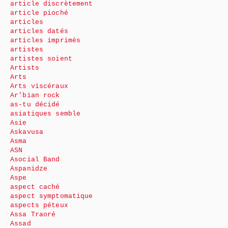
article discrètement
article pioché
articles
articles datés
articles imprimés
artistes
artistes soient
Artists
Arts
Arts viscéraux
Ar’bian rock
as-tu décidé
asiatiques semble
Asie
Askavusa
Asma
ASN
Asocial Band
Aspanidze
Aspe
aspect caché
aspect symptomatique
aspects péteux
Assa Traoré
Assad