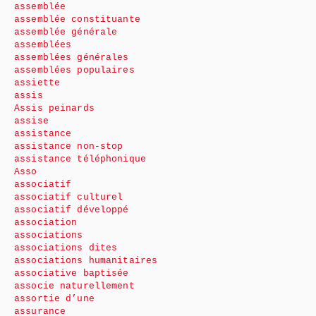
assemblée
assemblée constituante
assemblée générale
assemblées
assemblées générales
assemblées populaires
assiette
assis
Assis peinards
assise
assistance
assistance non-stop
assistance téléphonique
Asso
associatif
associatif culturel
associatif développé
association
associations
associations dites
associations humanitaires
associative baptisée
associe naturellement
assortie d’une
assurance