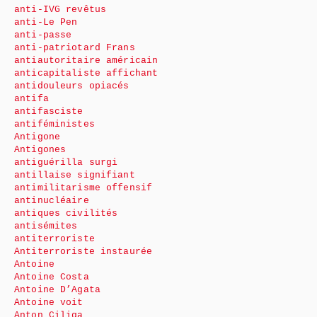
anti-IVG revêtus
anti-Le Pen
anti-passe
anti-patriotard Frans
antiautoritaire américain
anticapitaliste affichant
antidouleurs opiacés
antifa
antifasciste
antiféministes
Antigone
Antigones
antiguérilla surgi
antillaise signifiant
antimilitarisme offensif
antinucléaire
antiques civilités
antisémites
antiterroriste
Antiterroriste instaurée
Antoine
Antoine Costa
Antoine D’Agata
Antoine voit
Anton Ciliga