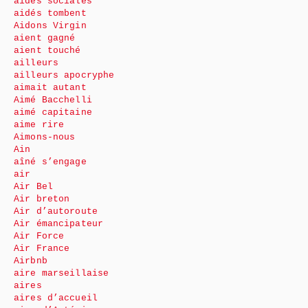
aides sociales
aidés tombent
Aidons Virgin
aient gagné
aient touché
ailleurs
ailleurs apocryphe
aimait autant
Aimé Bacchelli
aimé capitaine
aime rire
Aimons-nous
Ain
aîné s’engage
air
Air Bel
Air breton
Air d’autoroute
Air émancipateur
Air Force
Air France
Airbnb
aire marseillaise
aires
aires d’accueil