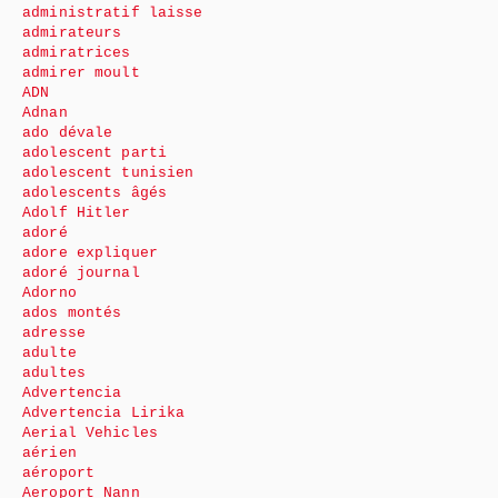
administratif laisse
admirateurs
admiratrices
admirer moult
ADN
Adnan
ado dévale
adolescent parti
adolescent tunisien
adolescents âgés
Adolf Hitler
adoré
adore expliquer
adoré journal
Adorno
ados montés
adresse
adulte
adultes
Advertencia
Advertencia Lirika
Aerial Vehicles
aérien
aéroport
Aeroport Nann