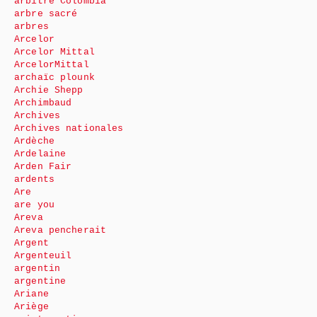
arbitre Colombia
arbre sacré
arbres
Arcelor
Arcelor Mittal
ArcelorMittal
archaïc plounk
Archie Shepp
Archimbaud
Archives
Archives nationales
Ardèche
Ardelaine
Arden Fair
ardents
Are
are you
Areva
Areva pencherait
Argent
Argenteuil
argentin
argentine
Ariane
Ariège