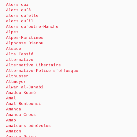
Alors oui
Alors qu’à
alors qu’elle
alors qu’il
Alors qu’outre-Manche
Alpes
Alpes-Maritimes
Alphonse Dianou
Alsace
Alta Tansió
alternative
Alternative Libertaire
Alternative-Police s’offusque
Althusser
Altmeyer
Alwan al-Janabi
Amadou Koumé
Amal
Amal Bentounsi
Amanda
Amanda Cross
Amap
amateurs bénévoles
Amazon
Amazon Prime