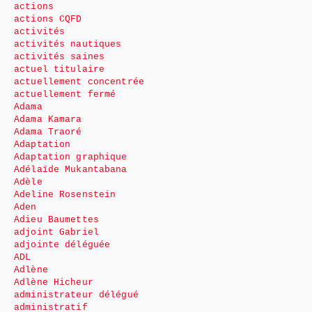
actions
actions CQFD
activités
activités nautiques
activités saines
actuel titulaire
actuellement concentrée
actuellement fermé
Adama
Adama Kamara
Adama Traoré
Adaptation
Adaptation graphique
Adélaïde Mukantabana
Adèle
Adeline Rosenstein
Aden
Adieu Baumettes
adjoint Gabriel
adjointe déléguée
ADL
Adlène
Adlène Hicheur
administrateur délégué
administratif