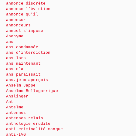
annonce discrète
annonce l’éviction
annonce qu’il
annoncer
annonceurs
annuel s’impose
Anonyme
ans
ans condamnée
ans d’interdiction
ans lors
ans maintenant
ans n’a
ans paraissait
ans,je m’aperçois
Anselm Jappe
Anselme Bellegarrigue
Anslinger
Ant
Antelme
antennes
antennes relais
anthologie érudite
anti-criminalité manque
anti-IVG