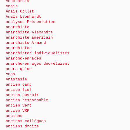
Anacharsis
Anaïs
Anaïs Collet
Anaïs Léonhardt
analyses Présentation
anarchiste
anarchiste Alexandre
anarchiste américain
anarchiste Armand
anarchistes
anarchistes individualistes
anarcho-enragés
anarcho-enragés décrétaient
anars qu’on
Anas
Anastasia
ancien camp
ancien fief
ancien ouvroir
ancien responsable
ancien Vert
ancien VRP
anciens
anciens collègues
anciens droits