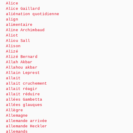
Alice
Alice Gaillard
aliénation quotidienne
align
alimentaire
Aline Archimbaud
Aliot
Aliou Sall
Alison
Alizé
Alizé Bernard
Allah Akbar
Allahou akbar
Allain Leprest
allait
allait cruchement
allait réagir
allait réduire
allées Gambetta
allées glauques
Allègre
Allemagne
allemande arrivée
allemande Heckler
allemands