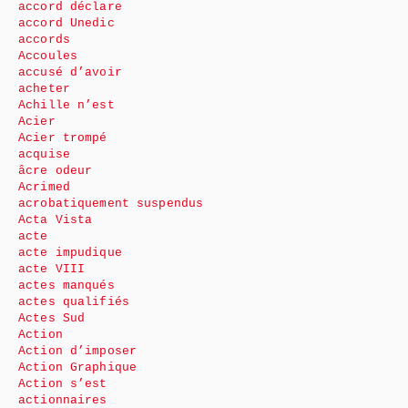
accord déclare
accord Unedic
accords
Accoules
accusé d’avoir
acheter
Achille n’est
Acier
Acier trompé
acquise
âcre odeur
Acrimed
acrobatiquement suspendus
Acta Vista
acte
acte impudique
acte VIII
actes manqués
actes qualifiés
Actes Sud
Action
Action d’imposer
Action Graphique
Action s’est
actionnaires