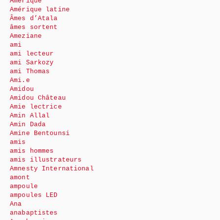
Amérique
Amérique latine
Âmes d’Atala
âmes sortent
Ameziane
ami
ami lecteur
ami Sarkozy
ami Thomas
Ami.e
Amidou
Amidou Château
Amie lectrice
Amin Allal
Amin Dada
Amine Bentounsi
amis
amis hommes
amis illustrateurs
Amnesty International
amont
ampoule
ampoules LED
Ana
anabaptistes