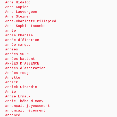
Anne Hidalgo
Anne Kupiec
Anne Lauvergeon
Anne Steiner
Anne-Charlotte Millepied
Anne-Sophie Lacombe
année
année Charlie
année d’élection
année marque
années
années 50-60
années battent
ANNÉES D’ABSENCE
années d’aspiration
Années rouge
Annette
Annick
Annick Girardin
Annie
Annie Ernaux
Annie Thébaud-Mony
annonçait joyeusement
annonçait récemment
annoncé