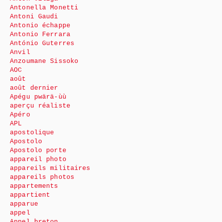
Antonella Monetti
Antoni Gaudi
Antonio échappe
Antonio Ferrara
António Guterres
Anvil
Anzoumane Sissoko
AOC
août
août dernier
Apégu pwärä-ùù
aperçu réaliste
Apéro
APL
apostolique
Apostolo
Apostolo porte
appareil photo
appareils militaires
appareils photos
appartements
appartient
apparue
appel
Appel breton