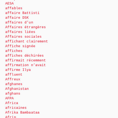
AESA
affables
affaire Battisti
affaire DSK
affaires d’un
Affaires étrangères
affaires liées
Affaires sociales
affichant clairement
Affiche signée
affiches
affiches déchirées
affirmait récemment
affirmation n’avait
affirme Ilya
affluent
Affreux
afghanes
Afghanistan
afghans
AFPA
Africa
africaines
Afrika Bambaataa
Afrin