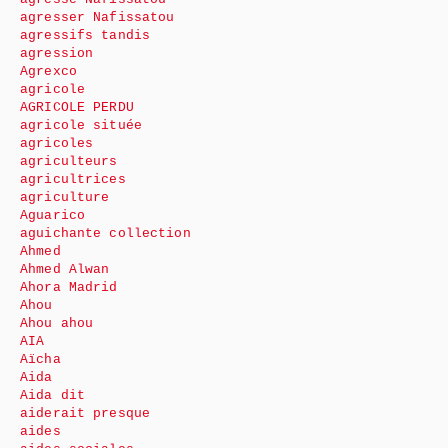
agresser Nafissatou
agressifs tandis
agression
Agrexco
agricole
AGRICOLE PERDU
agricole située
agricoles
agriculteurs
agricultrices
agriculture
Aguarico
aguichante collection
Ahmed
Ahmed Alwan
Ahora Madrid
Ahou
Ahou ahou
AIA
Aïcha
Aida
Aida dit
aiderait presque
aides