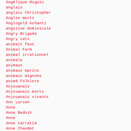
Angélique Huguin
anglais
anglais Christopher
Angles morts
Anglogold Ashanti
angoisse dominicale
Angry Brigade
Angry cats
animait feus
Animal Farm
animal irrationnel
animale
animaux
animaux marins
animaux mignons
animé Folklore
Anjouanais
Anjouanais morts
Anjouanais vivants
Ann Larson
Anna
Anna Bednik
Anne
Anne Carratié
Anne Chaudet