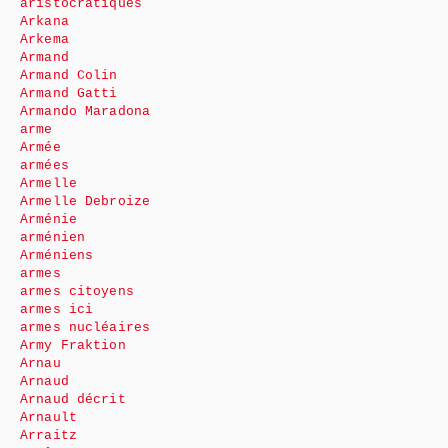
aristocratiques
Arkana
Arkema
Armand
Armand Colin
Armand Gatti
Armando Maradona
arme
Armée
armées
Armelle
Armelle Debroize
Arménie
arménien
Arméniens
armes
armes citoyens
armes ici
armes nucléaires
Army Fraktion
Arnau
Arnaud
Arnaud décrit
Arnault
Arraitz