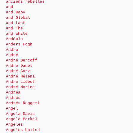
anciens rebelles
and
and Baby
and Global
and Last
and The
and white
Andéols
Anders Fogh
Andra
André
André Bercoff
André Danet
André Gorz
André Héléna
André Liébot
André Morice
Andréa
Andrés
Andrés Ruggeri
Angel
Angela Davis
Angela Merkel
Angeles
Angeles United