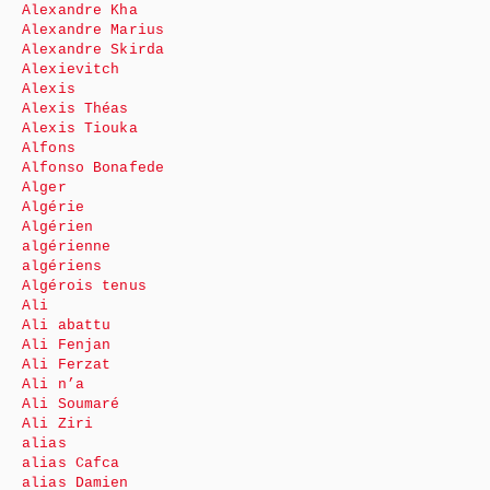
Alexandre Kha
Alexandre Marius
Alexandre Skirda
Alexievitch
Alexis
Alexis Théas
Alexis Tiouka
Alfons
Alfonso Bonafede
Alger
Algérie
Algérien
algérienne
algériens
Algérois tenus
Ali
Ali abattu
Ali Fenjan
Ali Ferzat
Ali n’a
Ali Soumaré
Ali Ziri
alias
alias Cafca
alias Damien