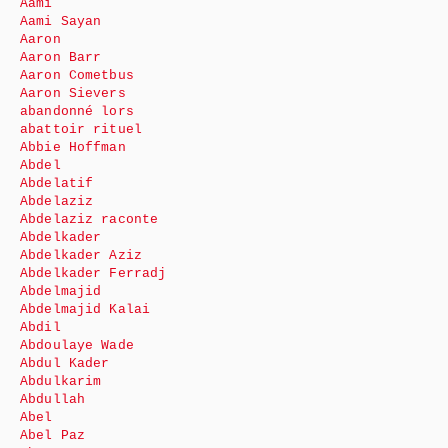
Aami
Aami Sayan
Aaron
Aaron Barr
Aaron Cometbus
Aaron Sievers
abandonné lors
abattoir rituel
Abbie Hoffman
Abdel
Abdelatif
Abdelaziz
Abdelaziz raconte
Abdelkader
Abdelkader Aziz
Abdelkader Ferradj
Abdelmajid
Abdelmajid Kalai
Abdil
Abdoulaye Wade
Abdul Kader
Abdulkarim
Abdullah
Abel
Abel Paz