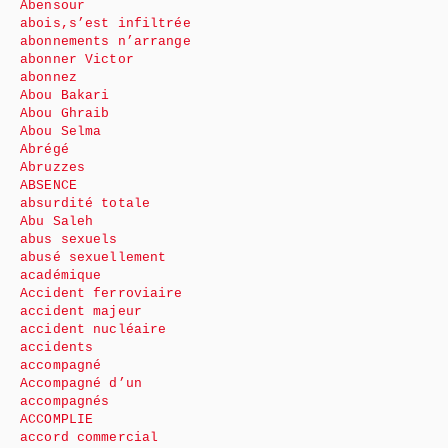
Abensour
abois,s’est infiltrée
abonnements n’arrange
abonner Victor
abonnez
Abou Bakari
Abou Ghraib
Abou Selma
Abrégé
Abruzzes
ABSENCE
absurdité totale
Abu Saleh
abus sexuels
abusé sexuellement
académique
Accident ferroviaire
accident majeur
accident nucléaire
accidents
accompagné
Accompagné d’un
accompagnés
ACCOMPLIE
accord commercial