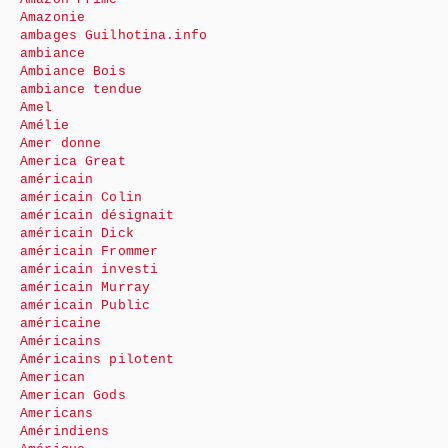
Amazonie
ambages Guilhotina.info
ambiance
Ambiance Bois
ambiance tendue
Amel
Amélie
Amer donne
America Great
américain
américain Colin
américain désignait
américain Dick
américain Frommer
américain investi
américain Murray
américain Public
américaine
Américains
Américains pilotent
American
American Gods
Americans
Amérindiens