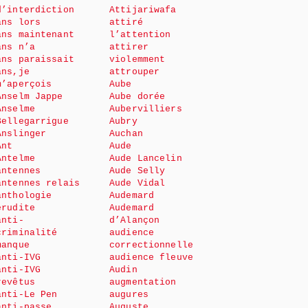
d’interdiction
Attijariwafa
ans lors
attiré
ans maintenant
l’attention
ans n’a
attirer
ans paraissait
violemment
ans,je
attrouper
m’aperçois
Aube
Anselm Jappe
Aube dorée
Anselme
Aubervilliers
Bellegarrigue
Aubry
Anslinger
Auchan
Ant
Aude
Antelme
Aude Lancelin
antennes
Aude Selly
antennes relais
Aude Vidal
anthologie
Audemard
érudite
Audemard
anti-
d’Alançon
criminalité
audience
manque
correctionnelle
anti-IVG
audience fleuve
anti-IVG
Audin
revêtus
augmentation
anti-Le Pen
augures
anti-passe
Auguste