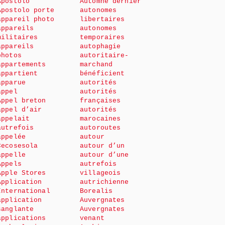
Apostolo
Automne dernier
Apostolo porte
autonomes
appareil photo
libertaires
appareils
autonomes
militaires
temporaires
appareils
autophagie
photos
autoritaire-
appartements
marchand
appartient
bénéficient
apparue
autorités
appel
autorités
Appel breton
françaises
appel d’air
autorités
appelait
marocaines
autrefois
autoroutes
appelée
autour
Cecosesola
autour d’un
appelle
autour d’une
Appels
autrefois
Apple Stores
villageois
Application
autrichienne
International
Borealis
application
Auvergnates
sanglante
Auvergnates
applications
venant