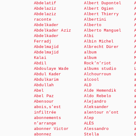
Abdelatif
Albert Dupontel
Abdelaziz
Albert Ogien
Abdelaziz
Albert Thierry
raconte
Albertini
Abdelkader
Alberto
Abdelkader Aziz
Alberto Manguel
Abdelkader
Albi
Ferradj
Albin Michel
Abdelmajid
Albrecht Dürer
Abdelmajid
album
Kalai
album
Abdil
Rock’n’riot
Abdoulaye Wade
albums studio
Abdul Kader
Alchourroun
Abdulkarim
alcool
Abdullah
ALD
Abel
Alde Hemendik
Abel Paz
Aldo Rebelo
Abensour
Alejandro
abois,s’est
Aleksander
infiltrée
alentour n’ont
abonnements
Alep
n’arrange
ALÈS
abonner Victor
Alessandro
abonnez
Stella