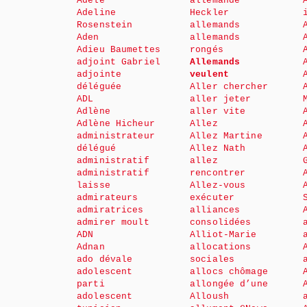
Adèle
allemande
Adeline
Heckler
Rosenstein
allemands
Aden
allemands
Adieu Baumettes
rongés
adjoint Gabriel
Allemands
adjointe
veulent
déléguée
Aller chercher
ADL
aller jeter
Adlène
aller vite
Adlène Hicheur
Allez
administrateur
Allez Martine
délégué
Allez Nath
administratif
allez
administratif
rencontrer
laisse
Allez-vous
admirateurs
exécuter
admiratrices
alliances
admirer moult
consolidées
ADN
Alliot-Marie
Adnan
allocations
ado dévale
sociales
adolescent
allocs chômage
parti
allongée d’une
adolescent
Alloush