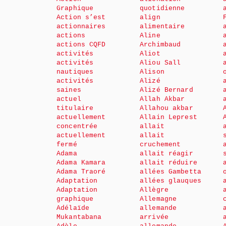
Graphique
quotidienne
Action s’est
align
actionnaires
alimentaire
actions
Aline
actions CQFD
Archimbaud
activités
Aliot
activités
Aliou Sall
nautiques
Alison
activités
Alizé
saines
Alizé Bernard
actuel
Allah Akbar
titulaire
Allahou akbar
actuellement
Allain Leprest
concentrée
allait
actuellement
allait
fermé
cruchement
Adama
allait réagir
Adama Kamara
allait réduire
Adama Traoré
allées Gambetta
Adaptation
allées glauques
Adaptation
Allègre
graphique
Allemagne
Adélaïde
allemande
Mukantabana
arrivée