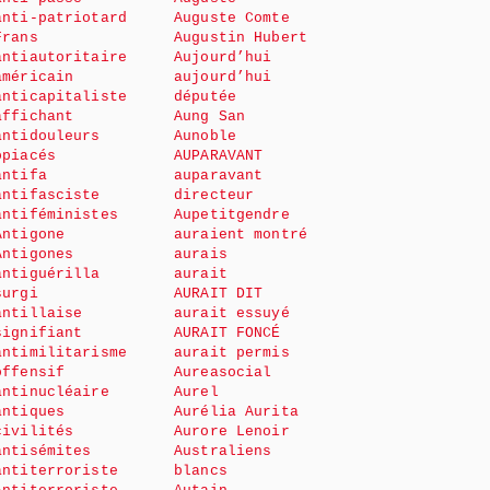
anti-patriotard
Auguste Comte
Frans
Augustin Hubert
antiautoritaire
Aujourd’hui
américain
aujourd’hui
anticapitaliste
députée
affichant
Aung San
antidouleurs
Aunoble
opiacés
AUPARAVANT
antifa
auparavant
antifasciste
directeur
antiféministes
Aupetitgendre
Antigone
auraient montré
Antigones
aurais
antiguérilla
aurait
surgi
AURAIT DIT
antillaise
aurait essuyé
signifiant
AURAIT FONCÉ
antimilitarisme
aurait permis
offensif
Aureasocial
antinucléaire
Aurel
antiques
Aurélia Aurita
civilités
Aurore Lenoir
antisémites
Australiens
antiterroriste
blancs