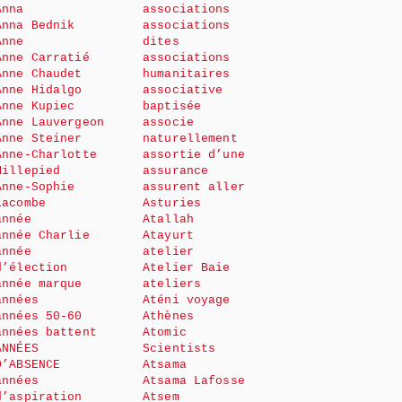
Anna
associations
Anna Bednik
associations
Anne
dites
Anne Carratié
associations
Anne Chaudet
humanitaires
Anne Hidalgo
associative
Anne Kupiec
baptisée
Anne Lauvergeon
associe
Anne Steiner
naturellement
Anne-Charlotte
assortie d’une
Millepied
assurance
Anne-Sophie
assurent aller
Lacombe
Asturies
année
Atallah
année Charlie
Atayurt
année
atelier
d’élection
Atelier Baie
année marque
ateliers
années
Aténi voyage
années 50-60
Athènes
années battent
Atomic
ANNÉES
Scientists
D’ABSENCE
Atsama
années
Atsama Lafosse
d’aspiration
Atsem