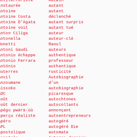
Antiterroriste
Autain
instaurée
autant
Antoine
autant
Antoine Costa
déclenché
Antoine D’Agata
autant surpris
Antoine voit
autant tué
Anton Ciliga
auteur
Antonella
auteur-clé
Monetti
Raoul
Antoni Gaudi
auteurs
Antonio échappe
authentique
Antonio Ferrara
professeur
António
authentique
Guterres
rusticité
Anvil
Autobiographie
Anzoumane
d’un
Sissoko
autobiographie
AOC
picaresque
août
autochtones
août dernier
autocollants
Apégu pwärä-ùù
annonçant
aperçu réaliste
autoentrepreneurs
Apéro
autogéré
APL
autogéré Die
apostolique
automate