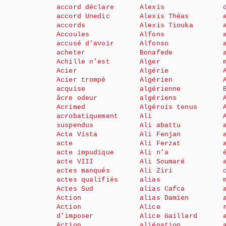
accord déclare
Alexis
accord Unedic
Alexis Théas
accords
Alexis Tiouka
Accoules
Alfons
accusé d’avoir
Alfonso
acheter
Bonafede
Achille n’est
Alger
Acier
Algérie
Acier trompé
Algérien
acquise
algérienne
âcre odeur
algériens
Acrimed
Algérois tenus
acrobatiquement
Ali
suspendus
Ali abattu
Acta Vista
Ali Fenjan
acte
Ali Ferzat
acte impudique
Ali n’a
acte VIII
Ali Soumaré
actes manqués
Ali Ziri
actes qualifiés
alias
Actes Sud
alias Cafca
Action
alias Damien
Action
Alice
d’imposer
Alice Gaillard
Action
aliénation