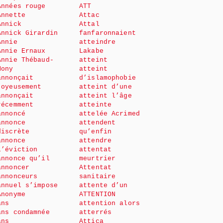
Années rouge
ATT
Annette
Attac
Annick
Attal
Annick Girardin
fanfaronnaient
Annie
atteindre
Annie Ernaux
Lakabe
Annie Thébaud-
atteint
Mony
atteint
annonçait
d’islamophobie
joyeusement
atteint d’une
annonçait
atteint l’âge
récemment
atteinte
annoncé
attelée Acrimed
annonce
attendent
discrète
qu’enfin
annonce
attendre
l’éviction
attentat
annonce qu’il
meurtrier
annoncer
Attentat
annonceurs
sanitaire
annuel s’impose
attente d’un
Anonyme
ATTENTION
ans
attention alors
ans condamnée
atterrés
ans
Attica