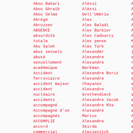
Abou Bakari
Alèssi
Abou Ghraib
Alèssi
Abou Selma
Dell’Umbria
Abrégé
Alex
Abruzzes
Alex Baladi
ABSENCE
Alex Barbier
absurdité
Alex Cadourcy
totale
Alex pense
Abu Saleh
Alex Türk
abus sexuels
Alexander
abusé
Alexandre
sexuellement
Alexandre
académique
Berkman
Accident
Alexandre Boris
ferroviaire
Alexandre
accident majeur
Chayanov
accident
Alexandre
nucléaire
Grothendieck
accidents
Alexandre Jacob
accompagné
Alexandre Kha
Accompagné d’un
Alexandre
accompagnés
Marius
ACCOMPLIE
Alexandre
accord
Skirda
commercial
Alexievitch