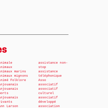
es
animale
assistance non-
animaux
stop
animaux marins
assistance
animaux mignons
téléphonique
animé Folklore
Asso
Anjouanais
associatif
Anjouanais
associatif
morts
culturel
Anjouanais
associatif
vivants
développé
Ann Larson
association