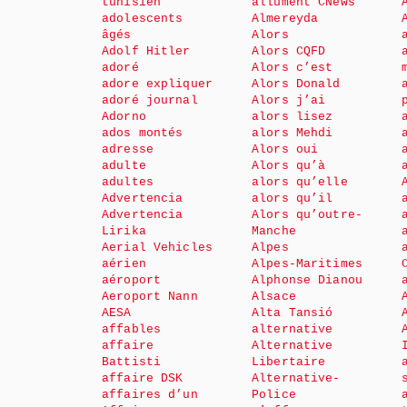
tunisien
allument CNews
adolescents
Almereyda
âgés
Alors
Adolf Hitler
Alors CQFD
adoré
Alors c’est
adore expliquer
Alors Donald
adoré journal
Alors j’ai
Adorno
alors lisez
ados montés
alors Mehdi
adresse
Alors oui
adulte
Alors qu’à
adultes
alors qu’elle
Advertencia
alors qu’il
Advertencia
Alors qu’outre-
Lirika
Manche
Aerial Vehicles
Alpes
aérien
Alpes-Maritimes
aéroport
Alphonse Dianou
Aeroport Nann
Alsace
AESA
Alta Tansió
affables
alternative
affaire
Alternative
Battisti
Libertaire
affaire DSK
Alternative-
affaires d’un
Police