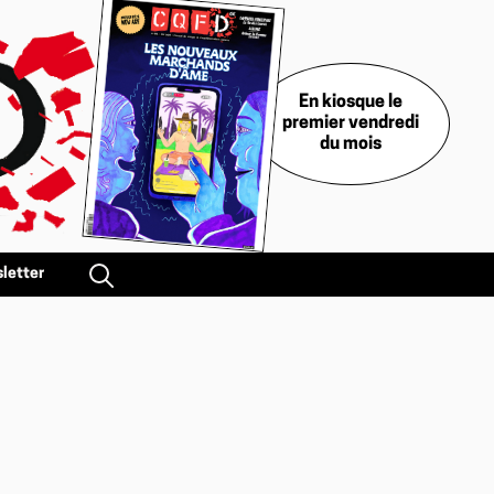
En kiosque le
premier vendredi
du mois
letter