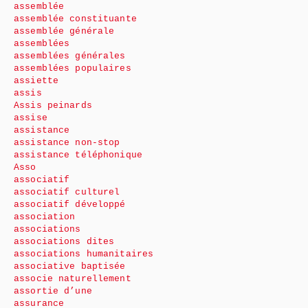
assemblée
assemblée constituante
assemblée générale
assemblées
assemblées générales
assemblées populaires
assiette
assis
Assis peinards
assise
assistance
assistance non-stop
assistance téléphonique
Asso
associatif
associatif culturel
associatif développé
association
associations
associations dites
associations humanitaires
associative baptisée
associe naturellement
assortie d’une
assurance