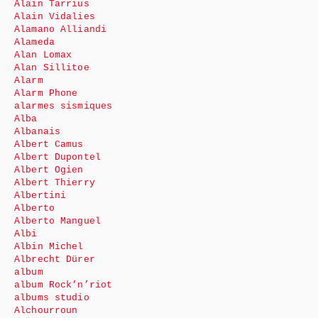
Alain Tarrius
Alain Vidalies
Alamano Alliandi
Alameda
Alan Lomax
Alan Sillitoe
Alarm
Alarm Phone
alarmes sismiques
Alba
Albanais
Albert Camus
Albert Dupontel
Albert Ogien
Albert Thierry
Albertini
Alberto
Alberto Manguel
Albi
Albin Michel
Albrecht Dürer
album
album Rock’n’riot
albums studio
Alchourroun