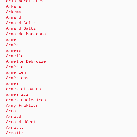
aristocratiques
Arkana
Arkema
Armand
Armand Colin
Armand Gatti
Armando Maradona
arme
Armée
armées
Armelle
Armelle Debroize
Arménie
arménien
Arméniens
armes
armes citoyens
armes ici
armes nucléaires
Army Fraktion
Arnau
Arnaud
Arnaud décrit
Arnault
Arraitz