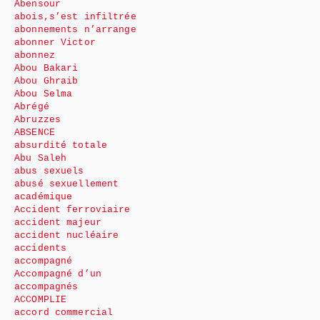
Abensour
abois,s’est infiltrée
abonnements n’arrange
abonner Victor
abonnez
Abou Bakari
Abou Ghraib
Abou Selma
Abrégé
Abruzzes
ABSENCE
absurdité totale
Abu Saleh
abus sexuels
abusé sexuellement
académique
Accident ferroviaire
accident majeur
accident nucléaire
accidents
accompagné
Accompagné d’un
accompagnés
ACCOMPLIE
accord commercial