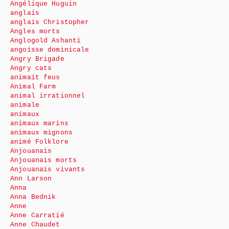
Angélique Huguin
anglais
anglais Christopher
Angles morts
Anglogold Ashanti
angoisse dominicale
Angry Brigade
Angry cats
animait feus
Animal Farm
animal irrationnel
animale
animaux
animaux marins
animaux mignons
animé Folklore
Anjouanais
Anjouanais morts
Anjouanais vivants
Ann Larson
Anna
Anna Bednik
Anne
Anne Carratié
Anne Chaudet