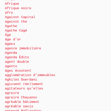
Afrique
Afrique noire
afro
Against Capital
against the
Agathe
Agathe Cagé
Âgé
âge d’or
âgées
agence immobilière
Agenda
Agenda Édito
agent double
agents
âges écoutent
agglomération d’immeubles
Aghiles Ouerdani
agissent réellement
agitateurs qu’elles
agraire
agraire Chayanov
agréable bâtiment
agréable oasis
agressé Nafissatou