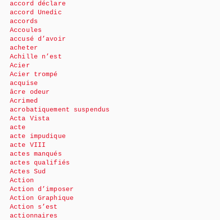
accord déclare
accord Unedic
accords
Accoules
accusé d’avoir
acheter
Achille n’est
Acier
Acier trompé
acquise
âcre odeur
Acrimed
acrobatiquement suspendus
Acta Vista
acte
acte impudique
acte VIII
actes manqués
actes qualifiés
Actes Sud
Action
Action d’imposer
Action Graphique
Action s’est
actionnaires