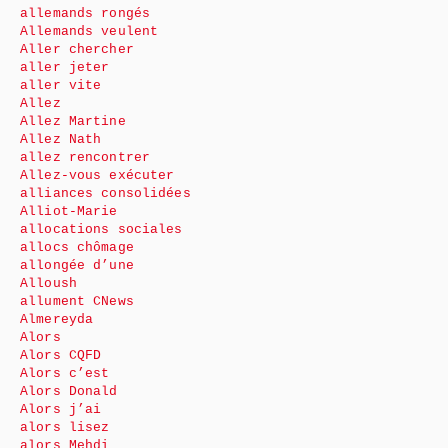
allemands rongés
Allemands veulent
Aller chercher
aller jeter
aller vite
Allez
Allez Martine
Allez Nath
allez rencontrer
Allez-vous exécuter
alliances consolidées
Alliot-Marie
allocations sociales
allocs chômage
allongée d’une
Alloush
allument CNews
Almereyda
Alors
Alors CQFD
Alors c’est
Alors Donald
Alors j’ai
alors lisez
alors Mehdi