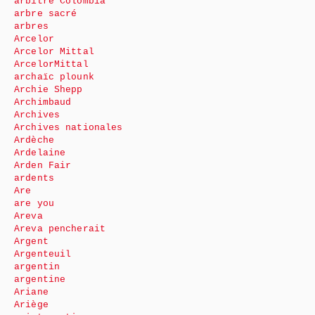
arbitre Colombia
arbre sacré
arbres
Arcelor
Arcelor Mittal
ArcelorMittal
archaïc plounk
Archie Shepp
Archimbaud
Archives
Archives nationales
Ardèche
Ardelaine
Arden Fair
ardents
Are
are you
Areva
Areva pencherait
Argent
Argenteuil
argentin
argentine
Ariane
Ariège