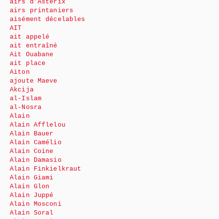
airs d’Astérix
airs printaniers
aisément décelables
AIT
ait appelé
ait entraîné
Ait Ouabane
ait place
Aiton
ajoute Maeve
Akcija
al-Islam
al-Nosra
Alain
Alain Afflelou
Alain Bauer
Alain Camélio
Alain Coine
Alain Damasio
Alain Finkielkraut
Alain Giami
Alain Glon
Alain Juppé
Alain Mosconi
Alain Soral