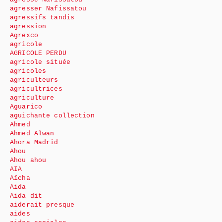
agresser Nafissatou
agressifs tandis
agression
Agrexco
agricole
AGRICOLE PERDU
agricole située
agricoles
agriculteurs
agricultrices
agriculture
Aguarico
aguichante collection
Ahmed
Ahmed Alwan
Ahora Madrid
Ahou
Ahou ahou
AIA
Aïcha
Aida
Aida dit
aiderait presque
aides