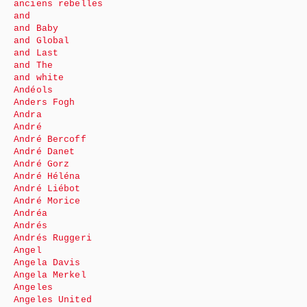
anciens rebelles
and
and Baby
and Global
and Last
and The
and white
Andéols
Anders Fogh
Andra
André
André Bercoff
André Danet
André Gorz
André Héléna
André Liébot
André Morice
Andréa
Andrés
Andrés Ruggeri
Angel
Angela Davis
Angela Merkel
Angeles
Angeles United