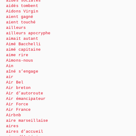
aides sociales
aidés tombent
Aidons Virgin
aient gagné
aient touché
ailleurs
ailleurs apocryphe
aimait autant
Aimé Bacchelli
aimé capitaine
aime rire
Aimons-nous
Ain
aîné s’engage
air
Air Bel
Air breton
Air d’autoroute
Air émancipateur
Air Force
Air France
Airbnb
aire marseillaise
aires
aires d’accueil