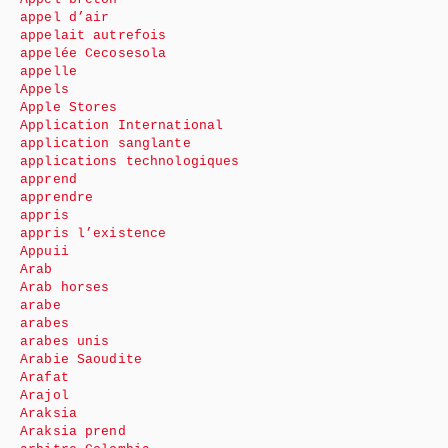
appel d’air
appelait autrefois
appelée Cecosesola
appelle
Appels
Apple Stores
Application International
application sanglante
applications technologiques
apprend
apprendre
appris
appris l’existence
Appuii
Arab
Arab horses
arabe
arabes
arabes unis
Arabie Saoudite
Arafat
Arajol
Araksia
Araksia prend