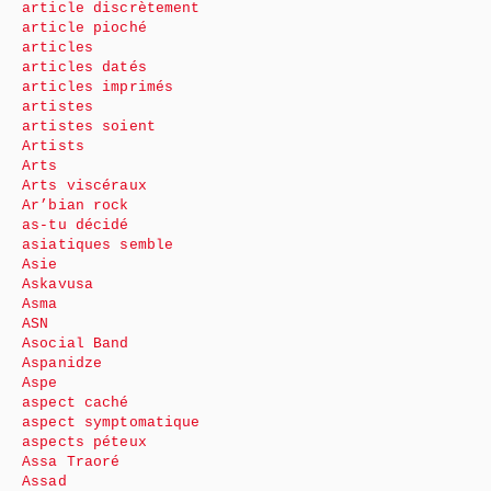
article discrètement
article pioché
articles
articles datés
articles imprimés
artistes
artistes soient
Artists
Arts
Arts viscéraux
Ar’bian rock
as-tu décidé
asiatiques semble
Asie
Askavusa
Asma
ASN
Asocial Band
Aspanidze
Aspe
aspect caché
aspect symptomatique
aspects péteux
Assa Traoré
Assad