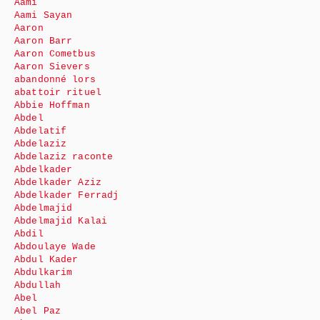
Aami
Aami Sayan
Aaron
Aaron Barr
Aaron Cometbus
Aaron Sievers
abandonné lors
abattoir rituel
Abbie Hoffman
Abdel
Abdelatif
Abdelaziz
Abdelaziz raconte
Abdelkader
Abdelkader Aziz
Abdelkader Ferradj
Abdelmajid
Abdelmajid Kalai
Abdil
Abdoulaye Wade
Abdul Kader
Abdulkarim
Abdullah
Abel
Abel Paz