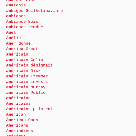
Amazonie
ambages Guilhotina.info
ambiance
Ambiance Bois
ambiance tendue
Amel
Amélie
Amer donne
America Great
américain
américain Colin
américain désignait
américain Dick
américain Frommer
américain investi
américain Murray
américain Public
américaine
Américains
Américains pilotent
American
American Gods
Americans
Amérindiens