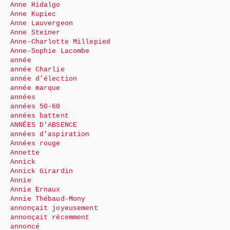
Anne Hidalgo
Anne Kupiec
Anne Lauvergeon
Anne Steiner
Anne-Charlotte Millepied
Anne-Sophie Lacombe
année
année Charlie
année d’élection
année marque
années
années 50-60
années battent
ANNÉES D’ABSENCE
années d’aspiration
Années rouge
Annette
Annick
Annick Girardin
Annie
Annie Ernaux
Annie Thébaud-Mony
annonçait joyeusement
annonçait récemment
annoncé