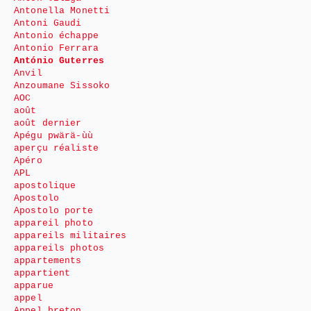
Antonella Monetti
Antoni Gaudi
Antonio échappe
Antonio Ferrara
António Guterres
Anvil
Anzoumane Sissoko
AOC
août
août dernier
Apégu pwärä-ùù
aperçu réaliste
Apéro
APL
apostolique
Apostolo
Apostolo porte
appareil photo
appareils militaires
appareils photos
appartements
appartient
apparue
appel
Appel breton