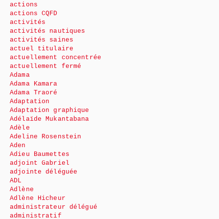
actions
actions CQFD
activités
activités nautiques
activités saines
actuel titulaire
actuellement concentrée
actuellement fermé
Adama
Adama Kamara
Adama Traoré
Adaptation
Adaptation graphique
Adélaïde Mukantabana
Adèle
Adeline Rosenstein
Aden
Adieu Baumettes
adjoint Gabriel
adjointe déléguée
ADL
Adlène
Adlène Hicheur
administrateur délégué
administratif