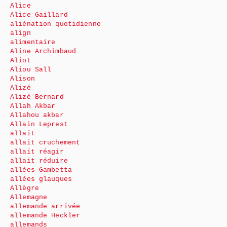
Alice
Alice Gaillard
aliénation quotidienne
align
alimentaire
Aline Archimbaud
Aliot
Aliou Sall
Alison
Alizé
Alizé Bernard
Allah Akbar
Allahou akbar
Allain Leprest
allait
allait cruchement
allait réagir
allait réduire
allées Gambetta
allées glauques
Allègre
Allemagne
allemande arrivée
allemande Heckler
allemands