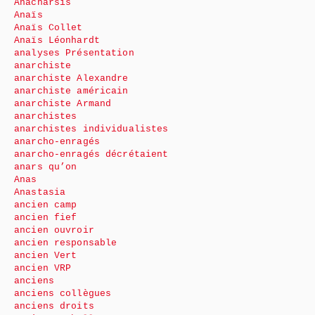
Anacharsis
Anaïs
Anaïs Collet
Anaïs Léonhardt
analyses Présentation
anarchiste
anarchiste Alexandre
anarchiste américain
anarchiste Armand
anarchistes
anarchistes individualistes
anarcho-enragés
anarcho-enragés décrétaient
anars qu’on
Anas
Anastasia
ancien camp
ancien fief
ancien ouvroir
ancien responsable
ancien Vert
ancien VRP
anciens
anciens collègues
anciens droits