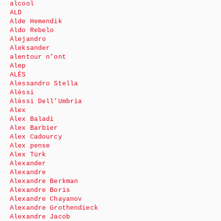
alcool
ALD
Alde Hemendik
Aldo Rebelo
Alejandro
Aleksander
alentour n’ont
Alep
ALÈS
Alessandro Stella
Alèssi
Alèssi Dell’Umbria
Alex
Alex Baladi
Alex Barbier
Alex Cadourcy
Alex pense
Alex Türk
Alexander
Alexandre
Alexandre Berkman
Alexandre Boris
Alexandre Chayanov
Alexandre Grothendieck
Alexandre Jacob