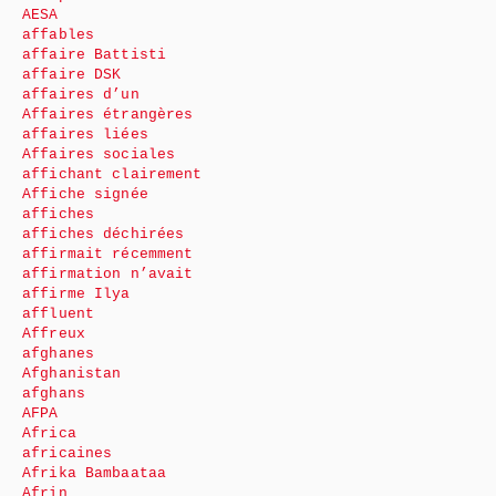
AESA
affables
affaire Battisti
affaire DSK
affaires d’un
Affaires étrangères
affaires liées
Affaires sociales
affichant clairement
Affiche signée
affiches
affiches déchirées
affirmait récemment
affirmation n’avait
affirme Ilya
affluent
Affreux
afghanes
Afghanistan
afghans
AFPA
Africa
africaines
Afrika Bambaataa
Afrin