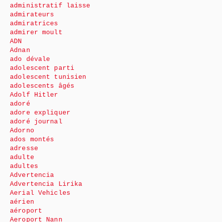
administratif laisse
admirateurs
admiratrices
admirer moult
ADN
Adnan
ado dévale
adolescent parti
adolescent tunisien
adolescents âgés
Adolf Hitler
adoré
adore expliquer
adoré journal
Adorno
ados montés
adresse
adulte
adultes
Advertencia
Advertencia Lirika
Aerial Vehicles
aérien
aéroport
Aeroport Nann