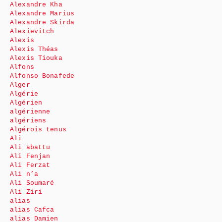
Alexandre Kha
Alexandre Marius
Alexandre Skirda
Alexievitch
Alexis
Alexis Théas
Alexis Tiouka
Alfons
Alfonso Bonafede
Alger
Algérie
Algérien
algérienne
algériens
Algérois tenus
Ali
Ali abattu
Ali Fenjan
Ali Ferzat
Ali n’a
Ali Soumaré
Ali Ziri
alias
alias Cafca
alias Damien