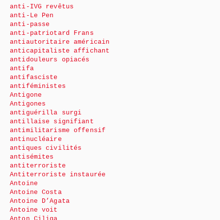
anti-IVG revêtus
anti-Le Pen
anti-passe
anti-patriotard Frans
antiautoritaire américain
anticapitaliste affichant
antidouleurs opiacés
antifa
antifasciste
antiféministes
Antigone
Antigones
antiguérilla surgi
antillaise signifiant
antimilitarisme offensif
antinucléaire
antiques civilités
antisémites
antiterroriste
Antiterroriste instaurée
Antoine
Antoine Costa
Antoine D’Agata
Antoine voit
Anton Ciliga