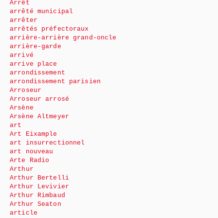
Arrêt
arrêté municipal
arrêter
arrêtés préfectoraux
arrière-arrière grand-oncle
arrière-garde
arrivé
arrive place
arrondissement
arrondissement parisien
Arroseur
Arroseur arrosé
Arsène
Arsène Altmeyer
art
Art Eixample
art insurrectionnel
art nouveau
Arte Radio
Arthur
Arthur Bertelli
Arthur Levivier
Arthur Rimbaud
Arthur Seaton
article