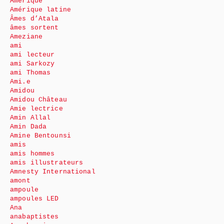
Amérique
Amérique latine
Âmes d’Atala
âmes sortent
Ameziane
ami
ami lecteur
ami Sarkozy
ami Thomas
Ami.e
Amidou
Amidou Château
Amie lectrice
Amin Allal
Amin Dada
Amine Bentounsi
amis
amis hommes
amis illustrateurs
Amnesty International
amont
ampoule
ampoules LED
Ana
anabaptistes