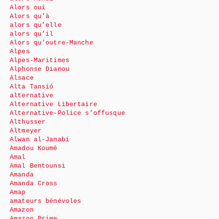
Alors oui
Alors qu’à
alors qu’elle
alors qu’il
Alors qu’outre-Manche
Alpes
Alpes-Maritimes
Alphonse Dianou
Alsace
Alta Tansió
alternative
Alternative Libertaire
Alternative-Police s’offusque
Althusser
Altmeyer
Alwan al-Janabi
Amadou Koumé
Amal
Amal Bentounsi
Amanda
Amanda Cross
Amap
amateurs bénévoles
Amazon
Amazon Prime