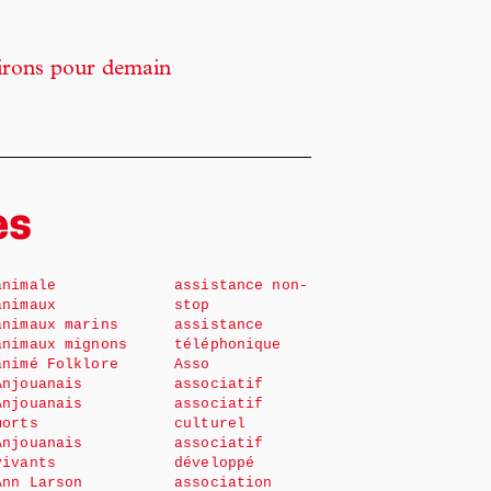
sirons pour demain
es
animale
assistance non-
animaux
stop
animaux marins
assistance
animaux mignons
téléphonique
animé Folklore
Asso
Anjouanais
associatif
Anjouanais
associatif
morts
culturel
Anjouanais
associatif
vivants
développé
Ann Larson
association