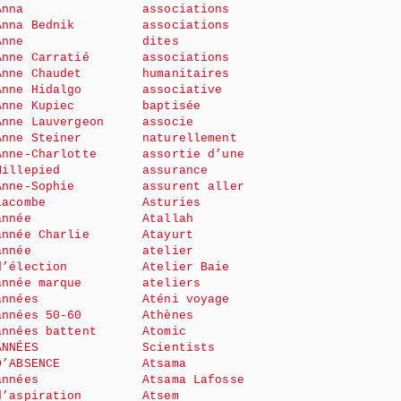
Anna
associations
Anna Bednik
associations
Anne
dites
Anne Carratié
associations
Anne Chaudet
humanitaires
Anne Hidalgo
associative
Anne Kupiec
baptisée
Anne Lauvergeon
associe
Anne Steiner
naturellement
Anne-Charlotte
assortie d’une
Millepied
assurance
Anne-Sophie
assurent aller
Lacombe
Asturies
année
Atallah
année Charlie
Atayurt
année
atelier
d’élection
Atelier Baie
année marque
ateliers
années
Aténi voyage
années 50-60
Athènes
années battent
Atomic
ANNÉES
Scientists
D’ABSENCE
Atsama
années
Atsama Lafosse
d’aspiration
Atsem