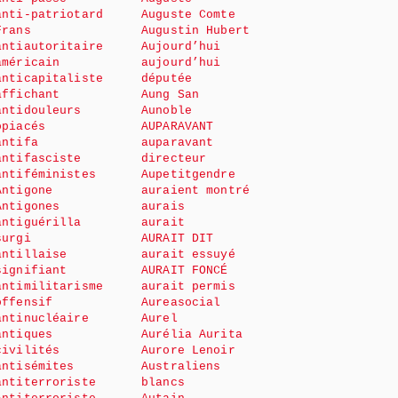
anti-patriotard
Auguste Comte
Frans
Augustin Hubert
antiautoritaire
Aujourd’hui
américain
aujourd’hui
anticapitaliste
députée
affichant
Aung San
antidouleurs
Aunoble
opiacés
AUPARAVANT
antifa
auparavant
antifasciste
directeur
antiféministes
Aupetitgendre
Antigone
auraient montré
Antigones
aurais
antiguérilla
aurait
surgi
AURAIT DIT
antillaise
aurait essuyé
signifiant
AURAIT FONCÉ
antimilitarisme
aurait permis
offensif
Aureasocial
antinucléaire
Aurel
antiques
Aurélia Aurita
civilités
Aurore Lenoir
antisémites
Australiens
antiterroriste
blancs