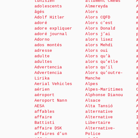
tunisien
allument CNews
adolescents
Almereyda
âgés
Alors
Adolf Hitler
Alors CQFD
adoré
Alors c’est
adore expliquer
Alors Donald
adoré journal
Alors j’ai
Adorno
alors lisez
ados montés
alors Mehdi
adresse
Alors oui
adulte
Alors qu’à
adultes
alors qu’elle
Advertencia
alors qu’il
Advertencia
Alors qu’outre-
Lirika
Manche
Aerial Vehicles
Alpes
aérien
Alpes-Maritimes
aéroport
Alphonse Dianou
Aeroport Nann
Alsace
AESA
Alta Tansió
affables
alternative
affaire
Alternative
Battisti
Libertaire
affaire DSK
Alternative-
affaires d’un
Police