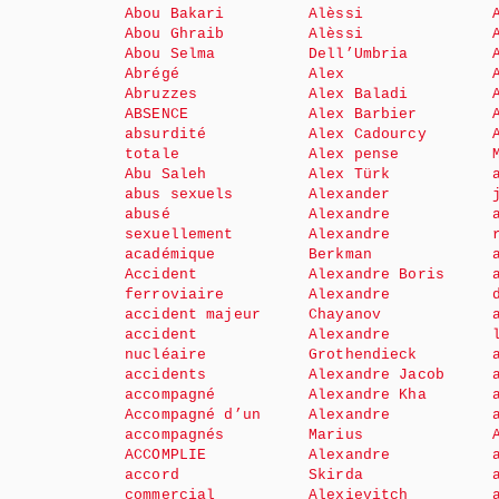
Abou Bakari
Alèssi
Abou Ghraib
Alèssi
Abou Selma
Dell’Umbria
Abrégé
Alex
Abruzzes
Alex Baladi
ABSENCE
Alex Barbier
absurdité
Alex Cadourcy
totale
Alex pense
Abu Saleh
Alex Türk
abus sexuels
Alexander
abusé
Alexandre
sexuellement
Alexandre
académique
Berkman
Accident
Alexandre Boris
ferroviaire
Alexandre
accident majeur
Chayanov
accident
Alexandre
nucléaire
Grothendieck
accidents
Alexandre Jacob
accompagné
Alexandre Kha
Accompagné d’un
Alexandre
accompagnés
Marius
ACCOMPLIE
Alexandre
accord
Skirda
commercial
Alexievitch