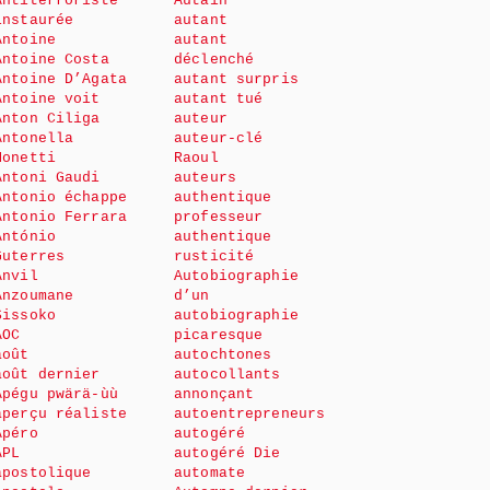
Antiterroriste
Autain
instaurée
autant
Antoine
autant
Antoine Costa
déclenché
Antoine D’Agata
autant surpris
Antoine voit
autant tué
Anton Ciliga
auteur
Antonella
auteur-clé
Monetti
Raoul
Antoni Gaudi
auteurs
Antonio échappe
authentique
Antonio Ferrara
professeur
António
authentique
Guterres
rusticité
Anvil
Autobiographie
Anzoumane
d’un
Sissoko
autobiographie
AOC
picaresque
août
autochtones
août dernier
autocollants
Apégu pwärä-ùù
annonçant
aperçu réaliste
autoentrepreneurs
Apéro
autogéré
APL
autogéré Die
apostolique
automate