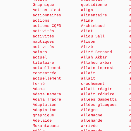
Graphique
quotidienne
Action s’est
align
actionnaires
alimentaire
actions
Aline
actions CQFD
Archimbaud
activités
Aliot
activités
Aliou Sall
nautiques
Alison
activités
Alizé
saines
Alizé Bernard
actuel
Allah Akbar
titulaire
Allahou akbar
actuellement
Allain Leprest
concentrée
allait
actuellement
allait
fermé
cruchement
Adama
allait réagir
Adama Kamara
allait réduire
Adama Traoré
allées Gambetta
Adaptation
allées glauques
Adaptation
Allègre
graphique
Allemagne
Adélaïde
allemande
Mukantabana
arrivée