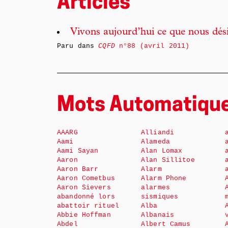
Articles
Vivons aujourd’hui ce que nous dé
Paru dans
CQFD
n°88 (avril 2011)
Mots Automatiqu
AAARG
Alliandi
Aami
Alameda
Aami Sayan
Alan Lomax
Aaron
Alan Sillitoe
Aaron Barr
Alarm
Aaron Cometbus
Alarm Phone
Aaron Sievers
alarmes
abandonné lors
sismiques
abattoir rituel
Alba
Abbie Hoffman
Albanais
Abdel
Albert Camus