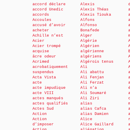
accord déclare
Alexis
accord Unedic
Alexis Théas
accords
Alexis Tiouka
Accoules
Alfons
accusé d’avoir
Alfonso
acheter
Bonafede
Achille n’est
Alger
Acier
Algérie
Acier trompé
Algérien
acquise
algérienne
âcre odeur
algériens
Acrimed
Algérois tenus
acrobatiquement
Ali
suspendus
Ali abattu
Acta Vista
Ali Fenjan
acte
Ali Ferzat
acte impudique
Ali n’a
acte VIII
Ali Soumaré
actes manqués
Ali Ziri
actes qualifiés
alias
Actes Sud
alias Cafca
Action
alias Damien
Action
Alice
d’imposer
Alice Gaillard
Action
aliénation