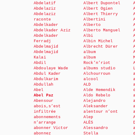
Abdelatif
Albert Dupontel
Abdelaziz
Albert Ogien
Abdelaziz
Albert Thierry
raconte
Albertini
Abdelkader
Alberto
Abdelkader Aziz
Alberto Manguel
Abdelkader
Albi
Ferradj
Albin Michel
Abdelmajid
Albrecht Dürer
Abdelmajid
album
Kalai
album
Abdil
Rock’n’riot
Abdoulaye Wade
albums studio
Abdul Kader
Alchourroun
Abdulkarim
alcool
Abdullah
ALD
Abel
Alde Hemendik
Abel Paz
Aldo Rebelo
Abensour
Alejandro
abois,s’est
Aleksander
infiltrée
alentour n’ont
abonnements
Alep
n’arrange
ALÈS
abonner Victor
Alessandro
abonnez
Stella