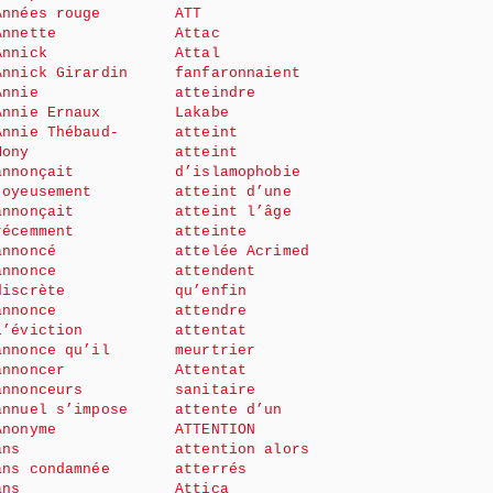
Années rouge
ATT
Annette
Attac
Annick
Attal
Annick Girardin
fanfaronnaient
Annie
atteindre
Annie Ernaux
Lakabe
Annie Thébaud-
atteint
Mony
atteint
annonçait
d’islamophobie
joyeusement
atteint d’une
annonçait
atteint l’âge
récemment
atteinte
annoncé
attelée Acrimed
annonce
attendent
discrète
qu’enfin
annonce
attendre
l’éviction
attentat
annonce qu’il
meurtrier
annoncer
Attentat
annonceurs
sanitaire
annuel s’impose
attente d’un
Anonyme
ATTENTION
ans
attention alors
ans condamnée
atterrés
ans
Attica