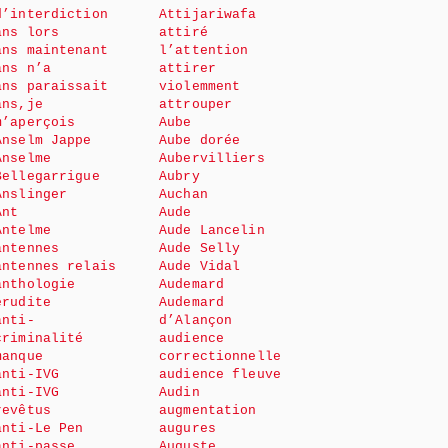
d’interdiction
Attijariwafa
ans lors
attiré
ans maintenant
l’attention
ans n’a
attirer
ans paraissait
violemment
ans,je
attrouper
m’aperçois
Aube
Anselm Jappe
Aube dorée
Anselme
Aubervilliers
Bellegarrigue
Aubry
Anslinger
Auchan
Ant
Aude
Antelme
Aude Lancelin
antennes
Aude Selly
antennes relais
Aude Vidal
anthologie
Audemard
érudite
Audemard
anti-
d’Alançon
criminalité
audience
manque
correctionnelle
anti-IVG
audience fleuve
anti-IVG
Audin
revêtus
augmentation
anti-Le Pen
augures
anti-passe
Auguste