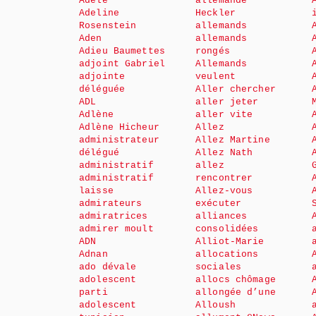
Adèle
allemande
Adeline
Heckler
Rosenstein
allemands
Aden
allemands
Adieu Baumettes
rongés
adjoint Gabriel
Allemands
adjointe
veulent
déléguée
Aller chercher
ADL
aller jeter
Adlène
aller vite
Adlène Hicheur
Allez
administrateur
Allez Martine
délégué
Allez Nath
administratif
allez
administratif
rencontrer
laisse
Allez-vous
admirateurs
exécuter
admiratrices
alliances
admirer moult
consolidées
ADN
Alliot-Marie
Adnan
allocations
ado dévale
sociales
adolescent
allocs chômage
parti
allongée d’une
adolescent
Alloush