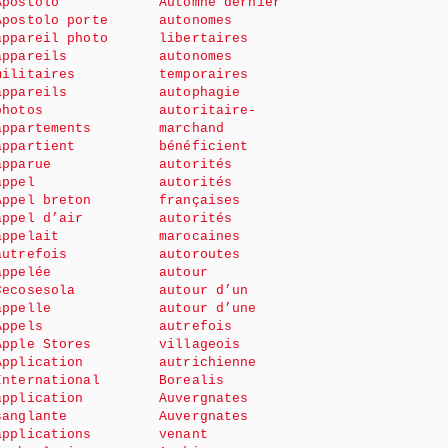
Apostolo
Automne dernier
Apostolo porte
autonomes
appareil photo
libertaires
appareils
autonomes
militaires
temporaires
appareils
autophagie
photos
autoritaire-
appartements
marchand
appartient
bénéficient
apparue
autorités
appel
autorités
Appel breton
françaises
appel d’air
autorités
appelait
marocaines
autrefois
autoroutes
appelée
autour
Cecosesola
autour d’un
appelle
autour d’une
Appels
autrefois
Apple Stores
villageois
Application
autrichienne
International
Borealis
application
Auvergnates
sanglante
Auvergnates
applications
venant