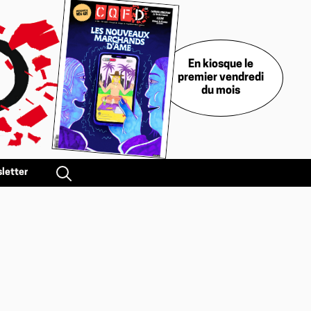
En kiosque le
premier vendredi
du mois
letter