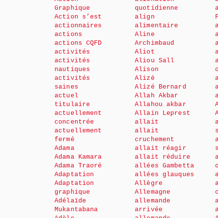
Graphique
quotidienne
Action s’est
align
actionnaires
alimentaire
actions
Aline
actions CQFD
Archimbaud
activités
Aliot
activités
Aliou Sall
nautiques
Alison
activités
Alizé
saines
Alizé Bernard
actuel
Allah Akbar
titulaire
Allahou akbar
actuellement
Allain Leprest
concentrée
allait
actuellement
allait
fermé
cruchement
Adama
allait réagir
Adama Kamara
allait réduire
Adama Traoré
allées Gambetta
Adaptation
allées glauques
Adaptation
Allègre
graphique
Allemagne
Adélaïde
allemande
Mukantabana
arrivée