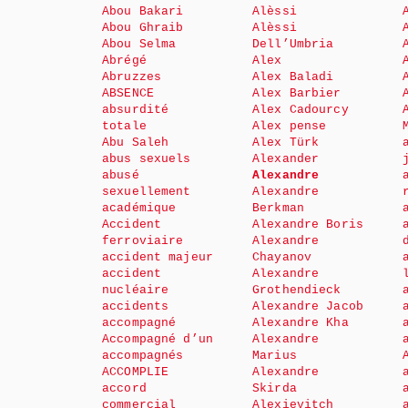
Abou Bakari
Alèssi
Abou Ghraib
Alèssi
Abou Selma
Dell’Umbria
Abrégé
Alex
Abruzzes
Alex Baladi
ABSENCE
Alex Barbier
absurdité
Alex Cadourcy
totale
Alex pense
Abu Saleh
Alex Türk
abus sexuels
Alexander
abusé
Alexandre
sexuellement
Alexandre
académique
Berkman
Accident
Alexandre Boris
ferroviaire
Alexandre
accident majeur
Chayanov
accident
Alexandre
nucléaire
Grothendieck
accidents
Alexandre Jacob
accompagné
Alexandre Kha
Accompagné d’un
Alexandre
accompagnés
Marius
ACCOMPLIE
Alexandre
accord
Skirda
commercial
Alexievitch