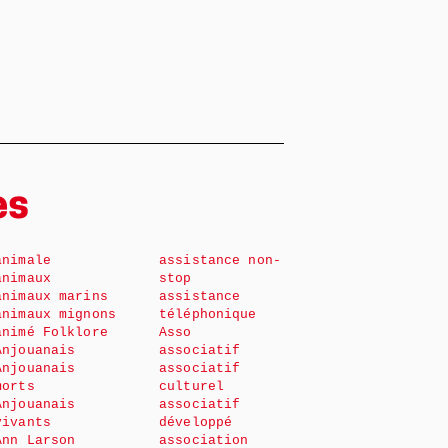
es
animale
assistance non-
animaux
stop
animaux marins
assistance
animaux mignons
téléphonique
animé Folklore
Asso
Anjouanais
associatif
Anjouanais
associatif
morts
culturel
Anjouanais
associatif
vivants
développé
Ann Larson
association