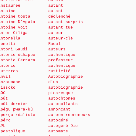
Antiterroriste
Autain
instaurée
autant
Antoine
autant
Antoine Costa
déclenché
Antoine D’Agata
autant surpris
Antoine voit
autant tué
Anton Ciliga
auteur
Antonella
auteur-clé
Monetti
Raoul
Antoni Gaudi
auteurs
Antonio échappe
authentique
Antonio Ferrara
professeur
António
authentique
Guterres
rusticité
Anvil
Autobiographie
Anzoumane
d’un
Sissoko
autobiographie
AOC
picaresque
août
autochtones
août dernier
autocollants
Apégu pwärä-ùù
annonçant
aperçu réaliste
autoentrepreneurs
Apéro
autogéré
APL
autogéré Die
apostolique
automate