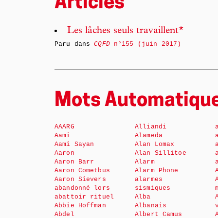
Articles
Les lâches seuls travaillent*
Paru dans
CQFD
n°155 (juin 2017)
Mots Automatiqu
AAARG
Alliandi
Aami
Alameda
Aami Sayan
Alan Lomax
Aaron
Alan Sillitoe
Aaron Barr
Alarm
Aaron Cometbus
Alarm Phone
Aaron Sievers
alarmes
abandonné lors
sismiques
abattoir rituel
Alba
Abbie Hoffman
Albanais
Abdel
Albert Camus