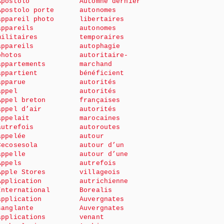
Apostolo
Automne dernier
Apostolo porte
autonomes
appareil photo
libertaires
appareils
autonomes
militaires
temporaires
appareils
autophagie
photos
autoritaire-
appartements
marchand
appartient
bénéficient
apparue
autorités
appel
autorités
Appel breton
françaises
appel d’air
autorités
appelait
marocaines
autrefois
autoroutes
appelée
autour
Cecosesola
autour d’un
appelle
autour d’une
Appels
autrefois
Apple Stores
villageois
Application
autrichienne
International
Borealis
application
Auvergnates
sanglante
Auvergnates
applications
venant