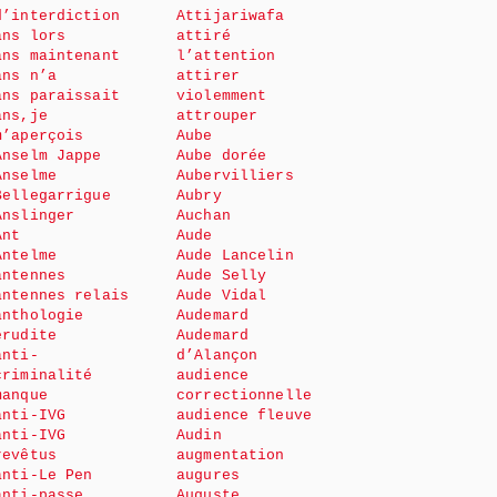
d’interdiction
Attijariwafa
ans lors
attiré
ans maintenant
l’attention
ans n’a
attirer
ans paraissait
violemment
ans,je
attrouper
m’aperçois
Aube
Anselm Jappe
Aube dorée
Anselme
Aubervilliers
Bellegarrigue
Aubry
Anslinger
Auchan
Ant
Aude
Antelme
Aude Lancelin
antennes
Aude Selly
antennes relais
Aude Vidal
anthologie
Audemard
érudite
Audemard
anti-
d’Alançon
criminalité
audience
manque
correctionnelle
anti-IVG
audience fleuve
anti-IVG
Audin
revêtus
augmentation
anti-Le Pen
augures
anti-passe
Auguste