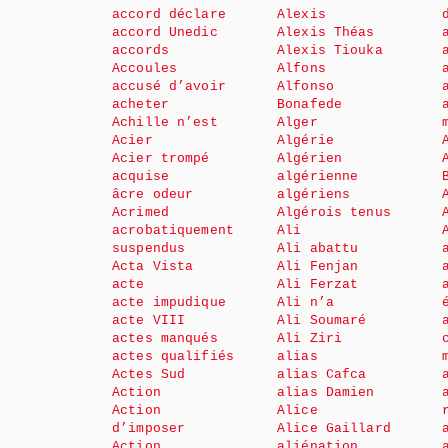
accord déclare
Alexis
accord Unedic
Alexis Théas
accords
Alexis Tiouka
Accoules
Alfons
accusé d’avoir
Alfonso
acheter
Bonafede
Achille n’est
Alger
Acier
Algérie
Acier trompé
Algérien
acquise
algérienne
âcre odeur
algériens
Acrimed
Algérois tenus
acrobatiquement
Ali
suspendus
Ali abattu
Acta Vista
Ali Fenjan
acte
Ali Ferzat
acte impudique
Ali n’a
acte VIII
Ali Soumaré
actes manqués
Ali Ziri
actes qualifiés
alias
Actes Sud
alias Cafca
Action
alias Damien
Action
Alice
d’imposer
Alice Gaillard
Action
aliénation