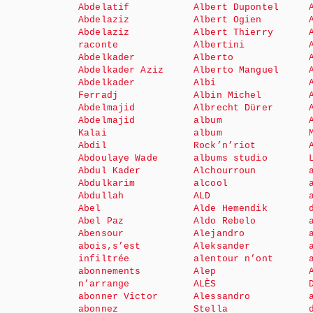
Abdelatif
Albert Dupontel
Abdelaziz
Albert Ogien
Abdelaziz
Albert Thierry
raconte
Albertini
Abdelkader
Alberto
Abdelkader Aziz
Alberto Manguel
Abdelkader
Albi
Ferradj
Albin Michel
Abdelmajid
Albrecht Dürer
Abdelmajid
album
Kalai
album
Abdil
Rock’n’riot
Abdoulaye Wade
albums studio
Abdul Kader
Alchourroun
Abdulkarim
alcool
Abdullah
ALD
Abel
Alde Hemendik
Abel Paz
Aldo Rebelo
Abensour
Alejandro
abois,s’est
Aleksander
infiltrée
alentour n’ont
abonnements
Alep
n’arrange
ALÈS
abonner Victor
Alessandro
abonnez
Stella