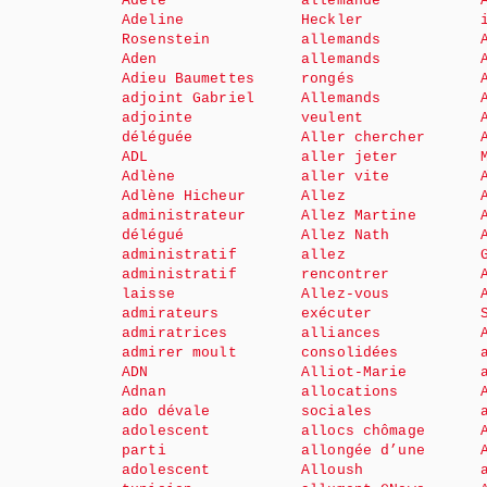
Adèle
allemande
Adeline
Heckler
Rosenstein
allemands
Aden
allemands
Adieu Baumettes
rongés
adjoint Gabriel
Allemands
adjointe
veulent
déléguée
Aller chercher
ADL
aller jeter
Adlène
aller vite
Adlène Hicheur
Allez
administrateur
Allez Martine
délégué
Allez Nath
administratif
allez
administratif
rencontrer
laisse
Allez-vous
admirateurs
exécuter
admiratrices
alliances
admirer moult
consolidées
ADN
Alliot-Marie
Adnan
allocations
ado dévale
sociales
adolescent
allocs chômage
parti
allongée d’une
adolescent
Alloush