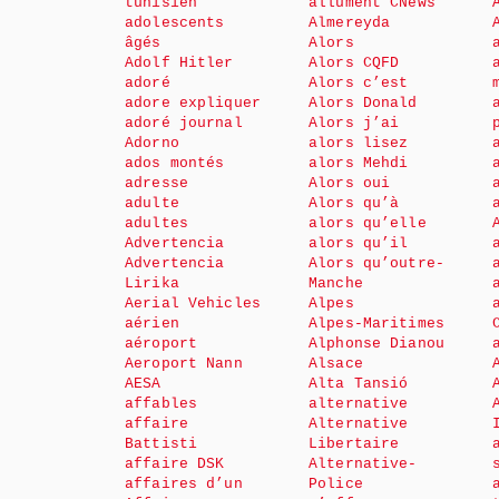
tunisien
allument CNews
adolescents
Almereyda
âgés
Alors
Adolf Hitler
Alors CQFD
adoré
Alors c’est
adore expliquer
Alors Donald
adoré journal
Alors j’ai
Adorno
alors lisez
ados montés
alors Mehdi
adresse
Alors oui
adulte
Alors qu’à
adultes
alors qu’elle
Advertencia
alors qu’il
Advertencia
Alors qu’outre-
Lirika
Manche
Aerial Vehicles
Alpes
aérien
Alpes-Maritimes
aéroport
Alphonse Dianou
Aeroport Nann
Alsace
AESA
Alta Tansió
affables
alternative
affaire
Alternative
Battisti
Libertaire
affaire DSK
Alternative-
affaires d’un
Police