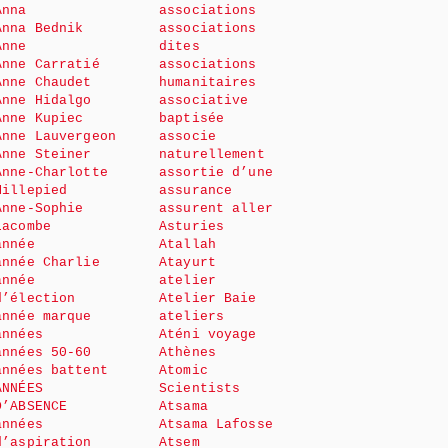
Anna
associations
Anna Bednik
associations
Anne
dites
Anne Carratié
associations
Anne Chaudet
humanitaires
Anne Hidalgo
associative
Anne Kupiec
baptisée
Anne Lauvergeon
associe
Anne Steiner
naturellement
Anne-Charlotte
assortie d’une
Millepied
assurance
Anne-Sophie
assurent aller
Lacombe
Asturies
année
Atallah
année Charlie
Atayurt
année
atelier
d’élection
Atelier Baie
année marque
ateliers
années
Aténi voyage
années 50-60
Athènes
années battent
Atomic
ANNÉES
Scientists
D’ABSENCE
Atsama
années
Atsama Lafosse
d’aspiration
Atsem