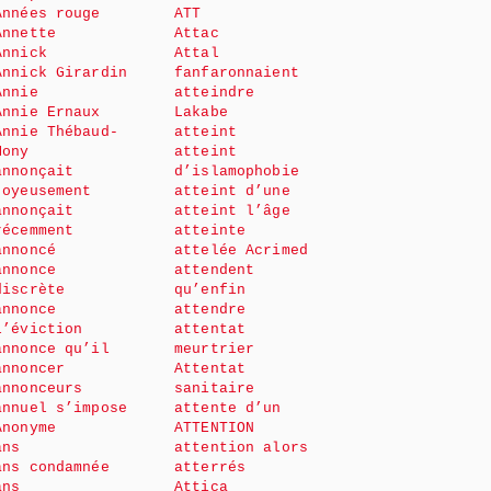
Années rouge
ATT
Annette
Attac
Annick
Attal
Annick Girardin
fanfaronnaient
Annie
atteindre
Annie Ernaux
Lakabe
Annie Thébaud-
atteint
Mony
atteint
annonçait
d’islamophobie
joyeusement
atteint d’une
annonçait
atteint l’âge
récemment
atteinte
annoncé
attelée Acrimed
annonce
attendent
discrète
qu’enfin
annonce
attendre
l’éviction
attentat
annonce qu’il
meurtrier
annoncer
Attentat
annonceurs
sanitaire
annuel s’impose
attente d’un
Anonyme
ATTENTION
ans
attention alors
ans condamnée
atterrés
ans
Attica