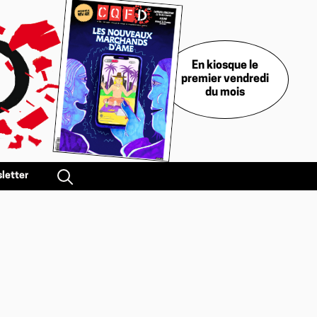
En kiosque le
premier vendredi
du mois
letter