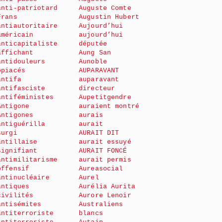
anti-patriotard
Auguste Comte
Frans
Augustin Hubert
antiautoritaire
Aujourd’hui
américain
aujourd’hui
anticapitaliste
députée
affichant
Aung San
antidouleurs
Aunoble
opiacés
AUPARAVANT
antifa
auparavant
antifasciste
directeur
antiféministes
Aupetitgendre
Antigone
auraient montré
Antigones
aurais
antiguérilla
aurait
surgi
AURAIT DIT
antillaise
aurait essuyé
signifiant
AURAIT FONCÉ
antimilitarisme
aurait permis
offensif
Aureasocial
antinucléaire
Aurel
antiques
Aurélia Aurita
civilités
Aurore Lenoir
antisémites
Australiens
antiterroriste
blancs