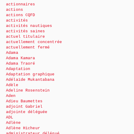
actionnaires
actions
actions CQFD
activités
activités nautiques
activités saines
actuel titulaire
actuellement concentrée
actuellement fermé
Adama
Adama Kamara
Adama Traoré
Adaptation
Adaptation graphique
Adélaïde Mukantabana
Adèle
Adeline Rosenstein
Aden
Adieu Baumettes
adjoint Gabriel
adjointe déléguée
ADL
Adlène
Adlène Hicheur
administrateur délégué