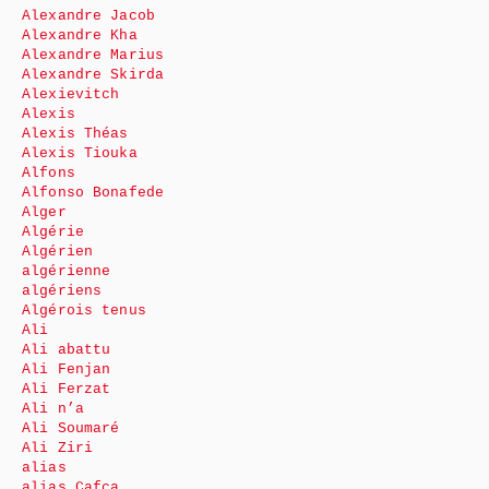
Alexandre Jacob
Alexandre Kha
Alexandre Marius
Alexandre Skirda
Alexievitch
Alexis
Alexis Théas
Alexis Tiouka
Alfons
Alfonso Bonafede
Alger
Algérie
Algérien
algérienne
algériens
Algérois tenus
Ali
Ali abattu
Ali Fenjan
Ali Ferzat
Ali n’a
Ali Soumaré
Ali Ziri
alias
alias Cafca