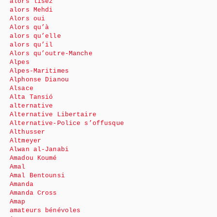
alors lisez
alors Mehdi
Alors oui
Alors qu’à
alors qu’elle
alors qu’il
Alors qu’outre-Manche
Alpes
Alpes-Maritimes
Alphonse Dianou
Alsace
Alta Tansió
alternative
Alternative Libertaire
Alternative-Police s’offusque
Althusser
Altmeyer
Alwan al-Janabi
Amadou Koumé
Amal
Amal Bentounsi
Amanda
Amanda Cross
Amap
amateurs bénévoles