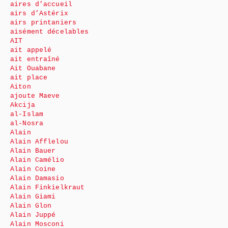
aires d’accueil
airs d’Astérix
airs printaniers
aisément décelables
AIT
ait appelé
ait entraîné
Ait Ouabane
ait place
Aiton
ajoute Maeve
Akcija
al-Islam
al-Nosra
Alain
Alain Afflelou
Alain Bauer
Alain Camélio
Alain Coine
Alain Damasio
Alain Finkielkraut
Alain Giami
Alain Glon
Alain Juppé
Alain Mosconi