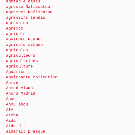
agréable oasis
agressé Nafissatou
agresser Nafissatou
agressifs tandis
agression
Agrexco
agricole
AGRICOLE PERDU
agricole située
agricoles
agriculteurs
agricultrices
agriculture
Aguarico
aguichante collection
Ahmed
Ahmed Alwan
Ahora Madrid
Ahou
Ahou ahou
AIA
Aïcha
Aida
Aida dit
aiderait presque