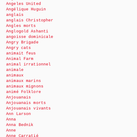
Angeles United
Angélique Huguin
anglais
anglais Christopher
Angles morts
Anglogold Ashanti
angoisse dominicale
Angry Brigade
Angry cats
animait feus
Animal Farm
animal irrationnel
animale
animaux
animaux marins
animaux mignons
animé Folklore
Anjouanais
Anjouanais morts
Anjouanais vivants
Ann Larson
Anna
Anna Bednik
Anne
Anne Carratié