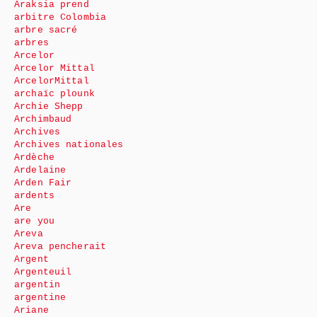
Araksia prend
arbitre Colombia
arbre sacré
arbres
Arcelor
Arcelor Mittal
ArcelorMittal
archaïc plounk
Archie Shepp
Archimbaud
Archives
Archives nationales
Ardèche
Ardelaine
Arden Fair
ardents
Are
are you
Areva
Areva pencherait
Argent
Argenteuil
argentin
argentine
Ariane