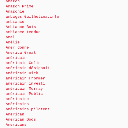
Amazon
Amazon Prime
Amazonie
ambages Guilhotina.info
ambiance
Ambiance Bois
ambiance tendue
Amel
Amélie
Amer donne
America Great
américain
américain Colin
américain désignait
américain Dick
américain Frommer
américain investi
américain Murray
américain Public
américaine
Américains
Américains pilotent
American
American Gods
Americans