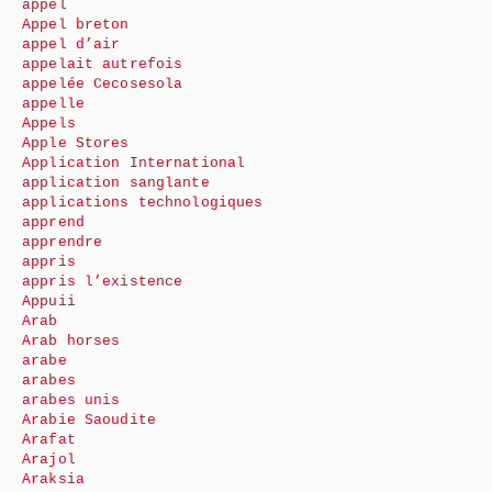
appel
Appel breton
appel d’air
appelait autrefois
appelée Cecosesola
appelle
Appels
Apple Stores
Application International
application sanglante
applications technologiques
apprend
apprendre
appris
appris l’existence
Appuii
Arab
Arab horses
arabe
arabes
arabes unis
Arabie Saoudite
Arafat
Arajol
Araksia