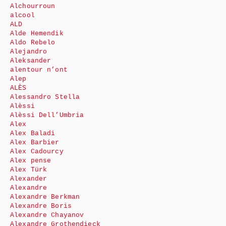
Alchourroun
alcool
ALD
Alde Hemendik
Aldo Rebelo
Alejandro
Aleksander
alentour n’ont
Alep
ALÈS
Alessandro Stella
Alèssi
Alèssi Dell’Umbria
Alex
Alex Baladi
Alex Barbier
Alex Cadourcy
Alex pense
Alex Türk
Alexander
Alexandre
Alexandre Berkman
Alexandre Boris
Alexandre Chayanov
Alexandre Grothendieck