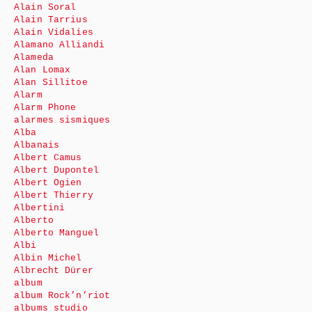
Alain Soral
Alain Tarrius
Alain Vidalies
Alamano Alliandi
Alameda
Alan Lomax
Alan Sillitoe
Alarm
Alarm Phone
alarmes sismiques
Alba
Albanais
Albert Camus
Albert Dupontel
Albert Ogien
Albert Thierry
Albertini
Alberto
Alberto Manguel
Albi
Albin Michel
Albrecht Dürer
album
album Rock’n’riot
albums studio