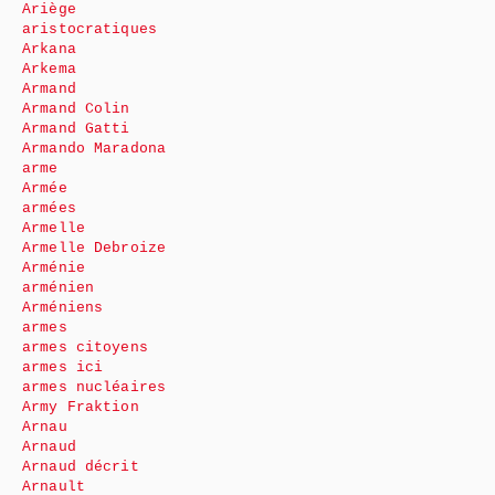
Ariège
aristocratiques
Arkana
Arkema
Armand
Armand Colin
Armand Gatti
Armando Maradona
arme
Armée
armées
Armelle
Armelle Debroize
Arménie
arménien
Arméniens
armes
armes citoyens
armes ici
armes nucléaires
Army Fraktion
Arnau
Arnaud
Arnaud décrit
Arnault