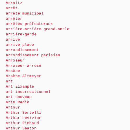
Arraitz
Arrêt
arrêté municipal
arrêter
arrêtés préfectoraux
arrière-arrière grand-oncle
arrière-garde
arrivé
arrive place
arrondissement
arrondissement parisien
Arroseur
Arroseur arrosé
Arsène
Arsène Altmeyer
art
Art Eixample
art insurrectionnel
art nouveau
Arte Radio
Arthur
Arthur Bertelli
Arthur Levivier
Arthur Rimbaud
Arthur Seaton