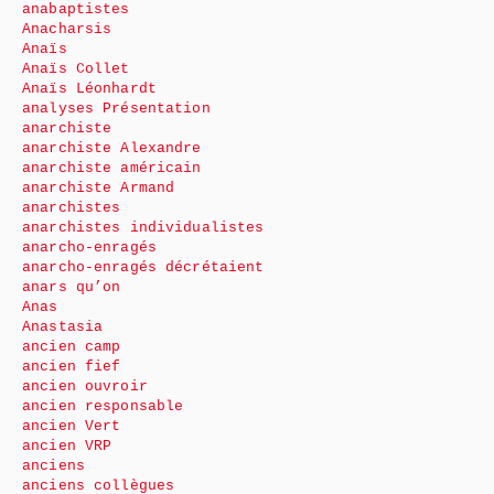
anabaptistes
Anacharsis
Anaïs
Anaïs Collet
Anaïs Léonhardt
analyses Présentation
anarchiste
anarchiste Alexandre
anarchiste américain
anarchiste Armand
anarchistes
anarchistes individualistes
anarcho-enragés
anarcho-enragés décrétaient
anars qu’on
Anas
Anastasia
ancien camp
ancien fief
ancien ouvroir
ancien responsable
ancien Vert
ancien VRP
anciens
anciens collègues