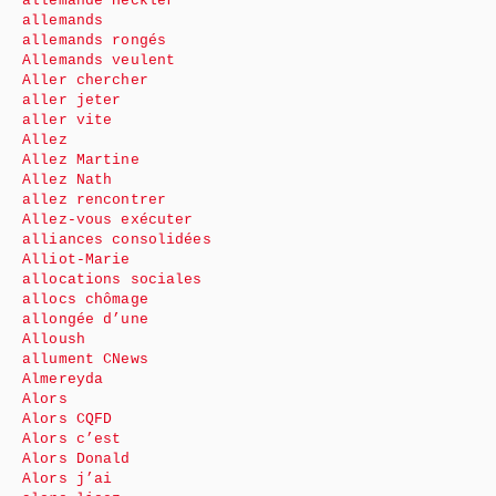
allemande Heckler
allemands
allemands rongés
Allemands veulent
Aller chercher
aller jeter
aller vite
Allez
Allez Martine
Allez Nath
allez rencontrer
Allez-vous exécuter
alliances consolidées
Alliot-Marie
allocations sociales
allocs chômage
allongée d’une
Alloush
allument CNews
Almereyda
Alors
Alors CQFD
Alors c’est
Alors Donald
Alors j’ai