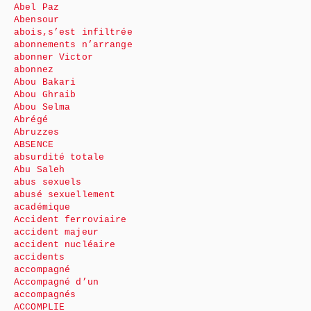
Abel Paz
Abensour
abois,s’est infiltrée
abonnements n’arrange
abonner Victor
abonnez
Abou Bakari
Abou Ghraib
Abou Selma
Abrégé
Abruzzes
ABSENCE
absurdité totale
Abu Saleh
abus sexuels
abusé sexuellement
académique
Accident ferroviaire
accident majeur
accident nucléaire
accidents
accompagné
Accompagné d’un
accompagnés
ACCOMPLIE