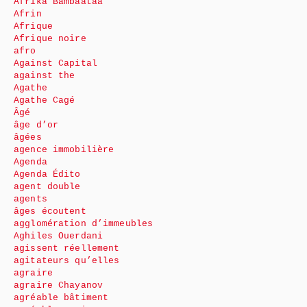
Afrika Bambaataa
Afrin
Afrique
Afrique noire
afro
Against Capital
against the
Agathe
Agathe Cagé
Âgé
âge d’or
âgées
agence immobilière
Agenda
Agenda Édito
agent double
agents
âges écoutent
agglomération d’immeubles
Aghiles Ouerdani
agissent réellement
agitateurs qu’elles
agraire
agraire Chayanov
agréable bâtiment