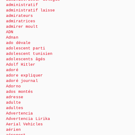
administratif
administratif laisse
admirateurs
admiratrices
admirer moult
ADN
Adnan
ado dévale
adolescent parti
adolescent tunisien
adolescents âgés
Adolf Hitler
adoré
adore expliquer
adoré journal
Adorno
ados montés
adresse
adulte
adultes
Advertencia
Advertencia Lirika
Aerial Vehicles
aérien