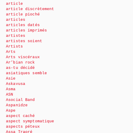
article
article discrètement
article pioché
articles
articles datés
articles imprimés
artistes
artistes soient
Artists
Arts
Arts viscéraux
Ar’bian rock
as-tu décidé
asiatiques semble
Asie
Askavusa
Asma
ASN
Asocial Band
Aspanidze
Aspe
aspect caché
aspect symptomatique
aspects péteux
Assa Traoré