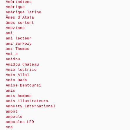
Amérindiens
Amérique
Amérique latine
Âmes d’Atala
âmes sortent
Ameziane
ami
ami lecteur
ami Sarkozy
ami Thomas
Ami.e
Amidou
Amidou Château
Amie lectrice
Amin Allal
Amin Dada
Amine Bentounsi
amis
amis hommes
amis illustrateurs
Amnesty International
amont
ampoule
ampoules LED
Ana