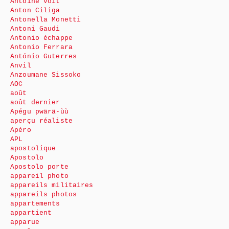
Antoine voit
Anton Ciliga
Antonella Monetti
Antoni Gaudi
Antonio échappe
Antonio Ferrara
António Guterres
Anvil
Anzoumane Sissoko
AOC
août
août dernier
Apégu pwärä-ùù
aperçu réaliste
Apéro
APL
apostolique
Apostolo
Apostolo porte
appareil photo
appareils militaires
appareils photos
appartements
appartient
apparue