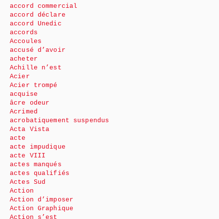
accord commercial
accord déclare
accord Unedic
accords
Accoules
accusé d’avoir
acheter
Achille n’est
Acier
Acier trompé
acquise
âcre odeur
Acrimed
acrobatiquement suspendus
Acta Vista
acte
acte impudique
acte VIII
actes manqués
actes qualifiés
Actes Sud
Action
Action d’imposer
Action Graphique
Action s’est