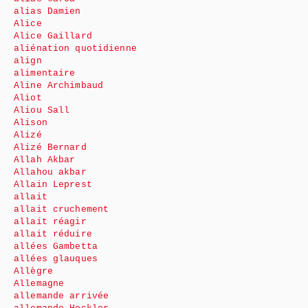
alias Damien
Alice
Alice Gaillard
aliénation quotidienne
align
alimentaire
Aline Archimbaud
Aliot
Aliou Sall
Alison
Alizé
Alizé Bernard
Allah Akbar
Allahou akbar
Allain Leprest
allait
allait cruchement
allait réagir
allait réduire
allées Gambetta
allées glauques
Allègre
Allemagne
allemande arrivée