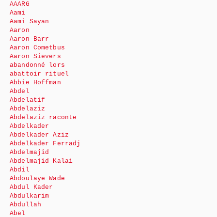
AAARG
Aami
Aami Sayan
Aaron
Aaron Barr
Aaron Cometbus
Aaron Sievers
abandonné lors
abattoir rituel
Abbie Hoffman
Abdel
Abdelatif
Abdelaziz
Abdelaziz raconte
Abdelkader
Abdelkader Aziz
Abdelkader Ferradj
Abdelmajid
Abdelmajid Kalai
Abdil
Abdoulaye Wade
Abdul Kader
Abdulkarim
Abdullah
Abel