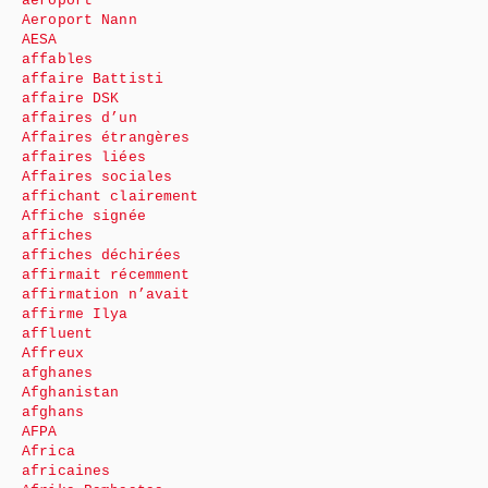
aéroport
Aeroport Nann
AESA
affables
affaire Battisti
affaire DSK
affaires d’un
Affaires étrangères
affaires liées
Affaires sociales
affichant clairement
Affiche signée
affiches
affiches déchirées
affirmait récemment
affirmation n’avait
affirme Ilya
affluent
Affreux
afghanes
Afghanistan
afghans
AFPA
Africa
africaines