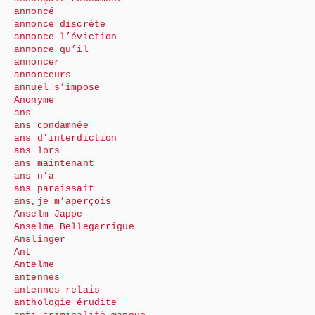
annoncé
annonce discrète
annonce l’éviction
annonce qu’il
annoncer
annonceurs
annuel s’impose
Anonyme
ans
ans condamnée
ans d’interdiction
ans lors
ans maintenant
ans n’a
ans paraissait
ans,je m’aperçois
Anselm Jappe
Anselme Bellegarrigue
Anslinger
Ant
Antelme
antennes
antennes relais
anthologie érudite