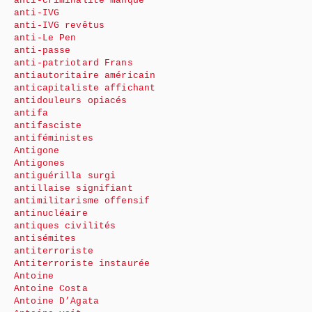
anti-criminalité manque
anti-IVG
anti-IVG revêtus
anti-Le Pen
anti-passe
anti-patriotard Frans
antiautoritaire américain
anticapitaliste affichant
antidouleurs opiacés
antifa
antifasciste
antiféministes
Antigone
Antigones
antiguérilla surgi
antillaise signifiant
antimilitarisme offensif
antinucléaire
antiques civilités
antisémites
antiterroriste
Antiterroriste instaurée
Antoine
Antoine Costa
Antoine D’Agata