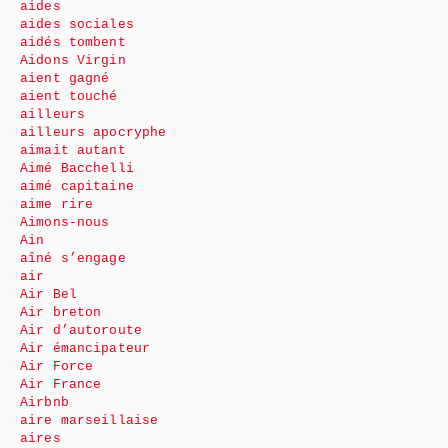
aides
aides sociales
aidés tombent
Aidons Virgin
aient gagné
aient touché
ailleurs
ailleurs apocryphe
aimait autant
Aimé Bacchelli
aimé capitaine
aime rire
Aimons-nous
Ain
aîné s’engage
air
Air Bel
Air breton
Air d’autoroute
Air émancipateur
Air Force
Air France
Airbnb
aire marseillaise
aires