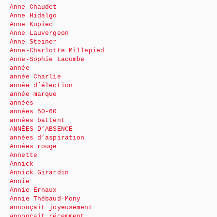
Anne Chaudet
Anne Hidalgo
Anne Kupiec
Anne Lauvergeon
Anne Steiner
Anne-Charlotte Millepied
Anne-Sophie Lacombe
année
année Charlie
année d’élection
année marque
années
années 50-60
années battent
ANNÉES D’ABSENCE
années d’aspiration
Années rouge
Annette
Annick
Annick Girardin
Annie
Annie Ernaux
Annie Thébaud-Mony
annonçait joyeusement
annonçait récemment