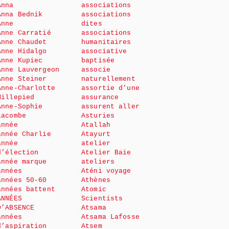
Anna
associations
Anna Bednik
associations
Anne
dites
Anne Carratié
associations
Anne Chaudet
humanitaires
Anne Hidalgo
associative
Anne Kupiec
baptisée
Anne Lauvergeon
associe
Anne Steiner
naturellement
Anne-Charlotte
assortie d’une
Millepied
assurance
Anne-Sophie
assurent aller
Lacombe
Asturies
année
Atallah
année Charlie
Atayurt
année
atelier
d’élection
Atelier Baie
année marque
ateliers
années
Aténi voyage
années 50-60
Athènes
années battent
Atomic
ANNÉES
Scientists
D’ABSENCE
Atsama
années
Atsama Lafosse
d’aspiration
Atsem