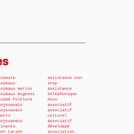
es
animale
assistance non-
animaux
stop
animaux marins
assistance
animaux mignons
téléphonique
animé Folklore
Asso
Anjouanais
associatif
Anjouanais
associatif
morts
culturel
Anjouanais
associatif
vivants
développé
Ann Larson
association