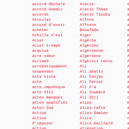
accord déclare
Alexis
accord Unedic
Alexis Théas
accords
Alexis Tiouka
Accoules
Alfons
accusé d’avoir
Alfonso
acheter
Bonafede
Achille n’est
Alger
Acier
Algérie
Acier trompé
Algérien
acquise
algérienne
âcre odeur
algériens
Acrimed
Algérois tenus
acrobatiquement
Ali
suspendus
Ali abattu
Acta Vista
Ali Fenjan
acte
Ali Ferzat
acte impudique
Ali n’a
acte VIII
Ali Soumaré
actes manqués
Ali Ziri
actes qualifiés
alias
Actes Sud
alias Cafca
Action
alias Damien
Action
Alice
d’imposer
Alice Gaillard
Action
aliénation