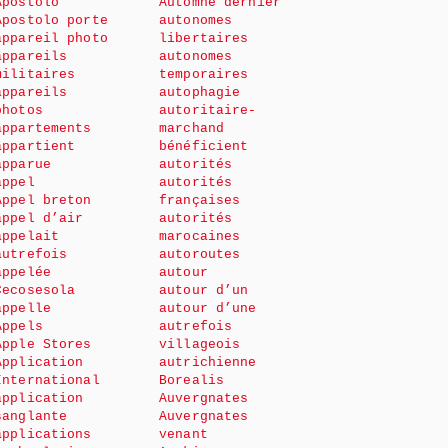
Apostolo
Automne dernier
Apostolo porte
autonomes
appareil photo
libertaires
appareils
autonomes
militaires
temporaires
appareils
autophagie
photos
autoritaire-
appartements
marchand
appartient
bénéficient
apparue
autorités
appel
autorités
Appel breton
françaises
appel d’air
autorités
appelait
marocaines
autrefois
autoroutes
appelée
autour
Cecosesola
autour d’un
appelle
autour d’une
Appels
autrefois
Apple Stores
villageois
Application
autrichienne
International
Borealis
application
Auvergnates
sanglante
Auvergnates
applications
venant