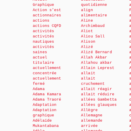
Graphique
quotidienne
Action s’est
align
actionnaires
alimentaire
actions
Aline
actions CQFD
Archimbaud
activités
Aliot
activités
Aliou Sall
nautiques
Alison
activités
Alizé
saines
Alizé Bernard
actuel
Allah Akbar
titulaire
Allahou akbar
actuellement
Allain Leprest
concentrée
allait
actuellement
allait
fermé
cruchement
Adama
allait réagir
Adama Kamara
allait réduire
Adama Traoré
allées Gambetta
Adaptation
allées glauques
Adaptation
Allègre
graphique
Allemagne
Adélaïde
allemande
Mukantabana
arrivée