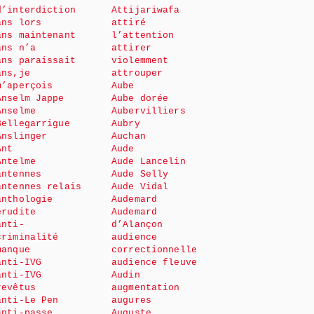
d’interdiction
Attijariwafa
ans lors
attiré
ans maintenant
l’attention
ans n’a
attirer
ans paraissait
violemment
ans,je
attrouper
m’aperçois
Aube
Anselm Jappe
Aube dorée
Anselme
Aubervilliers
Bellegarrigue
Aubry
Anslinger
Auchan
Ant
Aude
Antelme
Aude Lancelin
antennes
Aude Selly
antennes relais
Aude Vidal
anthologie
Audemard
érudite
Audemard
anti-
d’Alançon
criminalité
audience
manque
correctionnelle
anti-IVG
audience fleuve
anti-IVG
Audin
revêtus
augmentation
anti-Le Pen
augures
anti-passe
Auguste