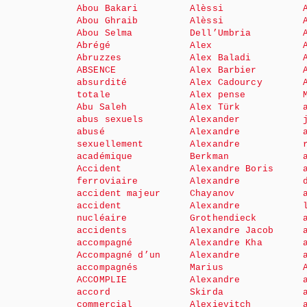
Abou Bakari
Alèssi
Abou Ghraib
Alèssi
Abou Selma
Dell’Umbria
Abrégé
Alex
Abruzzes
Alex Baladi
ABSENCE
Alex Barbier
absurdité
Alex Cadourcy
totale
Alex pense
Abu Saleh
Alex Türk
abus sexuels
Alexander
abusé
Alexandre
sexuellement
Alexandre
académique
Berkman
Accident
Alexandre Boris
ferroviaire
Alexandre
accident majeur
Chayanov
accident
Alexandre
nucléaire
Grothendieck
accidents
Alexandre Jacob
accompagné
Alexandre Kha
Accompagné d’un
Alexandre
accompagnés
Marius
ACCOMPLIE
Alexandre
accord
Skirda
commercial
Alexievitch