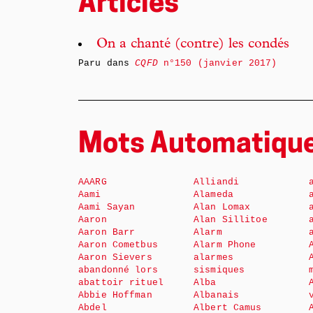
Articles
On a chanté (contre) les condés
Paru dans
CQFD
n°150 (janvier 2017)
Mots Automatiqu
AAARG
Alliandi
Aami
Alameda
Aami Sayan
Alan Lomax
Aaron
Alan Sillitoe
Aaron Barr
Alarm
Aaron Cometbus
Alarm Phone
Aaron Sievers
alarmes
abandonné lors
sismiques
abattoir rituel
Alba
Abbie Hoffman
Albanais
Abdel
Albert Camus