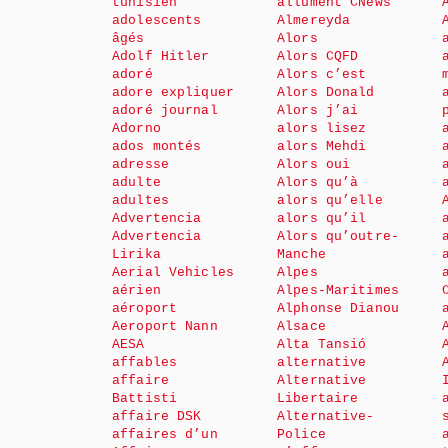
tunisien
allument CNews
adolescents
Almereyda
âgés
Alors
Adolf Hitler
Alors CQFD
adoré
Alors c’est
adore expliquer
Alors Donald
adoré journal
Alors j’ai
Adorno
alors lisez
ados montés
alors Mehdi
adresse
Alors oui
adulte
Alors qu’à
adultes
alors qu’elle
Advertencia
alors qu’il
Advertencia
Alors qu’outre-
Lirika
Manche
Aerial Vehicles
Alpes
aérien
Alpes-Maritimes
aéroport
Alphonse Dianou
Aeroport Nann
Alsace
AESA
Alta Tansió
affables
alternative
affaire
Alternative
Battisti
Libertaire
affaire DSK
Alternative-
affaires d’un
Police