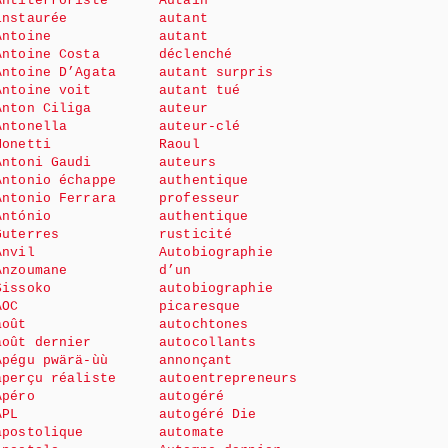
Antiterroriste
Autain
instaurée
autant
Antoine
autant
Antoine Costa
déclenché
Antoine D’Agata
autant surpris
Antoine voit
autant tué
Anton Ciliga
auteur
Antonella
auteur-clé
Monetti
Raoul
Antoni Gaudi
auteurs
Antonio échappe
authentique
Antonio Ferrara
professeur
António
authentique
Guterres
rusticité
Anvil
Autobiographie
Anzoumane
d’un
Sissoko
autobiographie
AOC
picaresque
août
autochtones
août dernier
autocollants
Apégu pwärä-ùù
annonçant
aperçu réaliste
autoentrepreneurs
Apéro
autogéré
APL
autogéré Die
apostolique
automate