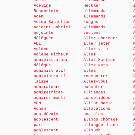
Adèle
allemande
Adeline
Heckler
Rosenstein
allemands
Aden
allemands
Adieu Baumettes
rongés
adjoint Gabriel
Allemands
adjointe
veulent
déléguée
Aller chercher
ADL
aller jeter
Adlène
aller vite
Adlène Hicheur
Allez
administrateur
Allez Martine
délégué
Allez Nath
administratif
allez
administratif
rencontrer
laisse
Allez-vous
admirateurs
exécuter
admiratrices
alliances
admirer moult
consolidées
ADN
Alliot-Marie
Adnan
allocations
ado dévale
sociales
adolescent
allocs chômage
parti
allongée d’une
adolescent
Alloush