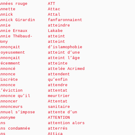
Années rouge
ATT
Annette
Attac
Annick
Attal
Annick Girardin
fanfaronnaient
Annie
atteindre
Annie Ernaux
Lakabe
Annie Thébaud-
atteint
Mony
atteint
annonçait
d’islamophobie
joyeusement
atteint d’une
annonçait
atteint l’âge
récemment
atteinte
annoncé
attelée Acrimed
annonce
attendent
discrète
qu’enfin
annonce
attendre
l’éviction
attentat
annonce qu’il
meurtrier
annoncer
Attentat
annonceurs
sanitaire
annuel s’impose
attente d’un
Anonyme
ATTENTION
ans
attention alors
ans condamnée
atterrés
ans
Attica