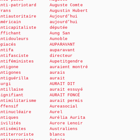
anti-patriotard
Auguste Comte
Frans
Augustin Hubert
antiautoritaire
Aujourd’hui
américain
aujourd’hui
anticapitaliste
députée
affichant
Aung San
antidouleurs
Aunoble
opiacés
AUPARAVANT
antifa
auparavant
antifasciste
directeur
antiféministes
Aupetitgendre
Antigone
auraient montré
Antigones
aurais
antiguérilla
aurait
surgi
AURAIT DIT
antillaise
aurait essuyé
signifiant
AURAIT FONCÉ
antimilitarisme
aurait permis
offensif
Aureasocial
antinucléaire
Aurel
antiques
Aurélia Aurita
civilités
Aurore Lenoir
antisémites
Australiens
antiterroriste
blancs