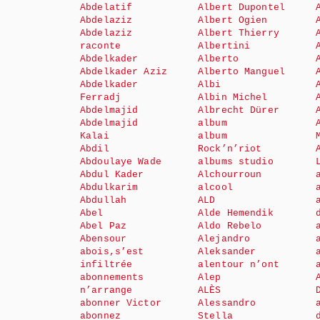
Abdelatif
Albert Dupontel
Abdelaziz
Albert Ogien
Abdelaziz
Albert Thierry
raconte
Albertini
Abdelkader
Alberto
Abdelkader Aziz
Alberto Manguel
Abdelkader
Albi
Ferradj
Albin Michel
Abdelmajid
Albrecht Dürer
Abdelmajid
album
Kalai
album
Abdil
Rock’n’riot
Abdoulaye Wade
albums studio
Abdul Kader
Alchourroun
Abdulkarim
alcool
Abdullah
ALD
Abel
Alde Hemendik
Abel Paz
Aldo Rebelo
Abensour
Alejandro
abois,s’est
Aleksander
infiltrée
alentour n’ont
abonnements
Alep
n’arrange
ALÈS
abonner Victor
Alessandro
abonnez
Stella