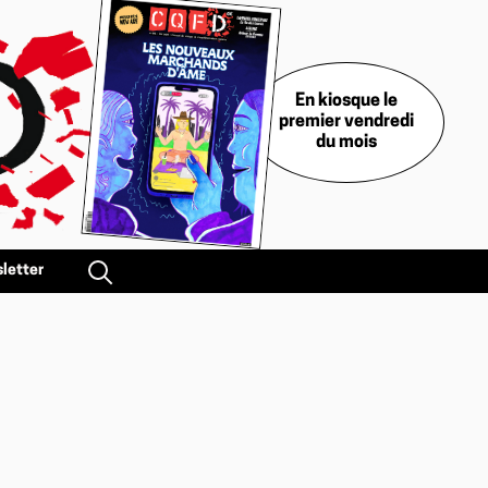
En kiosque le
premier vendredi
du mois
letter