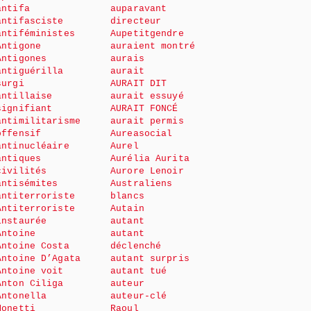
antifa
auparavant
antifasciste
directeur
antiféministes
Aupetitgendre
Antigone
auraient montré
Antigones
aurais
antiguérilla
aurait
surgi
AURAIT DIT
antillaise
aurait essuyé
signifiant
AURAIT FONCÉ
antimilitarisme
aurait permis
offensif
Aureasocial
antinucléaire
Aurel
antiques
Aurélia Aurita
civilités
Aurore Lenoir
antisémites
Australiens
antiterroriste
blancs
Antiterroriste
Autain
instaurée
autant
Antoine
autant
Antoine Costa
déclenché
Antoine D’Agata
autant surpris
Antoine voit
autant tué
Anton Ciliga
auteur
Antonella
auteur-clé
Monetti
Raoul