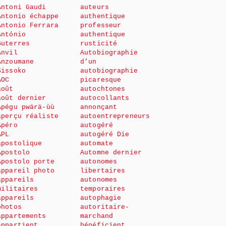
Antoni Gaudi
auteurs
Antonio échappe
authentique
Antonio Ferrara
professeur
António
authentique
Guterres
rusticité
Anvil
Autobiographie
Anzoumane
d’un
Sissoko
autobiographie
AOC
picaresque
août
autochtones
août dernier
autocollants
Apégu pwärä-ùù
annonçant
aperçu réaliste
autoentrepreneurs
Apéro
autogéré
APL
autogéré Die
apostolique
automate
Apostolo
Automne dernier
Apostolo porte
autonomes
appareil photo
libertaires
appareils
autonomes
militaires
temporaires
appareils
autophagie
photos
autoritaire-
appartements
marchand
appartient
bénéficient