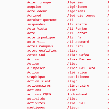
Acier trompé
Algérien
acquise
algérienne
âcre odeur
algériens
Acrimed
Algérois tenus
acrobatiquement
Ali
suspendus
Ali abattu
Acta Vista
Ali Fenjan
acte
Ali Ferzat
acte impudique
Ali n’a
acte VIII
Ali Soumaré
actes manqués
Ali Ziri
actes qualifiés
alias
Actes Sud
alias Cafca
Action
alias Damien
Action
Alice
d’imposer
Alice Gaillard
Action
aliénation
Graphique
quotidienne
Action s’est
align
actionnaires
alimentaire
actions
Aline
actions CQFD
Archimbaud
activités
Aliot
activités
Aliou Sall
nautiques
Alison