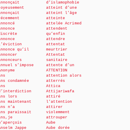
annonçait
d’islamophobie
joyeusement
atteint d’une
annonçait
atteint l’âge
récemment
atteinte
annoncé
attelée Acrimed
annonce
attendent
discrète
qu’enfin
annonce
attendre
l’éviction
attentat
annonce qu’il
meurtrier
annoncer
Attentat
annonceurs
sanitaire
annuel s’impose
attente d’un
Anonyme
ATTENTION
ans
attention alors
ans condamnée
atterrés
ans
Attica
d’interdiction
Attijariwafa
ans lors
attiré
ans maintenant
l’attention
ans n’a
attirer
ans paraissait
violemment
ans,je
attrouper
m’aperçois
Aube
Anselm Jappe
Aube dorée