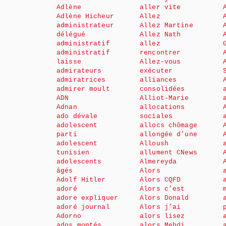
Adlène
aller vite
Adlène Hicheur
Allez
administrateur
Allez Martine
délégué
Allez Nath
administratif
allez
administratif
rencontrer
laisse
Allez-vous
admirateurs
exécuter
admiratrices
alliances
admirer moult
consolidées
ADN
Alliot-Marie
Adnan
allocations
ado dévale
sociales
adolescent
allocs chômage
parti
allongée d’une
adolescent
Alloush
tunisien
allument CNews
adolescents
Almereyda
âgés
Alors
Adolf Hitler
Alors CQFD
adoré
Alors c’est
adore expliquer
Alors Donald
adoré journal
Alors j’ai
Adorno
alors lisez
ados montés
alors Mehdi