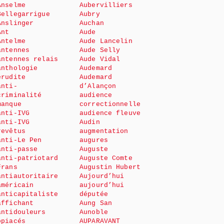
Anselme
Aubervilliers
Bellegarrigue
Aubry
Anslinger
Auchan
Ant
Aude
Antelme
Aude Lancelin
antennes
Aude Selly
antennes relais
Aude Vidal
anthologie
Audemard
érudite
Audemard
anti-
d’Alançon
criminalité
audience
manque
correctionnelle
anti-IVG
audience fleuve
anti-IVG
Audin
revêtus
augmentation
anti-Le Pen
augures
anti-passe
Auguste
anti-patriotard
Auguste Comte
Frans
Augustin Hubert
antiautoritaire
Aujourd’hui
américain
aujourd’hui
anticapitaliste
députée
affichant
Aung San
antidouleurs
Aunoble
opiacés
AUPARAVANT