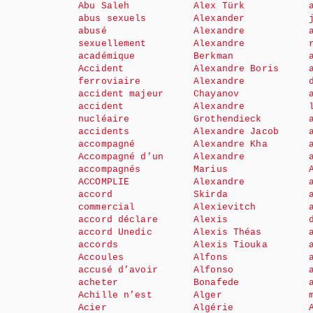
Abu Saleh
Alex Türk
abus sexuels
Alexander
abusé
Alexandre
sexuellement
Alexandre
académique
Berkman
Accident
Alexandre Boris
ferroviaire
Alexandre
accident majeur
Chayanov
accident
Alexandre
nucléaire
Grothendieck
accidents
Alexandre Jacob
accompagné
Alexandre Kha
Accompagné d’un
Alexandre
accompagnés
Marius
ACCOMPLIE
Alexandre
accord
Skirda
commercial
Alexievitch
accord déclare
Alexis
accord Unedic
Alexis Théas
accords
Alexis Tiouka
Accoules
Alfons
accusé d’avoir
Alfonso
acheter
Bonafede
Achille n’est
Alger
Acier
Algérie