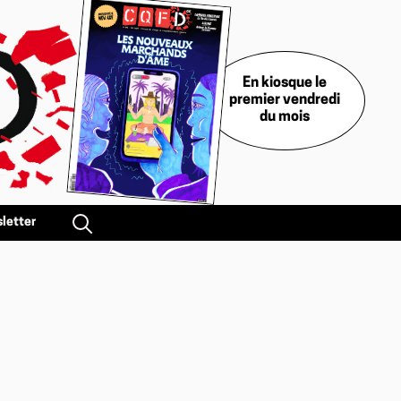
En kiosque le
premier vendredi
du mois
letter