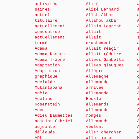
activités
Alizé
saines
Alizé Bernard
actuel
Allah Akbar
titulaire
Allahou akbar
actuellement
Allain Leprest
concentrée
allait
actuellement
allait
fermé
cruchement
Adama
allait réagir
Adama Kamara
allait réduire
Adama Traoré
allées Gambetta
Adaptation
allées glauques
Adaptation
Allègre
graphique
Allemagne
Adélaïde
allemande
Mukantabana
arrivée
Adèle
allemande
Adeline
Heckler
Rosenstein
allemands
Aden
allemands
Adieu Baumettes
rongés
adjoint Gabriel
Allemands
adjointe
veulent
déléguée
Aller chercher
ADL
aller jeter