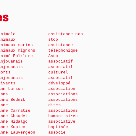
es
animale
assistance non-
animaux
stop
animaux marins
assistance
animaux mignons
téléphonique
animé Folklore
Asso
Anjouanais
associatif
Anjouanais
associatif
morts
culturel
Anjouanais
associatif
vivants
développé
Ann Larson
association
Anna
associations
Anna Bednik
associations
Anne
dites
Anne Carratié
associations
Anne Chaudet
humanitaires
Anne Hidalgo
associative
Anne Kupiec
baptisée
Anne Lauvergeon
associe