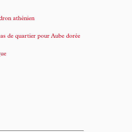
udron athénien
pas de quartier pour Aube dorée
que