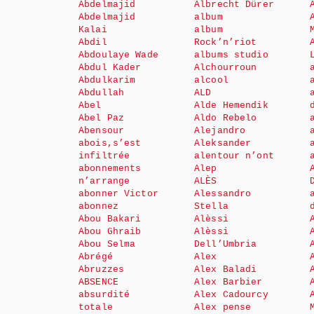
Abdelmajid
Albrecht Dürer
Abdelmajid
album
Kalai
album
Abdil
Rock’n’riot
Abdoulaye Wade
albums studio
Abdul Kader
Alchourroun
Abdulkarim
alcool
Abdullah
ALD
Abel
Alde Hemendik
Abel Paz
Aldo Rebelo
Abensour
Alejandro
abois,s’est
Aleksander
infiltrée
alentour n’ont
abonnements
Alep
n’arrange
ALÈS
abonner Victor
Alessandro
abonnez
Stella
Abou Bakari
Alèssi
Abou Ghraib
Alèssi
Abou Selma
Dell’Umbria
Abrégé
Alex
Abruzzes
Alex Baladi
ABSENCE
Alex Barbier
absurdité
Alex Cadourcy
totale
Alex pense