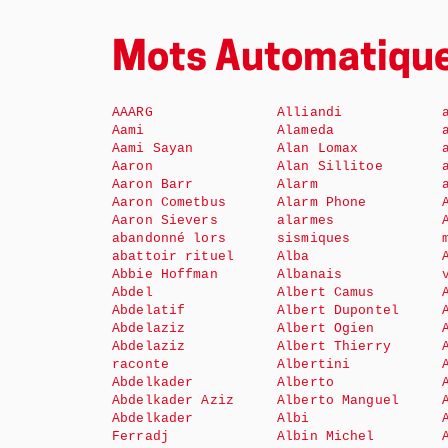
Mots Automatiqu
AAARG
Alliandi
Aami
Alameda
Aami Sayan
Alan Lomax
Aaron
Alan Sillitoe
Aaron Barr
Alarm
Aaron Cometbus
Alarm Phone
Aaron Sievers
alarmes
abandonné lors
sismiques
abattoir rituel
Alba
Abbie Hoffman
Albanais
Abdel
Albert Camus
Abdelatif
Albert Dupontel
Abdelaziz
Albert Ogien
Abdelaziz
Albert Thierry
raconte
Albertini
Abdelkader
Alberto
Abdelkader Aziz
Alberto Manguel
Abdelkader
Albi
Ferradj
Albin Michel