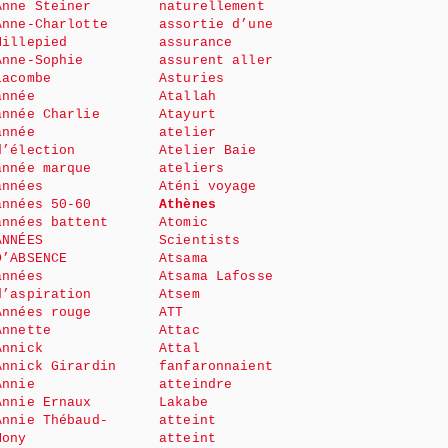
Anne Steiner
naturellement
Anne-Charlotte
assortie d’une
Millepied
assurance
Anne-Sophie
assurent aller
Lacombe
Asturies
année
Atallah
année Charlie
Atayurt
année
atelier
d’élection
Atelier Baie
année marque
ateliers
années
Aténi voyage
années 50-60
Athènes
années battent
Atomic
ANNÉES
Scientists
D’ABSENCE
Atsama
années
Atsama Lafosse
d’aspiration
Atsem
Années rouge
ATT
Annette
Attac
Annick
Attal
Annick Girardin
fanfaronnaient
Annie
atteindre
Annie Ernaux
Lakabe
Annie Thébaud-
atteint
Mony
atteint