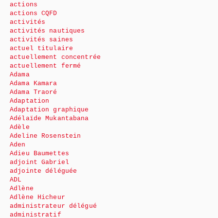
actions
actions CQFD
activités
activités nautiques
activités saines
actuel titulaire
actuellement concentrée
actuellement fermé
Adama
Adama Kamara
Adama Traoré
Adaptation
Adaptation graphique
Adélaïde Mukantabana
Adèle
Adeline Rosenstein
Aden
Adieu Baumettes
adjoint Gabriel
adjointe déléguée
ADL
Adlène
Adlène Hicheur
administrateur délégué
administratif