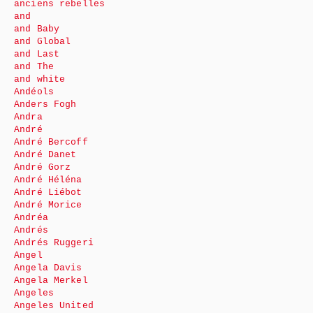
anciens rebelles
and
and Baby
and Global
and Last
and The
and white
Andéols
Anders Fogh
Andra
André
André Bercoff
André Danet
André Gorz
André Héléna
André Liébot
André Morice
Andréa
Andrés
Andrés Ruggeri
Angel
Angela Davis
Angela Merkel
Angeles
Angeles United