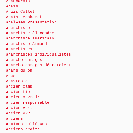
Anacharsis
Anaïs
Anaïs Collet
Anaïs Léonhardt
analyses Présentation
anarchiste
anarchiste Alexandre
anarchiste américain
anarchiste Armand
anarchistes
anarchistes individualistes
anarcho-enragés
anarcho-enragés décrétaient
anars qu’on
Anas
Anastasia
ancien camp
ancien fief
ancien ouvroir
ancien responsable
ancien Vert
ancien VRP
anciens
anciens collègues
anciens droits