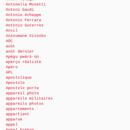
Antonella Monetti
Antoni Gaudi
Antonio échappe
Antonio Ferrara
António Guterres
Anvil
Anzoumane Sissoko
AOC
août
août dernier
Apégu pwärä-ùù
aperçu réaliste
Apéro
APL
apostolique
Apostolo
Apostolo porte
appareil photo
appareils militaires
appareils photos
appartements
appartient
apparue
appel
Appel breton