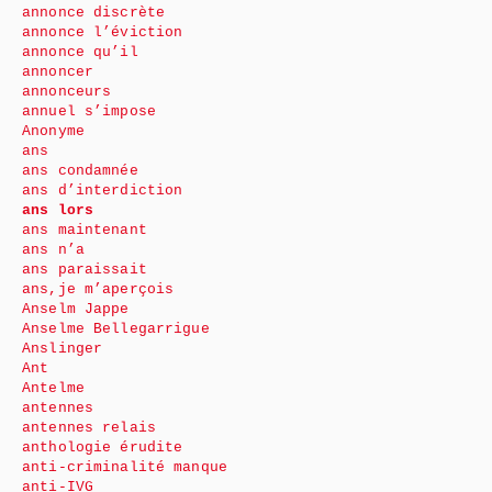
annonce discrète
annonce l’éviction
annonce qu’il
annoncer
annonceurs
annuel s’impose
Anonyme
ans
ans condamnée
ans d’interdiction
ans lors
ans maintenant
ans n’a
ans paraissait
ans,je m’aperçois
Anselm Jappe
Anselme Bellegarrigue
Anslinger
Ant
Antelme
antennes
antennes relais
anthologie érudite
anti-criminalité manque
anti-IVG