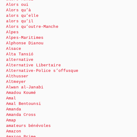
Alors oui
Alors qu’à
alors qu’elle
alors qu’il
Alors qu’outre-Manche
Alpes
Alpes-Maritimes
Alphonse Dianou
Alsace
Alta Tansió
alternative
Alternative Libertaire
Alternative-Police s’offusque
Althusser
Altmeyer
Alwan al-Janabi
Amadou Koumé
Amal
Amal Bentounsi
Amanda
Amanda Cross
Amap
amateurs bénévoles
Amazon
Amazon Prime