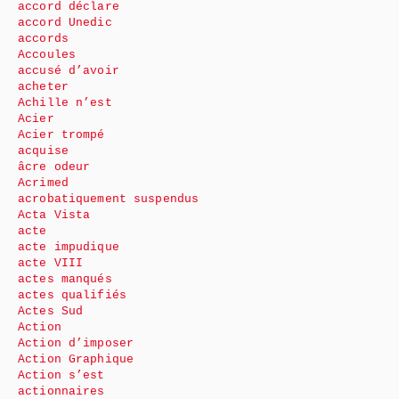
accord déclare
accord Unedic
accords
Accoules
accusé d’avoir
acheter
Achille n’est
Acier
Acier trompé
acquise
âcre odeur
Acrimed
acrobatiquement suspendus
Acta Vista
acte
acte impudique
acte VIII
actes manqués
actes qualifiés
Actes Sud
Action
Action d’imposer
Action Graphique
Action s’est
actionnaires