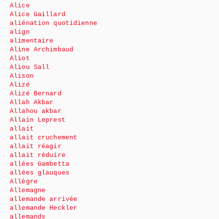
Alice
Alice Gaillard
aliénation quotidienne
align
alimentaire
Aline Archimbaud
Aliot
Aliou Sall
Alison
Alizé
Alizé Bernard
Allah Akbar
Allahou akbar
Allain Leprest
allait
allait cruchement
allait réagir
allait réduire
allées Gambetta
allées glauques
Allègre
Allemagne
allemande arrivée
allemande Heckler
allemands