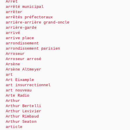
Arrêt
arrêté municipal
arrêter
arrêtés préfectoraux
arrière-arrière grand-oncle
arrière-garde
arrivé
arrive place
arrondissement
arrondissement parisien
Arroseur
Arroseur arrosé
Arsène
Arsène Altmeyer
art
Art Eixample
art insurrectionnel
art nouveau
Arte Radio
Arthur
Arthur Bertelli
Arthur Levivier
Arthur Rimbaud
Arthur Seaton
article