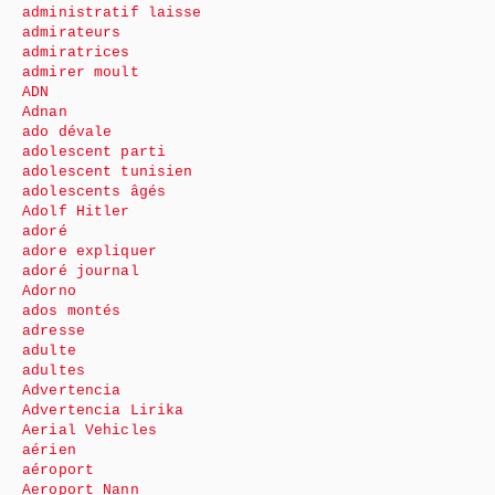
administratif laisse
admirateurs
admiratrices
admirer moult
ADN
Adnan
ado dévale
adolescent parti
adolescent tunisien
adolescents âgés
Adolf Hitler
adoré
adore expliquer
adoré journal
Adorno
ados montés
adresse
adulte
adultes
Advertencia
Advertencia Lirika
Aerial Vehicles
aérien
aéroport
Aeroport Nann