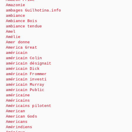
Amazonie
ambages Guilhotina.info
ambiance
Ambiance Bois
ambiance tendue
Amel
Amélie
Amer donne
America Great
américain
américain Colin
américain désignait
américain Dick
américain Frommer
américain investi
américain Murray
américain Public
américaine
Américains
Américains pilotent
American
American Gods
Americans
Amérindiens