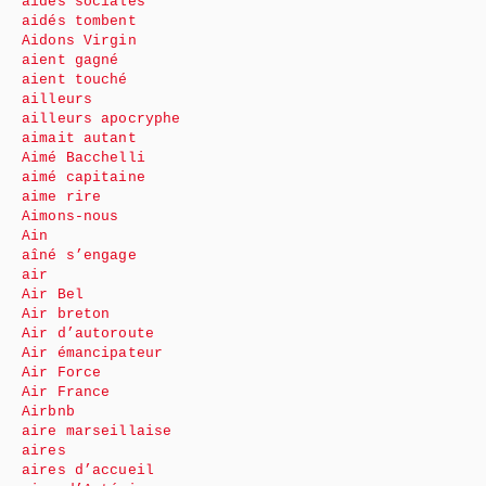
aides sociales
aidés tombent
Aidons Virgin
aient gagné
aient touché
ailleurs
ailleurs apocryphe
aimait autant
Aimé Bacchelli
aimé capitaine
aime rire
Aimons-nous
Ain
aîné s’engage
air
Air Bel
Air breton
Air d’autoroute
Air émancipateur
Air Force
Air France
Airbnb
aire marseillaise
aires
aires d’accueil