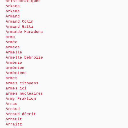
aristocratiques
Arkana
Arkema
Armand
Armand Colin
Armand Gatti
Armando Maradona
arme
Armée
armées
Armelle
Armelle Debroize
Arménie
arménien
Arméniens
armes
armes citoyens
armes ici
armes nucléaires
Army Fraktion
Arnau
Arnaud
Arnaud décrit
Arnault
Arraitz