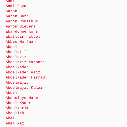
Aami
Aami Sayan
Aaron
Aaron Barr
Aaron Cometbus
Aaron Sievers
abandonné lors
abattoir rituel
Abbie Hoffman
Abdel
Abdelatif
Abdelaziz
Abdelaziz raconte
Abdelkader
Abdelkader Aziz
Abdelkader Ferradj
Abdelmajid
Abdelmajid Kalai
Abdil
Abdoulaye Wade
Abdul Kader
Abdulkarim
Abdullah
Abel
Abel Paz