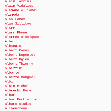
Alain Tarrius
Alain Vidalies
Alamano Alliandi
Alameda
Alan Lomax
Alan Sillitoe
Alarm
Alarm Phone
alarmes sismiques
Alba
Albanais
Albert Camus
Albert Dupontel
Albert Ogien
Albert Thierry
Albertini
Alberto
Alberto Manguel
Albi
Albin Michel
Albrecht Dürer
album
album Rock’n’riot
albums studio
Alchourroun