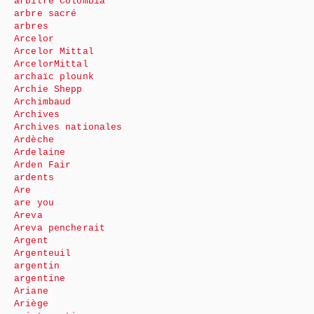
arbitre Colombia
arbre sacré
arbres
Arcelor
Arcelor Mittal
ArcelorMittal
archaïc plounk
Archie Shepp
Archimbaud
Archives
Archives nationales
Ardèche
Ardelaine
Arden Fair
ardents
Are
are you
Areva
Areva pencherait
Argent
Argenteuil
argentin
argentine
Ariane
Ariège