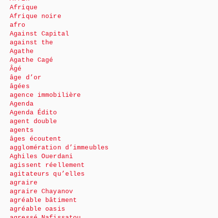
Afrique
Afrique noire
afro
Against Capital
against the
Agathe
Agathe Cagé
Âgé
âge d’or
âgées
agence immobilière
Agenda
Agenda Édito
agent double
agents
âges écoutent
agglomération d’immeubles
Aghiles Ouerdani
agissent réellement
agitateurs qu’elles
agraire
agraire Chayanov
agréable bâtiment
agréable oasis
agressé Nafissatou