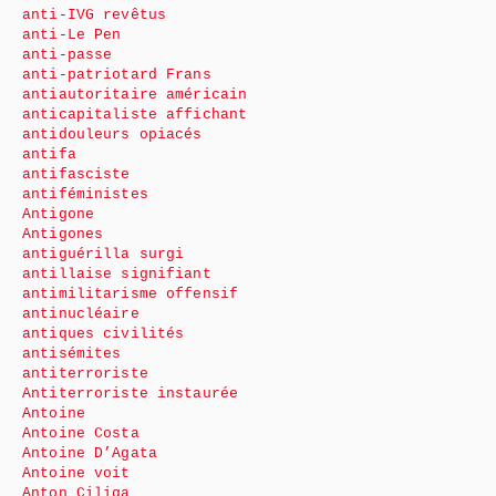
anti-IVG revêtus
anti-Le Pen
anti-passe
anti-patriotard Frans
antiautoritaire américain
anticapitaliste affichant
antidouleurs opiacés
antifa
antifasciste
antiféministes
Antigone
Antigones
antiguérilla surgi
antillaise signifiant
antimilitarisme offensif
antinucléaire
antiques civilités
antisémites
antiterroriste
Antiterroriste instaurée
Antoine
Antoine Costa
Antoine D’Agata
Antoine voit
Anton Ciliga