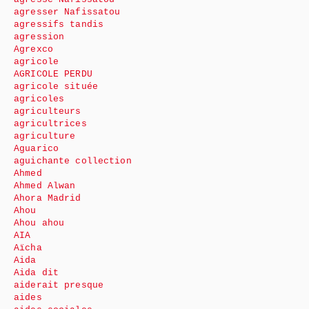
agresser Nafissatou
agressifs tandis
agression
Agrexco
agricole
AGRICOLE PERDU
agricole située
agricoles
agriculteurs
agricultrices
agriculture
Aguarico
aguichante collection
Ahmed
Ahmed Alwan
Ahora Madrid
Ahou
Ahou ahou
AIA
Aïcha
Aida
Aida dit
aiderait presque
aides