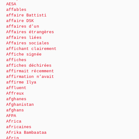
AESA
affables
affaire Battisti
affaire DSK
affaires d’un
Affaires étrangères
affaires liées
Affaires sociales
affichant clairement
Affiche signée
affiches
affiches déchirées
affirmait récemment
affirmation n’avait
affirme Ilya
affluent
Affreux
afghanes
Afghanistan
afghans
AFPA
Africa
africaines
Afrika Bambaataa
Afrin