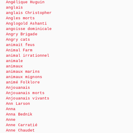
Angélique Huguin
anglais
anglais Christopher
Angles morts
Anglogold Ashanti
angoisse dominicale
Angry Brigade
Angry cats
animait feus
Animal Farm
animal irrationnel
animale
animaux
animaux marins
animaux mignons
animé Folklore
Anjouanais
Anjouanais morts
Anjouanais vivants
Ann Larson
Anna
Anna Bednik
Anne
Anne Carratié
Anne Chaudet