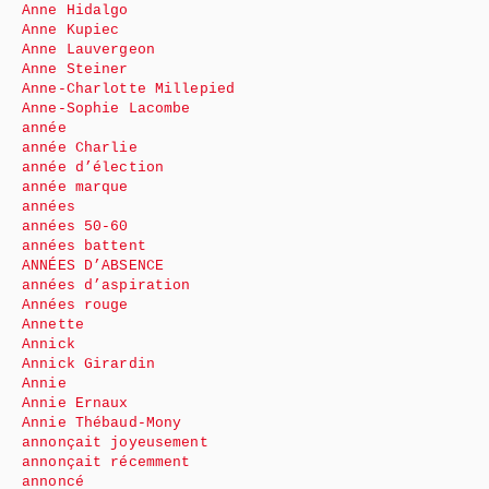
Anne Hidalgo
Anne Kupiec
Anne Lauvergeon
Anne Steiner
Anne-Charlotte Millepied
Anne-Sophie Lacombe
année
année Charlie
année d’élection
année marque
années
années 50-60
années battent
ANNÉES D’ABSENCE
années d’aspiration
Années rouge
Annette
Annick
Annick Girardin
Annie
Annie Ernaux
Annie Thébaud-Mony
annonçait joyeusement
annonçait récemment
annoncé