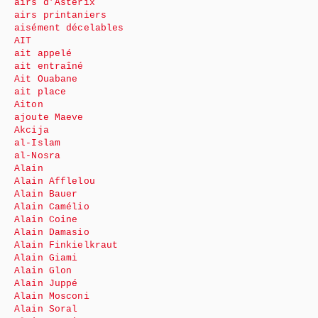
airs d’Astérix
airs printaniers
aisément décelables
AIT
ait appelé
ait entraîné
Ait Ouabane
ait place
Aiton
ajoute Maeve
Akcija
al-Islam
al-Nosra
Alain
Alain Afflelou
Alain Bauer
Alain Camélio
Alain Coine
Alain Damasio
Alain Finkielkraut
Alain Giami
Alain Glon
Alain Juppé
Alain Mosconi
Alain Soral