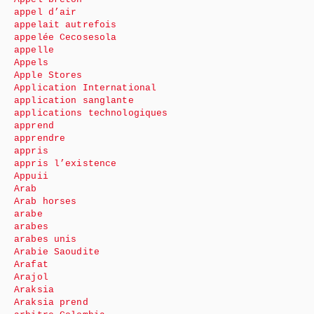
appel d’air
appelait autrefois
appelée Cecosesola
appelle
Appels
Apple Stores
Application International
application sanglante
applications technologiques
apprend
apprendre
appris
appris l’existence
Appuii
Arab
Arab horses
arabe
arabes
arabes unis
Arabie Saoudite
Arafat
Arajol
Araksia
Araksia prend