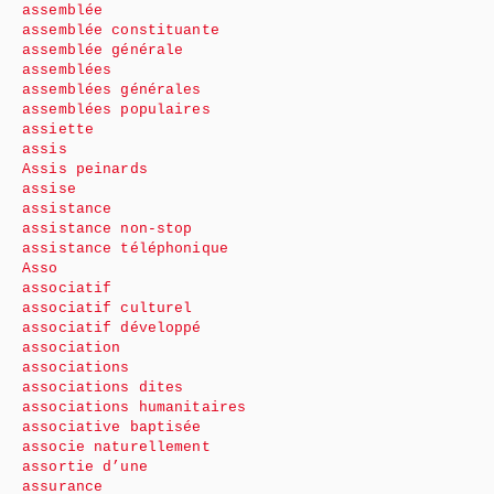
assemblée
assemblée constituante
assemblée générale
assemblées
assemblées générales
assemblées populaires
assiette
assis
Assis peinards
assise
assistance
assistance non-stop
assistance téléphonique
Asso
associatif
associatif culturel
associatif développé
association
associations
associations dites
associations humanitaires
associative baptisée
associe naturellement
assortie d’une
assurance