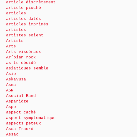
article discrètement
article pioché
articles
articles datés
articles imprimés
artistes
artistes soient
Artists
Arts
Arts viscéraux
Ar’bian rock
as-tu décidé
asiatiques semble
Asie
Askavusa
Asma
ASN
Asocial Band
Aspanidze
Aspe
aspect caché
aspect symptomatique
aspects péteux
Assa Traoré
Assad