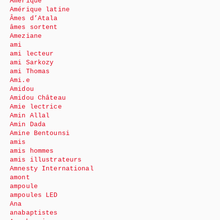
Amérique
Amérique latine
Âmes d’Atala
âmes sortent
Ameziane
ami
ami lecteur
ami Sarkozy
ami Thomas
Ami.e
Amidou
Amidou Château
Amie lectrice
Amin Allal
Amin Dada
Amine Bentounsi
amis
amis hommes
amis illustrateurs
Amnesty International
amont
ampoule
ampoules LED
Ana
anabaptistes