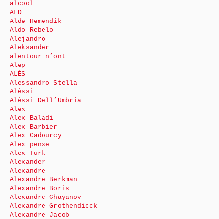
alcool
ALD
Alde Hemendik
Aldo Rebelo
Alejandro
Aleksander
alentour n’ont
Alep
ALÈS
Alessandro Stella
Alèssi
Alèssi Dell’Umbria
Alex
Alex Baladi
Alex Barbier
Alex Cadourcy
Alex pense
Alex Türk
Alexander
Alexandre
Alexandre Berkman
Alexandre Boris
Alexandre Chayanov
Alexandre Grothendieck
Alexandre Jacob