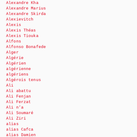
Alexandre Kha
Alexandre Marius
Alexandre Skirda
Alexievitch
Alexis
Alexis Théas
Alexis Tiouka
Alfons
Alfonso Bonafede
Alger
Algérie
Algérien
algérienne
algériens
Algérois tenus
Ali
Ali abattu
Ali Fenjan
Ali Ferzat
Ali n’a
Ali Soumaré
Ali Ziri
alias
alias Cafca
alias Damien