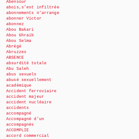
Abensour
abois,s’est infiltrée
abonnements n’arrange
abonner Victor
abonnez
Abou Bakari
Abou Ghraib
Abou Selma
Abrégé
Abruzzes
ABSENCE
absurdité totale
Abu Saleh
abus sexuels
abusé sexuellement
académique
Accident ferroviaire
accident majeur
accident nucléaire
accidents
accompagné
Accompagné d’un
accompagnés
ACCOMPLIE
accord commercial