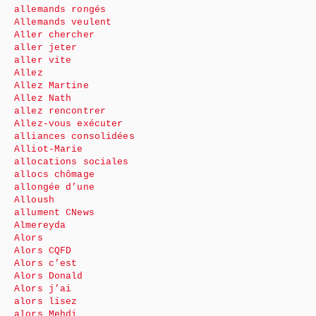
allemands rongés
Allemands veulent
Aller chercher
aller jeter
aller vite
Allez
Allez Martine
Allez Nath
allez rencontrer
Allez-vous exécuter
alliances consolidées
Alliot-Marie
allocations sociales
allocs chômage
allongée d’une
Alloush
allument CNews
Almereyda
Alors
Alors CQFD
Alors c’est
Alors Donald
Alors j’ai
alors lisez
alors Mehdi