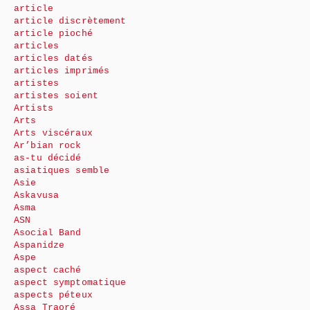
article
article discrètement
article pioché
articles
articles datés
articles imprimés
artistes
artistes soient
Artists
Arts
Arts viscéraux
Ar’bian rock
as-tu décidé
asiatiques semble
Asie
Askavusa
Asma
ASN
Asocial Band
Aspanidze
Aspe
aspect caché
aspect symptomatique
aspects péteux
Assa Traoré