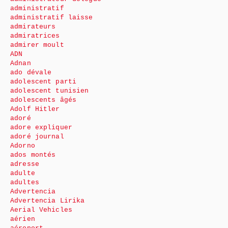
administratif
administratif laisse
admirateurs
admiratrices
admirer moult
ADN
Adnan
ado dévale
adolescent parti
adolescent tunisien
adolescents âgés
Adolf Hitler
adoré
adore expliquer
adoré journal
Adorno
ados montés
adresse
adulte
adultes
Advertencia
Advertencia Lirika
Aerial Vehicles
aérien