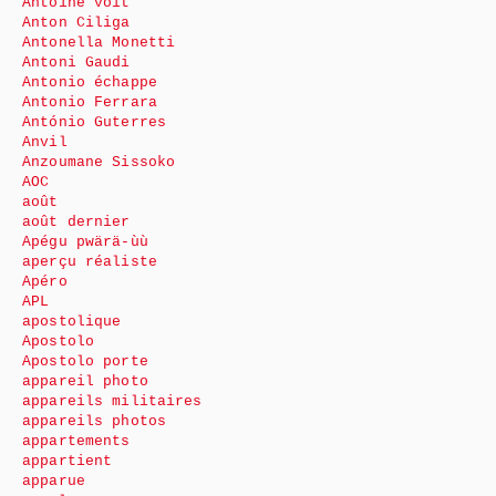
Antoine voit
Anton Ciliga
Antonella Monetti
Antoni Gaudi
Antonio échappe
Antonio Ferrara
António Guterres
Anvil
Anzoumane Sissoko
AOC
août
août dernier
Apégu pwärä-ùù
aperçu réaliste
Apéro
APL
apostolique
Apostolo
Apostolo porte
appareil photo
appareils militaires
appareils photos
appartements
appartient
apparue