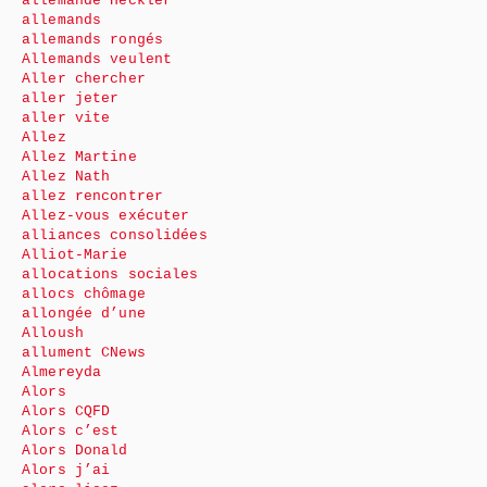
allemande Heckler
allemands
allemands rongés
Allemands veulent
Aller chercher
aller jeter
aller vite
Allez
Allez Martine
Allez Nath
allez rencontrer
Allez-vous exécuter
alliances consolidées
Alliot-Marie
allocations sociales
allocs chômage
allongée d’une
Alloush
allument CNews
Almereyda
Alors
Alors CQFD
Alors c’est
Alors Donald
Alors j’ai