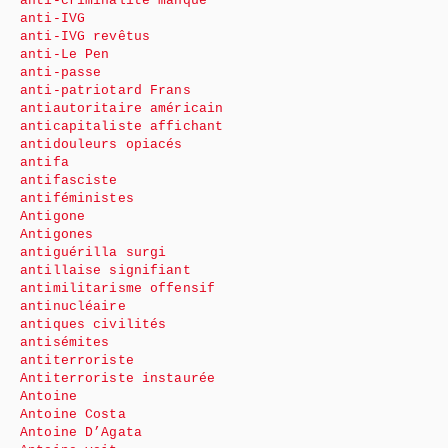
anti-criminalité manque
anti-IVG
anti-IVG revêtus
anti-Le Pen
anti-passe
anti-patriotard Frans
antiautoritaire américain
anticapitaliste affichant
antidouleurs opiacés
antifa
antifasciste
antiféministes
Antigone
Antigones
antiguérilla surgi
antillaise signifiant
antimilitarisme offensif
antinucléaire
antiques civilités
antisémites
antiterroriste
Antiterroriste instaurée
Antoine
Antoine Costa
Antoine D’Agata