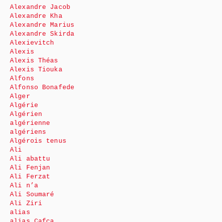
Alexandre Jacob
Alexandre Kha
Alexandre Marius
Alexandre Skirda
Alexievitch
Alexis
Alexis Théas
Alexis Tiouka
Alfons
Alfonso Bonafede
Alger
Algérie
Algérien
algérienne
algériens
Algérois tenus
Ali
Ali abattu
Ali Fenjan
Ali Ferzat
Ali n’a
Ali Soumaré
Ali Ziri
alias
alias Cafca