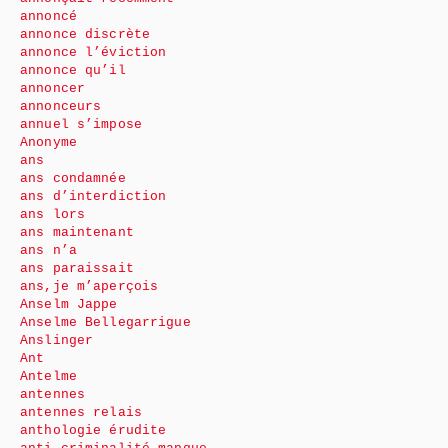
annoncé
annonce discrète
annonce l’éviction
annonce qu’il
annoncer
annonceurs
annuel s’impose
Anonyme
ans
ans condamnée
ans d’interdiction
ans lors
ans maintenant
ans n’a
ans paraissait
ans,je m’aperçois
Anselm Jappe
Anselme Bellegarrigue
Anslinger
Ant
Antelme
antennes
antennes relais
anthologie érudite