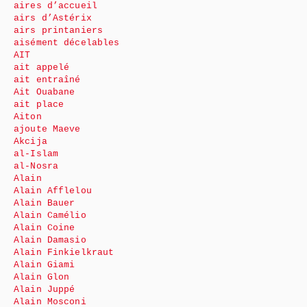
aires d’accueil
airs d’Astérix
airs printaniers
aisément décelables
AIT
ait appelé
ait entraîné
Ait Ouabane
ait place
Aiton
ajoute Maeve
Akcija
al-Islam
al-Nosra
Alain
Alain Afflelou
Alain Bauer
Alain Camélio
Alain Coine
Alain Damasio
Alain Finkielkraut
Alain Giami
Alain Glon
Alain Juppé
Alain Mosconi