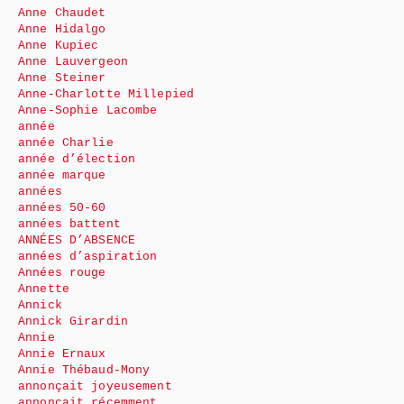
Anne Chaudet
Anne Hidalgo
Anne Kupiec
Anne Lauvergeon
Anne Steiner
Anne-Charlotte Millepied
Anne-Sophie Lacombe
année
année Charlie
année d’élection
année marque
années
années 50-60
années battent
ANNÉES D’ABSENCE
années d’aspiration
Années rouge
Annette
Annick
Annick Girardin
Annie
Annie Ernaux
Annie Thébaud-Mony
annonçait joyeusement
annonçait récemment