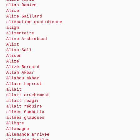
alias Damien
Alice
Alice Gaillard
aliénation quotidienne
align
alimentaire
Aline Archimbaud
Aliot
Aliou Sall
Alison
Alizé
Alizé Bernard
Allah Akbar
Allahou akbar
Allain Leprest
allait
allait cruchement
allait réagir
allait réduire
allées Gambetta
allées glauques
Allègre
Allemagne
allemande arrivée