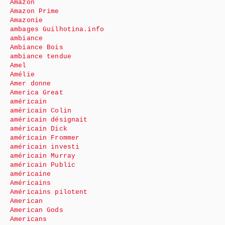
Amazon
Amazon Prime
Amazonie
ambages Guilhotina.info
ambiance
Ambiance Bois
ambiance tendue
Amel
Amélie
Amer donne
America Great
américain
américain Colin
américain désignait
américain Dick
américain Frommer
américain investi
américain Murray
américain Public
américaine
Américains
Américains pilotent
American
American Gods
Americans