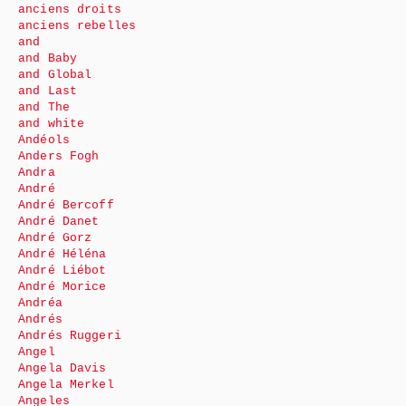
anciens droits
anciens rebelles
and
and Baby
and Global
and Last
and The
and white
Andéols
Anders Fogh
Andra
André
André Bercoff
André Danet
André Gorz
André Héléna
André Liébot
André Morice
Andréa
Andrés
Andrés Ruggeri
Angel
Angela Davis
Angela Merkel
Angeles