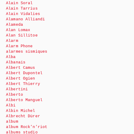
Alain Soral
Alain Tarrius
Alain Vidalies
Alamano Alliandi
Alameda
Alan Lomax
Alan Sillitoe
Alarm
Alarm Phone
alarmes sismiques
Alba
Albanais
Albert Camus
Albert Dupontel
Albert Ogien
Albert Thierry
Albertini
Alberto
Alberto Manguel
Albi
Albin Michel
Albrecht Dürer
album
album Rock’n’riot
albums studio