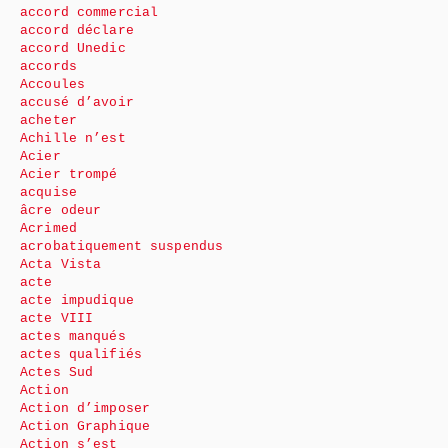
accord commercial
accord déclare
accord Unedic
accords
Accoules
accusé d’avoir
acheter
Achille n’est
Acier
Acier trompé
acquise
âcre odeur
Acrimed
acrobatiquement suspendus
Acta Vista
acte
acte impudique
acte VIII
actes manqués
actes qualifiés
Actes Sud
Action
Action d’imposer
Action Graphique
Action s’est