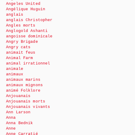
Angeles United
Angélique Huguin
anglais
anglais Christopher
Angles morts
Anglogold Ashanti
angoisse dominicale
Angry Brigade
Angry cats
animait feus
Animal Farm
animal irrationnel
animale
animaux
animaux marins
animaux mignons
animé Folklore
Anjouanais
Anjouanais morts
Anjouanais vivants
Ann Larson
Anna
Anna Bednik
Anne
Anne Carratié