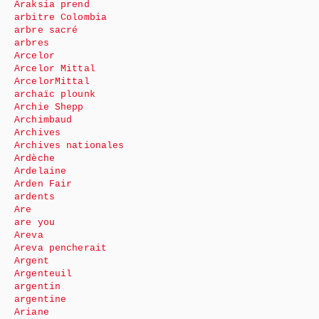
Araksia prend
arbitre Colombia
arbre sacré
arbres
Arcelor
Arcelor Mittal
ArcelorMittal
archaïc plounk
Archie Shepp
Archimbaud
Archives
Archives nationales
Ardèche
Ardelaine
Arden Fair
ardents
Are
are you
Areva
Areva pencherait
Argent
Argenteuil
argentin
argentine
Ariane