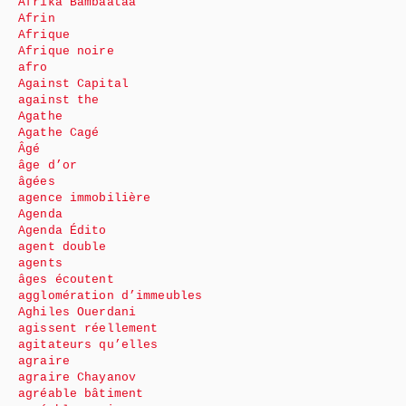
Afrika Bambaataa
Afrin
Afrique
Afrique noire
afro
Against Capital
against the
Agathe
Agathe Cagé
Âgé
âge d’or
âgées
agence immobilière
Agenda
Agenda Édito
agent double
agents
âges écoutent
agglomération d’immeubles
Aghiles Ouerdani
agissent réellement
agitateurs qu’elles
agraire
agraire Chayanov
agréable bâtiment