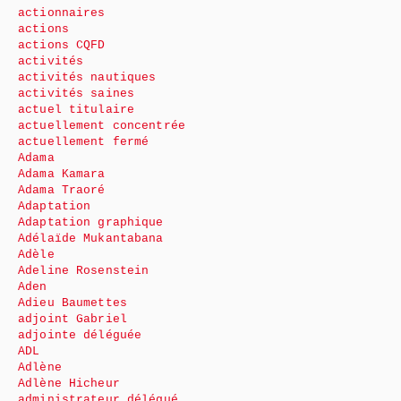
actionnaires
actions
actions CQFD
activités
activités nautiques
activités saines
actuel titulaire
actuellement concentrée
actuellement fermé
Adama
Adama Kamara
Adama Traoré
Adaptation
Adaptation graphique
Adélaïde Mukantabana
Adèle
Adeline Rosenstein
Aden
Adieu Baumettes
adjoint Gabriel
adjointe déléguée
ADL
Adlène
Adlène Hicheur
administrateur délégué