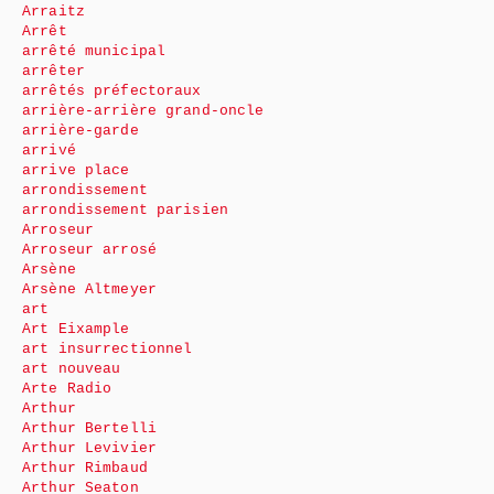
Arraitz
Arrêt
arrêté municipal
arrêter
arrêtés préfectoraux
arrière-arrière grand-oncle
arrière-garde
arrivé
arrive place
arrondissement
arrondissement parisien
Arroseur
Arroseur arrosé
Arsène
Arsène Altmeyer
art
Art Eixample
art insurrectionnel
art nouveau
Arte Radio
Arthur
Arthur Bertelli
Arthur Levivier
Arthur Rimbaud
Arthur Seaton