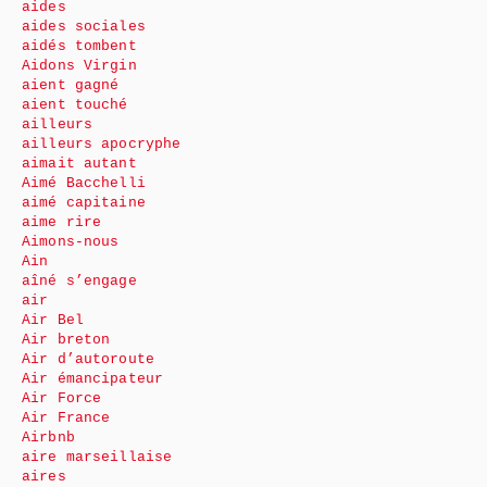
aides
aides sociales
aidés tombent
Aidons Virgin
aient gagné
aient touché
ailleurs
ailleurs apocryphe
aimait autant
Aimé Bacchelli
aimé capitaine
aime rire
Aimons-nous
Ain
aîné s’engage
air
Air Bel
Air breton
Air d’autoroute
Air émancipateur
Air Force
Air France
Airbnb
aire marseillaise
aires