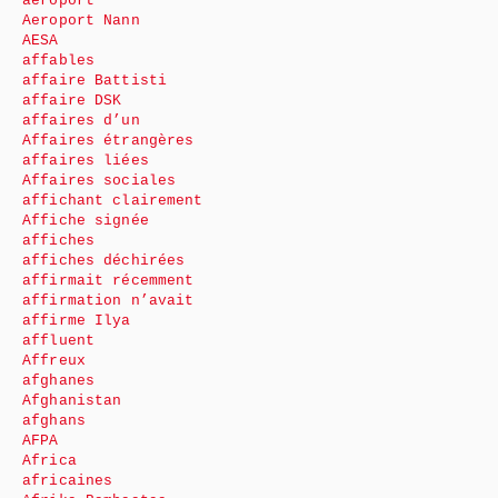
aéroport
Aeroport Nann
AESA
affables
affaire Battisti
affaire DSK
affaires d’un
Affaires étrangères
affaires liées
Affaires sociales
affichant clairement
Affiche signée
affiches
affiches déchirées
affirmait récemment
affirmation n’avait
affirme Ilya
affluent
Affreux
afghanes
Afghanistan
afghans
AFPA
Africa
africaines