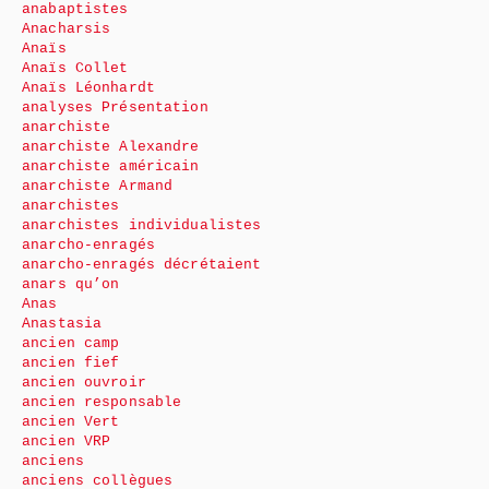
anabaptistes
Anacharsis
Anaïs
Anaïs Collet
Anaïs Léonhardt
analyses Présentation
anarchiste
anarchiste Alexandre
anarchiste américain
anarchiste Armand
anarchistes
anarchistes individualistes
anarcho-enragés
anarcho-enragés décrétaient
anars qu’on
Anas
Anastasia
ancien camp
ancien fief
ancien ouvroir
ancien responsable
ancien Vert
ancien VRP
anciens
anciens collègues