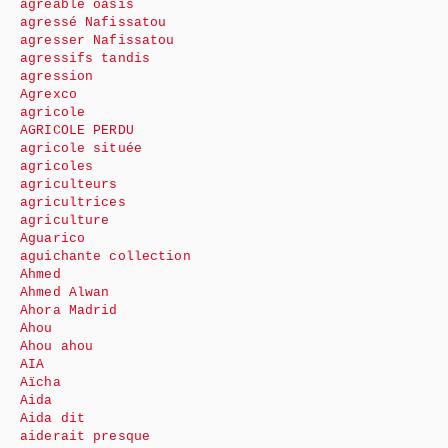
agréable oasis
agressé Nafissatou
agresser Nafissatou
agressifs tandis
agression
Agrexco
agricole
AGRICOLE PERDU
agricole située
agricoles
agriculteurs
agricultrices
agriculture
Aguarico
aguichante collection
Ahmed
Ahmed Alwan
Ahora Madrid
Ahou
Ahou ahou
AIA
Aïcha
Aida
Aida dit
aiderait presque