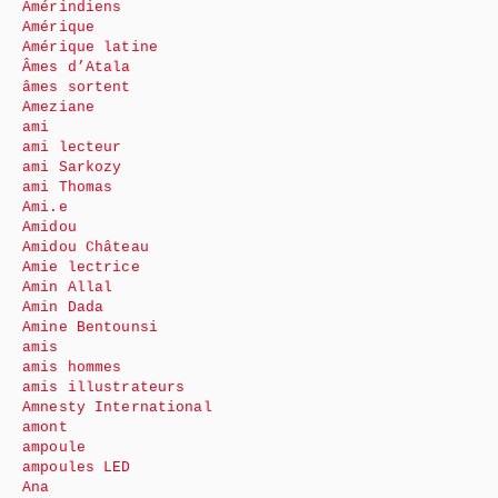
Amérindiens
Amérique
Amérique latine
Âmes d’Atala
âmes sortent
Ameziane
ami
ami lecteur
ami Sarkozy
ami Thomas
Ami.e
Amidou
Amidou Château
Amie lectrice
Amin Allal
Amin Dada
Amine Bentounsi
amis
amis hommes
amis illustrateurs
Amnesty International
amont
ampoule
ampoules LED
Ana