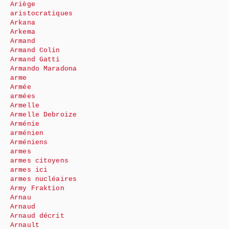
Ariège
aristocratiques
Arkana
Arkema
Armand
Armand Colin
Armand Gatti
Armando Maradona
arme
Armée
armées
Armelle
Armelle Debroize
Arménie
arménien
Arméniens
armes
armes citoyens
armes ici
armes nucléaires
Army Fraktion
Arnau
Arnaud
Arnaud décrit
Arnault