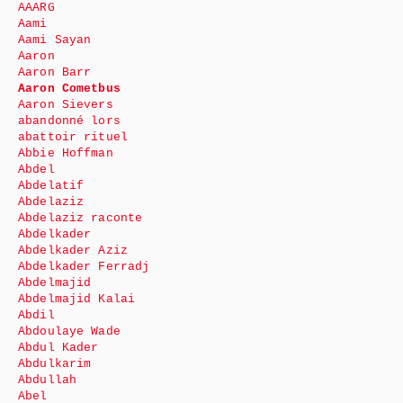
AAARG
Aami
Aami Sayan
Aaron
Aaron Barr
Aaron Cometbus
Aaron Sievers
abandonné lors
abattoir rituel
Abbie Hoffman
Abdel
Abdelatif
Abdelaziz
Abdelaziz raconte
Abdelkader
Abdelkader Aziz
Abdelkader Ferradj
Abdelmajid
Abdelmajid Kalai
Abdil
Abdoulaye Wade
Abdul Kader
Abdulkarim
Abdullah
Abel