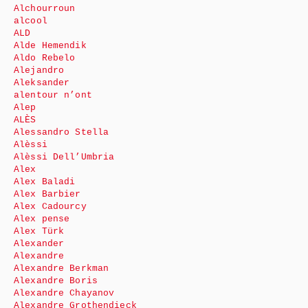
Alchourroun
alcool
ALD
Alde Hemendik
Aldo Rebelo
Alejandro
Aleksander
alentour n’ont
Alep
ALÈS
Alessandro Stella
Alèssi
Alèssi Dell’Umbria
Alex
Alex Baladi
Alex Barbier
Alex Cadourcy
Alex pense
Alex Türk
Alexander
Alexandre
Alexandre Berkman
Alexandre Boris
Alexandre Chayanov
Alexandre Grothendieck