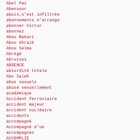
Abel Paz
Abensour
abois,s’est infiltrée
abonnements n’arrange
abonner Victor
abonnez
Abou Bakari
Abou Ghraib
Abou Selma
Abrégé
Abruzzes
ABSENCE
absurdité totale
Abu Saleh
abus sexuels
abusé sexuellement
académique
Accident ferroviaire
accident majeur
accident nucléaire
accidents
accompagné
Accompagné d’un
accompagnés
ACCOMPLIE