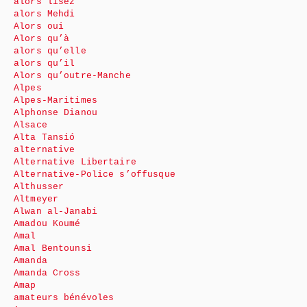
alors lisez
alors Mehdi
Alors oui
Alors qu’à
alors qu’elle
alors qu’il
Alors qu’outre-Manche
Alpes
Alpes-Maritimes
Alphonse Dianou
Alsace
Alta Tansió
alternative
Alternative Libertaire
Alternative-Police s’offusque
Althusser
Altmeyer
Alwan al-Janabi
Amadou Koumé
Amal
Amal Bentounsi
Amanda
Amanda Cross
Amap
amateurs bénévoles