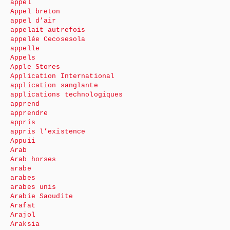
appel
Appel breton
appel d’air
appelait autrefois
appelée Cecosesola
appelle
Appels
Apple Stores
Application International
application sanglante
applications technologiques
apprend
apprendre
appris
appris l’existence
Appuii
Arab
Arab horses
arabe
arabes
arabes unis
Arabie Saoudite
Arafat
Arajol
Araksia