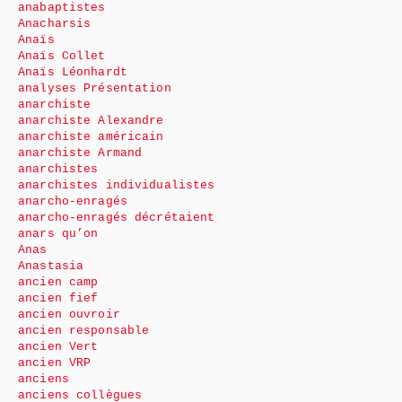
anabaptistes
Anacharsis
Anaïs
Anaïs Collet
Anaïs Léonhardt
analyses Présentation
anarchiste
anarchiste Alexandre
anarchiste américain
anarchiste Armand
anarchistes
anarchistes individualistes
anarcho-enragés
anarcho-enragés décrétaient
anars qu’on
Anas
Anastasia
ancien camp
ancien fief
ancien ouvroir
ancien responsable
ancien Vert
ancien VRP
anciens
anciens collègues