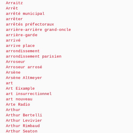
Arraitz
Arrêt
arrêté municipal
arrêter
arrêtés préfectoraux
arrière-arrière grand-oncle
arrière-garde
arrivé
arrive place
arrondissement
arrondissement parisien
Arroseur
Arroseur arrosé
Arsène
Arsène Altmeyer
art
Art Eixample
art insurrectionnel
art nouveau
Arte Radio
Arthur
Arthur Bertelli
Arthur Levivier
Arthur Rimbaud
Arthur Seaton