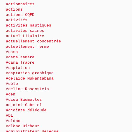
actionnaires
actions
actions CQFD
activités
activités nautiques
activités saines
actuel titulaire
actuellement concentrée
actuellement fermé
Adama
Adama Kamara
Adama Traoré
Adaptation
Adaptation graphique
Adélaïde Mukantabana
Adèle
Adeline Rosenstein
Aden
Adieu Baumettes
adjoint Gabriel
adjointe déléguée
ADL
Adlène
Adlène Hicheur
administrateur délégué