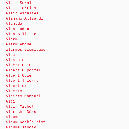
Alain Soral
Alain Tarrius
Alain Vidalies
Alamano Alliandi
Alameda
Alan Lomax
Alan Sillitoe
Alarm
Alarm Phone
alarmes sismiques
Alba
Albanais
Albert Camus
Albert Dupontel
Albert Ogien
Albert Thierry
Albertini
Alberto
Alberto Manguel
Albi
Albin Michel
Albrecht Dürer
album
album Rock’n’riot
albums studio