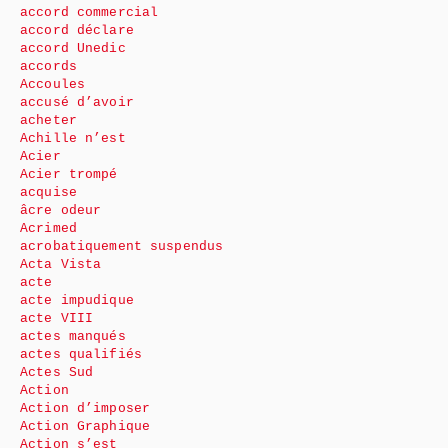
accord commercial
accord déclare
accord Unedic
accords
Accoules
accusé d’avoir
acheter
Achille n’est
Acier
Acier trompé
acquise
âcre odeur
Acrimed
acrobatiquement suspendus
Acta Vista
acte
acte impudique
acte VIII
actes manqués
actes qualifiés
Actes Sud
Action
Action d’imposer
Action Graphique
Action s’est