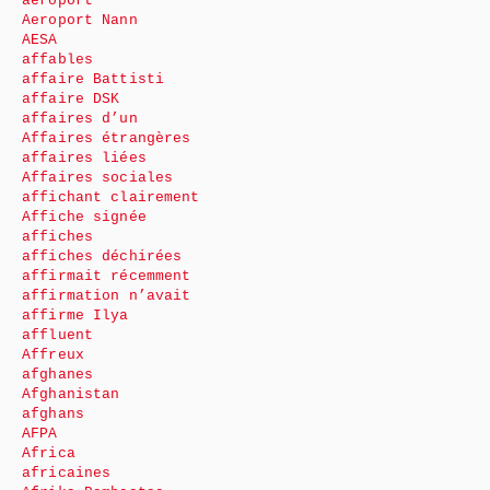
aéroport
Aeroport Nann
AESA
affables
affaire Battisti
affaire DSK
affaires d’un
Affaires étrangères
affaires liées
Affaires sociales
affichant clairement
Affiche signée
affiches
affiches déchirées
affirmait récemment
affirmation n’avait
affirme Ilya
affluent
Affreux
afghanes
Afghanistan
afghans
AFPA
Africa
africaines