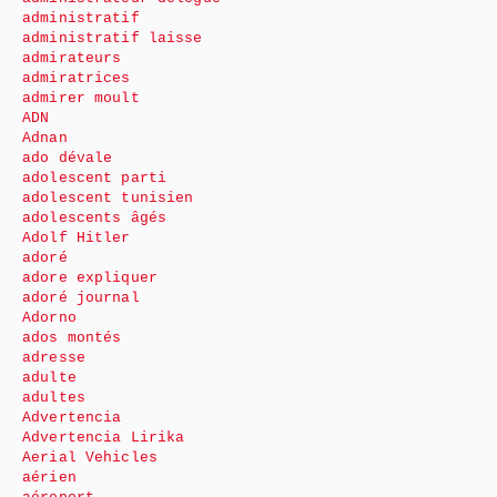
administratif
administratif laisse
admirateurs
admiratrices
admirer moult
ADN
Adnan
ado dévale
adolescent parti
adolescent tunisien
adolescents âgés
Adolf Hitler
adoré
adore expliquer
adoré journal
Adorno
ados montés
adresse
adulte
adultes
Advertencia
Advertencia Lirika
Aerial Vehicles
aérien