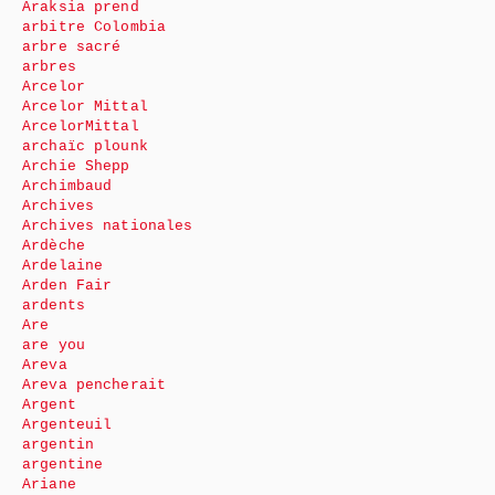
Araksia prend
arbitre Colombia
arbre sacré
arbres
Arcelor
Arcelor Mittal
ArcelorMittal
archaïc plounk
Archie Shepp
Archimbaud
Archives
Archives nationales
Ardèche
Ardelaine
Arden Fair
ardents
Are
are you
Areva
Areva pencherait
Argent
Argenteuil
argentin
argentine
Ariane