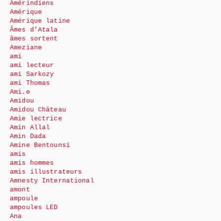
Amérindiens
Amérique
Amérique latine
Âmes d’Atala
âmes sortent
Ameziane
ami
ami lecteur
ami Sarkozy
ami Thomas
Ami.e
Amidou
Amidou Château
Amie lectrice
Amin Allal
Amin Dada
Amine Bentounsi
amis
amis hommes
amis illustrateurs
Amnesty International
amont
ampoule
ampoules LED
Ana