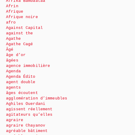
Afrika Bambaataa
Afrin
Afrique
Afrique noire
afro
Against Capital
against the
Agathe
Agathe Cagé
Âgé
âge d’or
âgées
agence immobilière
Agenda
Agenda Édito
agent double
agents
âges écoutent
agglomération d’immeubles
Aghiles Ouerdani
agissent réellement
agitateurs qu’elles
agraire
agraire Chayanov
agréable bâtiment