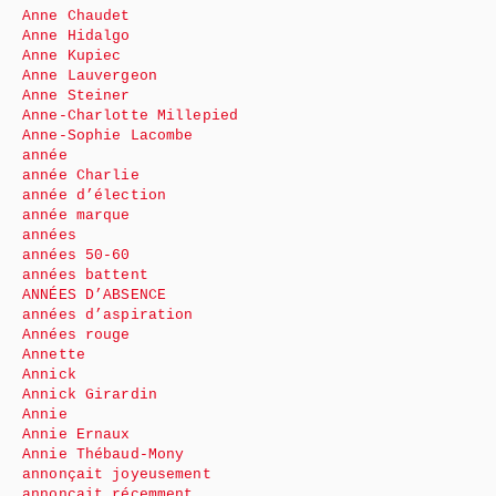
Anne Chaudet
Anne Hidalgo
Anne Kupiec
Anne Lauvergeon
Anne Steiner
Anne-Charlotte Millepied
Anne-Sophie Lacombe
année
année Charlie
année d’élection
année marque
années
années 50-60
années battent
ANNÉES D’ABSENCE
années d’aspiration
Années rouge
Annette
Annick
Annick Girardin
Annie
Annie Ernaux
Annie Thébaud-Mony
annonçait joyeusement
annonçait récemment