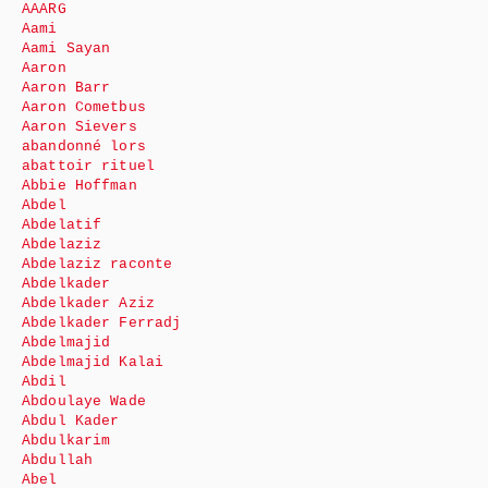
AAARG
Aami
Aami Sayan
Aaron
Aaron Barr
Aaron Cometbus
Aaron Sievers
abandonné lors
abattoir rituel
Abbie Hoffman
Abdel
Abdelatif
Abdelaziz
Abdelaziz raconte
Abdelkader
Abdelkader Aziz
Abdelkader Ferradj
Abdelmajid
Abdelmajid Kalai
Abdil
Abdoulaye Wade
Abdul Kader
Abdulkarim
Abdullah
Abel