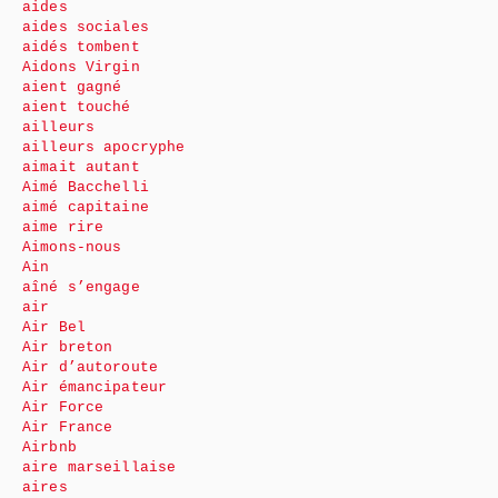
aides
aides sociales
aidés tombent
Aidons Virgin
aient gagné
aient touché
ailleurs
ailleurs apocryphe
aimait autant
Aimé Bacchelli
aimé capitaine
aime rire
Aimons-nous
Ain
aîné s’engage
air
Air Bel
Air breton
Air d’autoroute
Air émancipateur
Air Force
Air France
Airbnb
aire marseillaise
aires