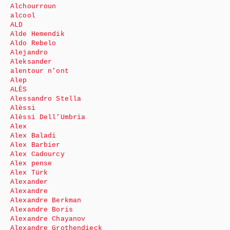
Alchourroun
alcool
ALD
Alde Hemendik
Aldo Rebelo
Alejandro
Aleksander
alentour n’ont
Alep
ALÈS
Alessandro Stella
Alèssi
Alèssi Dell’Umbria
Alex
Alex Baladi
Alex Barbier
Alex Cadourcy
Alex pense
Alex Türk
Alexander
Alexandre
Alexandre Berkman
Alexandre Boris
Alexandre Chayanov
Alexandre Grothendieck