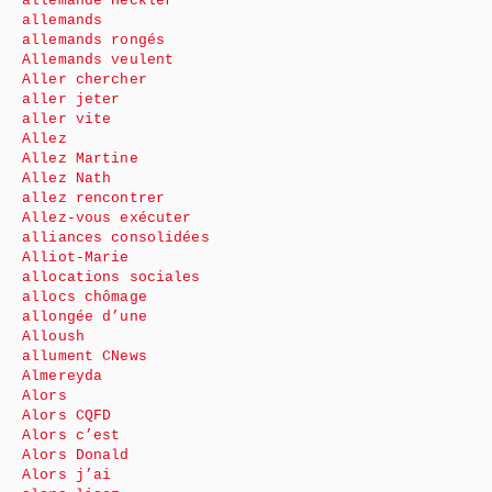
allemande Heckler
allemands
allemands rongés
Allemands veulent
Aller chercher
aller jeter
aller vite
Allez
Allez Martine
Allez Nath
allez rencontrer
Allez-vous exécuter
alliances consolidées
Alliot-Marie
allocations sociales
allocs chômage
allongée d’une
Alloush
allument CNews
Almereyda
Alors
Alors CQFD
Alors c’est
Alors Donald
Alors j’ai