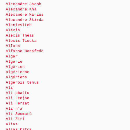
Alexandre Jacob
Alexandre Kha
Alexandre Marius
Alexandre Skirda
Alexievitch
Alexis
Alexis Théas
Alexis Tiouka
Alfons
Alfonso Bonafede
Alger
Algérie
Algérien
algérienne
algériens
Algérois tenus
Ali
Ali abattu
Ali Fenjan
Ali Ferzat
Ali n’a
Ali Soumaré
Ali Ziri
alias
alias Cafca