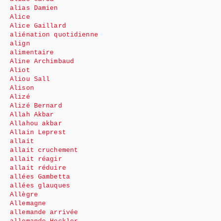
alias Damien
Alice
Alice Gaillard
aliénation quotidienne
align
alimentaire
Aline Archimbaud
Aliot
Aliou Sall
Alison
Alizé
Alizé Bernard
Allah Akbar
Allahou akbar
Allain Leprest
allait
allait cruchement
allait réagir
allait réduire
allées Gambetta
allées glauques
Allègre
Allemagne
allemande arrivée