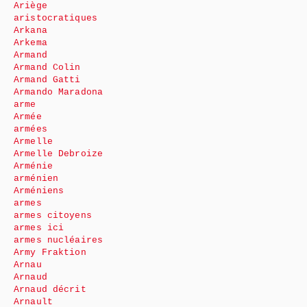
Ariège
aristocratiques
Arkana
Arkema
Armand
Armand Colin
Armand Gatti
Armando Maradona
arme
Armée
armées
Armelle
Armelle Debroize
Arménie
arménien
Arméniens
armes
armes citoyens
armes ici
armes nucléaires
Army Fraktion
Arnau
Arnaud
Arnaud décrit
Arnault