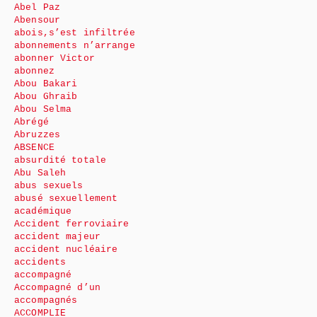
Abel Paz
Abensour
abois,s’est infiltrée
abonnements n’arrange
abonner Victor
abonnez
Abou Bakari
Abou Ghraib
Abou Selma
Abrégé
Abruzzes
ABSENCE
absurdité totale
Abu Saleh
abus sexuels
abusé sexuellement
académique
Accident ferroviaire
accident majeur
accident nucléaire
accidents
accompagné
Accompagné d’un
accompagnés
ACCOMPLIE