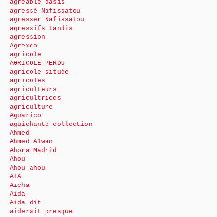
agréable oasis
agressé Nafissatou
agresser Nafissatou
agressifs tandis
agression
Agrexco
agricole
AGRICOLE PERDU
agricole située
agricoles
agriculteurs
agricultrices
agriculture
Aguarico
aguichante collection
Ahmed
Ahmed Alwan
Ahora Madrid
Ahou
Ahou ahou
AIA
Aïcha
Aida
Aida dit
aiderait presque