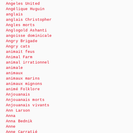
Angeles United
Angélique Huguin
anglais
anglais Christopher
Angles morts
Anglogold Ashanti
angoisse dominicale
Angry Brigade
Angry cats
animait feus
Animal Farm
animal irrationnel
animale
animaux
animaux marins
animaux mignons
animé Folklore
Anjouanais
Anjouanais morts
Anjouanais vivants
Ann Larson
Anna
Anna Bednik
Anne
Anne Carratié