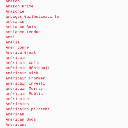
Amazon
Amazon Prime
Amazonie
ambages Guilhotina.info
ambiance
Ambiance Bois
ambiance tendue
Amel
Amélie
Amer donne
America Great
américain
américain Colin
américain désignait
américain Dick
américain Frommer
américain investi
américain Murray
américain Public
américaine
Américains
Américains pilotent
American
American Gods
Americans