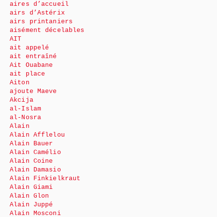
aires d’accueil
airs d’Astérix
airs printaniers
aisément décelables
AIT
ait appelé
ait entraîné
Ait Ouabane
ait place
Aiton
ajoute Maeve
Akcija
al-Islam
al-Nosra
Alain
Alain Afflelou
Alain Bauer
Alain Camélio
Alain Coine
Alain Damasio
Alain Finkielkraut
Alain Giami
Alain Glon
Alain Juppé
Alain Mosconi