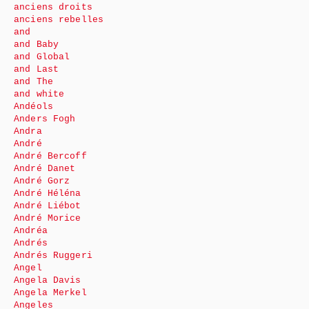
anciens droits
anciens rebelles
and
and Baby
and Global
and Last
and The
and white
Andéols
Anders Fogh
Andra
André
André Bercoff
André Danet
André Gorz
André Héléna
André Liébot
André Morice
Andréa
Andrés
Andrés Ruggeri
Angel
Angela Davis
Angela Merkel
Angeles