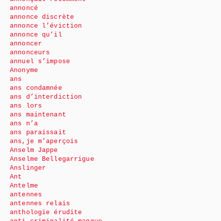
annoncé
annonce discrète
annonce l’éviction
annonce qu’il
annoncer
annonceurs
annuel s’impose
Anonyme
ans
ans condamnée
ans d’interdiction
ans lors
ans maintenant
ans n’a
ans paraissait
ans,je m’aperçois
Anselm Jappe
Anselme Bellegarrigue
Anslinger
Ant
Antelme
antennes
antennes relais
anthologie érudite