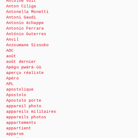
Antoine voit
Anton Ciliga
Antonella Monetti
Antoni Gaudi
Antonio échappe
Antonio Ferrara
António Guterres
Anvil
Anzoumane Sissoko
AOC
août
août dernier
Apégu pwärä-ùù
aperçu réaliste
Apéro
APL
apostolique
Apostolo
Apostolo porte
appareil photo
appareils militaires
appareils photos
appartements
appartient
apparue