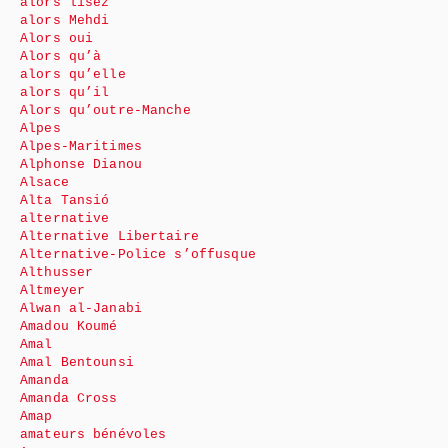
alors lisez
alors Mehdi
Alors oui
Alors qu’à
alors qu’elle
alors qu’il
Alors qu’outre-Manche
Alpes
Alpes-Maritimes
Alphonse Dianou
Alsace
Alta Tansió
alternative
Alternative Libertaire
Alternative-Police s’offusque
Althusser
Altmeyer
Alwan al-Janabi
Amadou Koumé
Amal
Amal Bentounsi
Amanda
Amanda Cross
Amap
amateurs bénévoles