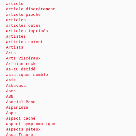
article
article discrètement
article pioché
articles
articles datés
articles imprimés
artistes
artistes soient
Artists
Arts
Arts viscéraux
Ar’bian rock
as-tu décidé
asiatiques semble
Asie
Askavusa
Asma
ASN
Asocial Band
Aspanidze
Aspe
aspect caché
aspect symptomatique
aspects péteux
Assa Traoré