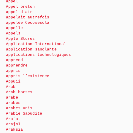
appel
Appel breton
appel d’air
appelait autrefois
appelée Cecosesola
appelle
Appels
Apple Stores
Application International
application sanglante
applications technologiques
apprend
apprendre
appris
appris l’existence
Appuii
Arab
Arab horses
arabe
arabes
arabes unis
Arabie Saoudite
Arafat
Arajol
Araksia