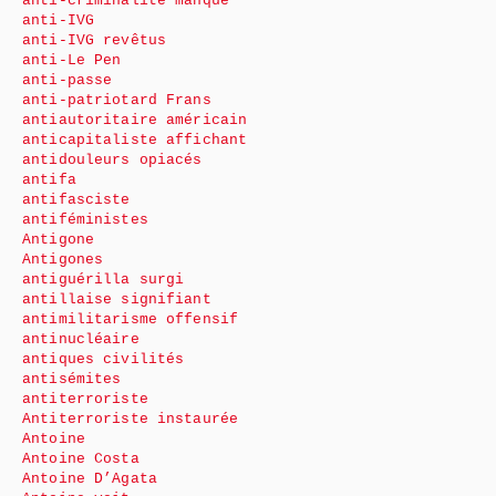
anti-criminalité manque
anti-IVG
anti-IVG revêtus
anti-Le Pen
anti-passe
anti-patriotard Frans
antiautoritaire américain
anticapitaliste affichant
antidouleurs opiacés
antifa
antifasciste
antiféministes
Antigone
Antigones
antiguérilla surgi
antillaise signifiant
antimilitarisme offensif
antinucléaire
antiques civilités
antisémites
antiterroriste
Antiterroriste instaurée
Antoine
Antoine Costa
Antoine D’Agata