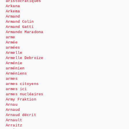
aristocratiques
Arkana
Arkema
Armand
Armand Colin
Armand Gatti
Armando Maradona
arme
Armée
armées
Armelle
Armelle Debroize
Arménie
arménien
Arméniens
armes
armes citoyens
armes ici
armes nucléaires
Army Fraktion
Arnau
Arnaud
Arnaud décrit
Arnault
Arraitz