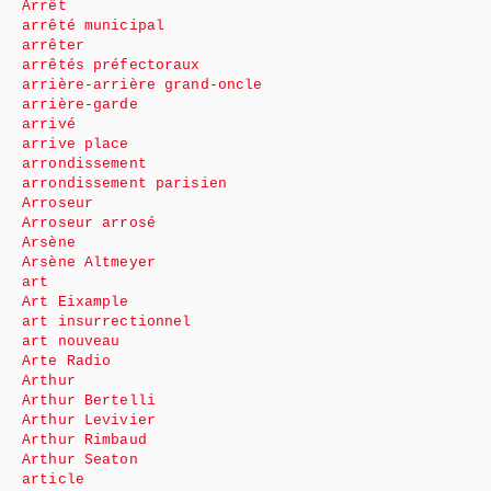
Arrêt
arrêté municipal
arrêter
arrêtés préfectoraux
arrière-arrière grand-oncle
arrière-garde
arrivé
arrive place
arrondissement
arrondissement parisien
Arroseur
Arroseur arrosé
Arsène
Arsène Altmeyer
art
Art Eixample
art insurrectionnel
art nouveau
Arte Radio
Arthur
Arthur Bertelli
Arthur Levivier
Arthur Rimbaud
Arthur Seaton
article