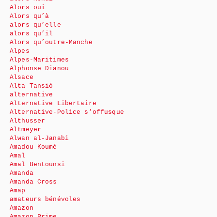
Alors oui
Alors qu’à
alors qu’elle
alors qu’il
Alors qu’outre-Manche
Alpes
Alpes-Maritimes
Alphonse Dianou
Alsace
Alta Tansió
alternative
Alternative Libertaire
Alternative-Police s’offusque
Althusser
Altmeyer
Alwan al-Janabi
Amadou Koumé
Amal
Amal Bentounsi
Amanda
Amanda Cross
Amap
amateurs bénévoles
Amazon
Amazon Prime