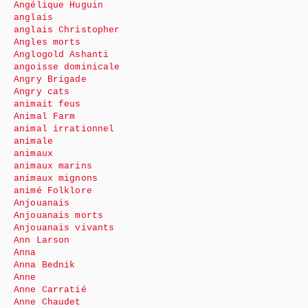
Angélique Huguin
anglais
anglais Christopher
Angles morts
Anglogold Ashanti
angoisse dominicale
Angry Brigade
Angry cats
animait feus
Animal Farm
animal irrationnel
animale
animaux
animaux marins
animaux mignons
animé Folklore
Anjouanais
Anjouanais morts
Anjouanais vivants
Ann Larson
Anna
Anna Bednik
Anne
Anne Carratié
Anne Chaudet