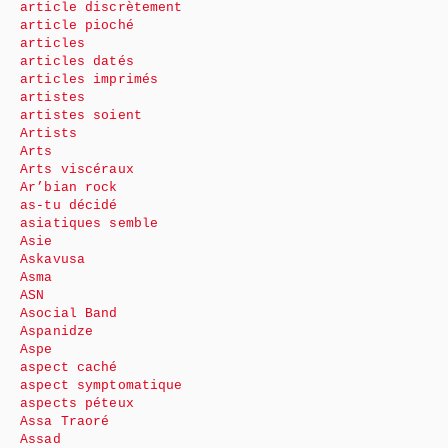
article discrètement
article pioché
articles
articles datés
articles imprimés
artistes
artistes soient
Artists
Arts
Arts viscéraux
Ar’bian rock
as-tu décidé
asiatiques semble
Asie
Askavusa
Asma
ASN
Asocial Band
Aspanidze
Aspe
aspect caché
aspect symptomatique
aspects péteux
Assa Traoré
Assad