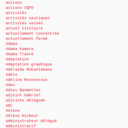
actions
actions CQFD
activités
activités nautiques
activités saines
actuel titulaire
actuellement concentrée
actuellement fermé
Adama
Adama Kamara
Adama Traoré
Adaptation
Adaptation graphique
Adélaïde Mukantabana
Adèle
Adeline Rosenstein
Aden
Adieu Baumettes
adjoint Gabriel
adjointe déléguée
ADL
Adlène
Adlène Hicheur
administrateur délégué
administratif