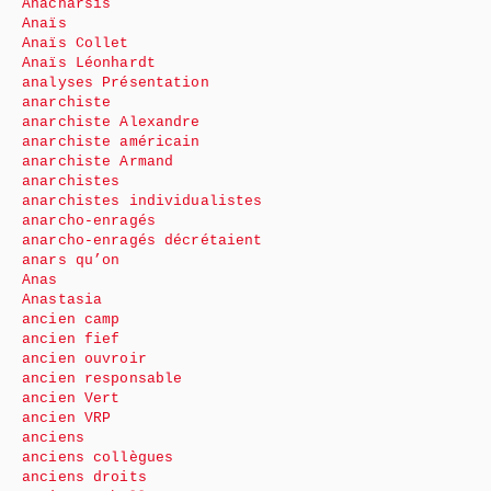
Anacharsis
Anaïs
Anaïs Collet
Anaïs Léonhardt
analyses Présentation
anarchiste
anarchiste Alexandre
anarchiste américain
anarchiste Armand
anarchistes
anarchistes individualistes
anarcho-enragés
anarcho-enragés décrétaient
anars qu’on
Anas
Anastasia
ancien camp
ancien fief
ancien ouvroir
ancien responsable
ancien Vert
ancien VRP
anciens
anciens collègues
anciens droits