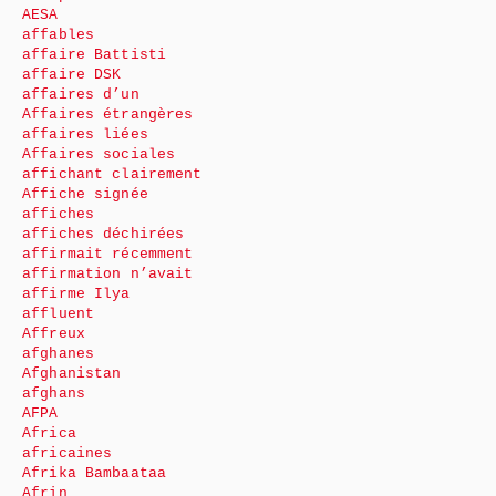
AESA
affables
affaire Battisti
affaire DSK
affaires d’un
Affaires étrangères
affaires liées
Affaires sociales
affichant clairement
Affiche signée
affiches
affiches déchirées
affirmait récemment
affirmation n’avait
affirme Ilya
affluent
Affreux
afghanes
Afghanistan
afghans
AFPA
Africa
africaines
Afrika Bambaataa
Afrin