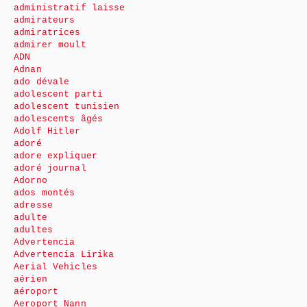
administratif laisse
admirateurs
admiratrices
admirer moult
ADN
Adnan
ado dévale
adolescent parti
adolescent tunisien
adolescents âgés
Adolf Hitler
adoré
adore expliquer
adoré journal
Adorno
ados montés
adresse
adulte
adultes
Advertencia
Advertencia Lirika
Aerial Vehicles
aérien
aéroport
Aeroport Nann