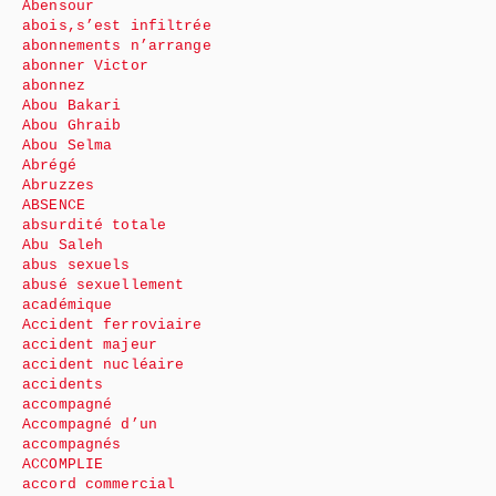
Abensour
abois,s’est infiltrée
abonnements n’arrange
abonner Victor
abonnez
Abou Bakari
Abou Ghraib
Abou Selma
Abrégé
Abruzzes
ABSENCE
absurdité totale
Abu Saleh
abus sexuels
abusé sexuellement
académique
Accident ferroviaire
accident majeur
accident nucléaire
accidents
accompagné
Accompagné d’un
accompagnés
ACCOMPLIE
accord commercial