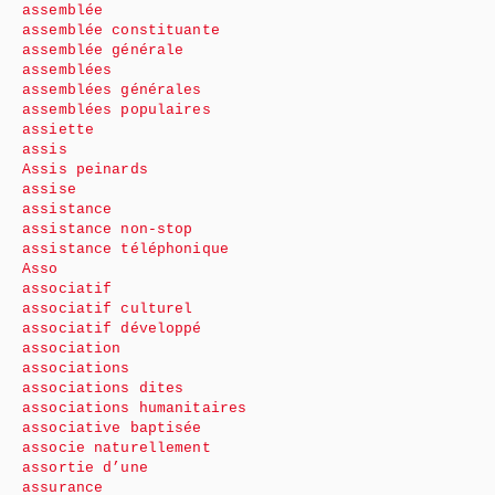
assemblée
assemblée constituante
assemblée générale
assemblées
assemblées générales
assemblées populaires
assiette
assis
Assis peinards
assise
assistance
assistance non-stop
assistance téléphonique
Asso
associatif
associatif culturel
associatif développé
association
associations
associations dites
associations humanitaires
associative baptisée
associe naturellement
assortie d’une
assurance