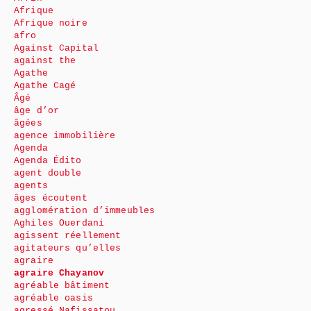
Afrique
Afrique noire
afro
Against Capital
against the
Agathe
Agathe Cagé
Âgé
âge d’or
âgées
agence immobilière
Agenda
Agenda Édito
agent double
agents
âges écoutent
agglomération d’immeubles
Aghiles Ouerdani
agissent réellement
agitateurs qu’elles
agraire
agraire Chayanov
agréable bâtiment
agréable oasis
agressé Nafissatou