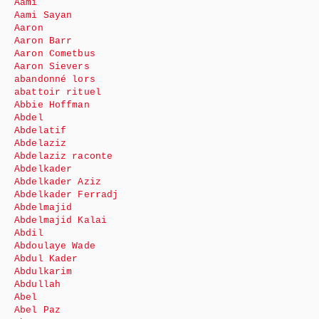
Aami
Aami Sayan
Aaron
Aaron Barr
Aaron Cometbus
Aaron Sievers
abandonné lors
abattoir rituel
Abbie Hoffman
Abdel
Abdelatif
Abdelaziz
Abdelaziz raconte
Abdelkader
Abdelkader Aziz
Abdelkader Ferradj
Abdelmajid
Abdelmajid Kalai
Abdil
Abdoulaye Wade
Abdul Kader
Abdulkarim
Abdullah
Abel
Abel Paz