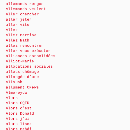
allemands rongés
Allemands veulent
Aller chercher
aller jeter
aller vite
Allez
Allez Martine
Allez Nath
allez rencontrer
Allez-vous exécuter
alliances consolidées
Alliot-Marie
allocations sociales
allocs chômage
allongée d’une
Alloush
allument CNews
Almereyda
Alors
Alors CQFD
Alors c’est
Alors Donald
Alors j’ai
alors lisez
alors Mehdi