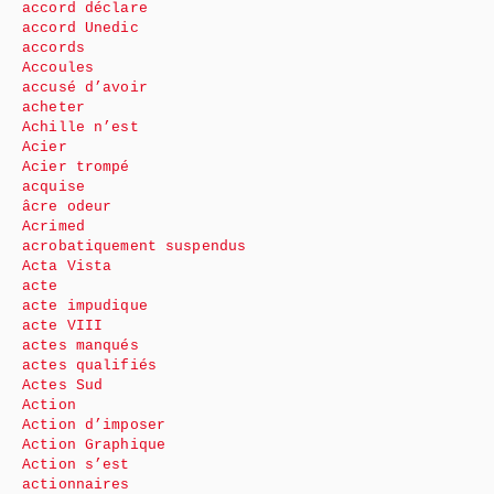
accord déclare
accord Unedic
accords
Accoules
accusé d’avoir
acheter
Achille n’est
Acier
Acier trompé
acquise
âcre odeur
Acrimed
acrobatiquement suspendus
Acta Vista
acte
acte impudique
acte VIII
actes manqués
actes qualifiés
Actes Sud
Action
Action d’imposer
Action Graphique
Action s’est
actionnaires