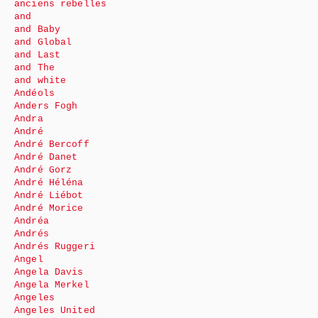
anciens rebelles
and
and Baby
and Global
and Last
and The
and white
Andéols
Anders Fogh
Andra
André
André Bercoff
André Danet
André Gorz
André Héléna
André Liébot
André Morice
Andréa
Andrés
Andrés Ruggeri
Angel
Angela Davis
Angela Merkel
Angeles
Angeles United