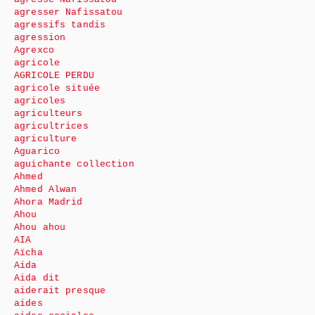
agresser Nafissatou
agressifs tandis
agression
Agrexco
agricole
AGRICOLE PERDU
agricole située
agricoles
agriculteurs
agricultrices
agriculture
Aguarico
aguichante collection
Ahmed
Ahmed Alwan
Ahora Madrid
Ahou
Ahou ahou
AIA
Aïcha
Aida
Aida dit
aiderait presque
aides