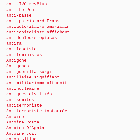
anti-IVG revêtus
anti-Le Pen
anti-passe
anti-patriotard Frans
antiautoritaire américain
anticapitaliste affichant
antidouleurs opiacés
antifa
antifasciste
antiféministes
Antigone
Antigones
antiguérilla surgi
antillaise signifiant
antimilitarisme offensif
antinucléaire
antiques civilités
antisémites
antiterroriste
Antiterroriste instaurée
Antoine
Antoine Costa
Antoine D’Agata
Antoine voit
Anton Ciliga