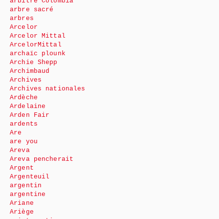
arbitre Colombia
arbre sacré
arbres
Arcelor
Arcelor Mittal
ArcelorMittal
archaïc plounk
Archie Shepp
Archimbaud
Archives
Archives nationales
Ardèche
Ardelaine
Arden Fair
ardents
Are
are you
Areva
Areva pencherait
Argent
Argenteuil
argentin
argentine
Ariane
Ariège