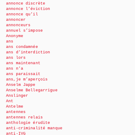
annonce discrète
annonce l’éviction
annonce qu’il
annoncer
annonceurs
annuel s’impose
Anonyme
ans
ans condamnée
ans d’interdiction
ans lors
ans maintenant
ans n’a
ans paraissait
ans,je m’aperçois
Anselm Jappe
Anselme Bellegarrigue
Anslinger
Ant
Antelme
antennes
antennes relais
anthologie érudite
anti-criminalité manque
anti-IVG