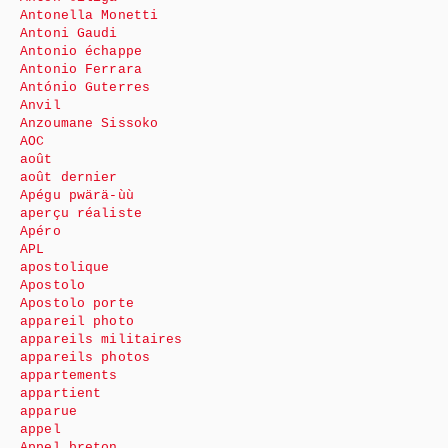
Antonella Monetti
Antoni Gaudi
Antonio échappe
Antonio Ferrara
António Guterres
Anvil
Anzoumane Sissoko
AOC
août
août dernier
Apégu pwärä-ùù
aperçu réaliste
Apéro
APL
apostolique
Apostolo
Apostolo porte
appareil photo
appareils militaires
appareils photos
appartements
appartient
apparue
appel
Appel breton