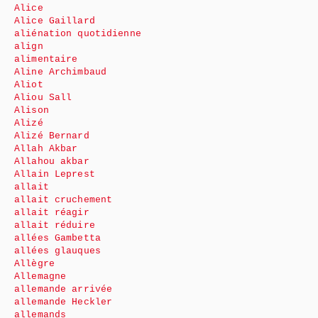
Alice
Alice Gaillard
aliénation quotidienne
align
alimentaire
Aline Archimbaud
Aliot
Aliou Sall
Alison
Alizé
Alizé Bernard
Allah Akbar
Allahou akbar
Allain Leprest
allait
allait cruchement
allait réagir
allait réduire
allées Gambetta
allées glauques
Allègre
Allemagne
allemande arrivée
allemande Heckler
allemands