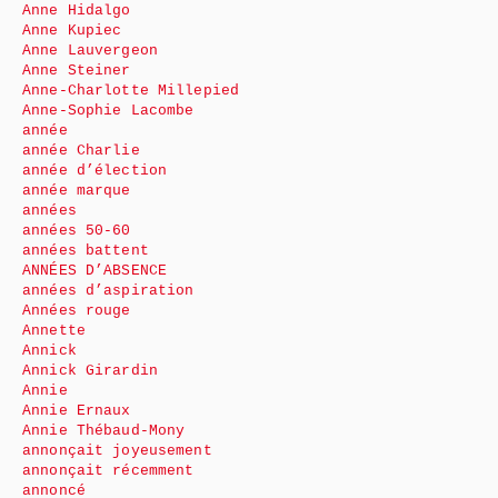
Anne Hidalgo
Anne Kupiec
Anne Lauvergeon
Anne Steiner
Anne-Charlotte Millepied
Anne-Sophie Lacombe
année
année Charlie
année d’élection
année marque
années
années 50-60
années battent
ANNÉES D’ABSENCE
années d’aspiration
Années rouge
Annette
Annick
Annick Girardin
Annie
Annie Ernaux
Annie Thébaud-Mony
annonçait joyeusement
annonçait récemment
annoncé