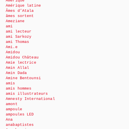
Amérique
Amérique latine
Âmes d’Atala
âmes sortent
Ameziane
ami
ami lecteur
ami Sarkozy
ami Thomas
Ami.e
Amidou
Amidou Château
Amie lectrice
Amin Allal
Amin Dada
Amine Bentounsi
amis
amis hommes
amis illustrateurs
Amnesty International
amont
ampoule
ampoules LED
Ana
anabaptistes