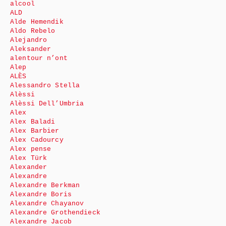
alcool
ALD
Alde Hemendik
Aldo Rebelo
Alejandro
Aleksander
alentour n’ont
Alep
ALÈS
Alessandro Stella
Alèssi
Alèssi Dell’Umbria
Alex
Alex Baladi
Alex Barbier
Alex Cadourcy
Alex pense
Alex Türk
Alexander
Alexandre
Alexandre Berkman
Alexandre Boris
Alexandre Chayanov
Alexandre Grothendieck
Alexandre Jacob