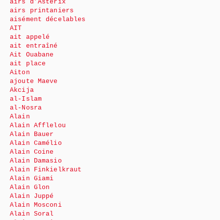
airs d’Astérix
airs printaniers
aisément décelables
AIT
ait appelé
ait entraîné
Ait Ouabane
ait place
Aiton
ajoute Maeve
Akcija
al-Islam
al-Nosra
Alain
Alain Afflelou
Alain Bauer
Alain Camélio
Alain Coine
Alain Damasio
Alain Finkielkraut
Alain Giami
Alain Glon
Alain Juppé
Alain Mosconi
Alain Soral