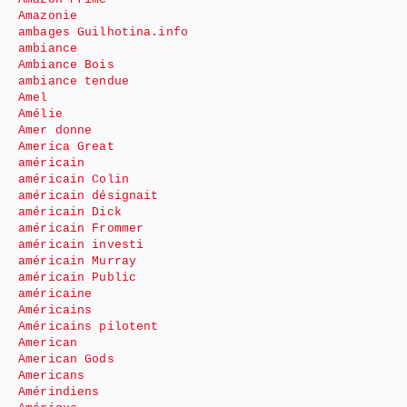
Amazonie
ambages Guilhotina.info
ambiance
Ambiance Bois
ambiance tendue
Amel
Amélie
Amer donne
America Great
américain
américain Colin
américain désignait
américain Dick
américain Frommer
américain investi
américain Murray
américain Public
américaine
Américains
Américains pilotent
American
American Gods
Americans
Amérindiens