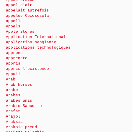
appel d’air
appelait autrefois
appelée Cecosesola
appelle
Appels
Apple Stores
Application International
application sanglante
applications technologiques
apprend
apprendre
appris
appris l’existence
Appuii
Arab
Arab horses
arabe
arabes
arabes unis
Arabie Saoudite
Arafat
Arajol
Araksia
Araksia prend