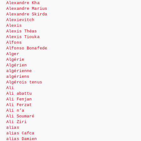
Alexandre Kha
Alexandre Marius
Alexandre Skirda
Alexievitch
Alexis
Alexis Théas
Alexis Tiouka
Alfons
Alfonso Bonafede
Alger
Algérie
Algérien
algérienne
algériens
Algérois tenus
Ali
Ali abattu
Ali Fenjan
Ali Ferzat
Ali n’a
Ali Soumaré
Ali Ziri
alias
alias Cafca
alias Damien