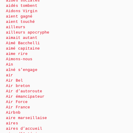
aides sociales
aidés tombent
Aidons Virgin
aient gagné
aient touché
ailleurs
ailleurs apocryphe
aimait autant
Aimé Bacchelli
aimé capitaine
aime rire
Aimons-nous
Ain
aîné s’engage
air
Air Bel
Air breton
Air d’autoroute
Air émancipateur
Air Force
Air France
Airbnb
aire marseillaise
aires
aires d’accueil