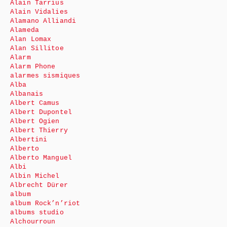
Alain Tarrius
Alain Vidalies
Alamano Alliandi
Alameda
Alan Lomax
Alan Sillitoe
Alarm
Alarm Phone
alarmes sismiques
Alba
Albanais
Albert Camus
Albert Dupontel
Albert Ogien
Albert Thierry
Albertini
Alberto
Alberto Manguel
Albi
Albin Michel
Albrecht Dürer
album
album Rock’n’riot
albums studio
Alchourroun