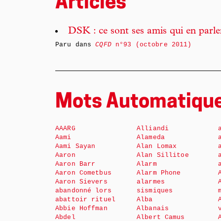
Articles
DSK : ce sont ses amis qui en parle
Paru dans
CQFD
n°93 (octobre 2011)
Mots Automatiqu
AAARG
Alliandi
Aami
Alameda
Aami Sayan
Alan Lomax
Aaron
Alan Sillitoe
Aaron Barr
Alarm
Aaron Cometbus
Alarm Phone
Aaron Sievers
alarmes
abandonné lors
sismiques
abattoir rituel
Alba
Abbie Hoffman
Albanais
Abdel
Albert Camus