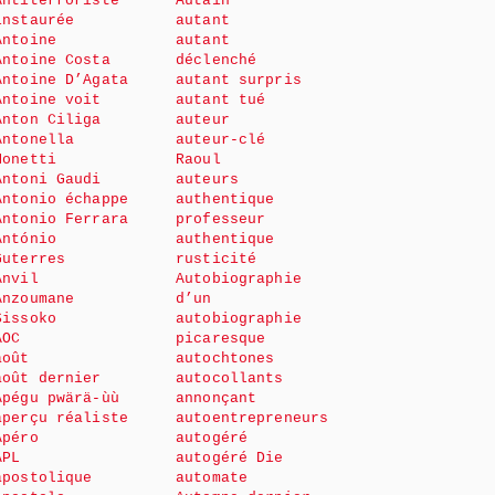
Antiterroriste
Autain
instaurée
autant
Antoine
autant
Antoine Costa
déclenché
Antoine D’Agata
autant surpris
Antoine voit
autant tué
Anton Ciliga
auteur
Antonella
auteur-clé
Monetti
Raoul
Antoni Gaudi
auteurs
Antonio échappe
authentique
Antonio Ferrara
professeur
António
authentique
Guterres
rusticité
Anvil
Autobiographie
Anzoumane
d’un
Sissoko
autobiographie
AOC
picaresque
août
autochtones
août dernier
autocollants
Apégu pwärä-ùù
annonçant
aperçu réaliste
autoentrepreneurs
Apéro
autogéré
APL
autogéré Die
apostolique
automate