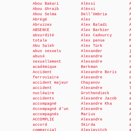
Abou Bakari
Alèssi
Abou Ghraib
Alèssi
Abou Selma
Dell’Umbria
Abrégé
Alex
Abruzzes
Alex Baladi
ABSENCE
Alex Barbier
absurdité
Alex Cadourcy
totale
Alex pense
Abu Saleh
Alex Türk
abus sexuels
Alexander
abusé
Alexandre
sexuellement
Alexandre
académique
Berkman
Accident
Alexandre Boris
ferroviaire
Alexandre
accident majeur
Chayanov
accident
Alexandre
nucléaire
Grothendieck
accidents
Alexandre Jacob
accompagné
Alexandre Kha
Accompagné d’un
Alexandre
accompagnés
Marius
ACCOMPLIE
Alexandre
accord
Skirda
commercial
Alexievitch