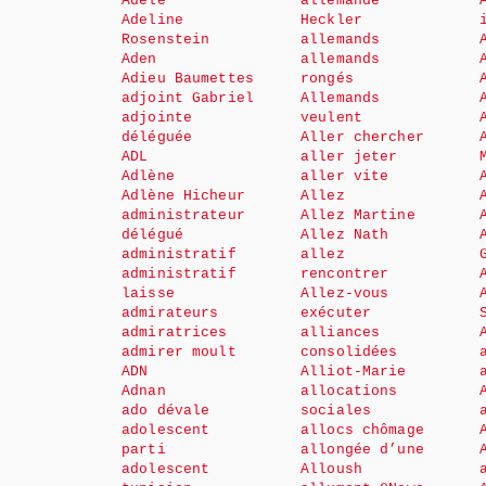
Adèle
allemande
Adeline
Heckler
Rosenstein
allemands
Aden
allemands
Adieu Baumettes
rongés
adjoint Gabriel
Allemands
adjointe
veulent
déléguée
Aller chercher
ADL
aller jeter
Adlène
aller vite
Adlène Hicheur
Allez
administrateur
Allez Martine
délégué
Allez Nath
administratif
allez
administratif
rencontrer
laisse
Allez-vous
admirateurs
exécuter
admiratrices
alliances
admirer moult
consolidées
ADN
Alliot-Marie
Adnan
allocations
ado dévale
sociales
adolescent
allocs chômage
parti
allongée d’une
adolescent
Alloush