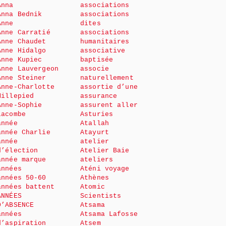
Anna
associations
Anna Bednik
associations
Anne
dites
Anne Carratié
associations
Anne Chaudet
humanitaires
Anne Hidalgo
associative
Anne Kupiec
baptisée
Anne Lauvergeon
associe
Anne Steiner
naturellement
Anne-Charlotte
assortie d’une
Millepied
assurance
Anne-Sophie
assurent aller
Lacombe
Asturies
année
Atallah
année Charlie
Atayurt
année
atelier
d’élection
Atelier Baie
année marque
ateliers
années
Aténi voyage
années 50-60
Athènes
années battent
Atomic
ANNÉES
Scientists
D’ABSENCE
Atsama
années
Atsama Lafosse
d’aspiration
Atsem