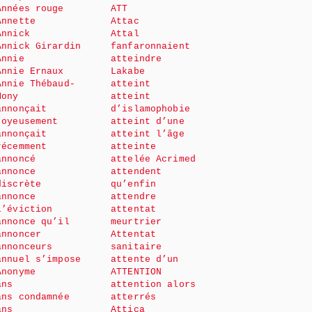
Années rouge
ATT
Annette
Attac
Annick
Attal
Annick Girardin
fanfaronnaient
Annie
atteindre
Annie Ernaux
Lakabe
Annie Thébaud-
atteint
Mony
atteint
annonçait
d’islamophobie
joyeusement
atteint d’une
annonçait
atteint l’âge
récemment
atteinte
annoncé
attelée Acrimed
annonce
attendent
discrète
qu’enfin
annonce
attendre
l’éviction
attentat
annonce qu’il
meurtrier
annoncer
Attentat
annonceurs
sanitaire
annuel s’impose
attente d’un
Anonyme
ATTENTION
ans
attention alors
ans condamnée
atterrés
ans
Attica