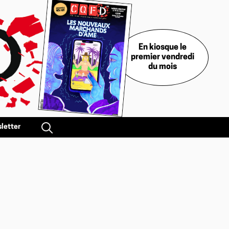
En kiosque le
premier vendredi
du mois
letter