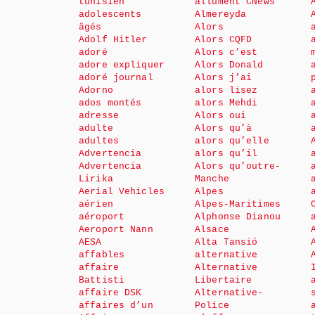
tunisien
allument CNews
adolescents
Almereyda
âgés
Alors
Adolf Hitler
Alors CQFD
adoré
Alors c’est
adore expliquer
Alors Donald
adoré journal
Alors j’ai
Adorno
alors lisez
ados montés
alors Mehdi
adresse
Alors oui
adulte
Alors qu’à
adultes
alors qu’elle
Advertencia
alors qu’il
Advertencia
Alors qu’outre-
Lirika
Manche
Aerial Vehicles
Alpes
aérien
Alpes-Maritimes
aéroport
Alphonse Dianou
Aeroport Nann
Alsace
AESA
Alta Tansió
affables
alternative
affaire
Alternative
Battisti
Libertaire
affaire DSK
Alternative-
affaires d’un
Police