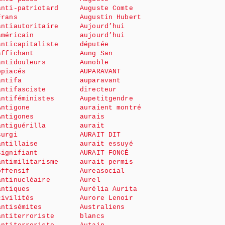
anti-patriotard
Auguste Comte
Frans
Augustin Hubert
antiautoritaire
Aujourd’hui
américain
aujourd’hui
anticapitaliste
députée
affichant
Aung San
antidouleurs
Aunoble
opiacés
AUPARAVANT
antifa
auparavant
antifasciste
directeur
antiféministes
Aupetitgendre
Antigone
auraient montré
Antigones
aurais
antiguérilla
aurait
surgi
AURAIT DIT
antillaise
aurait essuyé
signifiant
AURAIT FONCÉ
antimilitarisme
aurait permis
offensif
Aureasocial
antinucléaire
Aurel
antiques
Aurélia Aurita
civilités
Aurore Lenoir
antisémites
Australiens
antiterroriste
blancs