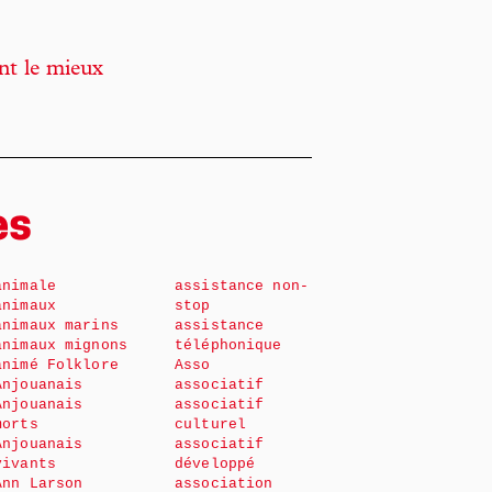
nt le mieux
es
animale
assistance non-
animaux
stop
animaux marins
assistance
animaux mignons
téléphonique
animé Folklore
Asso
Anjouanais
associatif
Anjouanais
associatif
morts
culturel
Anjouanais
associatif
vivants
développé
Ann Larson
association