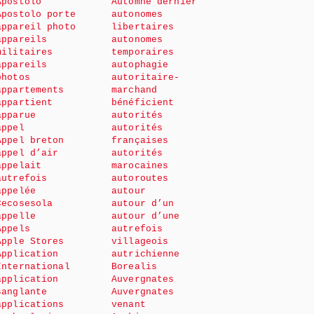
Apostolo
Automne dernier
Apostolo porte
autonomes
appareil photo
libertaires
appareils
autonomes
militaires
temporaires
appareils
autophagie
photos
autoritaire-
appartements
marchand
appartient
bénéficient
apparue
autorités
appel
autorités
Appel breton
françaises
appel d’air
autorités
appelait
marocaines
autrefois
autoroutes
appelée
autour
Cecosesola
autour d’un
appelle
autour d’une
Appels
autrefois
Apple Stores
villageois
Application
autrichienne
International
Borealis
application
Auvergnates
sanglante
Auvergnates
applications
venant