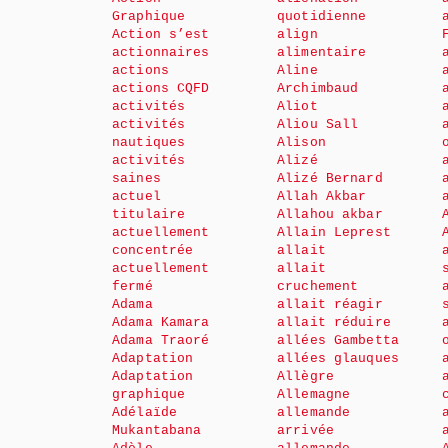
Graphique
quotidienne
Action s’est
align
actionnaires
alimentaire
actions
Aline
actions CQFD
Archimbaud
activités
Aliot
activités
Aliou Sall
nautiques
Alison
activités
Alizé
saines
Alizé Bernard
actuel
Allah Akbar
titulaire
Allahou akbar
actuellement
Allain Leprest
concentrée
allait
actuellement
allait
fermé
cruchement
Adama
allait réagir
Adama Kamara
allait réduire
Adama Traoré
allées Gambetta
Adaptation
allées glauques
Adaptation
Allègre
graphique
Allemagne
Adélaïde
allemande
Mukantabana
arrivée