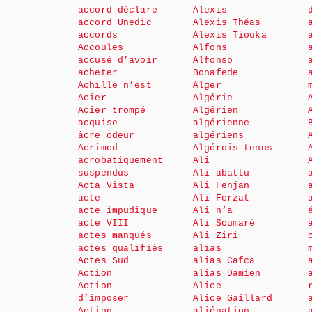
accord déclare
Alexis
accord Unedic
Alexis Théas
accords
Alexis Tiouka
Accoules
Alfons
accusé d’avoir
Alfonso
acheter
Bonafede
Achille n’est
Alger
Acier
Algérie
Acier trompé
Algérien
acquise
algérienne
âcre odeur
algériens
Acrimed
Algérois tenus
acrobatiquement
Ali
suspendus
Ali abattu
Acta Vista
Ali Fenjan
acte
Ali Ferzat
acte impudique
Ali n’a
acte VIII
Ali Soumaré
actes manqués
Ali Ziri
actes qualifiés
alias
Actes Sud
alias Cafca
Action
alias Damien
Action
Alice
d’imposer
Alice Gaillard
Action
aliénation