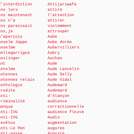
d’interdiction
Attijariwafa
ans lors
attiré
ans maintenant
l’attention
ans n’a
attirer
ans paraissait
violemment
ans,je
attrouper
m’aperçois
Aube
Anselm Jappe
Aube dorée
Anselme
Aubervilliers
Bellegarrigue
Aubry
Anslinger
Auchan
Ant
Aude
Antelme
Aude Lancelin
antennes
Aude Selly
antennes relais
Aude Vidal
anthologie
Audemard
érudite
Audemard
anti-
d’Alançon
criminalité
audience
manque
correctionnelle
anti-IVG
audience fleuve
anti-IVG
Audin
revêtus
augmentation
anti-Le Pen
augures
anti-passe
Auguste