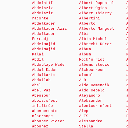
Abdelatif
Albert Dupontel
Abdelaziz
Albert Ogien
Abdelaziz
Albert Thierry
raconte
Albertini
Abdelkader
Alberto
Abdelkader Aziz
Alberto Manguel
Abdelkader
Albi
Ferradj
Albin Michel
Abdelmajid
Albrecht Dürer
Abdelmajid
album
Kalai
album
Abdil
Rock’n’riot
Abdoulaye Wade
albums studio
Abdul Kader
Alchourroun
Abdulkarim
alcool
Abdullah
ALD
Abel
Alde Hemendik
Abel Paz
Aldo Rebelo
Abensour
Alejandro
abois,s’est
Aleksander
infiltrée
alentour n’ont
abonnements
Alep
n’arrange
ALÈS
abonner Victor
Alessandro
abonnez
Stella