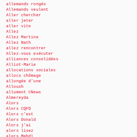
allemands rongés
Allemands veulent
Aller chercher
aller jeter
aller vite
Allez
Allez Martine
Allez Nath
allez rencontrer
Allez-vous exécuter
alliances consolidées
Alliot-Marie
allocations sociales
allocs chômage
allongée d’une
Alloush
allument CNews
Almereyda
Alors
Alors CQFD
Alors c’est
Alors Donald
Alors j’ai
alors lisez
alors Mehdi