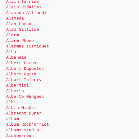
Alain Tarrius
Alain Vidalies
Alamano Alliandi
Alameda
Alan Lomax
Alan Sillitoe
Alarm
Alarm Phone
alarmes sismiques
Alba
Albanais
Albert Camus
Albert Dupontel
Albert Ogien
Albert Thierry
Albertini
Alberto
Alberto Manguel
Albi
Albin Michel
Albrecht Dürer
album
album Rock’n’riot
albums studio
Alchourroun