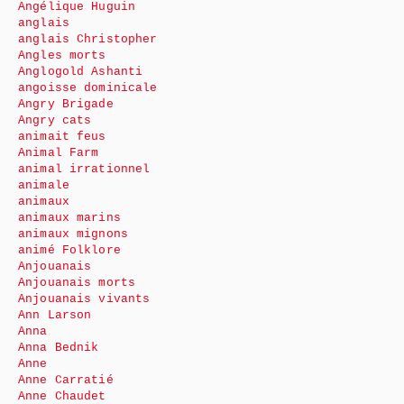
Angélique Huguin
anglais
anglais Christopher
Angles morts
Anglogold Ashanti
angoisse dominicale
Angry Brigade
Angry cats
animait feus
Animal Farm
animal irrationnel
animale
animaux
animaux marins
animaux mignons
animé Folklore
Anjouanais
Anjouanais morts
Anjouanais vivants
Ann Larson
Anna
Anna Bednik
Anne
Anne Carratié
Anne Chaudet