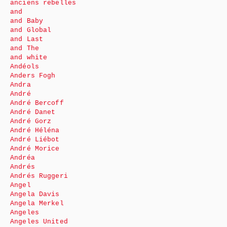
anciens rebelles
and
and Baby
and Global
and Last
and The
and white
Andéols
Anders Fogh
Andra
André
André Bercoff
André Danet
André Gorz
André Héléna
André Liébot
André Morice
Andréa
Andrés
Andrés Ruggeri
Angel
Angela Davis
Angela Merkel
Angeles
Angeles United