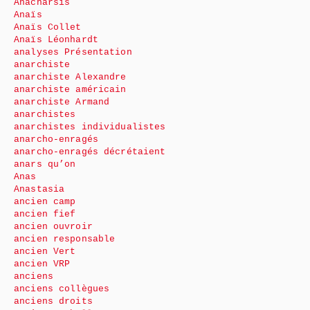
Anacharsis
Anaïs
Anaïs Collet
Anaïs Léonhardt
analyses Présentation
anarchiste
anarchiste Alexandre
anarchiste américain
anarchiste Armand
anarchistes
anarchistes individualistes
anarcho-enragés
anarcho-enragés décrétaient
anars qu’on
Anas
Anastasia
ancien camp
ancien fief
ancien ouvroir
ancien responsable
ancien Vert
ancien VRP
anciens
anciens collègues
anciens droits