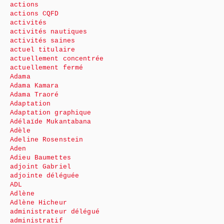
actions
actions CQFD
activités
activités nautiques
activités saines
actuel titulaire
actuellement concentrée
actuellement fermé
Adama
Adama Kamara
Adama Traoré
Adaptation
Adaptation graphique
Adélaïde Mukantabana
Adèle
Adeline Rosenstein
Aden
Adieu Baumettes
adjoint Gabriel
adjointe déléguée
ADL
Adlène
Adlène Hicheur
administrateur délégué
administratif