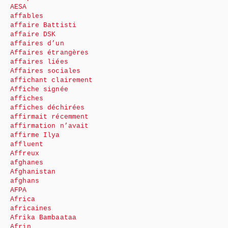
AESA
affables
affaire Battisti
affaire DSK
affaires d’un
Affaires étrangères
affaires liées
Affaires sociales
affichant clairement
Affiche signée
affiches
affiches déchirées
affirmait récemment
affirmation n’avait
affirme Ilya
affluent
Affreux
afghanes
Afghanistan
afghans
AFPA
Africa
africaines
Afrika Bambaataa
Afrin