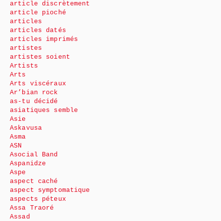
article discrètement
article pioché
articles
articles datés
articles imprimés
artistes
artistes soient
Artists
Arts
Arts viscéraux
Ar’bian rock
as-tu décidé
asiatiques semble
Asie
Askavusa
Asma
ASN
Asocial Band
Aspanidze
Aspe
aspect caché
aspect symptomatique
aspects péteux
Assa Traoré
Assad