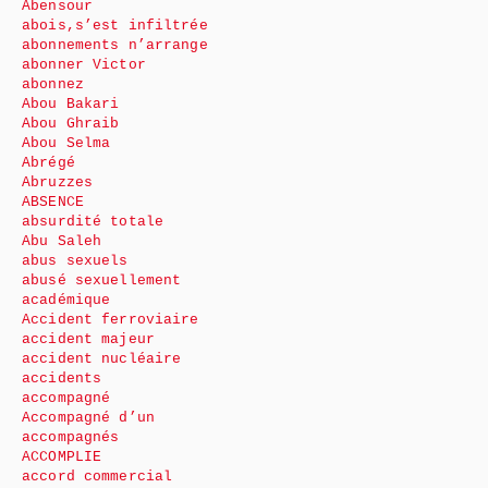
Abensour
abois,s’est infiltrée
abonnements n’arrange
abonner Victor
abonnez
Abou Bakari
Abou Ghraib
Abou Selma
Abrégé
Abruzzes
ABSENCE
absurdité totale
Abu Saleh
abus sexuels
abusé sexuellement
académique
Accident ferroviaire
accident majeur
accident nucléaire
accidents
accompagné
Accompagné d’un
accompagnés
ACCOMPLIE
accord commercial