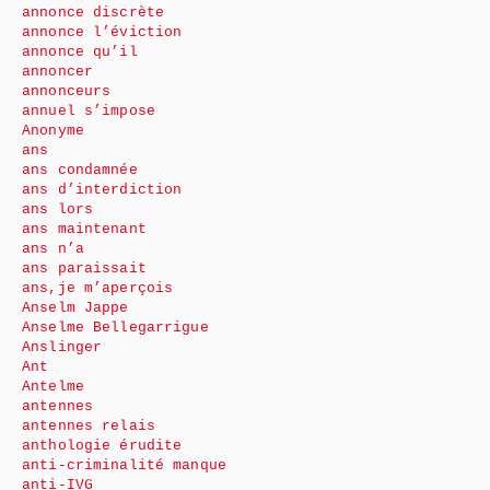
annonce discrète
annonce l’éviction
annonce qu’il
annoncer
annonceurs
annuel s’impose
Anonyme
ans
ans condamnée
ans d’interdiction
ans lors
ans maintenant
ans n’a
ans paraissait
ans,je m’aperçois
Anselm Jappe
Anselme Bellegarrigue
Anslinger
Ant
Antelme
antennes
antennes relais
anthologie érudite
anti-criminalité manque
anti-IVG