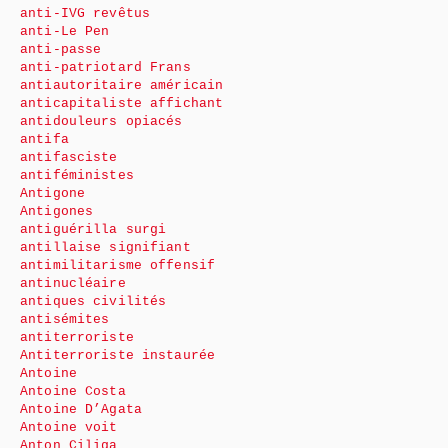
anti-IVG revêtus
anti-Le Pen
anti-passe
anti-patriotard Frans
antiautoritaire américain
anticapitaliste affichant
antidouleurs opiacés
antifa
antifasciste
antiféministes
Antigone
Antigones
antiguérilla surgi
antillaise signifiant
antimilitarisme offensif
antinucléaire
antiques civilités
antisémites
antiterroriste
Antiterroriste instaurée
Antoine
Antoine Costa
Antoine D’Agata
Antoine voit
Anton Ciliga