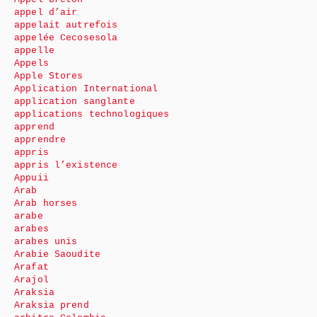
appel d’air
appelait autrefois
appelée Cecosesola
appelle
Appels
Apple Stores
Application International
application sanglante
applications technologiques
apprend
apprendre
appris
appris l’existence
Appuii
Arab
Arab horses
arabe
arabes
arabes unis
Arabie Saoudite
Arafat
Arajol
Araksia
Araksia prend