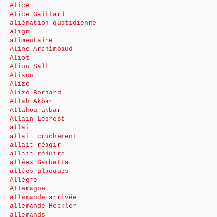
Alice
Alice Gaillard
aliénation quotidienne
align
alimentaire
Aline Archimbaud
Aliot
Aliou Sall
Alison
Alizé
Alizé Bernard
Allah Akbar
Allahou akbar
Allain Leprest
allait
allait cruchement
allait réagir
allait réduire
allées Gambetta
allées glauques
Allègre
Allemagne
allemande arrivée
allemande Heckler
allemands