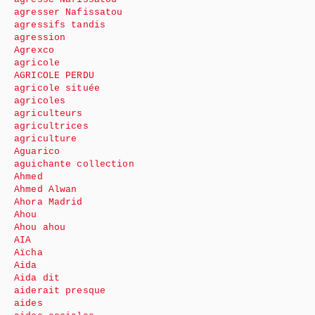
agresser Nafissatou
agressifs tandis
agression
Agrexco
agricole
AGRICOLE PERDU
agricole située
agricoles
agriculteurs
agricultrices
agriculture
Aguarico
aguichante collection
Ahmed
Ahmed Alwan
Ahora Madrid
Ahou
Ahou ahou
AIA
Aïcha
Aida
Aida dit
aiderait presque
aides