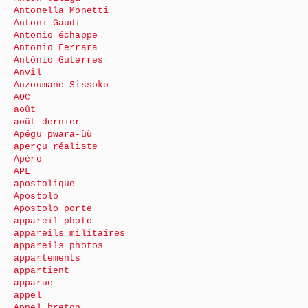
Antonella Monetti
Antoni Gaudi
Antonio échappe
Antonio Ferrara
António Guterres
Anvil
Anzoumane Sissoko
AOC
août
août dernier
Apégu pwärä-ùù
aperçu réaliste
Apéro
APL
apostolique
Apostolo
Apostolo porte
appareil photo
appareils militaires
appareils photos
appartements
appartient
apparue
appel
Appel breton