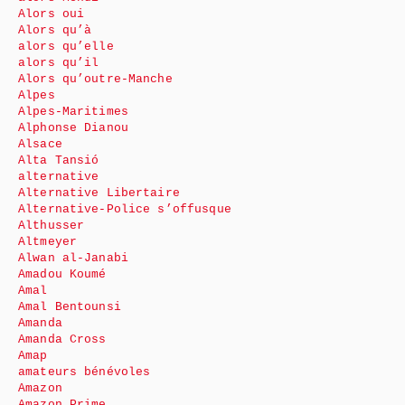
Alors oui
Alors qu’à
alors qu’elle
alors qu’il
Alors qu’outre-Manche
Alpes
Alpes-Maritimes
Alphonse Dianou
Alsace
Alta Tansió
alternative
Alternative Libertaire
Alternative-Police s’offusque
Althusser
Altmeyer
Alwan al-Janabi
Amadou Koumé
Amal
Amal Bentounsi
Amanda
Amanda Cross
Amap
amateurs bénévoles
Amazon
Amazon Prime