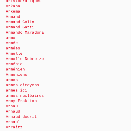
aristocratiques
Arkana
Arkema
Armand
Armand Colin
Armand Gatti
Armando Maradona
arme
Armée
armées
Armelle
Armelle Debroize
Arménie
arménien
Arméniens
armes
armes citoyens
armes ici
armes nucléaires
Army Fraktion
Arnau
Arnaud
Arnaud décrit
Arnault
Arraitz