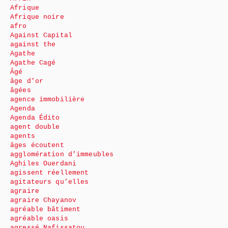
Afrique
Afrique noire
afro
Against Capital
against the
Agathe
Agathe Cagé
Âgé
âge d’or
âgées
agence immobilière
Agenda
Agenda Édito
agent double
agents
âges écoutent
agglomération d’immeubles
Aghiles Ouerdani
agissent réellement
agitateurs qu’elles
agraire
agraire Chayanov
agréable bâtiment
agréable oasis
agressé Nafissatou