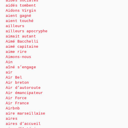
aides sociales
aidés tombent
Aidons Virgin
aient gagné
aient touché
ailleurs
ailleurs apocryphe
aimait autant
Aimé Bacchelli
aimé capitaine
aime rire
Aimons-nous
Ain
aîné s’engage
air
Air Bel
Air breton
Air d’autoroute
Air émancipateur
Air Force
Air France
Airbnb
aire marseillaise
aires
aires d’accueil