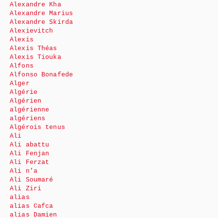
Alexandre Kha
Alexandre Marius
Alexandre Skirda
Alexievitch
Alexis
Alexis Théas
Alexis Tiouka
Alfons
Alfonso Bonafede
Alger
Algérie
Algérien
algérienne
algériens
Algérois tenus
Ali
Ali abattu
Ali Fenjan
Ali Ferzat
Ali n’a
Ali Soumaré
Ali Ziri
alias
alias Cafca
alias Damien