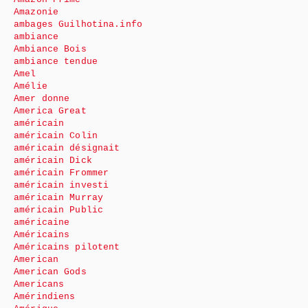
Amazonie
ambages Guilhotina.info
ambiance
Ambiance Bois
ambiance tendue
Amel
Amélie
Amer donne
America Great
américain
américain Colin
américain désignait
américain Dick
américain Frommer
américain investi
américain Murray
américain Public
américaine
Américains
Américains pilotent
American
American Gods
Americans
Amérindiens