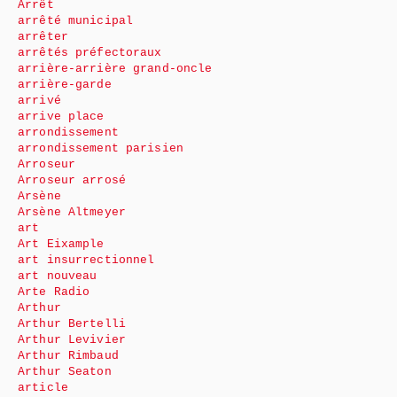
Arrêt
arrêté municipal
arrêter
arrêtés préfectoraux
arrière-arrière grand-oncle
arrière-garde
arrivé
arrive place
arrondissement
arrondissement parisien
Arroseur
Arroseur arrosé
Arsène
Arsène Altmeyer
art
Art Eixample
art insurrectionnel
art nouveau
Arte Radio
Arthur
Arthur Bertelli
Arthur Levivier
Arthur Rimbaud
Arthur Seaton
article