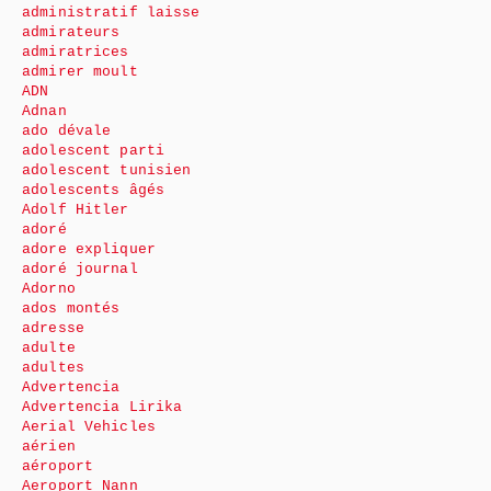
administratif laisse
admirateurs
admiratrices
admirer moult
ADN
Adnan
ado dévale
adolescent parti
adolescent tunisien
adolescents âgés
Adolf Hitler
adoré
adore expliquer
adoré journal
Adorno
ados montés
adresse
adulte
adultes
Advertencia
Advertencia Lirika
Aerial Vehicles
aérien
aéroport
Aeroport Nann