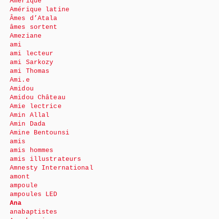
Amérique
Amérique latine
Âmes d’Atala
âmes sortent
Ameziane
ami
ami lecteur
ami Sarkozy
ami Thomas
Ami.e
Amidou
Amidou Château
Amie lectrice
Amin Allal
Amin Dada
Amine Bentounsi
amis
amis hommes
amis illustrateurs
Amnesty International
amont
ampoule
ampoules LED
Ana
anabaptistes