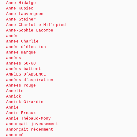
Anne Hidalgo
Anne Kupiec
Anne Lauvergeon
Anne Steiner
Anne-Charlotte Millepied
Anne-Sophie Lacombe
année
année Charlie
année d’élection
année marque
années
années 50-60
années battent
ANNÉES D’ABSENCE
années d’aspiration
Années rouge
Annette
Annick
Annick Girardin
Annie
Annie Ernaux
Annie Thébaud-Mony
annonçait joyeusement
annonçait récemment
annoncé