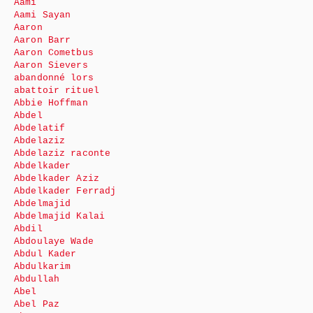
Aami
Aami Sayan
Aaron
Aaron Barr
Aaron Cometbus
Aaron Sievers
abandonné lors
abattoir rituel
Abbie Hoffman
Abdel
Abdelatif
Abdelaziz
Abdelaziz raconte
Abdelkader
Abdelkader Aziz
Abdelkader Ferradj
Abdelmajid
Abdelmajid Kalai
Abdil
Abdoulaye Wade
Abdul Kader
Abdulkarim
Abdullah
Abel
Abel Paz