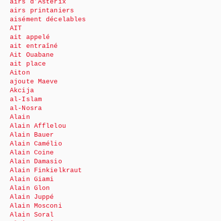
airs d’Astérix
airs printaniers
aisément décelables
AIT
ait appelé
ait entraîné
Ait Ouabane
ait place
Aiton
ajoute Maeve
Akcija
al-Islam
al-Nosra
Alain
Alain Afflelou
Alain Bauer
Alain Camélio
Alain Coine
Alain Damasio
Alain Finkielkraut
Alain Giami
Alain Glon
Alain Juppé
Alain Mosconi
Alain Soral