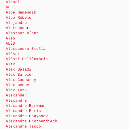
alcool
ALD
Alde Hemendik
Aldo Rebelo
Alejandro
Aleksander
alentour n’ont
Alep
ALÈS
Alessandro Stella
Alèssi
Alèssi Dell’Umbria
Alex
Alex Baladi
Alex Barbier
Alex Cadourcy
Alex pense
Alex Türk
Alexander
Alexandre
Alexandre Berkman
Alexandre Boris
Alexandre Chayanov
Alexandre Grothendieck
Alexandre Jacob