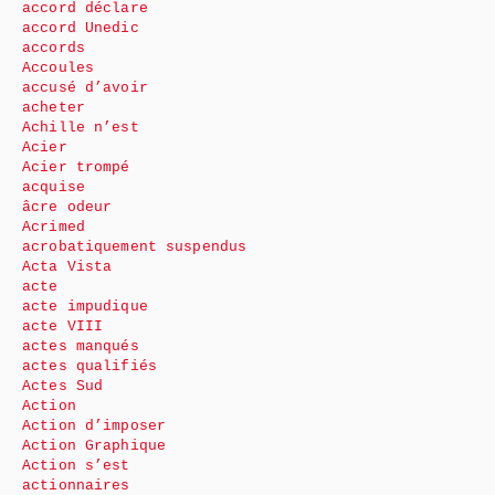
accord déclare
accord Unedic
accords
Accoules
accusé d’avoir
acheter
Achille n’est
Acier
Acier trompé
acquise
âcre odeur
Acrimed
acrobatiquement suspendus
Acta Vista
acte
acte impudique
acte VIII
actes manqués
actes qualifiés
Actes Sud
Action
Action d’imposer
Action Graphique
Action s’est
actionnaires