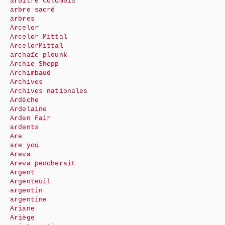
arbitre Colombia
arbre sacré
arbres
Arcelor
Arcelor Mittal
ArcelorMittal
archaïc plounk
Archie Shepp
Archimbaud
Archives
Archives nationales
Ardèche
Ardelaine
Arden Fair
ardents
Are
are you
Areva
Areva pencherait
Argent
Argenteuil
argentin
argentine
Ariane
Ariège