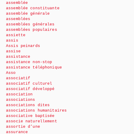
assemblée
assemblée constituante
assemblée générale
assemblées
assemblées générales
assemblées populaires
assiette
assis
Assis peinards
assise
assistance
assistance non-stop
assistance téléphonique
Asso
associatif
associatif culturel
associatif développé
association
associations
associations dites
associations humanitaires
associative baptisée
associe naturellement
assortie d’une
assurance