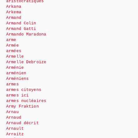
aristocratiques
Arkana
Arkema
Armand
Armand Colin
Armand Gatti
Armando Maradona
arme
Armée
armées
Armelle
Armelle Debroize
Arménie
arménien
Arméniens
armes
armes citoyens
armes ici
armes nucléaires
Army Fraktion
Arnau
Arnaud
Arnaud décrit
Arnault
Arraitz