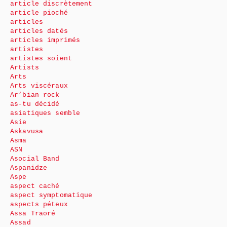
article discrètement
article pioché
articles
articles datés
articles imprimés
artistes
artistes soient
Artists
Arts
Arts viscéraux
Ar’bian rock
as-tu décidé
asiatiques semble
Asie
Askavusa
Asma
ASN
Asocial Band
Aspanidze
Aspe
aspect caché
aspect symptomatique
aspects péteux
Assa Traoré
Assad