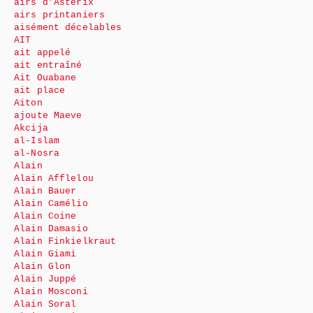
airs d’Astérix
airs printaniers
aisément décelables
AIT
ait appelé
ait entraîné
Ait Ouabane
ait place
Aiton
ajoute Maeve
Akcija
al-Islam
al-Nosra
Alain
Alain Afflelou
Alain Bauer
Alain Camélio
Alain Coine
Alain Damasio
Alain Finkielkraut
Alain Giami
Alain Glon
Alain Juppé
Alain Mosconi
Alain Soral