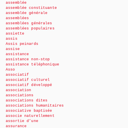
assemblée
assemblée constituante
assemblée générale
assemblées
assemblées générales
assemblées populaires
assiette
assis
Assis peinards
assise
assistance
assistance non-stop
assistance téléphonique
Asso
associatif
associatif culturel
associatif développé
association
associations
associations dites
associations humanitaires
associative baptisée
associe naturellement
assortie d’une
assurance