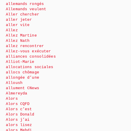
allemands rongés
Allemands veulent
Aller chercher
aller jeter
aller vite
Allez
Allez Martine
Allez Nath
allez rencontrer
Allez-vous exécuter
alliances consolidées
Alliot-Marie
allocations sociales
allocs chômage
allongée d’une
Alloush
allument CNews
Almereyda
Alors
Alors CQFD
Alors c’est
Alors Donald
Alors j’ai
alors lisez
alors Mehdi