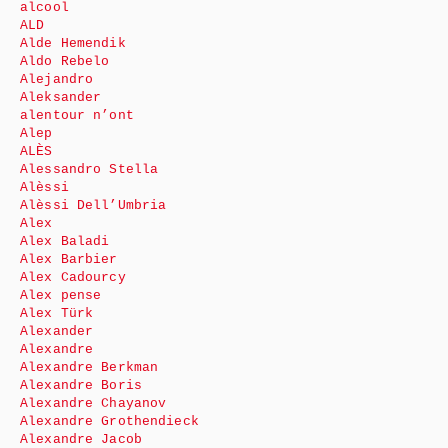
alcool
ALD
Alde Hemendik
Aldo Rebelo
Alejandro
Aleksander
alentour n’ont
Alep
ALÈS
Alessandro Stella
Alèssi
Alèssi Dell’Umbria
Alex
Alex Baladi
Alex Barbier
Alex Cadourcy
Alex pense
Alex Türk
Alexander
Alexandre
Alexandre Berkman
Alexandre Boris
Alexandre Chayanov
Alexandre Grothendieck
Alexandre Jacob