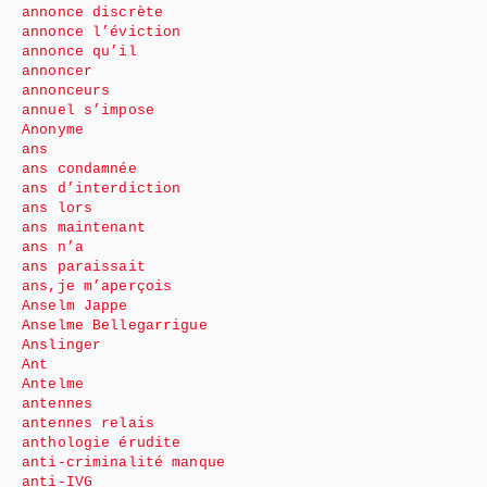
annonce discrète
annonce l’éviction
annonce qu’il
annoncer
annonceurs
annuel s’impose
Anonyme
ans
ans condamnée
ans d’interdiction
ans lors
ans maintenant
ans n’a
ans paraissait
ans,je m’aperçois
Anselm Jappe
Anselme Bellegarrigue
Anslinger
Ant
Antelme
antennes
antennes relais
anthologie érudite
anti-criminalité manque
anti-IVG