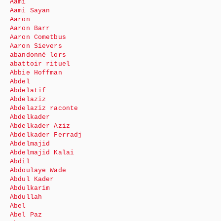
Aami
Aami Sayan
Aaron
Aaron Barr
Aaron Cometbus
Aaron Sievers
abandonné lors
abattoir rituel
Abbie Hoffman
Abdel
Abdelatif
Abdelaziz
Abdelaziz raconte
Abdelkader
Abdelkader Aziz
Abdelkader Ferradj
Abdelmajid
Abdelmajid Kalai
Abdil
Abdoulaye Wade
Abdul Kader
Abdulkarim
Abdullah
Abel
Abel Paz