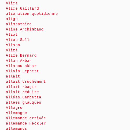
Alice
Alice Gaillard
aliénation quotidienne
align
alimentaire
Aline Archimbaud
Aliot
Aliou Sall
Alison
Alizé
Alizé Bernard
Allah Akbar
Allahou akbar
Allain Leprest
allait
allait cruchement
allait réagir
allait réduire
allées Gambetta
allées glauques
Allègre
Allemagne
allemande arrivée
allemande Heckler
allemands