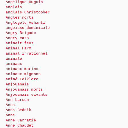
Angélique Huguin
anglais
anglais Christopher
Angles morts
Anglogold Ashanti
angoisse dominicale
Angry Brigade
Angry cats
animait feus
Animal Farm
animal irrationnel
animale
animaux
animaux marins
animaux mignons
animé Folklore
Anjouanais
Anjouanais morts
Anjouanais vivants
Ann Larson
Anna
Anna Bednik
Anne
Anne Carratié
Anne Chaudet