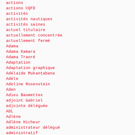
actions
actions CQFD
activités
activités nautiques
activités saines
actuel titulaire
actuellement concentrée
actuellement fermé
Adama
Adama Kamara
Adama Traoré
Adaptation
Adaptation graphique
Adélaïde Mukantabana
Adèle
Adeline Rosenstein
Aden
Adieu Baumettes
adjoint Gabriel
adjointe déléguée
ADL
Adlène
Adlène Hicheur
administrateur délégué
administratif