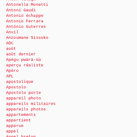
Antonella Monetti
Antoni Gaudi
Antonio échappe
Antonio Ferrara
António Guterres
Anvil
Anzoumane Sissoko
AOC
août
août dernier
Apégu pwärä-ùù
aperçu réaliste
Apéro
APL
apostolique
Apostolo
Apostolo porte
appareil photo
appareils militaires
appareils photos
appartements
appartient
apparue
appel
Appel breton