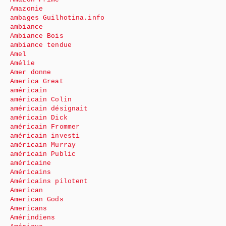
Amazonie
ambages Guilhotina.info
ambiance
Ambiance Bois
ambiance tendue
Amel
Amélie
Amer donne
America Great
américain
américain Colin
américain désignait
américain Dick
américain Frommer
américain investi
américain Murray
américain Public
américaine
Américains
Américains pilotent
American
American Gods
Americans
Amérindiens