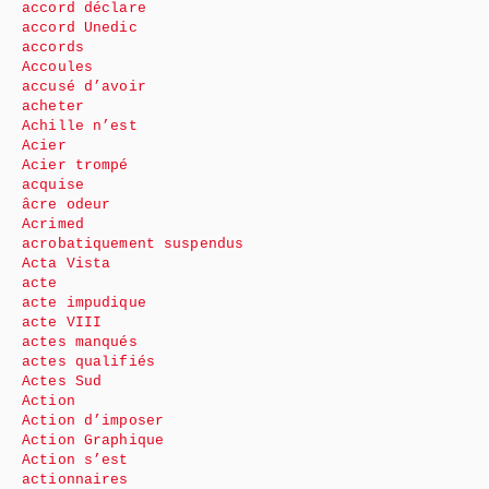
accord déclare
accord Unedic
accords
Accoules
accusé d’avoir
acheter
Achille n’est
Acier
Acier trompé
acquise
âcre odeur
Acrimed
acrobatiquement suspendus
Acta Vista
acte
acte impudique
acte VIII
actes manqués
actes qualifiés
Actes Sud
Action
Action d’imposer
Action Graphique
Action s’est
actionnaires