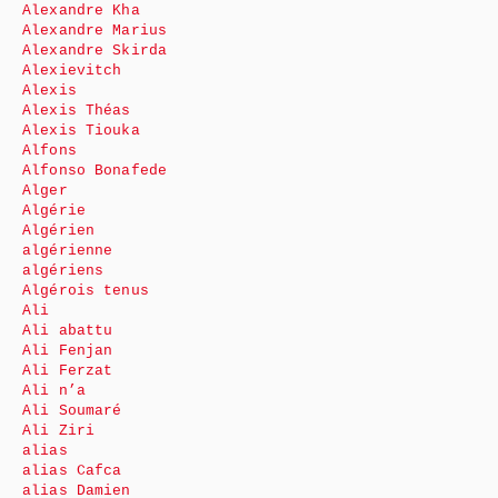
Alexandre Kha
Alexandre Marius
Alexandre Skirda
Alexievitch
Alexis
Alexis Théas
Alexis Tiouka
Alfons
Alfonso Bonafede
Alger
Algérie
Algérien
algérienne
algériens
Algérois tenus
Ali
Ali abattu
Ali Fenjan
Ali Ferzat
Ali n’a
Ali Soumaré
Ali Ziri
alias
alias Cafca
alias Damien