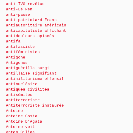
anti-IVG revêtus
anti-Le Pen
anti-passe
anti-patriotard Frans
antiautoritaire américain
anticapitaliste affichant
antidouleurs opiacés
antifa
antifasciste
antiféministes
Antigone
Antigones
antiguérilla surgi
antillaise signifiant
antimilitarisme offensif
antinucléaire
antiques civilités
antisémites
antiterroriste
Antiterroriste instaurée
Antoine
Antoine Costa
Antoine D’Agata
Antoine voit
Anton Ciliga