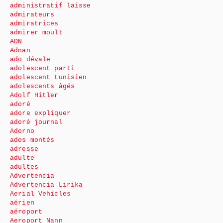
administratif laisse
admirateurs
admiratrices
admirer moult
ADN
Adnan
ado dévale
adolescent parti
adolescent tunisien
adolescents âgés
Adolf Hitler
adoré
adore expliquer
adoré journal
Adorno
ados montés
adresse
adulte
adultes
Advertencia
Advertencia Lirika
Aerial Vehicles
aérien
aéroport
Aeroport Nann