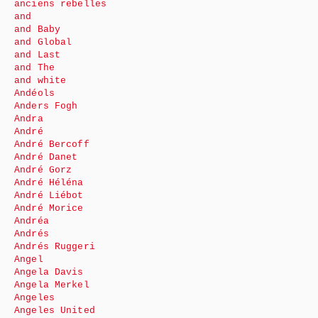
anciens rebelles
and
and Baby
and Global
and Last
and The
and white
Andéols
Anders Fogh
Andra
André
André Bercoff
André Danet
André Gorz
André Héléna
André Liébot
André Morice
Andréa
Andrés
Andrés Ruggeri
Angel
Angela Davis
Angela Merkel
Angeles
Angeles United