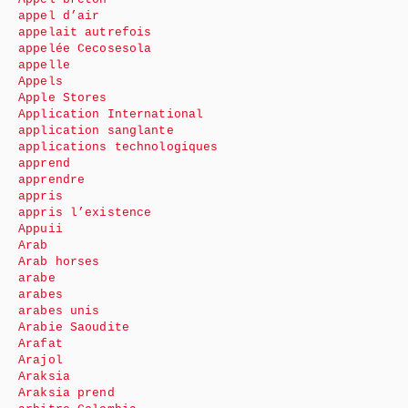
appel d’air
appelait autrefois
appelée Cecosesola
appelle
Appels
Apple Stores
Application International
application sanglante
applications technologiques
apprend
apprendre
appris
appris l’existence
Appuii
Arab
Arab horses
arabe
arabes
arabes unis
Arabie Saoudite
Arafat
Arajol
Araksia
Araksia prend