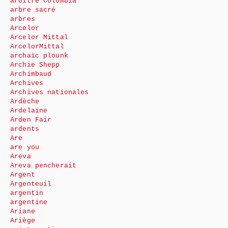
arbitre Colombia
arbre sacré
arbres
Arcelor
Arcelor Mittal
ArcelorMittal
archaïc plounk
Archie Shepp
Archimbaud
Archives
Archives nationales
Ardèche
Ardelaine
Arden Fair
ardents
Are
are you
Areva
Areva pencherait
Argent
Argenteuil
argentin
argentine
Ariane
Ariège