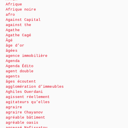
Afrique
Afrique noire
afro
Against Capital
against the
Agathe
Agathe Cagé
Âgé
âge d’or
âgées
agence immobilière
Agenda
Agenda Édito
agent double
agents
âges écoutent
agglomération d’immeubles
Aghiles Ouerdani
agissent réellement
agitateurs qu’elles
agraire
agraire Chayanov
agréable bâtiment
agréable oasis
agressé Nafissatou