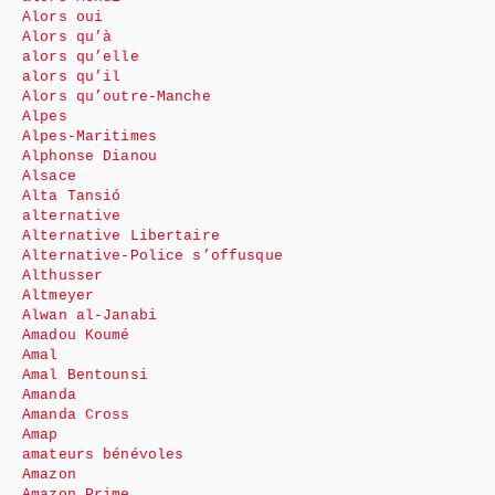
Alors oui
Alors qu’à
alors qu’elle
alors qu’il
Alors qu’outre-Manche
Alpes
Alpes-Maritimes
Alphonse Dianou
Alsace
Alta Tansió
alternative
Alternative Libertaire
Alternative-Police s’offusque
Althusser
Altmeyer
Alwan al-Janabi
Amadou Koumé
Amal
Amal Bentounsi
Amanda
Amanda Cross
Amap
amateurs bénévoles
Amazon
Amazon Prime