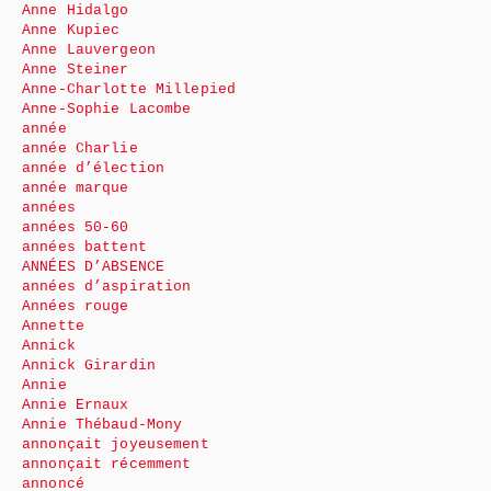
Anne Hidalgo
Anne Kupiec
Anne Lauvergeon
Anne Steiner
Anne-Charlotte Millepied
Anne-Sophie Lacombe
année
année Charlie
année d’élection
année marque
années
années 50-60
années battent
ANNÉES D’ABSENCE
années d’aspiration
Années rouge
Annette
Annick
Annick Girardin
Annie
Annie Ernaux
Annie Thébaud-Mony
annonçait joyeusement
annonçait récemment
annoncé