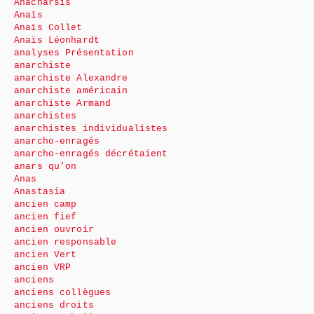
Anacharsis
Anaïs
Anaïs Collet
Anaïs Léonhardt
analyses Présentation
anarchiste
anarchiste Alexandre
anarchiste américain
anarchiste Armand
anarchistes
anarchistes individualistes
anarcho-enragés
anarcho-enragés décrétaient
anars qu’on
Anas
Anastasia
ancien camp
ancien fief
ancien ouvroir
ancien responsable
ancien Vert
ancien VRP
anciens
anciens collègues
anciens droits