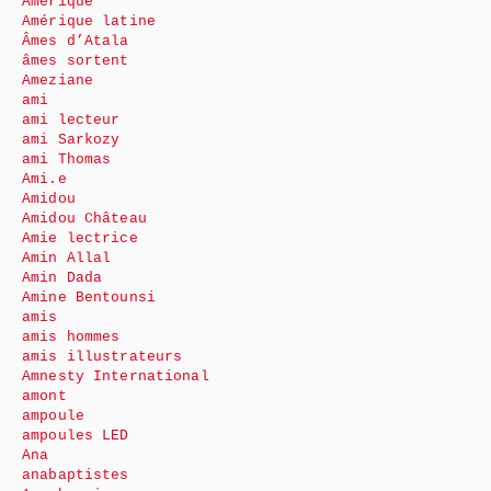
Amérique
Amérique latine
Âmes d’Atala
âmes sortent
Ameziane
ami
ami lecteur
ami Sarkozy
ami Thomas
Ami.e
Amidou
Amidou Château
Amie lectrice
Amin Allal
Amin Dada
Amine Bentounsi
amis
amis hommes
amis illustrateurs
Amnesty International
amont
ampoule
ampoules LED
Ana
anabaptistes