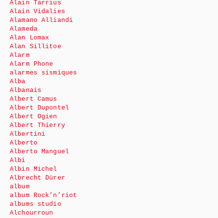
Alain Tarrius
Alain Vidalies
Alamano Alliandi
Alameda
Alan Lomax
Alan Sillitoe
Alarm
Alarm Phone
alarmes sismiques
Alba
Albanais
Albert Camus
Albert Dupontel
Albert Ogien
Albert Thierry
Albertini
Alberto
Alberto Manguel
Albi
Albin Michel
Albrecht Dürer
album
album Rock’n’riot
albums studio
Alchourroun