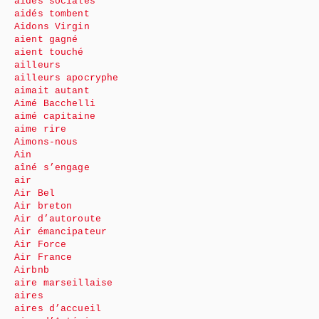
aides sociales
aidés tombent
Aidons Virgin
aient gagné
aient touché
ailleurs
ailleurs apocryphe
aimait autant
Aimé Bacchelli
aimé capitaine
aime rire
Aimons-nous
Ain
aîné s’engage
air
Air Bel
Air breton
Air d’autoroute
Air émancipateur
Air Force
Air France
Airbnb
aire marseillaise
aires
aires d’accueil