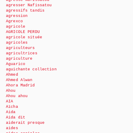
agresser Nafissatou
agressifs tandis
agression
Agrexco
agricole
AGRICOLE PERDU
agricole située
agricoles
agriculteurs
agricultrices
agriculture
Aguarico
aguichante collection
Ahmed
Ahmed Alwan
Ahora Madrid
Ahou
Ahou ahou
AIA
Aïcha
Aida
Aida dit
aiderait presque
aides