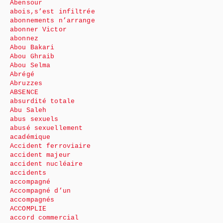
Abensour
abois,s’est infiltrée
abonnements n’arrange
abonner Victor
abonnez
Abou Bakari
Abou Ghraib
Abou Selma
Abrégé
Abruzzes
ABSENCE
absurdité totale
Abu Saleh
abus sexuels
abusé sexuellement
académique
Accident ferroviaire
accident majeur
accident nucléaire
accidents
accompagné
Accompagné d’un
accompagnés
ACCOMPLIE
accord commercial