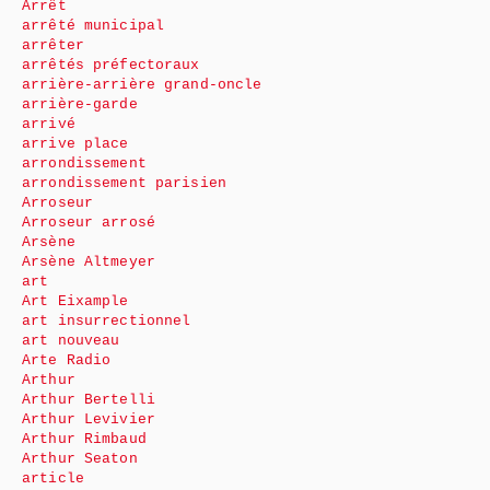
Arrêt
arrêté municipal
arrêter
arrêtés préfectoraux
arrière-arrière grand-oncle
arrière-garde
arrivé
arrive place
arrondissement
arrondissement parisien
Arroseur
Arroseur arrosé
Arsène
Arsène Altmeyer
art
Art Eixample
art insurrectionnel
art nouveau
Arte Radio
Arthur
Arthur Bertelli
Arthur Levivier
Arthur Rimbaud
Arthur Seaton
article