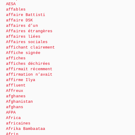
AESA
affables
affaire Battisti
affaire DSK
affaires d’un
Affaires étrangères
affaires liées
Affaires sociales
affichant clairement
Affiche signée
affiches
affiches déchirées
affirmait récemment
affirmation n’avait
affirme Ilya
affluent
Affreux
afghanes
Afghanistan
afghans
AFPA
Africa
africaines
Afrika Bambaataa
Afrin