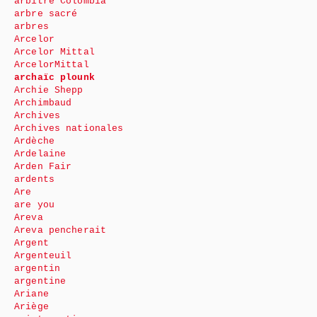
arbitre Colombia
arbre sacré
arbres
Arcelor
Arcelor Mittal
ArcelorMittal
archaïc plounk
Archie Shepp
Archimbaud
Archives
Archives nationales
Ardèche
Ardelaine
Arden Fair
ardents
Are
are you
Areva
Areva pencherait
Argent
Argenteuil
argentin
argentine
Ariane
Ariège