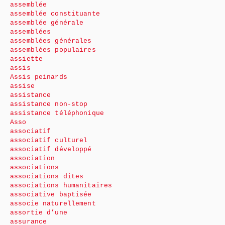
assemblée
assemblée constituante
assemblée générale
assemblées
assemblées générales
assemblées populaires
assiette
assis
Assis peinards
assise
assistance
assistance non-stop
assistance téléphonique
Asso
associatif
associatif culturel
associatif développé
association
associations
associations dites
associations humanitaires
associative baptisée
associe naturellement
assortie d’une
assurance