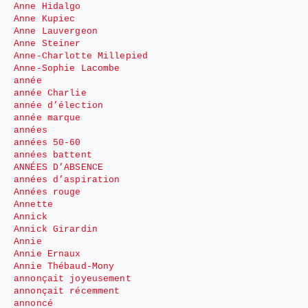
Anne Hidalgo
Anne Kupiec
Anne Lauvergeon
Anne Steiner
Anne-Charlotte Millepied
Anne-Sophie Lacombe
année
année Charlie
année d’élection
année marque
années
années 50-60
années battent
ANNÉES D’ABSENCE
années d’aspiration
Années rouge
Annette
Annick
Annick Girardin
Annie
Annie Ernaux
Annie Thébaud-Mony
annonçait joyeusement
annonçait récemment
annoncé