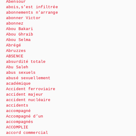
Abensour
abois,s’est infiltrée
abonnements n’arrange
abonner Victor
abonnez
Abou Bakari
Abou Ghraib
Abou Selma
Abrégé
Abruzzes
ABSENCE
absurdité totale
Abu Saleh
abus sexuels
abusé sexuellement
académique
Accident ferroviaire
accident majeur
accident nucléaire
accidents
accompagné
Accompagné d’un
accompagnés
ACCOMPLIE
accord commercial