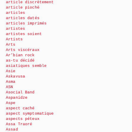
article discrètement
article pioché
articles
articles datés
articles imprimés
artistes
artistes soient
Artists
Arts
Arts viscéraux
Ar’bian rock
as-tu décidé
asiatiques semble
Asie
Askavusa
Asma
ASN
Asocial Band
Aspanidze
Aspe
aspect caché
aspect symptomatique
aspects péteux
Assa Traoré
Assad