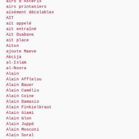
airs d’Astérix
airs printaniers
aisément décelables
AIT
ait appelé
ait entraîné
Ait Ouabane
ait place
Aiton
ajoute Maeve
Akcija
al-Islam
al-Nosra
Alain
Alain Afflelou
Alain Bauer
Alain Camélio
Alain Coine
Alain Damasio
Alain Finkielkraut
Alain Giami
Alain Glon
Alain Juppé
Alain Mosconi
Alain Soral