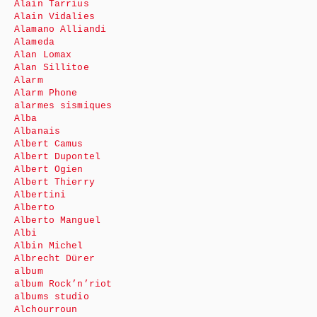
Alain Tarrius
Alain Vidalies
Alamano Alliandi
Alameda
Alan Lomax
Alan Sillitoe
Alarm
Alarm Phone
alarmes sismiques
Alba
Albanais
Albert Camus
Albert Dupontel
Albert Ogien
Albert Thierry
Albertini
Alberto
Alberto Manguel
Albi
Albin Michel
Albrecht Dürer
album
album Rock’n’riot
albums studio
Alchourroun