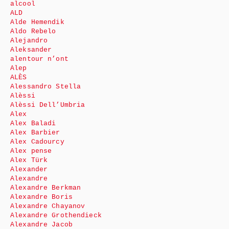
alcool
ALD
Alde Hemendik
Aldo Rebelo
Alejandro
Aleksander
alentour n’ont
Alep
ALÈS
Alessandro Stella
Alèssi
Alèssi Dell’Umbria
Alex
Alex Baladi
Alex Barbier
Alex Cadourcy
Alex pense
Alex Türk
Alexander
Alexandre
Alexandre Berkman
Alexandre Boris
Alexandre Chayanov
Alexandre Grothendieck
Alexandre Jacob