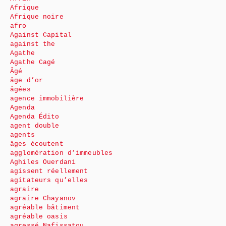
Afrique
Afrique noire
afro
Against Capital
against the
Agathe
Agathe Cagé
Âgé
âge d’or
âgées
agence immobilière
Agenda
Agenda Édito
agent double
agents
âges écoutent
agglomération d’immeubles
Aghiles Ouerdani
agissent réellement
agitateurs qu’elles
agraire
agraire Chayanov
agréable bâtiment
agréable oasis
agressé Nafissatou