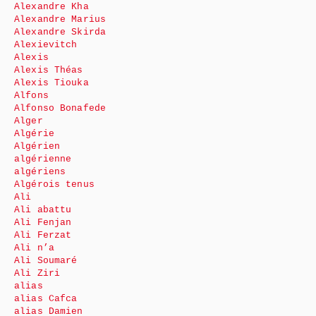
Alexandre Kha
Alexandre Marius
Alexandre Skirda
Alexievitch
Alexis
Alexis Théas
Alexis Tiouka
Alfons
Alfonso Bonafede
Alger
Algérie
Algérien
algérienne
algériens
Algérois tenus
Ali
Ali abattu
Ali Fenjan
Ali Ferzat
Ali n’a
Ali Soumaré
Ali Ziri
alias
alias Cafca
alias Damien