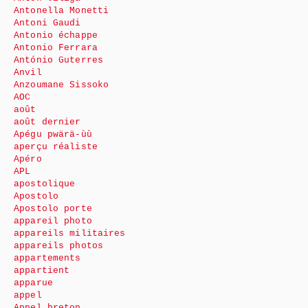
Antonella Monetti
Antoni Gaudi
Antonio échappe
Antonio Ferrara
António Guterres
Anvil
Anzoumane Sissoko
AOC
août
août dernier
Apégu pwärä-ùù
aperçu réaliste
Apéro
APL
apostolique
Apostolo
Apostolo porte
appareil photo
appareils militaires
appareils photos
appartements
appartient
apparue
appel
Appel breton