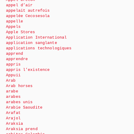
appel d’air
appelait autrefois
appelée Cecosesola
appelle
Appels
Apple Stores
Application International
application sanglante
applications technologiques
apprend
apprendre
appris
appris l’existence
Appuii
Arab
Arab horses
arabe
arabes
arabes unis
Arabie Saoudite
Arafat
Arajol
Araksia
Araksia prend