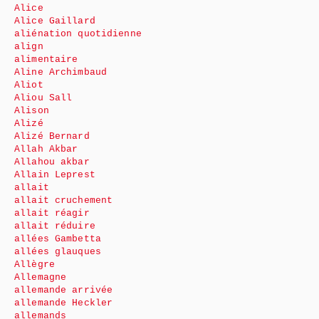
Alice
Alice Gaillard
aliénation quotidienne
align
alimentaire
Aline Archimbaud
Aliot
Aliou Sall
Alison
Alizé
Alizé Bernard
Allah Akbar
Allahou akbar
Allain Leprest
allait
allait cruchement
allait réagir
allait réduire
allées Gambetta
allées glauques
Allègre
Allemagne
allemande arrivée
allemande Heckler
allemands