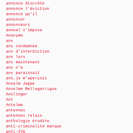
annonce discrète
annonce l’éviction
annonce qu’il
annoncer
annonceurs
annuel s’impose
Anonyme
ans
ans condamnée
ans d’interdiction
ans lors
ans maintenant
ans n’a
ans paraissait
ans,je m’aperçois
Anselm Jappe
Anselme Bellegarrigue
Anslinger
Ant
Antelme
antennes
antennes relais
anthologie érudite
anti-criminalité manque
anti-IVG