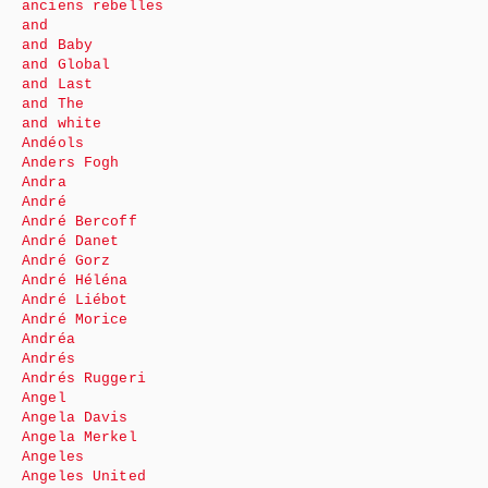
anciens rebelles
and
and Baby
and Global
and Last
and The
and white
Andéols
Anders Fogh
Andra
André
André Bercoff
André Danet
André Gorz
André Héléna
André Liébot
André Morice
Andréa
Andrés
Andrés Ruggeri
Angel
Angela Davis
Angela Merkel
Angeles
Angeles United