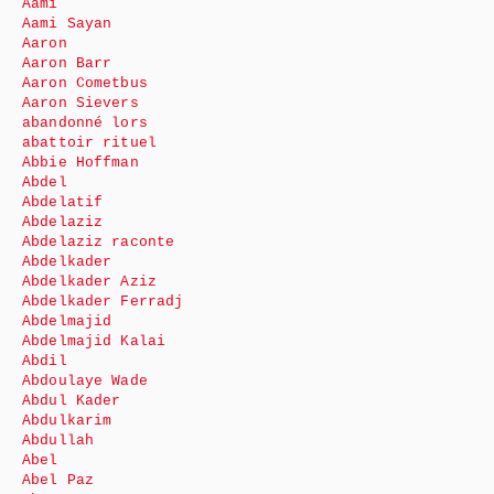
Aami
Aami Sayan
Aaron
Aaron Barr
Aaron Cometbus
Aaron Sievers
abandonné lors
abattoir rituel
Abbie Hoffman
Abdel
Abdelatif
Abdelaziz
Abdelaziz raconte
Abdelkader
Abdelkader Aziz
Abdelkader Ferradj
Abdelmajid
Abdelmajid Kalai
Abdil
Abdoulaye Wade
Abdul Kader
Abdulkarim
Abdullah
Abel
Abel Paz