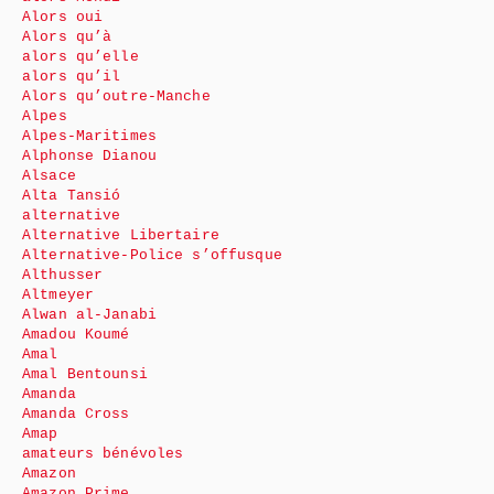
Alors oui
Alors qu’à
alors qu’elle
alors qu’il
Alors qu’outre-Manche
Alpes
Alpes-Maritimes
Alphonse Dianou
Alsace
Alta Tansió
alternative
Alternative Libertaire
Alternative-Police s’offusque
Althusser
Altmeyer
Alwan al-Janabi
Amadou Koumé
Amal
Amal Bentounsi
Amanda
Amanda Cross
Amap
amateurs bénévoles
Amazon
Amazon Prime