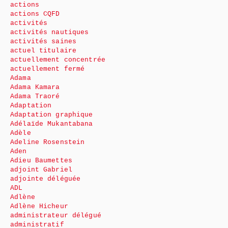
actions
actions CQFD
activités
activités nautiques
activités saines
actuel titulaire
actuellement concentrée
actuellement fermé
Adama
Adama Kamara
Adama Traoré
Adaptation
Adaptation graphique
Adélaïde Mukantabana
Adèle
Adeline Rosenstein
Aden
Adieu Baumettes
adjoint Gabriel
adjointe déléguée
ADL
Adlène
Adlène Hicheur
administrateur délégué
administratif