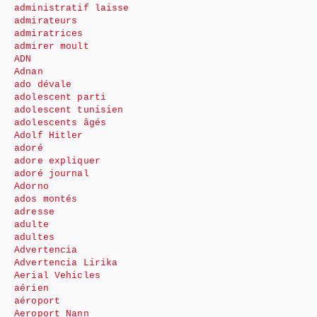
administratif laisse
admirateurs
admiratrices
admirer moult
ADN
Adnan
ado dévale
adolescent parti
adolescent tunisien
adolescents âgés
Adolf Hitler
adoré
adore expliquer
adoré journal
Adorno
ados montés
adresse
adulte
adultes
Advertencia
Advertencia Lirika
Aerial Vehicles
aérien
aéroport
Aeroport Nann