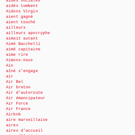
aides sociales
aidés tombent
Aidons Virgin
aient gagné
aient touché
ailleurs
ailleurs apocryphe
aimait autant
Aimé Bacchelli
aimé capitaine
aime rire
Aimons-nous
Ain
aîné s’engage
air
Air Bel
Air breton
Air d’autoroute
Air émancipateur
Air Force
Air France
Airbnb
aire marseillaise
aires
aires d’accueil