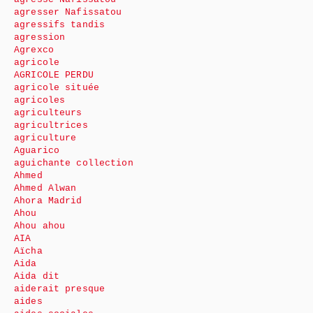
agresser Nafissatou
agressifs tandis
agression
Agrexco
agricole
AGRICOLE PERDU
agricole située
agricoles
agriculteurs
agricultrices
agriculture
Aguarico
aguichante collection
Ahmed
Ahmed Alwan
Ahora Madrid
Ahou
Ahou ahou
AIA
Aïcha
Aida
Aida dit
aiderait presque
aides