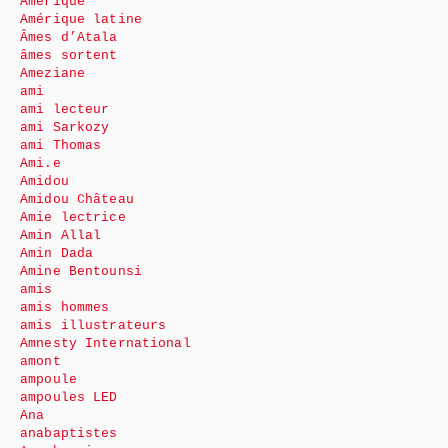
Amérique
Amérique latine
Âmes d’Atala
âmes sortent
Ameziane
ami
ami lecteur
ami Sarkozy
ami Thomas
Ami.e
Amidou
Amidou Château
Amie lectrice
Amin Allal
Amin Dada
Amine Bentounsi
amis
amis hommes
amis illustrateurs
Amnesty International
amont
ampoule
ampoules LED
Ana
anabaptistes