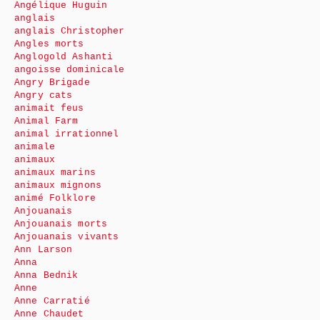
Angélique Huguin
anglais
anglais Christopher
Angles morts
Anglogold Ashanti
angoisse dominicale
Angry Brigade
Angry cats
animait feus
Animal Farm
animal irrationnel
animale
animaux
animaux marins
animaux mignons
animé Folklore
Anjouanais
Anjouanais morts
Anjouanais vivants
Ann Larson
Anna
Anna Bednik
Anne
Anne Carratié
Anne Chaudet