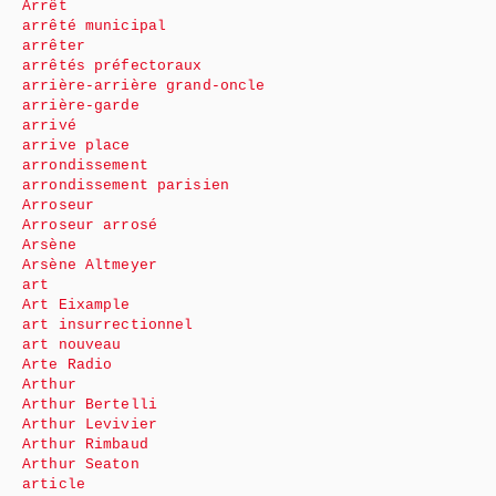
Arrêt
arrêté municipal
arrêter
arrêtés préfectoraux
arrière-arrière grand-oncle
arrière-garde
arrivé
arrive place
arrondissement
arrondissement parisien
Arroseur
Arroseur arrosé
Arsène
Arsène Altmeyer
art
Art Eixample
art insurrectionnel
art nouveau
Arte Radio
Arthur
Arthur Bertelli
Arthur Levivier
Arthur Rimbaud
Arthur Seaton
article