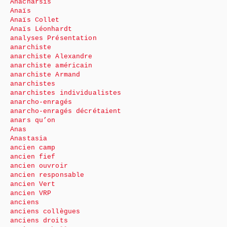
Anacharsis
Anaïs
Anaïs Collet
Anaïs Léonhardt
analyses Présentation
anarchiste
anarchiste Alexandre
anarchiste américain
anarchiste Armand
anarchistes
anarchistes individualistes
anarcho-enragés
anarcho-enragés décrétaient
anars qu’on
Anas
Anastasia
ancien camp
ancien fief
ancien ouvroir
ancien responsable
ancien Vert
ancien VRP
anciens
anciens collègues
anciens droits