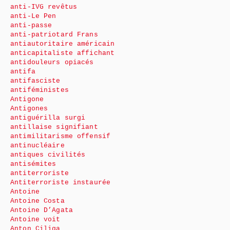
anti-IVG revêtus
anti-Le Pen
anti-passe
anti-patriotard Frans
antiautoritaire américain
anticapitaliste affichant
antidouleurs opiacés
antifa
antifasciste
antiféministes
Antigone
Antigones
antiguérilla surgi
antillaise signifiant
antimilitarisme offensif
antinucléaire
antiques civilités
antisémites
antiterroriste
Antiterroriste instaurée
Antoine
Antoine Costa
Antoine D’Agata
Antoine voit
Anton Ciliga