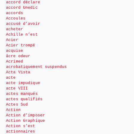
accord déclare
accord Unedic
accords
Accoules
accusé d’avoir
acheter
Achille n’est
Acier
Acier trompé
acquise
âcre odeur
Acrimed
acrobatiquement suspendus
Acta Vista
acte
acte impudique
acte VIII
actes manqués
actes qualifiés
Actes Sud
Action
Action d’imposer
Action Graphique
Action s’est
actionnaires