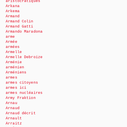
aristocratiques
Arkana
Arkema
Armand
Armand Colin
Armand Gatti
Armando Maradona
arme
Armée
armées
Armelle
Armelle Debroize
Arménie
arménien
Arméniens
armes
armes citoyens
armes ici
armes nucléaires
Army Fraktion
Arnau
Arnaud
Arnaud décrit
Arnault
Arraitz