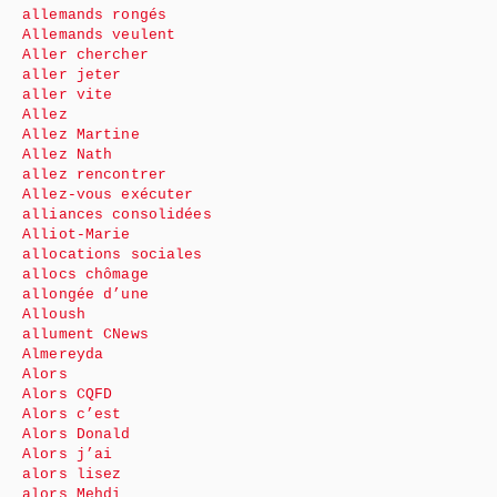
allemands rongés
Allemands veulent
Aller chercher
aller jeter
aller vite
Allez
Allez Martine
Allez Nath
allez rencontrer
Allez-vous exécuter
alliances consolidées
Alliot-Marie
allocations sociales
allocs chômage
allongée d’une
Alloush
allument CNews
Almereyda
Alors
Alors CQFD
Alors c’est
Alors Donald
Alors j’ai
alors lisez
alors Mehdi