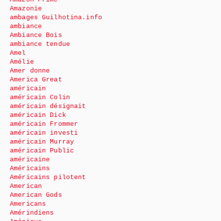
Amazonie
ambages Guilhotina.info
ambiance
Ambiance Bois
ambiance tendue
Amel
Amélie
Amer donne
America Great
américain
américain Colin
américain désignait
américain Dick
américain Frommer
américain investi
américain Murray
américain Public
américaine
Américains
Américains pilotent
American
American Gods
Americans
Amérindiens