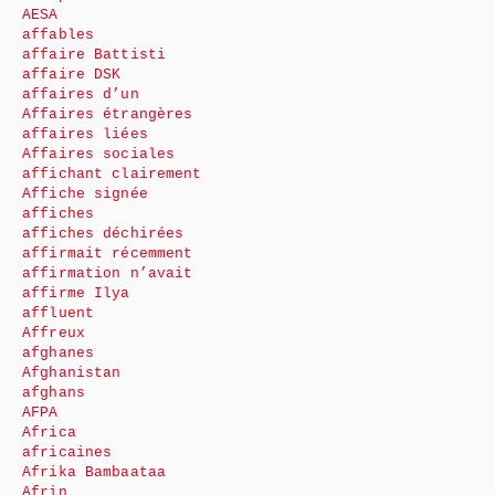
AESA
affables
affaire Battisti
affaire DSK
affaires d’un
Affaires étrangères
affaires liées
Affaires sociales
affichant clairement
Affiche signée
affiches
affiches déchirées
affirmait récemment
affirmation n’avait
affirme Ilya
affluent
Affreux
afghanes
Afghanistan
afghans
AFPA
Africa
africaines
Afrika Bambaataa
Afrin