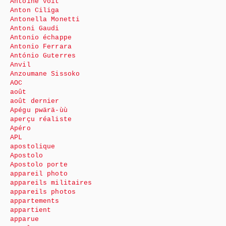
Antoine voit
Anton Ciliga
Antonella Monetti
Antoni Gaudi
Antonio échappe
Antonio Ferrara
António Guterres
Anvil
Anzoumane Sissoko
AOC
août
août dernier
Apégu pwärä-ùù
aperçu réaliste
Apéro
APL
apostolique
Apostolo
Apostolo porte
appareil photo
appareils militaires
appareils photos
appartements
appartient
apparue