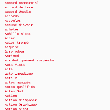
accord commercial
accord déclare
accord Unedic
accords
Accoules
accusé d’avoir
acheter
Achille n’est
Acier
Acier trompé
acquise
âcre odeur
Acrimed
acrobatiquement suspendus
Acta Vista
acte
acte impudique
acte VIII
actes manqués
actes qualifiés
Actes Sud
Action
Action d’imposer
Action Graphique
Action s’est