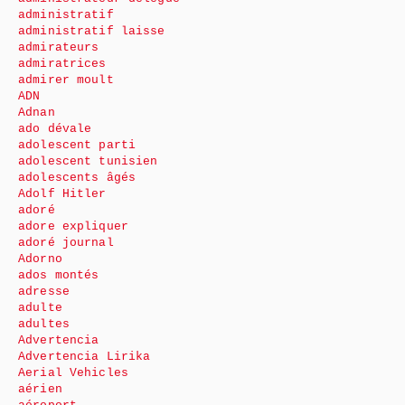
administratif
administratif laisse
admirateurs
admiratrices
admirer moult
ADN
Adnan
ado dévale
adolescent parti
adolescent tunisien
adolescents âgés
Adolf Hitler
adoré
adore expliquer
adoré journal
Adorno
ados montés
adresse
adulte
adultes
Advertencia
Advertencia Lirika
Aerial Vehicles
aérien