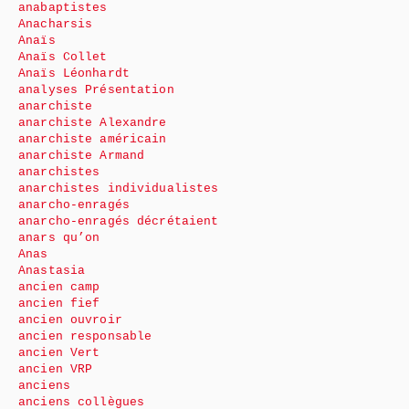
anabaptistes
Anacharsis
Anaïs
Anaïs Collet
Anaïs Léonhardt
analyses Présentation
anarchiste
anarchiste Alexandre
anarchiste américain
anarchiste Armand
anarchistes
anarchistes individualistes
anarcho-enragés
anarcho-enragés décrétaient
anars qu’on
Anas
Anastasia
ancien camp
ancien fief
ancien ouvroir
ancien responsable
ancien Vert
ancien VRP
anciens
anciens collègues