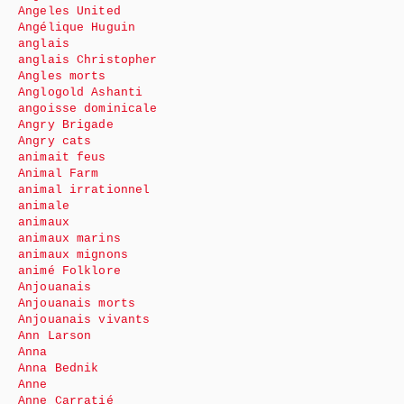
Angeles United
Angélique Huguin
anglais
anglais Christopher
Angles morts
Anglogold Ashanti
angoisse dominicale
Angry Brigade
Angry cats
animait feus
Animal Farm
animal irrationnel
animale
animaux
animaux marins
animaux mignons
animé Folklore
Anjouanais
Anjouanais morts
Anjouanais vivants
Ann Larson
Anna
Anna Bednik
Anne
Anne Carratié