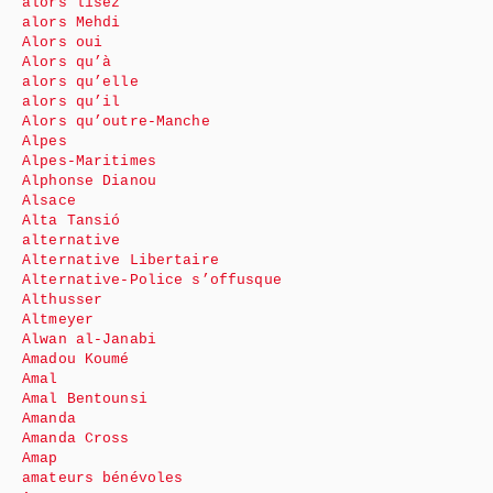
alors lisez
alors Mehdi
Alors oui
Alors qu’à
alors qu’elle
alors qu’il
Alors qu’outre-Manche
Alpes
Alpes-Maritimes
Alphonse Dianou
Alsace
Alta Tansió
alternative
Alternative Libertaire
Alternative-Police s’offusque
Althusser
Altmeyer
Alwan al-Janabi
Amadou Koumé
Amal
Amal Bentounsi
Amanda
Amanda Cross
Amap
amateurs bénévoles