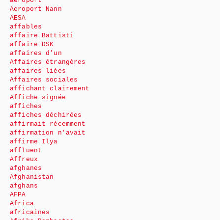
aéroport
Aeroport Nann
AESA
affables
affaire Battisti
affaire DSK
affaires d’un
Affaires étrangères
affaires liées
Affaires sociales
affichant clairement
Affiche signée
affiches
affiches déchirées
affirmait récemment
affirmation n’avait
affirme Ilya
affluent
Affreux
afghanes
Afghanistan
afghans
AFPA
Africa
africaines