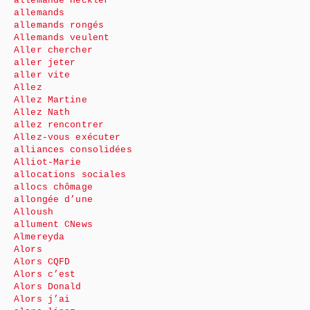
allemande Heckler
allemands
allemands rongés
Allemands veulent
Aller chercher
aller jeter
aller vite
Allez
Allez Martine
Allez Nath
allez rencontrer
Allez-vous exécuter
alliances consolidées
Alliot-Marie
allocations sociales
allocs chômage
allongée d’une
Alloush
allument CNews
Almereyda
Alors
Alors CQFD
Alors c’est
Alors Donald
Alors j’ai