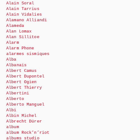
Alain Soral
Alain Tarrius
Alain Vidalies
Alamano Alliandi
Alameda
Alan Lomax
Alan Sillitoe
Alarm
Alarm Phone
alarmes sismiques
Alba
Albanais
Albert Camus
Albert Dupontel
Albert Ogien
Albert Thierry
Albertini
Alberto
Alberto Manguel
Albi
Albin Michel
Albrecht Dürer
album
album Rock’n’riot
albums studio