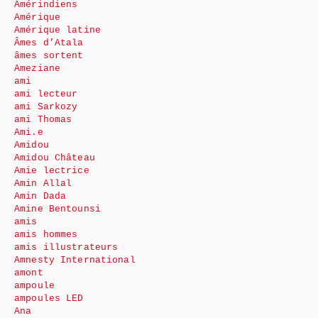
Amérindiens
Amérique
Amérique latine
Âmes d’Atala
âmes sortent
Ameziane
ami
ami lecteur
ami Sarkozy
ami Thomas
Ami.e
Amidou
Amidou Château
Amie lectrice
Amin Allal
Amin Dada
Amine Bentounsi
amis
amis hommes
amis illustrateurs
Amnesty International
amont
ampoule
ampoules LED
Ana