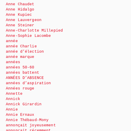
Anne Chaudet
Anne Hidalgo
Anne Kupiec
Anne Lauvergeon
Anne Steiner
Anne-Charlotte Millepied
Anne-Sophie Lacombe
année
année Charlie
année d’élection
année marque
années
années 50-60
années battent
ANNÉES D’ABSENCE
années d’aspiration
Années rouge
Annette
Annick
Annick Girardin
Annie
Annie Ernaux
Annie Thébaud-Mony
annonçait joyeusement
annonçait récemment