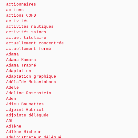
actionnaires
actions
actions CQFD
activités
activités nautiques
activités saines
actuel titulaire
actuellement concentrée
actuellement fermé
Adama
Adama Kamara
Adama Traoré
Adaptation
Adaptation graphique
Adélaïde Mukantabana
Adèle
Adeline Rosenstein
Aden
Adieu Baumettes
adjoint Gabriel
adjointe déléguée
ADL
Adlène
Adlène Hicheur
administrateur délégué