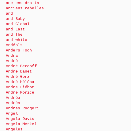
anciens droits
anciens rebelles
and
and Baby
and Global
and Last
and The
and white
Andéols
Anders Fogh
Andra
André
André Bercoff
André Danet
André Gorz
André Héléna
André Liébot
André Morice
Andréa
Andrés
Andrés Ruggeri
Angel
Angela Davis
Angela Merkel
Angeles