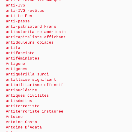
anti-criminalité manque
anti-IVG
anti-IVG revêtus
anti-Le Pen
anti-passe
anti-patriotard Frans
antiautoritaire américain
anticapitaliste affichant
antidouleurs opiacés
antifa
antifasciste
antiféministes
Antigone
Antigones
antiguérilla surgi
antillaise signifiant
antimilitarisme offensif
antinucléaire
antiques civilités
antisémites
antiterroriste
Antiterroriste instaurée
Antoine
Antoine Costa
Antoine D’Agata