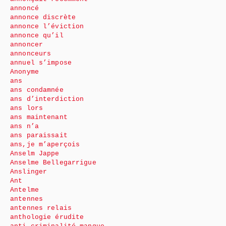
annoncé
annonce discrète
annonce l’éviction
annonce qu’il
annoncer
annonceurs
annuel s’impose
Anonyme
ans
ans condamnée
ans d’interdiction
ans lors
ans maintenant
ans n’a
ans paraissait
ans,je m’aperçois
Anselm Jappe
Anselme Bellegarrigue
Anslinger
Ant
Antelme
antennes
antennes relais
anthologie érudite