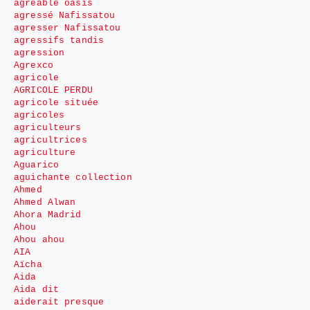
agréable oasis
agressé Nafissatou
agresser Nafissatou
agressifs tandis
agression
Agrexco
agricole
AGRICOLE PERDU
agricole située
agricoles
agriculteurs
agricultrices
agriculture
Aguarico
aguichante collection
Ahmed
Ahmed Alwan
Ahora Madrid
Ahou
Ahou ahou
AIA
Aïcha
Aida
Aida dit
aiderait presque