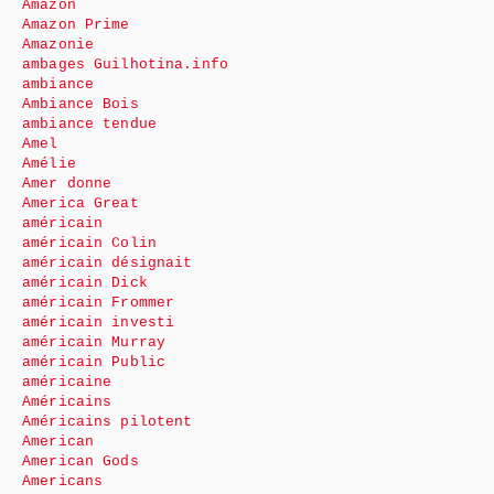
Amazon
Amazon Prime
Amazonie
ambages Guilhotina.info
ambiance
Ambiance Bois
ambiance tendue
Amel
Amélie
Amer donne
America Great
américain
américain Colin
américain désignait
américain Dick
américain Frommer
américain investi
américain Murray
américain Public
américaine
Américains
Américains pilotent
American
American Gods
Americans