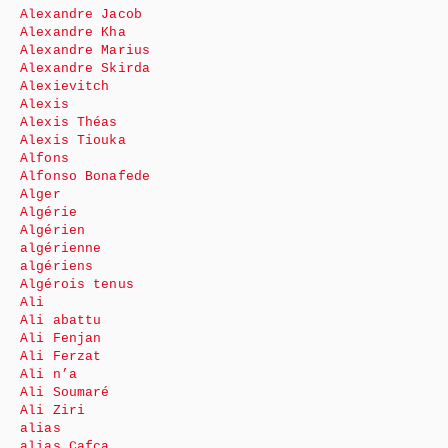
Alexandre Jacob
Alexandre Kha
Alexandre Marius
Alexandre Skirda
Alexievitch
Alexis
Alexis Théas
Alexis Tiouka
Alfons
Alfonso Bonafede
Alger
Algérie
Algérien
algérienne
algériens
Algérois tenus
Ali
Ali abattu
Ali Fenjan
Ali Ferzat
Ali n’a
Ali Soumaré
Ali Ziri
alias
alias Cafca