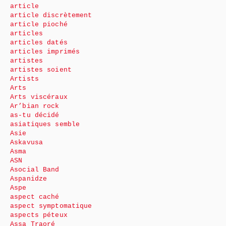
article
article discrètement
article pioché
articles
articles datés
articles imprimés
artistes
artistes soient
Artists
Arts
Arts viscéraux
Ar’bian rock
as-tu décidé
asiatiques semble
Asie
Askavusa
Asma
ASN
Asocial Band
Aspanidze
Aspe
aspect caché
aspect symptomatique
aspects péteux
Assa Traoré