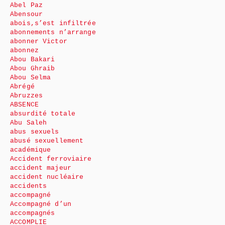
Abel Paz
Abensour
abois,s’est infiltrée
abonnements n’arrange
abonner Victor
abonnez
Abou Bakari
Abou Ghraib
Abou Selma
Abrégé
Abruzzes
ABSENCE
absurdité totale
Abu Saleh
abus sexuels
abusé sexuellement
académique
Accident ferroviaire
accident majeur
accident nucléaire
accidents
accompagné
Accompagné d’un
accompagnés
ACCOMPLIE