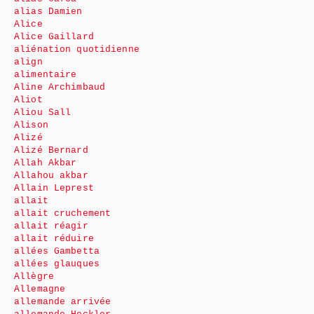
alias Damien
Alice
Alice Gaillard
aliénation quotidienne
align
alimentaire
Aline Archimbaud
Aliot
Aliou Sall
Alison
Alizé
Alizé Bernard
Allah Akbar
Allahou akbar
Allain Leprest
allait
allait cruchement
allait réagir
allait réduire
allées Gambetta
allées glauques
Allègre
Allemagne
allemande arrivée