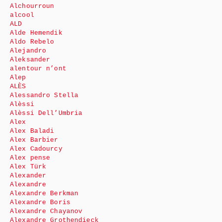
Alchourroun
alcool
ALD
Alde Hemendik
Aldo Rebelo
Alejandro
Aleksander
alentour n’ont
Alep
ALÈS
Alessandro Stella
Alèssi
Alèssi Dell’Umbria
Alex
Alex Baladi
Alex Barbier
Alex Cadourcy
Alex pense
Alex Türk
Alexander
Alexandre
Alexandre Berkman
Alexandre Boris
Alexandre Chayanov
Alexandre Grothendieck