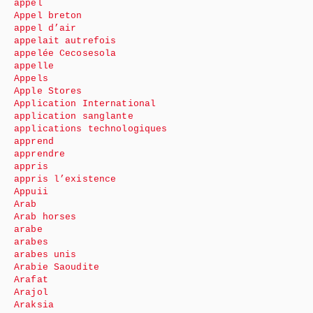
appel
Appel breton
appel d’air
appelait autrefois
appelée Cecosesola
appelle
Appels
Apple Stores
Application International
application sanglante
applications technologiques
apprend
apprendre
appris
appris l’existence
Appuii
Arab
Arab horses
arabe
arabes
arabes unis
Arabie Saoudite
Arafat
Arajol
Araksia