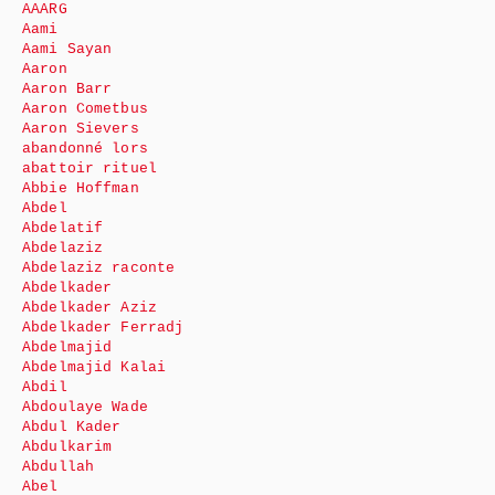
AAARG
Aami
Aami Sayan
Aaron
Aaron Barr
Aaron Cometbus
Aaron Sievers
abandonné lors
abattoir rituel
Abbie Hoffman
Abdel
Abdelatif
Abdelaziz
Abdelaziz raconte
Abdelkader
Abdelkader Aziz
Abdelkader Ferradj
Abdelmajid
Abdelmajid Kalai
Abdil
Abdoulaye Wade
Abdul Kader
Abdulkarim
Abdullah
Abel