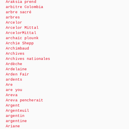
Araksia prend
arbitre Colombia
arbre sacré
arbres
Arcelor
Arcelor Mittal
ArcelorMittal
archaïc plounk
Archie Shepp
Archimbaud
Archives
Archives nationales
Ardèche
Ardelaine
Arden Fair
ardents
Are
are you
Areva
Areva pencherait
Argent
Argenteuil
argentin
argentine
Ariane