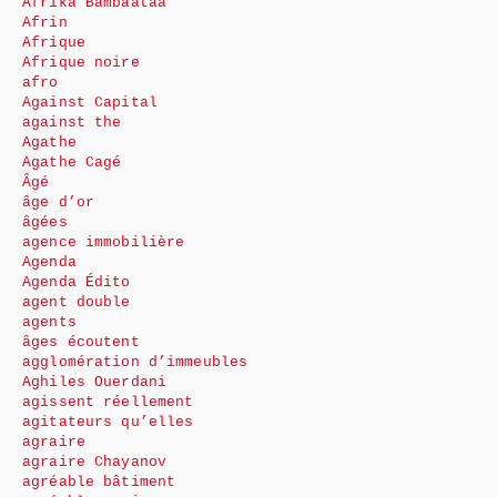
Afrika Bambaataa
Afrin
Afrique
Afrique noire
afro
Against Capital
against the
Agathe
Agathe Cagé
Âgé
âge d’or
âgées
agence immobilière
Agenda
Agenda Édito
agent double
agents
âges écoutent
agglomération d’immeubles
Aghiles Ouerdani
agissent réellement
agitateurs qu’elles
agraire
agraire Chayanov
agréable bâtiment