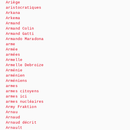
Ariège
aristocratiques
Arkana
Arkema
Armand
Armand Colin
Armand Gatti
Armando Maradona
arme
Armée
armées
Armelle
Armelle Debroize
Arménie
arménien
Arméniens
armes
armes citoyens
armes ici
armes nucléaires
Army Fraktion
Arnau
Arnaud
Arnaud décrit
Arnault