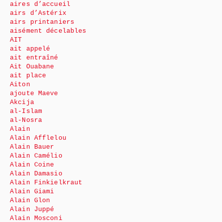
aires d’accueil
airs d’Astérix
airs printaniers
aisément décelables
AIT
ait appelé
ait entraîné
Ait Ouabane
ait place
Aiton
ajoute Maeve
Akcija
al-Islam
al-Nosra
Alain
Alain Afflelou
Alain Bauer
Alain Camélio
Alain Coine
Alain Damasio
Alain Finkielkraut
Alain Giami
Alain Glon
Alain Juppé
Alain Mosconi