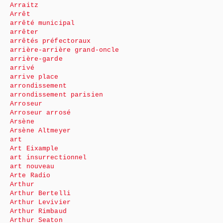
Arraitz
Arrêt
arrêté municipal
arrêter
arrêtés préfectoraux
arrière-arrière grand-oncle
arrière-garde
arrivé
arrive place
arrondissement
arrondissement parisien
Arroseur
Arroseur arrosé
Arsène
Arsène Altmeyer
art
Art Eixample
art insurrectionnel
art nouveau
Arte Radio
Arthur
Arthur Bertelli
Arthur Levivier
Arthur Rimbaud
Arthur Seaton