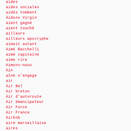
aides
aides sociales
aidés tombent
Aidons Virgin
aient gagné
aient touché
ailleurs
ailleurs apocryphe
aimait autant
Aimé Bacchelli
aimé capitaine
aime rire
Aimons-nous
Ain
aîné s’engage
air
Air Bel
Air breton
Air d’autoroute
Air émancipateur
Air Force
Air France
Airbnb
aire marseillaise
aires