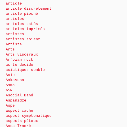
article
article discrètement
article pioché
articles
articles datés
articles imprimés
artistes
artistes soient
Artists
Arts
Arts viscéraux
Ar’bian rock
as-tu décidé
asiatiques semble
Asie
Askavusa
Asma
ASN
Asocial Band
Aspanidze
Aspe
aspect caché
aspect symptomatique
aspects péteux
Assa Traoré