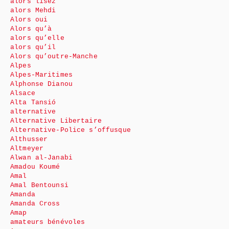
alors lisez
alors Mehdi
Alors oui
Alors qu’à
alors qu’elle
alors qu’il
Alors qu’outre-Manche
Alpes
Alpes-Maritimes
Alphonse Dianou
Alsace
Alta Tansió
alternative
Alternative Libertaire
Alternative-Police s’offusque
Althusser
Altmeyer
Alwan al-Janabi
Amadou Koumé
Amal
Amal Bentounsi
Amanda
Amanda Cross
Amap
amateurs bénévoles