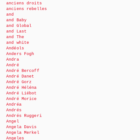
anciens droits
anciens rebelles
and
and Baby
and Global
and Last
and The
and white
Andéols
Anders Fogh
Andra
André
André Bercoff
André Danet
André Gorz
André Héléna
André Liébot
André Morice
Andréa
Andrés
Andrés Ruggeri
Angel
Angela Davis
Angela Merkel
Angeles