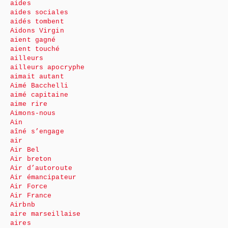
aides
aides sociales
aidés tombent
Aidons Virgin
aient gagné
aient touché
ailleurs
ailleurs apocryphe
aimait autant
Aimé Bacchelli
aimé capitaine
aime rire
Aimons-nous
Ain
aîné s’engage
air
Air Bel
Air breton
Air d’autoroute
Air émancipateur
Air Force
Air France
Airbnb
aire marseillaise
aires