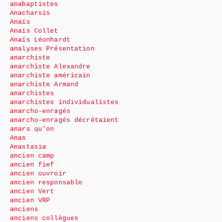
anabaptistes
Anacharsis
Anaïs
Anaïs Collet
Anaïs Léonhardt
analyses Présentation
anarchiste
anarchiste Alexandre
anarchiste américain
anarchiste Armand
anarchistes
anarchistes individualistes
anarcho-enragés
anarcho-enragés décrétaient
anars qu’on
Anas
Anastasia
ancien camp
ancien fief
ancien ouvroir
ancien responsable
ancien Vert
ancien VRP
anciens
anciens collègues