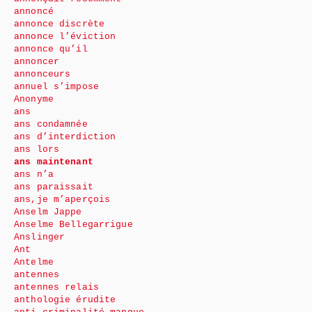
annoncé
annonce discrète
annonce l’éviction
annonce qu’il
annoncer
annonceurs
annuel s’impose
Anonyme
ans
ans condamnée
ans d’interdiction
ans lors
ans maintenant
ans n’a
ans paraissait
ans,je m’aperçois
Anselm Jappe
Anselme Bellegarrigue
Anslinger
Ant
Antelme
antennes
antennes relais
anthologie érudite