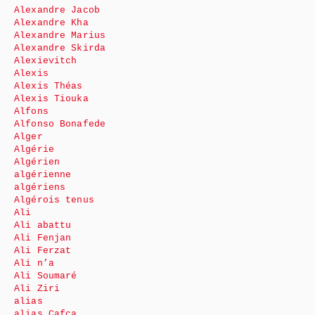
Alexandre Jacob
Alexandre Kha
Alexandre Marius
Alexandre Skirda
Alexievitch
Alexis
Alexis Théas
Alexis Tiouka
Alfons
Alfonso Bonafede
Alger
Algérie
Algérien
algérienne
algériens
Algérois tenus
Ali
Ali abattu
Ali Fenjan
Ali Ferzat
Ali n’a
Ali Soumaré
Ali Ziri
alias
alias Cafca