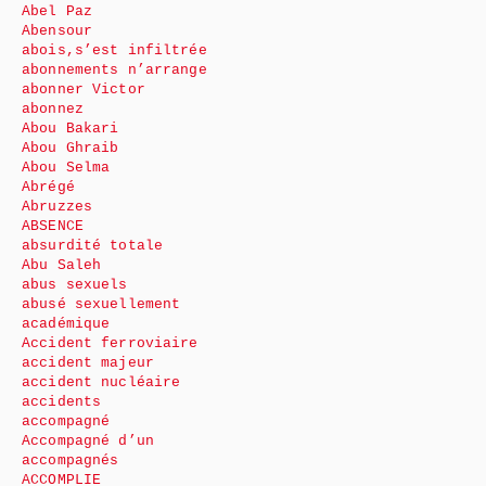
Abel Paz
Abensour
abois,s’est infiltrée
abonnements n’arrange
abonner Victor
abonnez
Abou Bakari
Abou Ghraib
Abou Selma
Abrégé
Abruzzes
ABSENCE
absurdité totale
Abu Saleh
abus sexuels
abusé sexuellement
académique
Accident ferroviaire
accident majeur
accident nucléaire
accidents
accompagné
Accompagné d’un
accompagnés
ACCOMPLIE