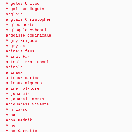
Angeles United
Angélique Huguin
anglais
anglais Christopher
Angles morts
Anglogold Ashanti
angoisse dominicale
Angry Brigade
Angry cats
animait feus
Animal Farm
animal irrationnel
animale
animaux
animaux marins
animaux mignons
animé Folklore
Anjouanais
Anjouanais morts
Anjouanais vivants
Ann Larson
Anna
Anna Bednik
Anne
Anne Carratié