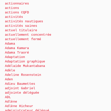
actionnaires
actions
actions CQFD
activités
activités nautiques
activités saines
actuel titulaire
actuellement concentrée
actuellement fermé
Adama
Adama Kamara
Adama Traoré
Adaptation
Adaptation graphique
Adélaïde Mukantabana
Adèle
Adeline Rosenstein
Aden
Adieu Baumettes
adjoint Gabriel
adjointe déléguée
ADL
Adlène
Adlène Hicheur
administrateur délégué