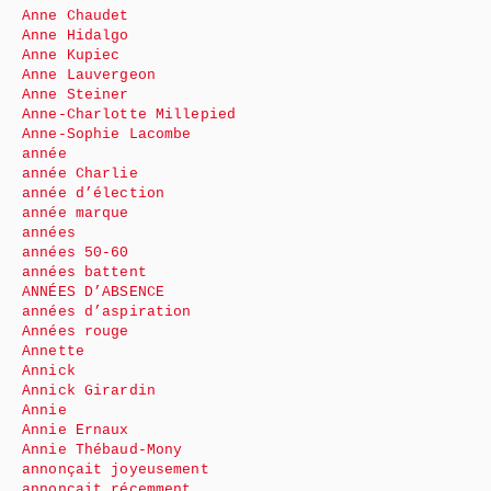
Anne Chaudet
Anne Hidalgo
Anne Kupiec
Anne Lauvergeon
Anne Steiner
Anne-Charlotte Millepied
Anne-Sophie Lacombe
année
année Charlie
année d’élection
année marque
années
années 50-60
années battent
ANNÉES D’ABSENCE
années d’aspiration
Années rouge
Annette
Annick
Annick Girardin
Annie
Annie Ernaux
Annie Thébaud-Mony
annonçait joyeusement
annonçait récemment