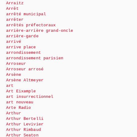
Arraitz
Arrêt
arrêté municipal
arrêter
arrêtés préfectoraux
arrière-arrière grand-oncle
arrière-garde
arrivé
arrive place
arrondissement
arrondissement parisien
Arroseur
Arroseur arrosé
Arsène
Arsène Altmeyer
art
Art Eixample
art insurrectionnel
art nouveau
Arte Radio
Arthur
Arthur Bertelli
Arthur Levivier
Arthur Rimbaud
Arthur Seaton