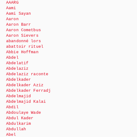
AAARG
Aami
Aami Sayan
Aaron
Aaron Barr
Aaron Cometbus
Aaron Sievers
abandonné lors
abattoir rituel
Abbie Hoffman
Abdel
Abdelatif
Abdelaziz
Abdelaziz raconte
Abdelkader
Abdelkader Aziz
Abdelkader Ferradj
Abdelmajid
Abdelmajid Kalai
Abdil
Abdoulaye Wade
Abdul Kader
Abdulkarim
Abdullah
Abel