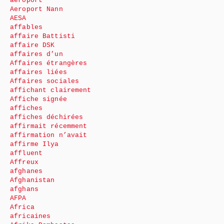
aéroport
Aeroport Nann
AESA
affables
affaire Battisti
affaire DSK
affaires d’un
Affaires étrangères
affaires liées
Affaires sociales
affichant clairement
Affiche signée
affiches
affiches déchirées
affirmait récemment
affirmation n’avait
affirme Ilya
affluent
Affreux
afghanes
Afghanistan
afghans
AFPA
Africa
africaines