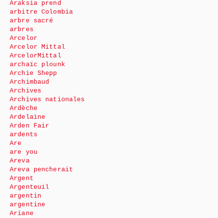
Araksia prend
arbitre Colombia
arbre sacré
arbres
Arcelor
Arcelor Mittal
ArcelorMittal
archaïc plounk
Archie Shepp
Archimbaud
Archives
Archives nationales
Ardèche
Ardelaine
Arden Fair
ardents
Are
are you
Areva
Areva pencherait
Argent
Argenteuil
argentin
argentine
Ariane