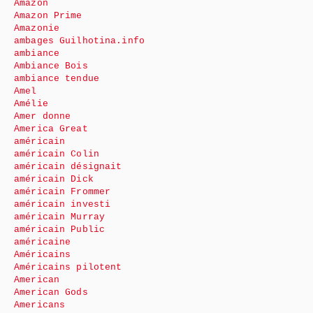
Amazon
Amazon Prime
Amazonie
ambages Guilhotina.info
ambiance
Ambiance Bois
ambiance tendue
Amel
Amélie
Amer donne
America Great
américain
américain Colin
américain désignait
américain Dick
américain Frommer
américain investi
américain Murray
américain Public
américaine
Américains
Américains pilotent
American
American Gods
Americans