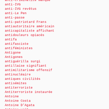
anti-criminalité manque
anti-IVG
anti-IVG revêtus
anti-Le Pen
anti-passe
anti-patriotard Frans
antiautoritaire américain
anticapitaliste affichant
antidouleurs opiacés
antifa
antifasciste
antiféministes
Antigone
Antigones
antiguérilla surgi
antillaise signifiant
antimilitarisme offensif
antinucléaire
antiques civilités
antisémites
antiterroriste
Antiterroriste instaurée
Antoine
Antoine Costa
Antoine D’Agata