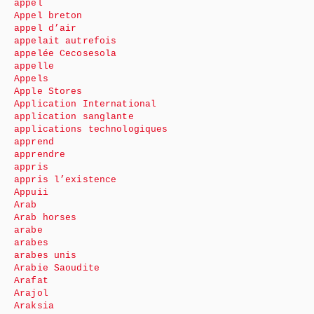
appel
Appel breton
appel d’air
appelait autrefois
appelée Cecosesola
appelle
Appels
Apple Stores
Application International
application sanglante
applications technologiques
apprend
apprendre
appris
appris l’existence
Appuii
Arab
Arab horses
arabe
arabes
arabes unis
Arabie Saoudite
Arafat
Arajol
Araksia