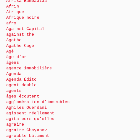
Afrika Bambaataa
Afrin
Afrique
Afrique noire
afro
Against Capital
against the
Agathe
Agathe Cagé
Âgé
âge d’or
âgées
agence immobilière
Agenda
Agenda Édito
agent double
agents
âges écoutent
agglomération d’immeubles
Aghiles Ouerdani
agissent réellement
agitateurs qu’elles
agraire
agraire Chayanov
agréable bâtiment