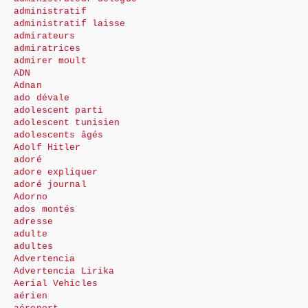
administratif
administratif laisse
admirateurs
admiratrices
admirer moult
ADN
Adnan
ado dévale
adolescent parti
adolescent tunisien
adolescents âgés
Adolf Hitler
adoré
adore expliquer
adoré journal
Adorno
ados montés
adresse
adulte
adultes
Advertencia
Advertencia Lirika
Aerial Vehicles
aérien