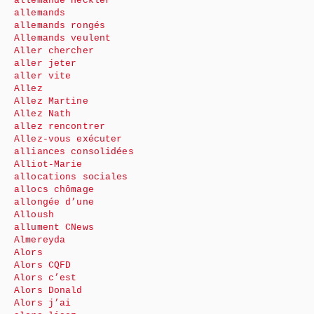
allemande Heckler
allemands
allemands rongés
Allemands veulent
Aller chercher
aller jeter
aller vite
Allez
Allez Martine
Allez Nath
allez rencontrer
Allez-vous exécuter
alliances consolidées
Alliot-Marie
allocations sociales
allocs chômage
allongée d’une
Alloush
allument CNews
Almereyda
Alors
Alors CQFD
Alors c’est
Alors Donald
Alors j’ai