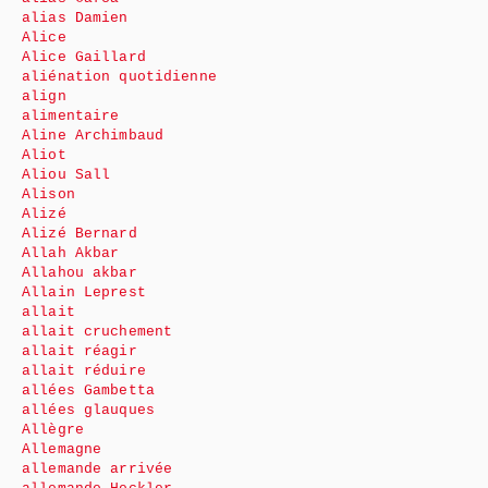
alias Damien
Alice
Alice Gaillard
aliénation quotidienne
align
alimentaire
Aline Archimbaud
Aliot
Aliou Sall
Alison
Alizé
Alizé Bernard
Allah Akbar
Allahou akbar
Allain Leprest
allait
allait cruchement
allait réagir
allait réduire
allées Gambetta
allées glauques
Allègre
Allemagne
allemande arrivée