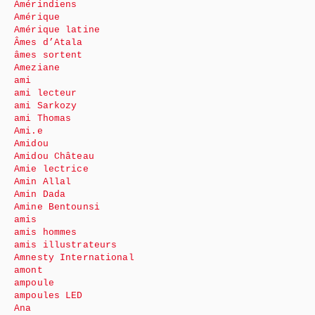
Amérindiens
Amérique
Amérique latine
Âmes d’Atala
âmes sortent
Ameziane
ami
ami lecteur
ami Sarkozy
ami Thomas
Ami.e
Amidou
Amidou Château
Amie lectrice
Amin Allal
Amin Dada
Amine Bentounsi
amis
amis hommes
amis illustrateurs
Amnesty International
amont
ampoule
ampoules LED
Ana