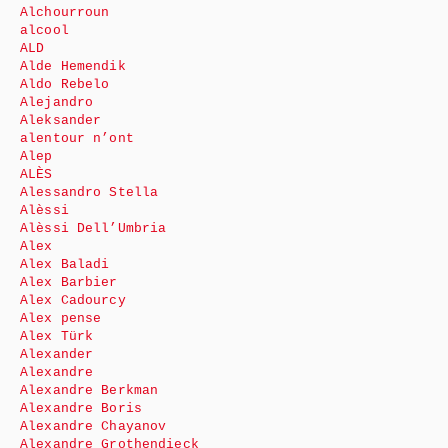
Alchourroun
alcool
ALD
Alde Hemendik
Aldo Rebelo
Alejandro
Aleksander
alentour n’ont
Alep
ALÈS
Alessandro Stella
Alèssi
Alèssi Dell’Umbria
Alex
Alex Baladi
Alex Barbier
Alex Cadourcy
Alex pense
Alex Türk
Alexander
Alexandre
Alexandre Berkman
Alexandre Boris
Alexandre Chayanov
Alexandre Grothendieck