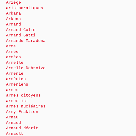
Ariège
aristocratiques
Arkana
Arkema
Armand
Armand Colin
Armand Gatti
Armando Maradona
arme
Armée
armées
Armelle
Armelle Debroize
Arménie
arménien
Arméniens
armes
armes citoyens
armes ici
armes nucléaires
Army Fraktion
Arnau
Arnaud
Arnaud décrit
Arnault