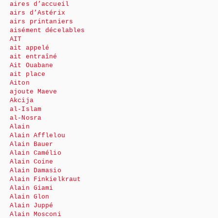
aires d’accueil
airs d’Astérix
airs printaniers
aisément décelables
AIT
ait appelé
ait entraîné
Ait Ouabane
ait place
Aiton
ajoute Maeve
Akcija
al-Islam
al-Nosra
Alain
Alain Afflelou
Alain Bauer
Alain Camélio
Alain Coine
Alain Damasio
Alain Finkielkraut
Alain Giami
Alain Glon
Alain Juppé
Alain Mosconi