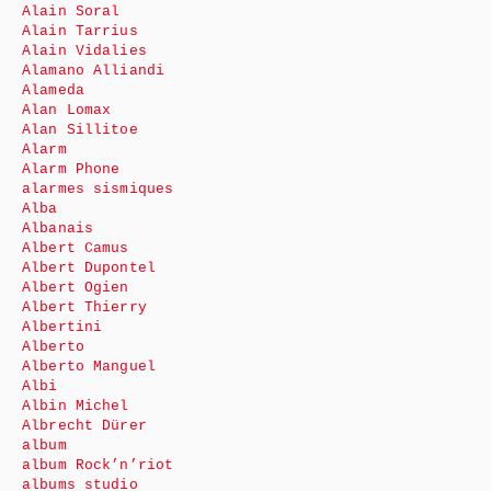
Alain Soral
Alain Tarrius
Alain Vidalies
Alamano Alliandi
Alameda
Alan Lomax
Alan Sillitoe
Alarm
Alarm Phone
alarmes sismiques
Alba
Albanais
Albert Camus
Albert Dupontel
Albert Ogien
Albert Thierry
Albertini
Alberto
Alberto Manguel
Albi
Albin Michel
Albrecht Dürer
album
album Rock’n’riot
albums studio