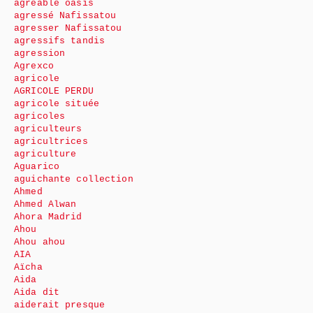
agréable oasis
agressé Nafissatou
agresser Nafissatou
agressifs tandis
agression
Agrexco
agricole
AGRICOLE PERDU
agricole située
agricoles
agriculteurs
agricultrices
agriculture
Aguarico
aguichante collection
Ahmed
Ahmed Alwan
Ahora Madrid
Ahou
Ahou ahou
AIA
Aïcha
Aida
Aida dit
aiderait presque