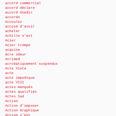
accord commercial
accord déclare
accord Unedic
accords
Accoules
accusé d’avoir
acheter
Achille n’est
Acier
Acier trompé
acquise
âcre odeur
Acrimed
acrobatiquement suspendus
Acta Vista
acte
acte impudique
acte VIII
actes manqués
actes qualifiés
Actes Sud
Action
Action d’imposer
Action Graphique
Action s’est