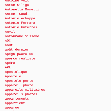
Antoine voit
Anton Ciliga
Antonella Monetti
Antoni Gaudi
Antonio échappe
Antonio Ferrara
António Guterres
Anvil
Anzoumane Sissoko
AOC
août
août dernier
Apégu pwärä-ùù
aperçu réaliste
Apéro
APL
apostolique
Apostolo
Apostolo porte
appareil photo
appareils militaires
appareils photos
appartements
appartient
apparue