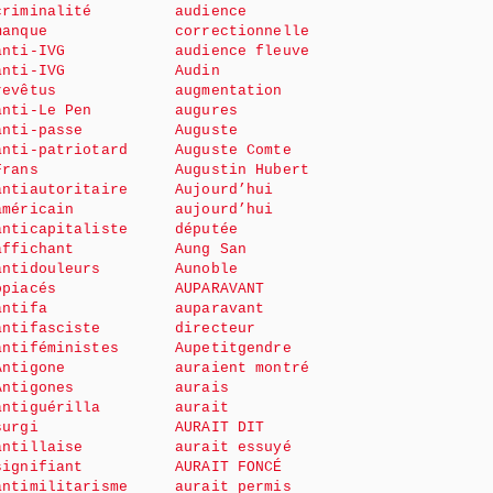
criminalité
audience
manque
correctionnelle
anti-IVG
audience fleuve
anti-IVG
Audin
revêtus
augmentation
anti-Le Pen
augures
anti-passe
Auguste
anti-patriotard
Auguste Comte
Frans
Augustin Hubert
antiautoritaire
Aujourd’hui
américain
aujourd’hui
anticapitaliste
députée
affichant
Aung San
antidouleurs
Aunoble
opiacés
AUPARAVANT
antifa
auparavant
antifasciste
directeur
antiféministes
Aupetitgendre
Antigone
auraient montré
Antigones
aurais
antiguérilla
aurait
surgi
AURAIT DIT
antillaise
aurait essuyé
signifiant
AURAIT FONCÉ
antimilitarisme
aurait permis