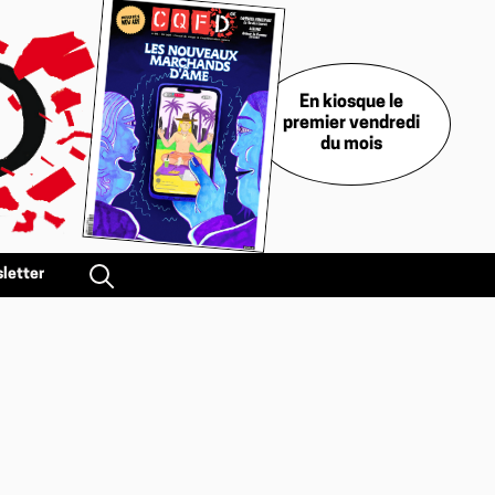
En kiosque le
premier vendredi
du mois
letter