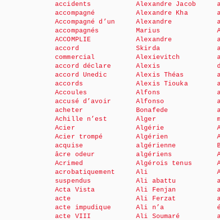
accidents
Alexandre Jacob
accompagné
Alexandre Kha
Accompagné d’un
Alexandre
accompagnés
Marius
ACCOMPLIE
Alexandre
accord
Skirda
commercial
Alexievitch
accord déclare
Alexis
accord Unedic
Alexis Théas
accords
Alexis Tiouka
Accoules
Alfons
accusé d’avoir
Alfonso
acheter
Bonafede
Achille n’est
Alger
Acier
Algérie
Acier trompé
Algérien
acquise
algérienne
âcre odeur
algériens
Acrimed
Algérois tenus
acrobatiquement
Ali
suspendus
Ali abattu
Acta Vista
Ali Fenjan
acte
Ali Ferzat
acte impudique
Ali n’a
acte VIII
Ali Soumaré