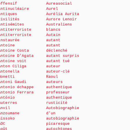
offensif
Aureasocial
antinucléaire
Aurel
antiques
Aurélia Aurita
civilités
Aurore Lenoir
antisémites
Australiens
antiterroriste
blancs
Antiterroriste
Autain
instaurée
autant
Antoine
autant
Antoine Costa
déclenché
Antoine D’Agata
autant surpris
Antoine voit
autant tué
Anton Ciliga
auteur
Antonella
auteur-clé
Monetti
Raoul
Antoni Gaudi
auteurs
Antonio échappe
authentique
Antonio Ferrara
professeur
António
authentique
Guterres
rusticité
Anvil
Autobiographie
Anzoumane
d’un
Sissoko
autobiographie
AOC
picaresque
août
autochtones