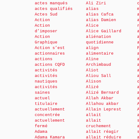
actes manqués
Ali Ziri
actes qualifiés
alias
Actes Sud
alias Cafca
Action
alias Damien
Action
Alice
d’imposer
Alice Gaillard
Action
aliénation
Graphique
quotidienne
Action s’est
align
actionnaires
alimentaire
actions
Aline
actions CQFD
Archimbaud
activités
Aliot
activités
Aliou Sall
nautiques
Alison
activités
Alizé
saines
Alizé Bernard
actuel
Allah Akbar
titulaire
Allahou akbar
actuellement
Allain Leprest
concentrée
allait
actuellement
allait
fermé
cruchement
Adama
allait réagir
Adama Kamara
allait réduire