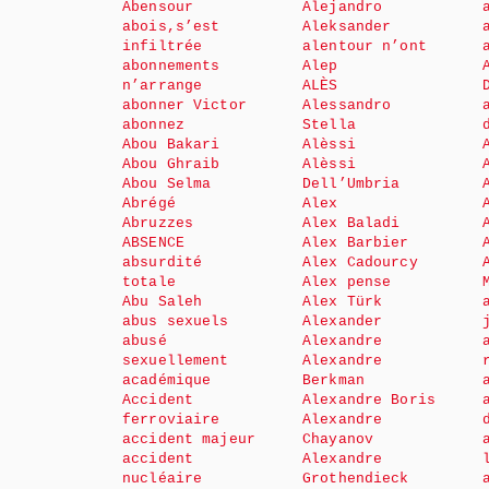
Abensour
Alejandro
abois,s’est
Aleksander
infiltrée
alentour n’ont
abonnements
Alep
n’arrange
ALÈS
abonner Victor
Alessandro
abonnez
Stella
Abou Bakari
Alèssi
Abou Ghraib
Alèssi
Abou Selma
Dell’Umbria
Abrégé
Alex
Abruzzes
Alex Baladi
ABSENCE
Alex Barbier
absurdité
Alex Cadourcy
totale
Alex pense
Abu Saleh
Alex Türk
abus sexuels
Alexander
abusé
Alexandre
sexuellement
Alexandre
académique
Berkman
Accident
Alexandre Boris
ferroviaire
Alexandre
accident majeur
Chayanov
accident
Alexandre
nucléaire
Grothendieck