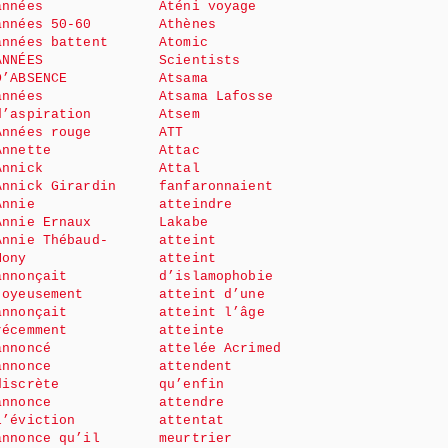
années
Aténi voyage
années 50-60
Athènes
années battent
Atomic
ANNÉES
Scientists
D’ABSENCE
Atsama
années
Atsama Lafosse
d’aspiration
Atsem
Années rouge
ATT
Annette
Attac
Annick
Attal
Annick Girardin
fanfaronnaient
Annie
atteindre
Annie Ernaux
Lakabe
Annie Thébaud-
atteint
Mony
atteint
annonçait
d’islamophobie
joyeusement
atteint d’une
annonçait
atteint l’âge
récemment
atteinte
annoncé
attelée Acrimed
annonce
attendent
discrète
qu’enfin
annonce
attendre
l’éviction
attentat
annonce qu’il
meurtrier