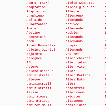
Adama Traoré
allées Gambetta
Adaptation
allées glauques
Adaptation
Allègre
graphique
Allemagne
Adélaïde
allemande
Mukantabana
arrivée
Adèle
allemande
Adeline
Heckler
Rosenstein
allemands
Aden
allemands
Adieu Baumettes
rongés
adjoint Gabriel
Allemands
adjointe
veulent
déléguée
Aller chercher
ADL
aller jeter
Adlène
aller vite
Adlène Hicheur
Allez
administrateur
Allez Martine
délégué
Allez Nath
administratif
allez
administratif
rencontrer
laisse
Allez-vous
admirateurs
exécuter
admiratrices
alliances
admirer moult
consolidées