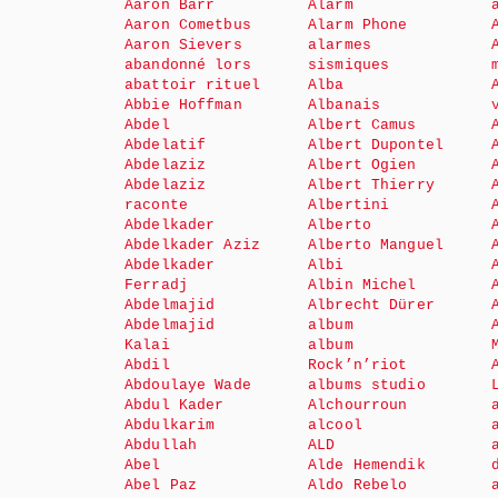
Aaron Barr
Alarm
Aaron Cometbus
Alarm Phone
Aaron Sievers
alarmes
abandonné lors
sismiques
abattoir rituel
Alba
Abbie Hoffman
Albanais
Abdel
Albert Camus
Abdelatif
Albert Dupontel
Abdelaziz
Albert Ogien
Abdelaziz
Albert Thierry
raconte
Albertini
Abdelkader
Alberto
Abdelkader Aziz
Alberto Manguel
Abdelkader
Albi
Ferradj
Albin Michel
Abdelmajid
Albrecht Dürer
Abdelmajid
album
Kalai
album
Abdil
Rock’n’riot
Abdoulaye Wade
albums studio
Abdul Kader
Alchourroun
Abdulkarim
alcool
Abdullah
ALD
Abel
Alde Hemendik
Abel Paz
Aldo Rebelo