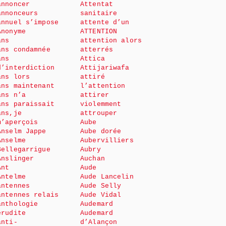
annoncer
Attentat
annonceurs
sanitaire
annuel s’impose
attente d’un
Anonyme
ATTENTION
ans
attention alors
ans condamnée
atterrés
ans
Attica
d’interdiction
Attijariwafa
ans lors
attiré
ans maintenant
l’attention
ans n’a
attirer
ans paraissait
violemment
ans,je
attrouper
m’aperçois
Aube
Anselm Jappe
Aube dorée
Anselme
Aubervilliers
Bellegarrigue
Aubry
Anslinger
Auchan
Ant
Aude
Antelme
Aude Lancelin
antennes
Aude Selly
antennes relais
Aude Vidal
anthologie
Audemard
érudite
Audemard
anti-
d’Alançon