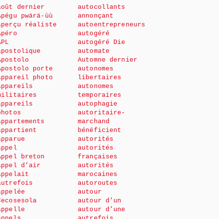
août dernier
autocollants
Apégu pwärä-ùù
annonçant
aperçu réaliste
autoentrepreneurs
Apéro
autogéré
APL
autogéré Die
apostolique
automate
Apostolo
Automne dernier
Apostolo porte
autonomes
appareil photo
libertaires
appareils
autonomes
militaires
temporaires
appareils
autophagie
photos
autoritaire-
appartements
marchand
appartient
bénéficient
apparue
autorités
appel
autorités
Appel breton
françaises
appel d’air
autorités
appelait
marocaines
autrefois
autoroutes
appelée
autour
Cecosesola
autour d’un
appelle
autour d’une
Appels
autrefois