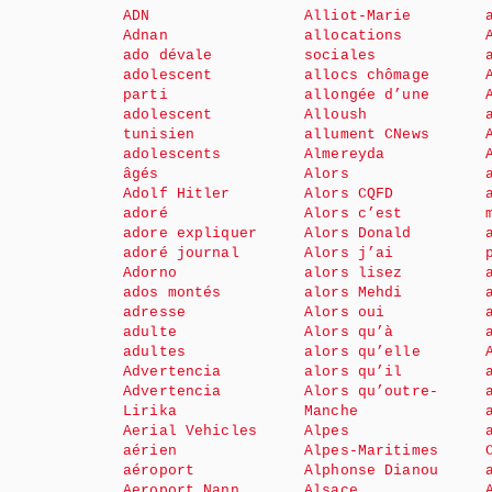
ADN
Alliot-Marie
Adnan
allocations
ado dévale
sociales
adolescent
allocs chômage
parti
allongée d’une
adolescent
Alloush
tunisien
allument CNews
adolescents
Almereyda
âgés
Alors
Adolf Hitler
Alors CQFD
adoré
Alors c’est
adore expliquer
Alors Donald
adoré journal
Alors j’ai
Adorno
alors lisez
ados montés
alors Mehdi
adresse
Alors oui
adulte
Alors qu’à
adultes
alors qu’elle
Advertencia
alors qu’il
Advertencia
Alors qu’outre-
Lirika
Manche
Aerial Vehicles
Alpes
aérien
Alpes-Maritimes
aéroport
Alphonse Dianou
Aeroport Nann
Alsace