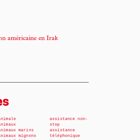
ion américaine en Irak
es
animale
assistance non-
animaux
stop
animaux marins
assistance
animaux mignons
téléphonique