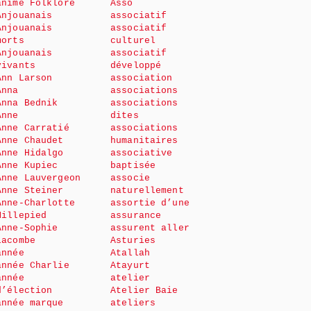
animé Folklore
Asso
Anjouanais
associatif
Anjouanais
associatif
morts
culturel
Anjouanais
associatif
vivants
développé
Ann Larson
association
Anna
associations
Anna Bednik
associations
Anne
dites
Anne Carratié
associations
Anne Chaudet
humanitaires
Anne Hidalgo
associative
Anne Kupiec
baptisée
Anne Lauvergeon
associe
Anne Steiner
naturellement
Anne-Charlotte
assortie d’une
Millepied
assurance
Anne-Sophie
assurent aller
Lacombe
Asturies
année
Atallah
année Charlie
Atayurt
année
atelier
d’élection
Atelier Baie
année marque
ateliers