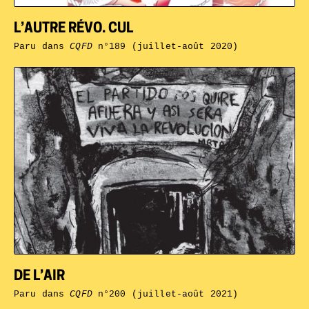
L’AUTRE RÉVO. CUL
Paru dans
CQFD
n°189 (juillet-août 2020)
DE L’AIR
Paru dans
CQFD
n°200 (juillet-août 2021)