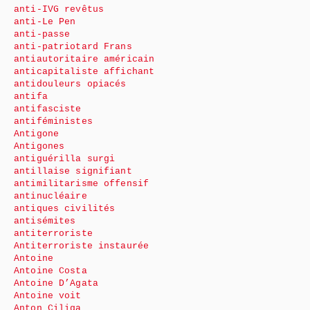
anti-IVG revêtus
anti-Le Pen
anti-passe
anti-patriotard Frans
antiautoritaire américain
anticapitaliste affichant
antidouleurs opiacés
antifa
antifasciste
antiféministes
Antigone
Antigones
antiguérilla surgi
antillaise signifiant
antimilitarisme offensif
antinucléaire
antiques civilités
antisémites
antiterroriste
Antiterroriste instaurée
Antoine
Antoine Costa
Antoine D’Agata
Antoine voit
Anton Ciliga