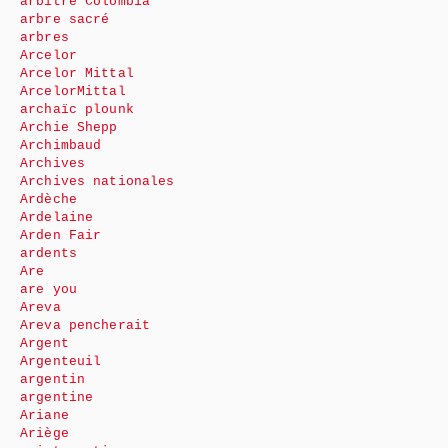
arbitre Colombia
arbre sacré
arbres
Arcelor
Arcelor Mittal
ArcelorMittal
archaïc plounk
Archie Shepp
Archimbaud
Archives
Archives nationales
Ardèche
Ardelaine
Arden Fair
ardents
Are
are you
Areva
Areva pencherait
Argent
Argenteuil
argentin
argentine
Ariane
Ariège