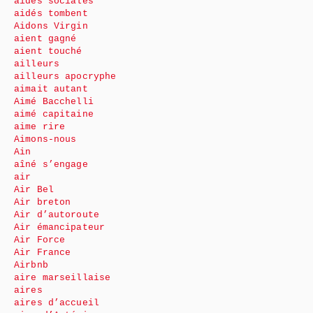
aides sociales
aidés tombent
Aidons Virgin
aient gagné
aient touché
ailleurs
ailleurs apocryphe
aimait autant
Aimé Bacchelli
aimé capitaine
aime rire
Aimons-nous
Ain
aîné s’engage
air
Air Bel
Air breton
Air d’autoroute
Air émancipateur
Air Force
Air France
Airbnb
aire marseillaise
aires
aires d’accueil