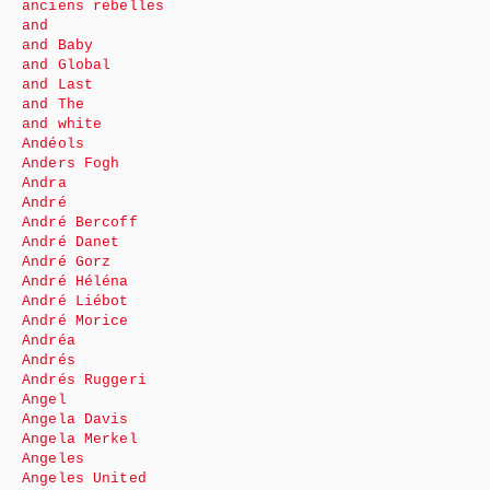
anciens rebelles
and
and Baby
and Global
and Last
and The
and white
Andéols
Anders Fogh
Andra
André
André Bercoff
André Danet
André Gorz
André Héléna
André Liébot
André Morice
Andréa
Andrés
Andrés Ruggeri
Angel
Angela Davis
Angela Merkel
Angeles
Angeles United