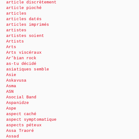
article discrètement
article pioché
articles
articles datés
articles imprimés
artistes
artistes soient
Artists
Arts
Arts viscéraux
Ar’bian rock
as-tu décidé
asiatiques semble
Asie
Askavusa
Asma
ASN
Asocial Band
Aspanidze
Aspe
aspect caché
aspect symptomatique
aspects péteux
Assa Traoré
Assad