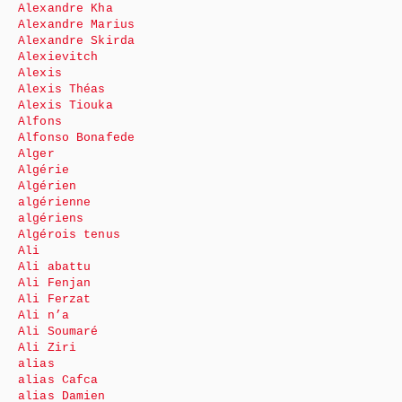
Alexandre Kha
Alexandre Marius
Alexandre Skirda
Alexievitch
Alexis
Alexis Théas
Alexis Tiouka
Alfons
Alfonso Bonafede
Alger
Algérie
Algérien
algérienne
algériens
Algérois tenus
Ali
Ali abattu
Ali Fenjan
Ali Ferzat
Ali n’a
Ali Soumaré
Ali Ziri
alias
alias Cafca
alias Damien