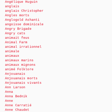
Angélique Huguin
anglais
anglais Christopher
Angles morts
Anglogold Ashanti
angoisse dominicale
Angry Brigade
Angry cats
animait feus
Animal Farm
animal irrationnel
animale
animaux
animaux marins
animaux mignons
animé Folklore
Anjouanais
Anjouanais morts
Anjouanais vivants
Ann Larson
Anna
Anna Bednik
Anne
Anne Carratié
Anne Chaudet