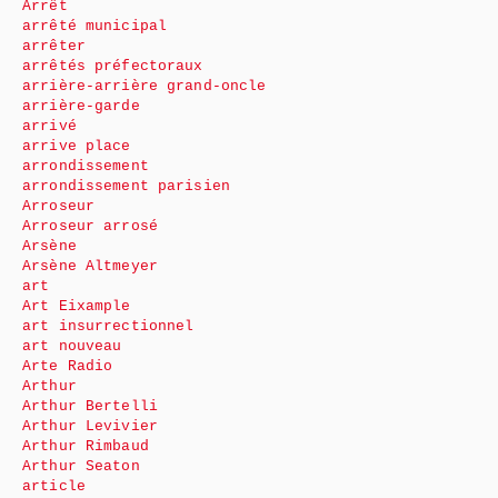
Arrêt
arrêté municipal
arrêter
arrêtés préfectoraux
arrière-arrière grand-oncle
arrière-garde
arrivé
arrive place
arrondissement
arrondissement parisien
Arroseur
Arroseur arrosé
Arsène
Arsène Altmeyer
art
Art Eixample
art insurrectionnel
art nouveau
Arte Radio
Arthur
Arthur Bertelli
Arthur Levivier
Arthur Rimbaud
Arthur Seaton
article