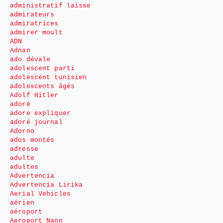
administratif laisse
admirateurs
admiratrices
admirer moult
ADN
Adnan
ado dévale
adolescent parti
adolescent tunisien
adolescents âgés
Adolf Hitler
adoré
adore expliquer
adoré journal
Adorno
ados montés
adresse
adulte
adultes
Advertencia
Advertencia Lirika
Aerial Vehicles
aérien
aéroport
Aeroport Nann