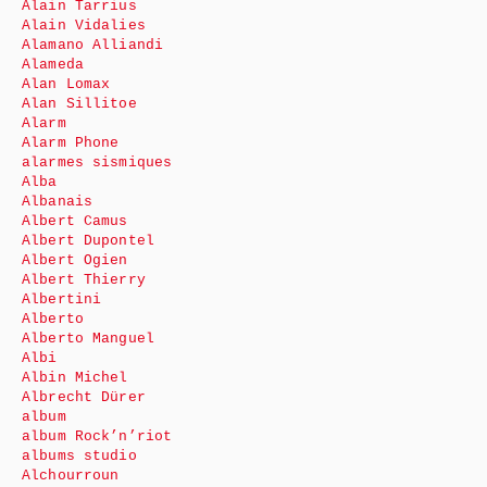
Alain Tarrius
Alain Vidalies
Alamano Alliandi
Alameda
Alan Lomax
Alan Sillitoe
Alarm
Alarm Phone
alarmes sismiques
Alba
Albanais
Albert Camus
Albert Dupontel
Albert Ogien
Albert Thierry
Albertini
Alberto
Alberto Manguel
Albi
Albin Michel
Albrecht Dürer
album
album Rock’n’riot
albums studio
Alchourroun