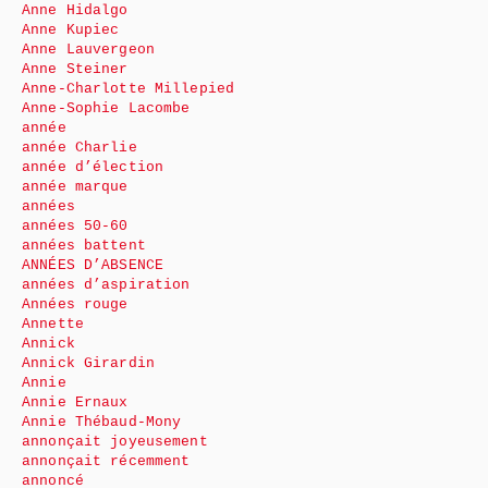
Anne Hidalgo
Anne Kupiec
Anne Lauvergeon
Anne Steiner
Anne-Charlotte Millepied
Anne-Sophie Lacombe
année
année Charlie
année d’élection
année marque
années
années 50-60
années battent
ANNÉES D’ABSENCE
années d’aspiration
Années rouge
Annette
Annick
Annick Girardin
Annie
Annie Ernaux
Annie Thébaud-Mony
annonçait joyeusement
annonçait récemment
annoncé