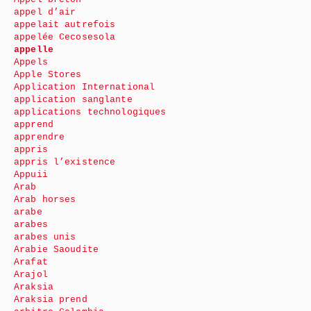
appel d’air
appelait autrefois
appelée Cecosesola
appelle
Appels
Apple Stores
Application International
application sanglante
applications technologiques
apprend
apprendre
appris
appris l’existence
Appuii
Arab
Arab horses
arabe
arabes
arabes unis
Arabie Saoudite
Arafat
Arajol
Araksia
Araksia prend