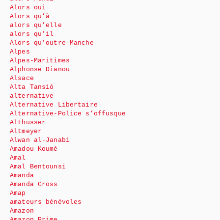
Alors oui
Alors qu’à
alors qu’elle
alors qu’il
Alors qu’outre-Manche
Alpes
Alpes-Maritimes
Alphonse Dianou
Alsace
Alta Tansió
alternative
Alternative Libertaire
Alternative-Police s’offusque
Althusser
Altmeyer
Alwan al-Janabi
Amadou Koumé
Amal
Amal Bentounsi
Amanda
Amanda Cross
Amap
amateurs bénévoles
Amazon
Amazon Prime