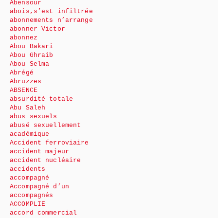
Abensour
abois,s’est infiltrée
abonnements n’arrange
abonner Victor
abonnez
Abou Bakari
Abou Ghraib
Abou Selma
Abrégé
Abruzzes
ABSENCE
absurdité totale
Abu Saleh
abus sexuels
abusé sexuellement
académique
Accident ferroviaire
accident majeur
accident nucléaire
accidents
accompagné
Accompagné d’un
accompagnés
ACCOMPLIE
accord commercial