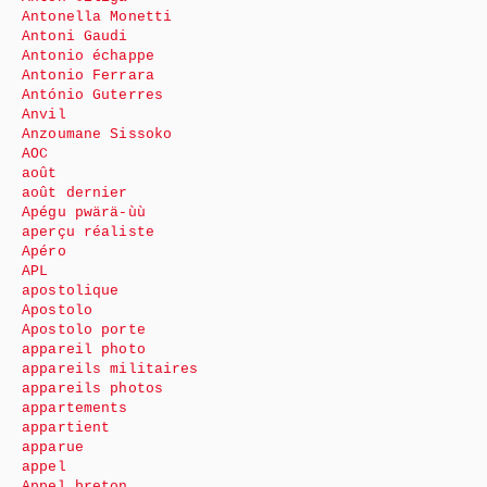
Antonella Monetti
Antoni Gaudi
Antonio échappe
Antonio Ferrara
António Guterres
Anvil
Anzoumane Sissoko
AOC
août
août dernier
Apégu pwärä-ùù
aperçu réaliste
Apéro
APL
apostolique
Apostolo
Apostolo porte
appareil photo
appareils militaires
appareils photos
appartements
appartient
apparue
appel
Appel breton