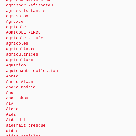
agresser Nafissatou
agressifs tandis
agression
Agrexco
agricole
AGRICOLE PERDU
agricole située
agricoles
agriculteurs
agricultrices
agriculture
Aguarico
aguichante collection
Ahmed
Ahmed Alwan
Ahora Madrid
Ahou
Ahou ahou
AIA
Aïcha
Aida
Aida dit
aiderait presque
aides