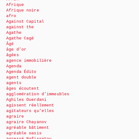
Afrique
Afrique noire
afro
Against Capital
against the
Agathe
Agathe Cagé
Âgé
âge d’or
âgées
agence immobilière
Agenda
Agenda Édito
agent double
agents
âges écoutent
agglomération d’immeubles
Aghiles Ouerdani
agissent réellement
agitateurs qu’elles
agraire
agraire Chayanov
agréable bâtiment
agréable oasis
agressé Nafissatou