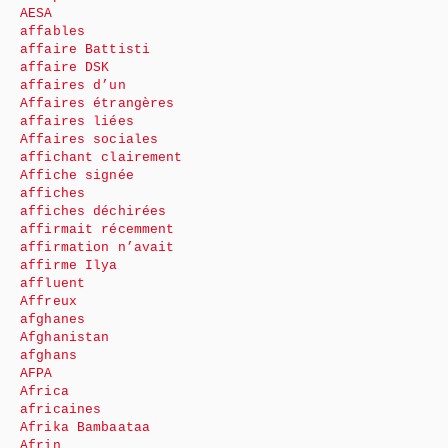
AESA
affables
affaire Battisti
affaire DSK
affaires d’un
Affaires étrangères
affaires liées
Affaires sociales
affichant clairement
Affiche signée
affiches
affiches déchirées
affirmait récemment
affirmation n’avait
affirme Ilya
affluent
Affreux
afghanes
Afghanistan
afghans
AFPA
Africa
africaines
Afrika Bambaataa
Afrin