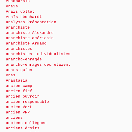
Anacharsis
Anaïs
Anaïs Collet
Anaïs Léonhardt
analyses Présentation
anarchiste
anarchiste Alexandre
anarchiste américain
anarchiste Armand
anarchistes
anarchistes individualistes
anarcho-enragés
anarcho-enragés décrétaient
anars qu’on
Anas
Anastasia
ancien camp
ancien fief
ancien ouvroir
ancien responsable
ancien Vert
ancien VRP
anciens
anciens collègues
anciens droits