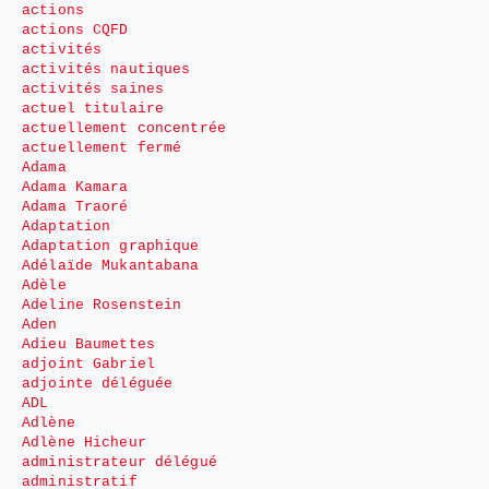
actions
actions CQFD
activités
activités nautiques
activités saines
actuel titulaire
actuellement concentrée
actuellement fermé
Adama
Adama Kamara
Adama Traoré
Adaptation
Adaptation graphique
Adélaïde Mukantabana
Adèle
Adeline Rosenstein
Aden
Adieu Baumettes
adjoint Gabriel
adjointe déléguée
ADL
Adlène
Adlène Hicheur
administrateur délégué
administratif