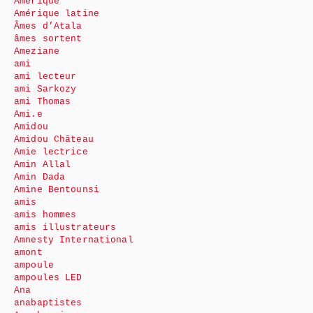
Amérique
Amérique latine
Âmes d’Atala
âmes sortent
Ameziane
ami
ami lecteur
ami Sarkozy
ami Thomas
Ami.e
Amidou
Amidou Château
Amie lectrice
Amin Allal
Amin Dada
Amine Bentounsi
amis
amis hommes
amis illustrateurs
Amnesty International
amont
ampoule
ampoules LED
Ana
anabaptistes