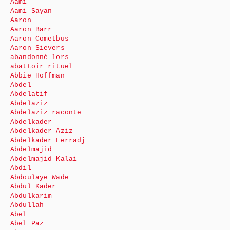
Aami
Aami Sayan
Aaron
Aaron Barr
Aaron Cometbus
Aaron Sievers
abandonné lors
abattoir rituel
Abbie Hoffman
Abdel
Abdelatif
Abdelaziz
Abdelaziz raconte
Abdelkader
Abdelkader Aziz
Abdelkader Ferradj
Abdelmajid
Abdelmajid Kalai
Abdil
Abdoulaye Wade
Abdul Kader
Abdulkarim
Abdullah
Abel
Abel Paz