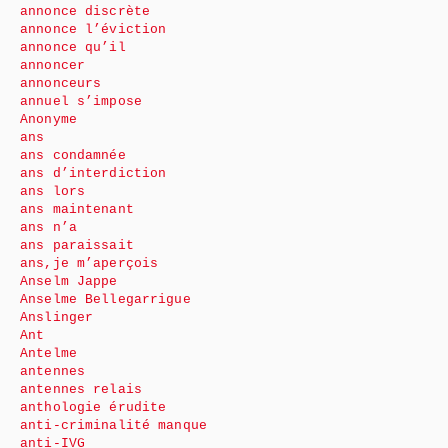
annonce discrète
annonce l’éviction
annonce qu’il
annoncer
annonceurs
annuel s’impose
Anonyme
ans
ans condamnée
ans d’interdiction
ans lors
ans maintenant
ans n’a
ans paraissait
ans,je m’aperçois
Anselm Jappe
Anselme Bellegarrigue
Anslinger
Ant
Antelme
antennes
antennes relais
anthologie érudite
anti-criminalité manque
anti-IVG