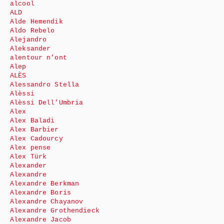
alcool
ALD
Alde Hemendik
Aldo Rebelo
Alejandro
Aleksander
alentour n’ont
Alep
ALÈS
Alessandro Stella
Alèssi
Alèssi Dell’Umbria
Alex
Alex Baladi
Alex Barbier
Alex Cadourcy
Alex pense
Alex Türk
Alexander
Alexandre
Alexandre Berkman
Alexandre Boris
Alexandre Chayanov
Alexandre Grothendieck
Alexandre Jacob