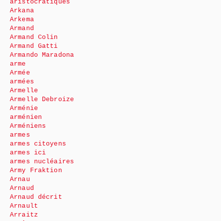
aristocratiques
Arkana
Arkema
Armand
Armand Colin
Armand Gatti
Armando Maradona
arme
Armée
armées
Armelle
Armelle Debroize
Arménie
arménien
Arméniens
armes
armes citoyens
armes ici
armes nucléaires
Army Fraktion
Arnau
Arnaud
Arnaud décrit
Arnault
Arraitz