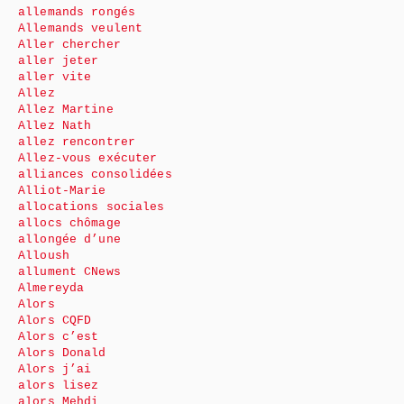
allemands rongés
Allemands veulent
Aller chercher
aller jeter
aller vite
Allez
Allez Martine
Allez Nath
allez rencontrer
Allez-vous exécuter
alliances consolidées
Alliot-Marie
allocations sociales
allocs chômage
allongée d’une
Alloush
allument CNews
Almereyda
Alors
Alors CQFD
Alors c’est
Alors Donald
Alors j’ai
alors lisez
alors Mehdi