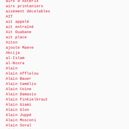
airs d’Astérix
airs printaniers
aisément décelables
AIT
ait appelé
ait entraîné
Ait Ouabane
ait place
Aiton
ajoute Maeve
Akcija
al-Islam
al-Nosra
Alain
Alain Afflelou
Alain Bauer
Alain Camélio
Alain Coine
Alain Damasio
Alain Finkielkraut
Alain Giami
Alain Glon
Alain Juppé
Alain Mosconi
Alain Soral