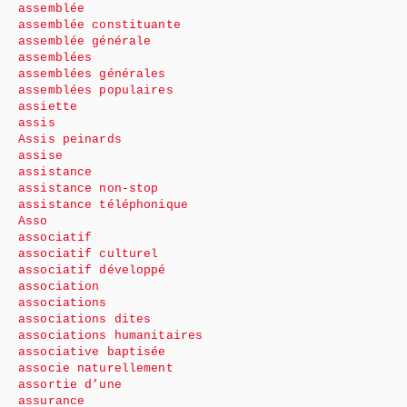
assemblée
assemblée constituante
assemblée générale
assemblées
assemblées générales
assemblées populaires
assiette
assis
Assis peinards
assise
assistance
assistance non-stop
assistance téléphonique
Asso
associatif
associatif culturel
associatif développé
association
associations
associations dites
associations humanitaires
associative baptisée
associe naturellement
assortie d’une
assurance