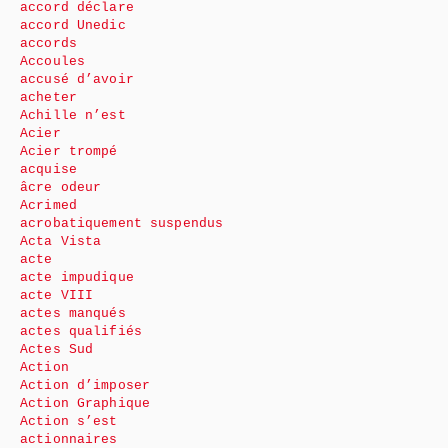
accord déclare
accord Unedic
accords
Accoules
accusé d’avoir
acheter
Achille n’est
Acier
Acier trompé
acquise
âcre odeur
Acrimed
acrobatiquement suspendus
Acta Vista
acte
acte impudique
acte VIII
actes manqués
actes qualifiés
Actes Sud
Action
Action d’imposer
Action Graphique
Action s’est
actionnaires