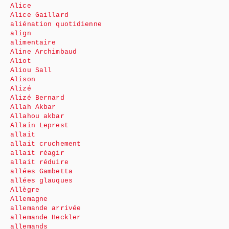
Alice
Alice Gaillard
aliénation quotidienne
align
alimentaire
Aline Archimbaud
Aliot
Aliou Sall
Alison
Alizé
Alizé Bernard
Allah Akbar
Allahou akbar
Allain Leprest
allait
allait cruchement
allait réagir
allait réduire
allées Gambetta
allées glauques
Allègre
Allemagne
allemande arrivée
allemande Heckler
allemands