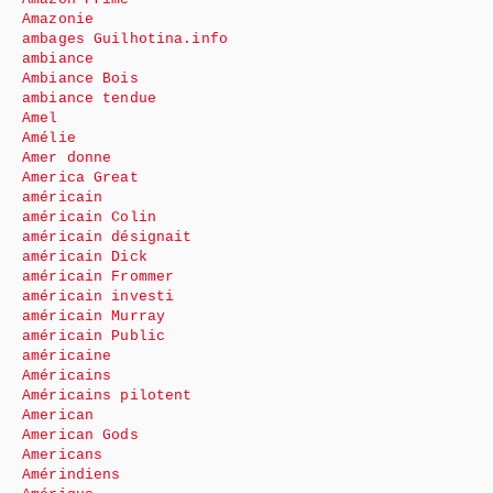
Amazonie
ambages Guilhotina.info
ambiance
Ambiance Bois
ambiance tendue
Amel
Amélie
Amer donne
America Great
américain
américain Colin
américain désignait
américain Dick
américain Frommer
américain investi
américain Murray
américain Public
américaine
Américains
Américains pilotent
American
American Gods
Americans
Amérindiens