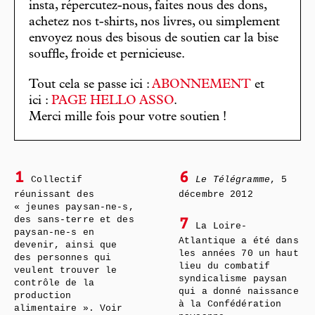
insta, répercutez-nous, faites nous des dons,
achetez nos t-shirts, nos livres, ou simplement
envoyez nous des bisous de soutien car la bise
souffle, froide et pernicieuse.
Tout cela se passe ici :
ABONNEMENT
et
ici :
PAGE HELLO ASSO
.
Merci mille fois pour votre soutien !
1
6
Collectif
Le Télégramme
, 5
réunissant des
décembre 2012
« jeunes paysan-ne-s,
des sans-terre et des
7
La Loire-
paysan-ne-s en
Atlantique a été dans
devenir, ainsi que
les années 70 un haut
des personnes qui
lieu du combatif
veulent trouver le
syndicalisme paysan
contrôle de la
qui a donné naissance
production
à la Confédération
alimentaire ». Voir