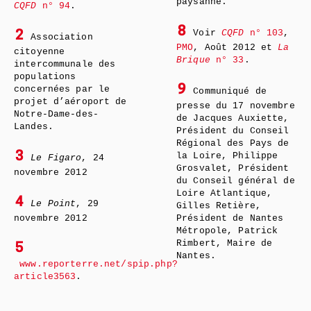
paysanne.
CQFD
n° 94
.
8
Voir
CQFD
n° 103
,
2
Association
PMO
, Août 2012 et
La
citoyenne
Brique
n° 33
.
intercommunale des
populations
9
concernées par le
Communiqué de
projet d’aéroport de
presse du 17 novembre
Notre-Dame-des-
de Jacques Auxiette,
Landes.
Président du Conseil
Régional des Pays de
3
la Loire, Philippe
Le Figaro
, 24
Grosvalet, Président
novembre 2012
du Conseil général de
Loire Atlantique,
4
Le Point
, 29
Gilles Retière,
novembre 2012
Président de Nantes
Métropole, Patrick
Rimbert, Maire de
5
Nantes.
www.reporterre.net/spip.php?
article3563
.