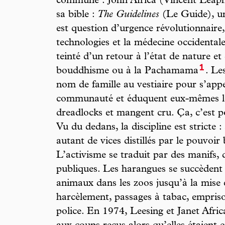
commune : John Africa (Vincent Leaphar
sa bible :
The Guidelines
(Le Guide), un
est question d’urgence révolutionnaire
technologies et la médecine occidentales
teinté d’un retour à l’état de nature et
1
bouddhisme ou à la Pachamama
. Le
nom de famille au vestiaire pour s’appel
communauté et éduquent eux-mêmes leu
dreadlocks et mangent cru. Ça, c’est po
Vu du dedans, la discipline est stricte 
autant de vices distillés par le pouvoir 
L’activisme se traduit par des manifs, 
publiques. Les harangues se succèdent 
animaux dans les zoos jusqu’à la mise 
harcèlement, passages à tabac, empriso
police. En 1974, Leesing et Janet Afric