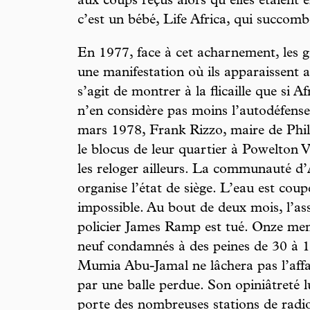
aux coups reçus alors qu’elles étaient 
c’est un bébé, Life Africa, qui succom
En 1977, face à cet acharnement, les
une manifestation où ils apparaissent 
s’agit de montrer à la flicaille que si Af
n’en considère pas moins l’autodéfens
mars 1978, Frank Rizzo, maire de Phila
le blocus de leur quartier à Powelton Vil
les reloger ailleurs. La communauté d’A
organise l’état de siège. L’eau est coup
impossible. Au bout de deux mois, l’as
policier James Ramp est tué. Onze m
neuf condamnés à des peines de 30 à 10
Mumia Abu-Jamal ne lâchera pas l’affa
par une balle perdue. Son opiniâtreté l
porte des nombreuses stations de radio o