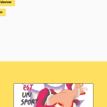
'abonner
on