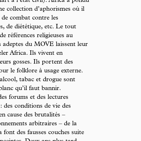
t à l’état civil). Africa a pondu
e collection d’aphorismes où il
, de combat contre les
, de diététique, etc. Le tout
 de références religieuses au
s adeptes du MOVE laissent leur
er Africa. Ils vivent en
rs gosses. Ils portent des
ur le folklore à usage externe.
: alcool, tabac et drogue sont
blanc qu’il faut bannir.
des forums et des lectures
: des conditions de vie des
en cause des brutalités –
nnements arbitraires – de la
a font des fausses couches suite