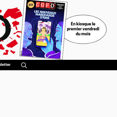
En kiosque le
premier vendredi
du mois
letter