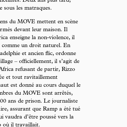
enceintes. Deux ans plus tard,
be sous les matraques.
 gens du MOVE mettent en scène
armés devant leur maison. Il
rica enseigne la non-violence, il
e comme un droit naturel. En
delphie et ancien flic, ordonne
lage – officiellement, il s’agit de
frica refusant de partir, Rizzo
ée et tout ravitaillement
saut est donné au cours duquel le
embres du MOVE sont arrêtés,
0 ans de prison. Le journaliste
ire, assurant que Ramp a été tué
ui vaudra d’être poussé vers la
ù il travaillait.