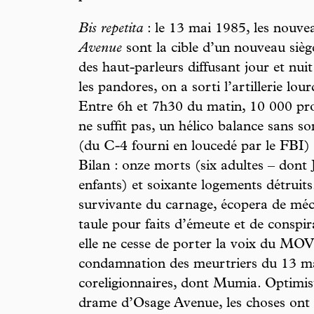
Bis repetita
: le 13 mai 1985, les nou
Avenue
sont la cible d’un nouveau siège
des haut-parleurs diffusant jour et nui
les pandores, on a sorti l’artillerie lou
Entre 6h et 7h30 du matin, 10 000 pro
ne suffit pas, un hélico balance sans
(du C-4 fourni en loucedé par le FBI
Bilan : onze morts (six adultes – dont 
enfants) et soixante logements détruit
survivante du carnage, écopera de méc
taule pour faits d’émeute et de conspir
elle ne cesse de porter la voix du MOV
condamnation des meurtriers du 13 mai 
coreligionnaires, dont Mumia. Optimist
drame d’Osage Avenue, les choses on