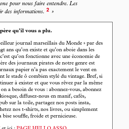
one pour nous faire entendre. Les
2
ir des informations.
»
spère qu’il vous a plu.
eilleur journal marseillais du Monde » par des
gt ans qu’on existe et qu’on aboie dans les
, c’est qu’on fonctionne avec une économie de
cière des journaux pirates de notre genre est
journaux papier n’a pas exactement le vent en
t le stade ô combien stylé du vintage. Bref, si
tinuer à exister et que vous rêvez par la même
, on a besoin de vous : abonnez-vous, abonnez
 kiosque, diffusez-nous en manif, cafés,
pub sur la toile, partagez nos posts insta,
hetez nos t-shirts, nos livres, ou simplement
bise souffle, froide et pernicieuse.
T
et ici :
PAGE HELLO ASSO
.