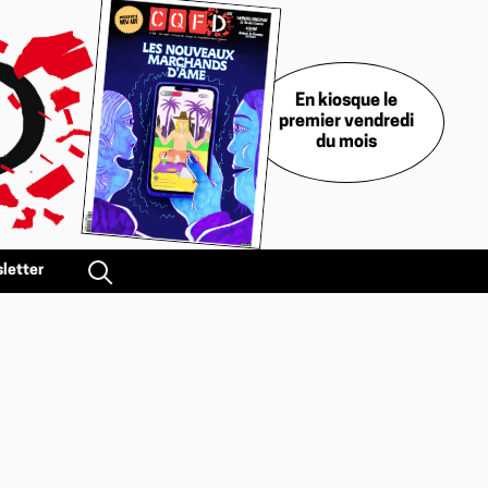
En kiosque le
premier vendredi
du mois
letter