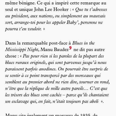
même bénigne. Ce qui a inspiré cette remarque au
seul et unique John Lee Hooker : «
Que tu t’adresses
au président, aux nations, ou simplement au mauvais
sort, arrange-toi pour les appeler Baby’, personne ne
pourra t’en vouloir.
»
Dans la remarquable post-face à
Blues in the
9
Mississippi Night
, Manu Baudez
ne dit pas autre
chose : «
Pas pour rien si les paroles de la plupart des
blues ruraux originels, qui sont parvenus jusqu’à nous
paraissent parfois anodines. On pourrait être surpris de
se sentir à ce point transpercé par des morceaux qui
semblent au premier abord ne rien dire, tourner en rond,
n’être que la réplique de mille autre pareils… C’est que
les trésors des blues sont cachés – parce qu’ils chantaient
un esclavage qui, en fait, n’était toujours pas aboli
».
Manu cite également un morceau de 1935, de