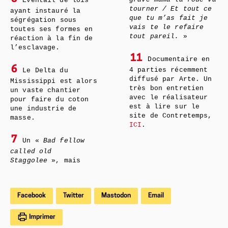
Éventail de lois
tourner / Et tout ce
ayant instauré la
que tu m’as fait je
ségrégation sous
vais te le refaire
toutes ses formes en
tout pareil.
»
réaction à la fin de
l’esclavage.
11
Documentaire en
6
4 parties récemment
Le Delta du
diffusé par Arte. Un
Mississippi est alors
très bon entretien
un vaste chantier
avec le réalisateur
pour faire du coton
est à lire sur le
une industrie de
site de Contretemps,
masse.
ICI
.
7
Un «
Bad fellow
called old
Staggolee
», mais
Facebook
Twitter
Mastodon
Email
Imprimer