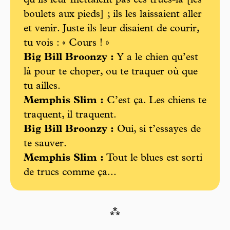
qu’ils leur mettaient pas ces trucs-là [les
boulets aux pieds] ; ils les laissaient aller
et venir. Juste ils leur disaient de courir,
tu vois : « Cours ! »
Big Bill Broonzy :
Y a le chien qu’est
là pour te choper, ou te traquer où que
tu ailles.
Memphis Slim :
C’est ça. Les chiens te
traquent, il traquent.
Big Bill Broonzy :
Oui, si t’essayes de
te sauver.
Memphis Slim :
Tout le blues est sorti
de trucs comme ça...
⁂