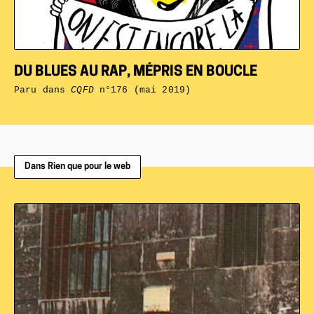
DU BLUES AU RAP, MÉPRIS EN BOUCLE
Paru dans
CQFD
n°176 (mai 2019)
Dans Rien que pour le web