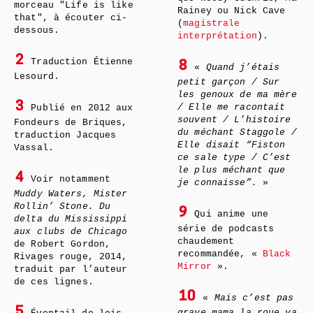
morceau "Life is like
Rainey ou Nick Cave
that", à écouter ci-
(
magistrale
dessous.
interprétation
).
2
Traduction Étienne
8
«
Quand j’étais
Lesourd.
petit garçon / Sur
les genoux de ma mère
3
/ Elle me racontait
Publié en 2012 aux
souvent / L’histoire
Fondeurs de Briques,
du méchant Staggole /
traduction Jacques
Elle disait “Fiston
Vassal.
ce sale type / C’est
le plus méchant que
4
Voir notamment
je connaisse”.
»
Muddy Waters, Mister
Rollin’ Stone. Du
9
Qui anime une
delta du Mississippi
série de podcasts
aux clubs de Chicago
chaudement
de Robert Gordon,
recommandée, «
Black
Rivages rouge, 2014,
Mirror
».
traduit par l’auteur
de ces lignes.
10
«
Mais c’est pas
5
grave mama la roue va