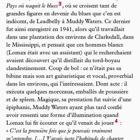
3
Pays où naquit le blues
, où se croisent tant de
grandes figures en devenir du blues que c’en est
indécent, de Leadbelly à Muddy Waters. Ce dernier
fut ainsi enregistré en 1941, alors qu’il travaillait
dans une plantation des environs de Clarksdall, dans
le Mississippi, et pensait que ces hommes blancs
(Lomax était avec un assistant) qui le recherchaient
avaient découvert qu’il distillait du tord-boyau
clandestinement. Coup de bol : ce n’était pas sa
bibine mais son art guitaristique et vocal, proverbial
dans les environs, qui l’intéressaient. Dont acte : il
exécuta quelques morceaux, emballés de poussière
et de spleen. Magique, sa prestation fut suivie d’une
épiphanie, Muddy Waters ayant plus tard confié
avoir ressenti une forme d’illumination quand
4
Lomax lui fit écouter ce qu’il venait de jouer
:
«
C’est la première fois que je pouvais vraiment
m’entendre. […] J’avais juste l’habitude de chanter