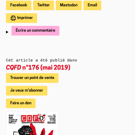
Facebook
Twitter
Mastodon
Email
Imprimer
Écrire un commentaire
Cet article a été publié dans
CQFD
n°176 (mai 2019)
Trouver un point de vente
Je veux m'abonner
Faire un don