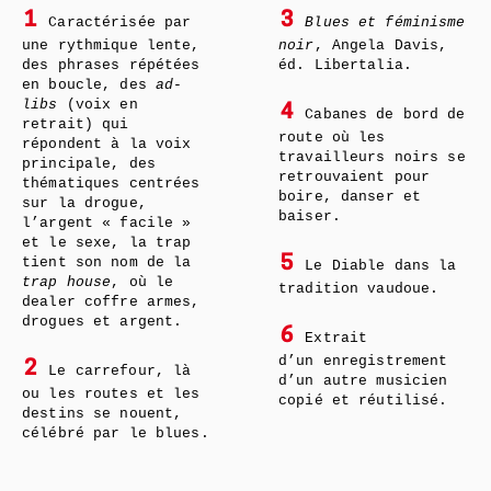
1
3
Caractérisée par
Blues et féminisme
une rythmique lente,
noir
, Angela Davis,
des phrases répétées
éd. Libertalia.
en boucle, des
ad-
libs
(voix en
4
Cabanes de bord de
retrait) qui
route où les
répondent à la voix
travailleurs noirs se
principale, des
retrouvaient pour
thématiques centrées
boire, danser et
sur la drogue,
baiser.
l’argent « facile »
et le sexe, la trap
5
tient son nom de la
Le Diable dans la
trap house
, où le
tradition vaudoue.
dealer coffre armes,
drogues et argent.
6
Extrait
d’un enregistrement
2
Le carrefour, là
d’un autre musicien
ou les routes et les
copié et réutilisé.
destins se nouent,
célébré par le blues.