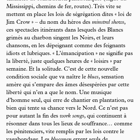
Mississippi, chemins de fer, routes). Très vite se
mettent en place les lois de ségrégation dites « loi de
Jim Crow » – du nom du héros des
minstrel shows
,
ces spectacles itinérants dans lesquels des Blancs
grimés au charbon singent les Noirs, et leurs
chansons, en les dépeignant comme des feignants
idiots et lubriques. « L’émancipation » ne signifie pas
la liberté, juste quelques heures de « loisirs » par
semaine. Et la solitude. C’est de cette nouvelle
condition sociale que va naître le
blues
, sensation
amère qui s’empare des âmes désespérées par cette
liberté qui n’en a que le nom. Une musique
d’homme seul, qui erre de chantier en plantation, ou
bien qui tente sa chance vers le Nord. Ce n’est pas
pour autant la fin des
work songs
, qui continuent à
résonner dans tous les lieux de souffrance… comme
les pénitenciers, vite remplis par les lois contre le
vagabondage. Les
bluesmen
errent seuls de