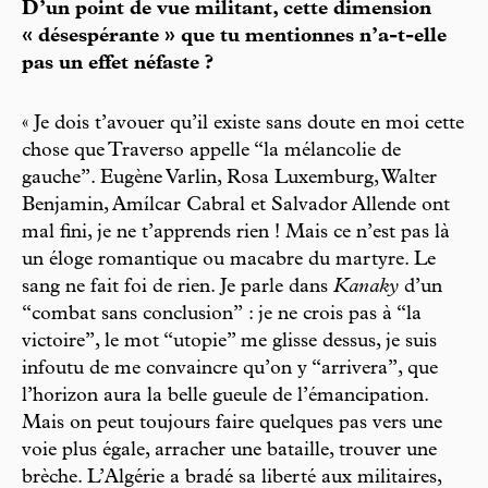
D’un point de vue militant, cette dimension
« désespérante » que tu mentionnes n’a-t-elle
pas un effet néfaste ?
« Je dois t’avouer qu’il existe sans doute en moi cette
chose que Traverso appelle “la mélancolie de
gauche”. Eugène Varlin, Rosa Luxemburg, Walter
Benjamin, Amílcar Cabral et Salvador Allende ont
mal fini, je ne t’apprends rien ! Mais ce n’est pas là
un éloge romantique ou macabre du martyre. Le
sang ne fait foi de rien. Je parle dans
Kanaky
d’un
“combat sans conclusion” : je ne crois pas à “la
victoire”, le mot “utopie” me glisse dessus, je suis
infoutu de me convaincre qu’on y “arrivera”, que
l’horizon aura la belle gueule de l’émancipation.
Mais on peut toujours faire quelques pas vers une
voie plus égale, arracher une bataille, trouver une
brèche. L’Algérie a bradé sa liberté aux militaires,