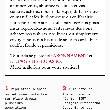
karma libertaire, on a besoin de vous :
abonnez-vous, abonnez vos tatas et vos
canaris, achetez nous en kiosque, diffusez-nous
en manif, cafés, bibliothèque ou en librairie,
faites notre pub sur la toile, partagez nos posts
insta, répercutez-nous, faites nous des dons,
achetez nos t-shirts, nos livres, ou simplement
envoyez nous des bisous de soutien car la bise
souffle, froide et pernicieuse.
Tout cela se passe ici :
ABONNEMENT
et
ici :
PAGE HELLO ASSO
.
Merci mille fois pour votre soutien !
1
3
Population blanche
À la date de
ou métissée installée
l’exécution, en
sur place depuis
février 1957,
plusieurs
François Mitterrand
générations.
était Garde des