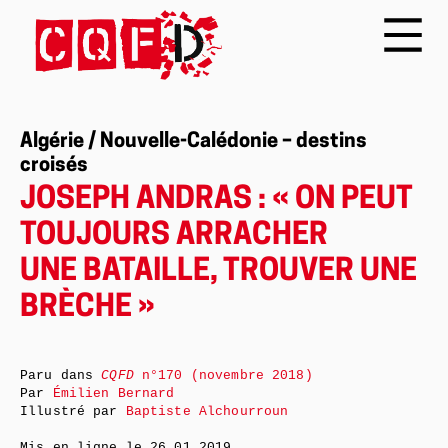
Algérie / Nouvelle-Calédonie – destins
croisés
JOSEPH ANDRAS : « ON PEUT
TOUJOURS ARRACHER
UNE BATAILLE, TROUVER UNE
BRÈCHE »
Paru dans
CQFD
n°170 (novembre 2018)
Par
Émilien Bernard
Illustré par
Baptiste Alchourroun
Mis en ligne le
26.01.2019