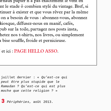
journaux papier n’a pas exactement le vent en
t le stade ô combien stylé du vintage. Bref, si
tinuer à exister et que vous rêvez par la même
, on a besoin de vous : abonnez-vous, abonnez
 kiosque, diffusez-nous en manif, cafés,
pub sur la toile, partagez nos posts insta,
hetez nos t-shirts, nos livres, ou simplement
bise souffle, froide et pernicieuse.
T
et ici :
PAGE HELLO ASSO
.
juillet dernier : «
Qu’est-ce qui
peut être plus stupide que le
Ramadan ? Qu’est-ce qui est plus
moche que cette religion ?
»
3
Périphéries
, août 2013.