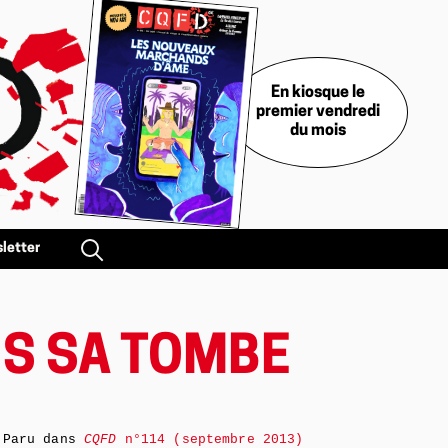
En kiosque le
premier vendredi
du mois
letter
NS SA TOMBE
Paru dans
CQFD
n°114 (septembre 2013)