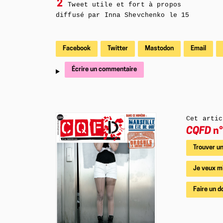
2
Tweet utile et fort à propos
diffusé par Inna Shevchenko le 15
Facebook
Twitter
Mastodon
Email
Écrire un commentaire
Cet artic
CQFD
n°
Trouver un
Je veux m
Faire un d