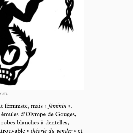
Sury.
 féministe, mais «
féminin
».
es émules d’Olympe de Gouges,
 robes blanches à dentelles,
ntrouvable «
théorie du gender
» et