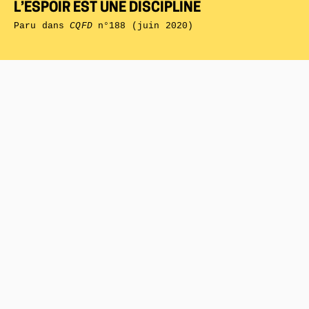
L’ESPOIR EST UNE DISCIPLINE
Paru dans
CQFD
n°188 (juin 2020)