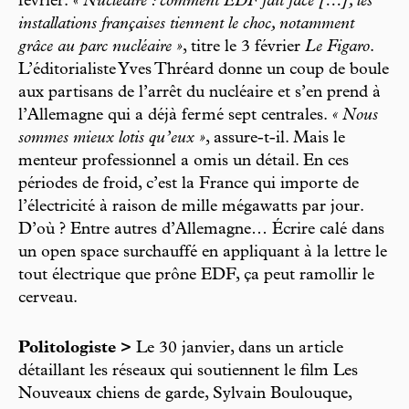
février.
« Nucléaire : comment EDF fait face […], les
installations françaises tiennent le choc, notamment
grâce au parc nucléaire »
, titre le 3 février
Le Figaro
.
L’éditorialiste Yves Thréard donne un coup de boule
aux partisans de l’arrêt du nucléaire et s’en prend à
l’Allemagne qui a déjà fermé sept centrales.
« Nous
sommes mieux lotis qu’eux »
, assure-t-il. Mais le
menteur professionnel a omis un détail. En ces
périodes de froid, c’est la France qui importe de
l’électricité à raison de mille mégawatts par jour.
D’où ? Entre autres d’Allemagne… Écrire calé dans
un open space surchauffé en appliquant à la lettre le
tout électrique que prône EDF, ça peut ramollir le
cerveau.
Politologiste >
Le 30 janvier, dans un article
détaillant les réseaux qui soutiennent le film Les
Nouveaux chiens de garde, Sylvain Boulouque,