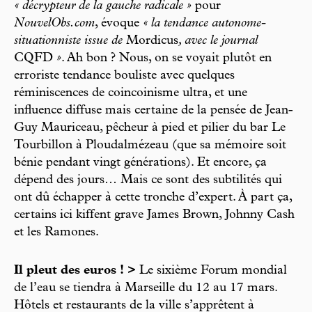
« décrypteur de la gauche radicale »
pour
NouvelObs.com
, évoque
« la tendance autonome-
situationniste issue de
Mordicus
, avec le journal
CQFD
»
. Ah bon ? Nous, on se voyait plutôt en
erroriste tendance bouliste avec quelques
réminiscences de coincoinisme ultra, et une
influence diffuse mais certaine de la pensée de Jean-
Guy Mauriceau, pêcheur à pied et pilier du bar Le
Tourbillon à Ploudalmézeau (que sa mémoire soit
bénie pendant vingt générations). Et encore, ça
dépend des jours… Mais ce sont des subtilités qui
ont dû échapper à cette tronche d’expert. À part ça,
certains ici kiffent grave James Brown, Johnny Cash
et les Ramones.
Il pleut des euros ! >
Le sixième Forum mondial
de l’eau se tiendra à Marseille du 12 au 17 mars.
Hôtels et restaurants de la ville s’apprêtent à