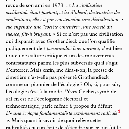
revue de son ami en 1973 : «
La civilisation
occidentale étant partout, et ici d’abord, destructrice des
civilisations, elle est par construction une décivilisation :
elle engendre une “société cimetière”, une société du
silence, fût-il bruyant.
» Si ce n’est pas une civilisation
qui disparaît avec Grothendieck que l’on qualifie
pudiquement de «
personnalité hors norme
», c’est bien
toute une culture critique et un des mouvements
contestataires parmi les plus subversifs qu’il s’agit
d’enterrer. Mais enfin, me dira-t-on, la presse de
cimetière n’a-t-elle pas présenté Grothendieck
comme un pionnier de l’écologie ? Oh, si, pour sûr,
l’écologie c’est à la mode ! Yves Cochet, symbole
s’il en est de l’écologisme électoral et
technocratique, parle même à propos du défunt
1
d’«
une écologie fondamentaliste extrêmement radicale
». Mais quant à savoir de quoi relève cette
radicalité, chacun évite de s’étendre sur ce qui fut le