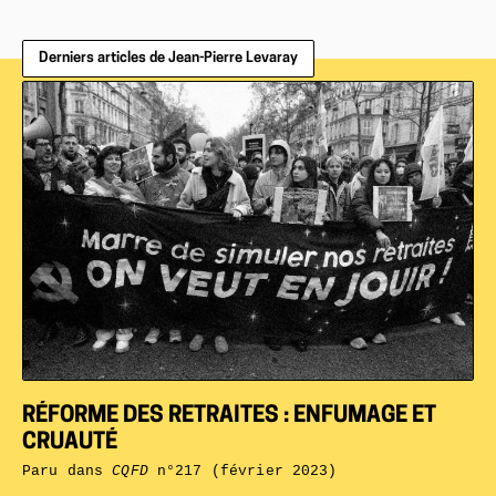
Derniers articles de Jean-Pierre Levaray
RÉFORME DES RETRAITES : ENFUMAGE ET
CRUAUTÉ
Paru dans
CQFD
n°217 (février 2023)