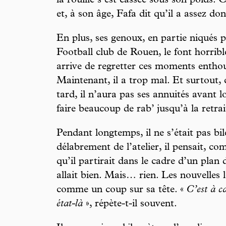
la rouille s’est cassée sous son poids. C
et, à son âge, Fafa dit qu’il a assez do
En plus, ses genoux, en partie niqués 
Football club de Rouen, le font horrible
arrive de regretter ces moments entho
Maintenant, il a trop mal. Et surtout
tard, il n’aura pas ses annuités avant l
faire beaucoup de rab’ jusqu’à la retrai
Pendant longtemps, il ne s’était pas bil
délabrement de l’atelier, il pensait, c
qu’il partirait dans le cadre d’un plan 
allait bien. Mais… rien. Les nouvelles lo
comme un coup sur sa tête. «
C’est à c
état-là
», répète-t-il souvent.