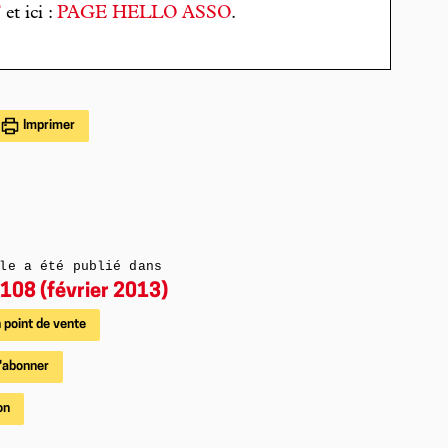
T
et ici :
PAGE HELLO ASSO
.
Imprimer
le a été publié dans
108 (février 2013)
 point de vente
'abonner
on