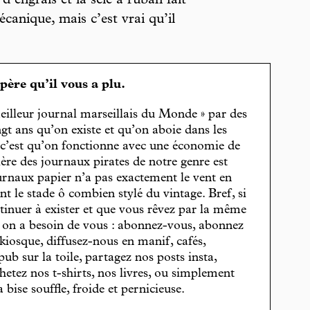
d’engrais et la scie à ruban fait
canique, mais c’est vrai qu’il
spère qu’il vous a plu.
eilleur journal marseillais du Monde » par des
gt ans qu’on existe et qu’on aboie dans les
, c’est qu’on fonctionne avec une économie de
cière des journaux pirates de notre genre est
journaux papier n’a pas exactement le vent en
t le stade ô combien stylé du vintage. Bref, si
tinuer à exister et que vous rêvez par la même
, on a besoin de vous : abonnez-vous, abonnez
 kiosque, diffusez-nous en manif, cafés,
pub sur la toile, partagez nos posts insta,
hetez nos t-shirts, nos livres, ou simplement
bise souffle, froide et pernicieuse.