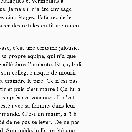
métalliques et vermoulus à
us. Jamais il n’a été envisagé
es cinq étages. Fafa recule le
lacer des rotules en titane ou en
ase, c’est une certaine jalousie.
 sa propre équipe, qui n’a que
availlé dans l’amiante. Et ça, Fafa
e son collègue risque de mourir
a craindre le pire. Ce n’est pas
tir et puis c’est marre ! Ça lui a
rs après ses vacances. Il n’est
 resté avec sa femme, dans leur
rmande. C’est un matin, à 3 h
idé de ne pas se lever. De ne pas
mal. Son médecin l’a arrêté une