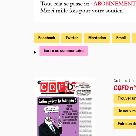
Tout cela se passe ici :
ABONNEMEN
Merci mille fois pour votre soutien !
Facebook
Twitter
Mastodon
Email
Écrire un commentaire
Cet artic
CQFD
n°
Trouver un
Je veux m
Faire un d