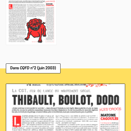
Dans
CQFD
n°2 (juin 2003)