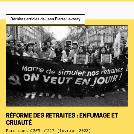
Derniers articles de Jean-Pierre Levaray
RÉFORME DES RETRAITES : ENFUMAGE ET
CRUAUTÉ
Paru dans
CQFD
n°217 (février 2023)