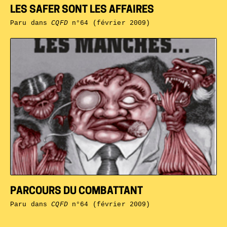
LES SAFER SONT LES AFFAIRES
Paru dans
CQFD
n°64 (février 2009)
PARCOURS DU COMBATTANT
Paru dans
CQFD
n°64 (février 2009)