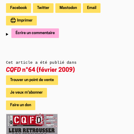
Facebook
Twitter
Mastodon
Email
Imprimer
Écrire un commentaire
Cet article a été publié dans
CQFD
n°64 (février 2009)
Trouver un point de vente
Je veux m'abonner
Faire un don