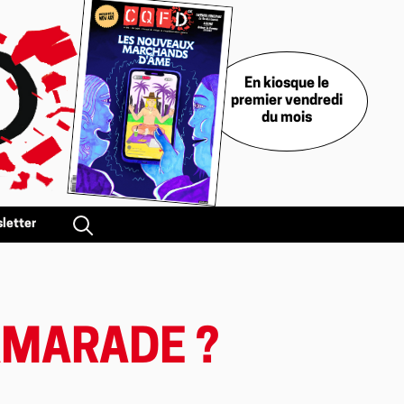
En kiosque le
premier vendredi
du mois
letter
AMARADE ?