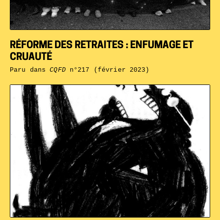
RÉFORME DES RETRAITES : ENFUMAGE ET
CRUAUTÉ
Paru dans
CQFD
n°217 (février 2023)