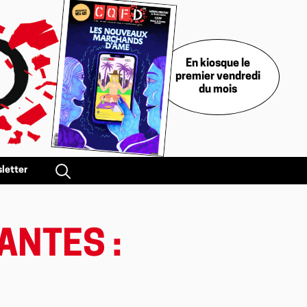
En kiosque le
premier vendredi
du mois
letter
ANTES :