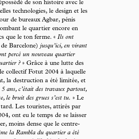
épossédé de son histoire avec le
les technologies, le design et les
tour de bureaux Agbar, pénis
lombant le quartier encore en
cs que le ton ferme. «
Ils ont
e de Barcelone)
jusqu’ici, en virant
s ont percé un nouveau quartier
uartier ?
» Grâce à une lutte des
e collectif Fotut 2004 à laquelle
t, la destruction a été limitée, et
a 5 ans, c’était des travaux partout,
, le bruit des grues s’est tu.
» Le
ard. Les touristes, attirés par
04, ont eu le temps de se laisser
er, moins dense que le centre-
e la Rambla du quartier a été