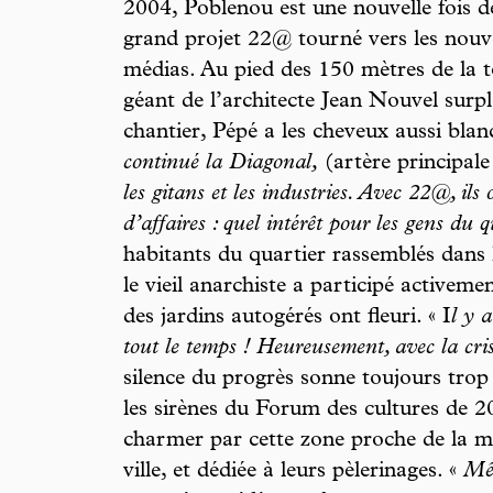
2004, Poblenou est une nouvelle fois d
grand projet 22@ tourné vers les nouvel
médias. Au pied des 150 mètres de la 
géant de l’architecte Jean Nouvel surp
chantier, Pépé a les cheveux aussi blan
continué la Diagonal,
(artère principal
les gitans et les industries. Avec 22@, il
d’affaires : quel intérêt pour les gens du q
habitants du quartier rassemblés dans l
le vieil anarchiste a participé activemen
des jardins autogérés ont fleuri. « I
l y 
tout le temps ! Heureusement, avec la crise
silence du progrès sonne toujours trop t
les sirènes du Forum des cultures de 20
charmer par cette zone proche de la m
ville, et dédiée à leurs pèlerinages. «
Mêm