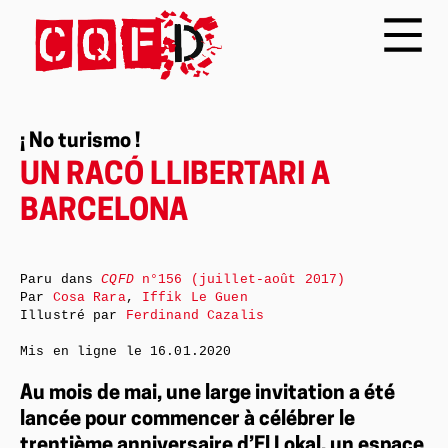
¡ No turismo !
UN RACÓ LLIBERTARI A
BARCELONA
Paru dans
CQFD
n°156 (juillet-août 2017)
Par
Cosa Rara
,
Iffik Le Guen
Illustré par
Ferdinand Cazalis
Mis en ligne le
16.01.2020
Au mois de mai, une large invitation a été
lancée pour commencer à célébrer le
trentième anniversaire d’El Lokal, un espace