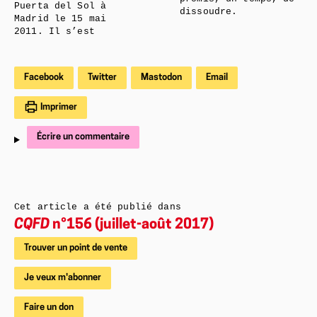
Puerta del Sol à
dissoudre.
Madrid le 15 mai
2011. Il s’est
Facebook
Twitter
Mastodon
Email
Imprimer
Écrire un commentaire
Cet article a été publié dans
CQFD
n°156 (juillet-août 2017)
Trouver un point de vente
Je veux m'abonner
Faire un don