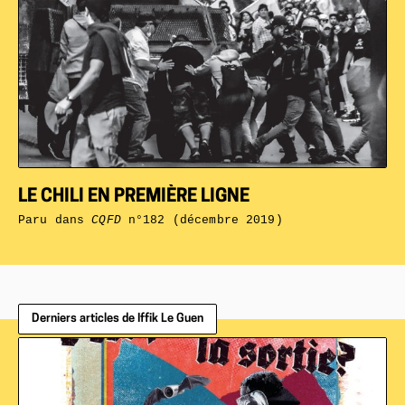
LE CHILI EN PREMIÈRE LIGNE
Paru dans
CQFD
n°182 (décembre 2019)
Derniers articles de Iffik Le Guen