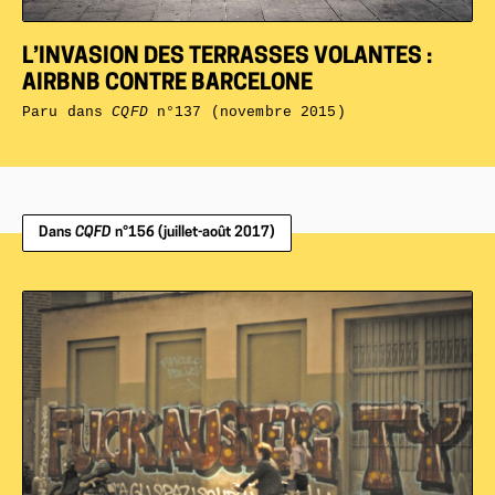
L’INVASION DES TERRASSES VOLANTES :
AIRBNB CONTRE BARCELONE
Paru dans
CQFD
n°137 (novembre 2015)
Dans
CQFD
n°156 (juillet-août 2017)