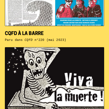
CQFD À LA BARRE
Paru dans
CQFD
n°220 (mai 2023)