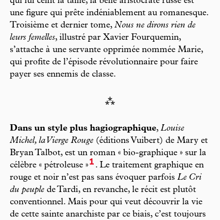
qui lui ceint la taille, la belle aristocrate russe est
une figure qui prête indéniablement au romanesque.
Troisième et dernier tome,
Nous ne dirons rien de
leurs femelles
, illustré par Xavier Fourquemin,
s’attache à une servante opprimée nommée Marie,
qui profite de l’épisode révolutionnaire pour faire
payer ses ennemis de classe.
⁂
Dans un style plus hagiographique
,
Louise
Michel, la Vierge Rouge
(éditions Vuibert) de Mary et
Bryan Talbot, est un roman « bio-graphique » sur la
1
célèbre « pétroleuse »
. Le traitement graphique en
rouge et noir n’est pas sans évoquer parfois
Le Cri
du peuple
de Tardi, en revanche, le récit est plutôt
conventionnel. Mais pour qui veut découvrir la vie
de cette sainte anarchiste par ce biais, c’est toujours