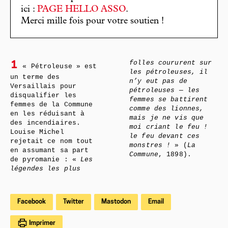
ici :
PAGE HELLO ASSO
.
Merci mille fois pour votre soutien !
folles coururent sur
1
« Pétroleuse » est
les pétroleuses, il
un terme des
n’y eut pas de
Versaillais pour
pétroleuses — les
disqualifier les
femmes se battirent
femmes de la Commune
comme des lionnes,
en les réduisant à
mais je ne vis que
des incendiaires.
moi criant le feu !
Louise Michel
le feu devant ces
rejetait ce nom tout
monstres !
» (
La
en assumant sa part
Commune
, 1898).
de pyromanie : «
Les
légendes les plus
Facebook
Twitter
Mastodon
Email
Imprimer